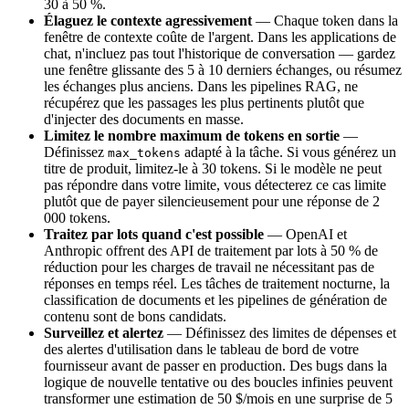
30 à 50 %.
Élaguez le contexte agressivement
— Chaque token dans la
fenêtre de contexte coûte de l'argent. Dans les applications de
chat, n'incluez pas tout l'historique de conversation — gardez
une fenêtre glissante des 5 à 10 derniers échanges, ou résumez
les échanges plus anciens. Dans les pipelines RAG, ne
récupérez que les passages les plus pertinents plutôt que
d'injecter des documents en masse.
Limitez le nombre maximum de tokens en sortie
—
Définissez
adapté à la tâche. Si vous générez un
max_tokens
titre de produit, limitez-le à 30 tokens. Si le modèle ne peut
pas répondre dans votre limite, vous détecterez ce cas limite
plutôt que de payer silencieusement pour une réponse de 2
000 tokens.
Traitez par lots quand c'est possible
— OpenAI et
Anthropic offrent des API de traitement par lots à 50 % de
réduction pour les charges de travail ne nécessitant pas de
réponses en temps réel. Les tâches de traitement nocturne, la
classification de documents et les pipelines de génération de
contenu sont de bons candidats.
Surveillez et alertez
— Définissez des limites de dépenses et
des alertes d'utilisation dans le tableau de bord de votre
fournisseur avant de passer en production. Des bugs dans la
logique de nouvelle tentative ou des boucles infinies peuvent
transformer une estimation de 50 $/mois en une surprise de 5