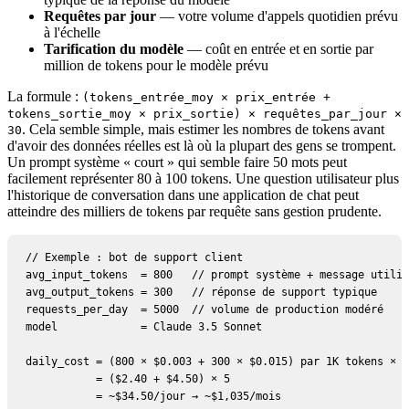
Requêtes par jour
— votre volume d'appels quotidien prévu
à l'échelle
Tarification du modèle
— coût en entrée et en sortie par
million de tokens pour le modèle prévu
La formule :
(tokens_entrée_moy × prix_entrée +
tokens_sortie_moy × prix_sortie) × requêtes_par_jour ×
. Cela semble simple, mais estimer les nombres de tokens avant
30
d'avoir des données réelles est là où la plupart des gens se trompent.
Un prompt système « court » qui semble faire 50 mots peut
facilement représenter 80 à 100 tokens. Une question utilisateur plus
l'historique de conversation dans une application de chat peut
atteindre des milliers de tokens par requête sans gestion prudente.
// Exemple : bot de support client

avg_input_tokens  = 800   // prompt système + message utilis
avg_output_tokens = 300   // réponse de support typique

requests_per_day  = 5000  // volume de production modéré

model             = Claude 3.5 Sonnet

daily_cost = (800 × $0.003 + 300 × $0.015) par 1K tokens × 5
           = ($2.40 + $4.50) × 5

           = ~$34.50/jour → ~$1,035/mois