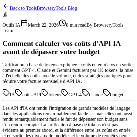
Back to Tools
BrowseryTools Blog
💰
Outils IA
March 22, 2026
8
min read
By
BrowseryTools
Team
Comment calculer vos coûts d'API IA
avant de dépasser votre budget
Tarification à base de tokens expliquée : coûts en entrée vs en sortie,
comment GPT-4, Claude et Gemini facturent par 1K tokens, la mise
à l'échelle des coûts avec le volume, et des stratégies pratiques pour
réduire votre facture mensuelle d'API IA.
IA
coûts API
tokens
GPT-4
Claude
budget
Les API d'IA ont rendu l'intégration de grands modèles de langage
dans les applications remarquablement facile — mais elles ont aussi
rendu remarquablement facile le fait de dépenser son budget sans
s'en rendre compte. La tarification à base de tokens n'est pas
évidente au premier abord, et la différence entre les coûts en entrée
et en sortie, les niveaux de modèles et le volume de requêtes peut