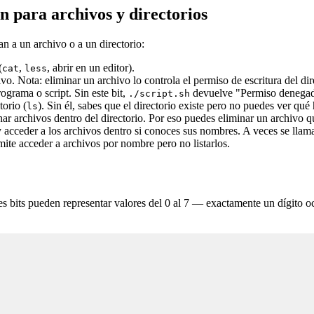
ón para archivos y directorios
can a un archivo o a un directorio:
(
,
, abrir en un editor).
cat
less
. Nota: eliminar un archivo lo controla el permiso de escritura del direc
grama o script. Sin este bit,
devuelve "Permiso denegad
./script.sh
torio (
). Sin él, sabes que el directorio existe pero no puedes ver qué
ls
 archivos dentro del directorio. Por eso puedes eliminar un archivo que
y acceder a los archivos dentro si conoces sus nombres. A veces se llam
mite acceder a archivos por nombre pero no listarlos.
es bits pueden representar valores del 0 al 7 — exactamente un dígito oc