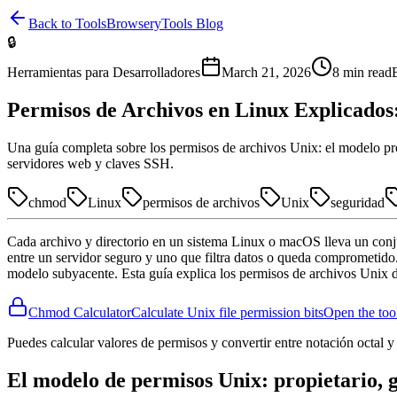
Back to Tools
BrowseryTools Blog
🔒
Herramientas para Desarrolladores
March 21, 2026
8
min read
Permisos de Archivos en Linux Explicado
Una guía completa sobre los permisos de archivos Unix: el modelo propi
servidores web y claves SSH.
chmod
Linux
permisos de archivos
Unix
seguridad
Cada archivo y directorio en un sistema Linux o macOS lleva un conjun
entre un servidor seguro y uno que filtra datos o queda comprometid
modelo subyacente. Esta guía explica los permisos de archivos Unix d
Chmod Calculator
Calculate Unix file permission bits
Open the to
Puedes calcular valores de permisos y convertir entre notación octal y 
El modelo de permisos Unix: propietario, 