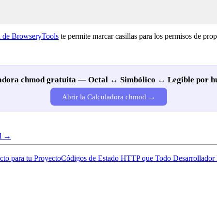
 de BrowseryTools
te permite marcar casillas para los permisos de propie
adora chmod gratuita — Octal ↔ Simbólico ↔ Legible por 
Abrir la Calculadora chmod →
ol →
to para tu Proyecto
Códigos de Estado HTTP que Todo Desarrollador