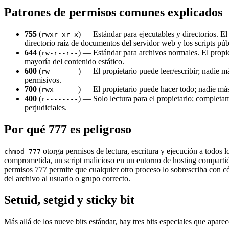
Patrones de permisos comunes explicados
755
(
) — Estándar para ejecutables y directorios. El 
rwxr-xr-x
directorio raíz de documentos del servidor web y los scripts púb
644
(
) — Estándar para archivos normales. El propie
rw-r--r--
mayoría del contenido estático.
600
(
) — El propietario puede leer/escribir; nadie
rw-------
permisivos.
700
(
) — El propietario puede hacer todo; nadie más
rwx------
400
(
) — Solo lectura para el propietario; completa
r--------
perjudiciales.
Por qué 777 es peligroso
otorga permisos de lectura, escritura y ejecución a todos
chmod 777
comprometida, un script malicioso en un entorno de hosting comparti
permisos 777 permite que cualquier otro proceso lo sobrescriba con có
del archivo al usuario o grupo correcto.
Setuid, setgid y sticky bit
Más allá de los nueve bits estándar, hay tres bits especiales que aparec