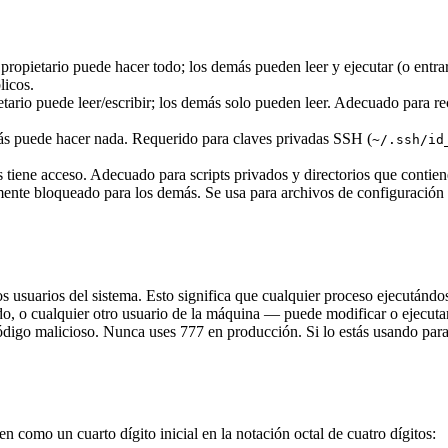
propietario puede hacer todo; los demás pueden leer y ejecutar (o entrar 
licos.
tario puede leer/escribir; los demás solo pueden leer. Adecuado para r
 más puede hacer nada. Requerido para claves privadas SSH (
~/.ssh/id
 tiene acceso. Adecuado para scripts privados y directorios que contien
mente bloqueado para los demás. Se usa para archivos de configuración e
 los usuarios del sistema. Esto significa que cualquier proceso ejecutá
do, o cualquier otro usuario de la máquina — puede modificar o ejecuta
digo malicioso. Nunca uses 777 en producción. Si lo estás usando para "
en como un cuarto dígito inicial en la notación octal de cuatro dígitos: