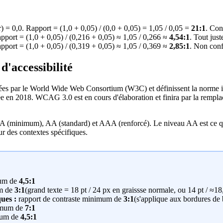
) = 0,0. Rapport = (1,0 + 0,05) / (0,0 + 0,05) = 1,05 / 0,05 =
21:1
. Con
ort = (1,0 + 0,05) / (0,216 + 0,05) ≈ 1,05 / 0,266 ≈
4,54:1
. Tout ju
ort = (1,0 + 0,05) / (0,319 + 0,05) ≈ 1,05 / 0,369 ≈
2,85:1
. Non con
d'accessibilité
es par le World Wide Web Consortium (W3C) et définissent la norme in
e en 2018. WCAG 3.0 est en cours d'élaboration et finira par la remp
A (minimum), AA (standard) et AAA (renforcé). Le niveau AA est ce qu
ur des contextes spécifiques.
mum de
4,5:1
um de
3:1
(grand texte = 18 pt / 24 px en graissse normale, ou 14 pt / ≈18
ues :
rapport de contraste minimum de
3:1
(s'applique aux bordures de 
nimum de
7:1
mum de
4,5:1