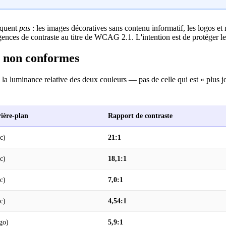
liquent
pas
: les images décoratives sans contenu informatif, les logos et 
ences de contraste au titre de WCAG 2.1. L'intention est de protéger le
t non conformes
la luminance relative des deux couleurs — pas de celle qui est « plus jo
ière-plan
Rapport de contraste
c)
21:1
c)
18,1:1
c)
7,0:1
c)
4,54:1
go)
5,9:1