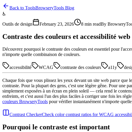
Back to Tools
BrowseryTools Blog
♿
Outils de design
February 23, 2026
8
min read
By
BrowseryTo
Contraste des couleurs et accessibilité w
Découvrez pourquoi le contraste des couleurs est essentiel pour l'acc
n'importe quelle combinaison de couleurs.
accessibilité
WCAG
contraste des couleurs
a11y
des
Chaque fois que vous plissez les yeux devant un site web parce que le t
contraste. Pour la plupart des gens, c'est une légère gêne. Pour une p
simplement exposées à un écran en plein soleil — cela rend le contenu v
enfreints, et c'est aussi l'un des plus faciles à corriger une fois les 
couleurs BrowseryTools
pour vérifier instantanément n'importe quelle
Contrast Checker
Check color contrast ratios for WCAG accessibi
Pourquoi le contraste est important