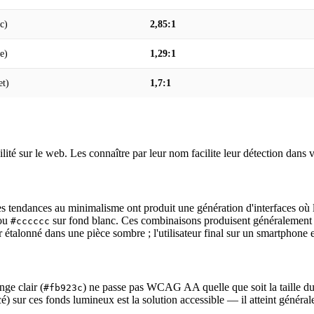
c)
2,85:1
e)
1,29:1
et)
1,7:1
ité sur le web. Les connaître par leur nom facilite leur détection dans v
s tendances au minimalisme ont produit une génération d'interfaces où le
ou
sur fond blanc. Ces combinaisons produisent généralement d
#cccccc
étalonné dans une pièce sombre ; l'utilisateur final sur un smartphone e
nge clair (
) ne passe pas WCAG AA quelle que soit la taille du
#fb923c
ncé) sur ces fonds lumineux est la solution accessible — il atteint généra