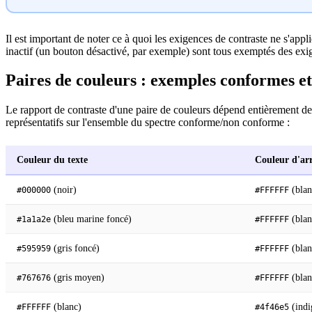
Il est important de noter ce à quoi les exigences de contraste ne s'app
inactif (un bouton désactivé, par exemple) sont tous exemptés des exig
Paires de couleurs : exemples conformes e
Le rapport de contraste d'une paire de couleurs dépend entièrement de 
représentatifs sur l'ensemble du spectre conforme/non conforme :
Couleur du texte
Couleur d'arr
(noir)
(blan
#000000
#FFFFFF
(bleu marine foncé)
(blan
#1a1a2e
#FFFFFF
(gris foncé)
(blan
#595959
#FFFFFF
(gris moyen)
(blan
#767676
#FFFFFF
(blanc)
(indi
#FFFFFF
#4f46e5