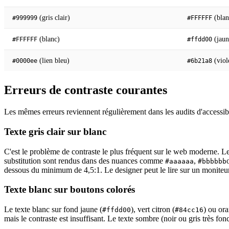
(gris clair)
(blan
#999999
#FFFFFF
(blanc)
(jaun
#FFFFFF
#ffdd00
(lien bleu)
(viol
#0000ee
#6b21a8
Erreurs de contraste courantes
Les mêmes erreurs reviennent régulièrement dans les audits d'accessibil
Texte gris clair sur blanc
C'est le problème de contraste le plus fréquent sur le web moderne. Le
substitution sont rendus dans des nuances comme
,
#aaaaaa
#bbbbbb
dessous du minimum de 4,5:1. Le designer peut le lire sur un moniteur 
Texte blanc sur boutons colorés
Le texte blanc sur fond jaune (
), vert citron (
) ou ora
#ffdd00
#84cc16
mais le contraste est insuffisant. Le texte sombre (noir ou gris très fo