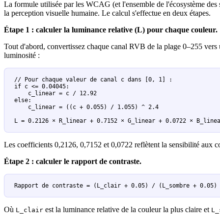
La formule utilisée par les WCAG (et l'ensemble de l'écosystème des 
la perception visuelle humaine. Le calcul s'effectue en deux étapes.
Étape 1 : calculer la luminance relative (L) pour chaque couleur.
Tout d'abord, convertissez chaque canal RVB de la plage 0–255 vers u
luminosité :
// Pour chaque valeur de canal c dans [0, 1] :

if c <= 0.04045:

    c_linear = c / 12.92

else:

    c_linear = ((c + 0.055) / 1.055) ^ 2.4

L = 0.2126 × R_linear + 0.7152 × G_linear + 0.0722 × B_line
Les coefficients 0,2126, 0,7152 et 0,0722 reflètent la sensibilité aux 
Étape 2 : calculer le rapport de contraste.
Rapport de contraste = (L_clair + 0.05) / (L_sombre + 0.05)
Où
est la luminance relative de la couleur la plus claire et
L_clair
L_