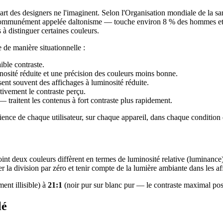
art des designers ne l'imaginent. Selon l'Organisation mondiale de la sa
 communément appelée daltonisme — touche environ 8 % des hommes et
à distinguer certaines couleurs.
 de manière situationnelle :
ible contraste.
osité réduite et une précision des couleurs moins bonne.
sent souvent des affichages à luminosité réduite.
tivement le contraste perçu.
— traitent les contenus à fort contraste plus rapidement.
ience de chaque utilisateur, sur chaque appareil, dans chaque condition 
nt deux couleurs diffèrent en termes de luminosité relative (luminance).
r la division par zéro et tenir compte de la lumière ambiante dans les af
ent illisible) à
21:1
(noir pur sur blanc pur — le contraste maximal possi
lé