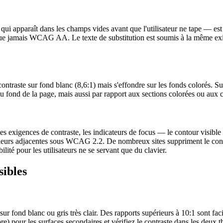
f qui apparaît dans les champs vides avant que l'utilisateur ne tape — e
que jamais WCAG AA. Le texte de substitution est soumis à la même exi
 contraste sur fond blanc (8,6:1) mais s'effondre sur les fonds colorés. 
u fond de la page, mais aussi par rapport aux sections colorées ou aux ca
xigences de contraste, les indicateurs de focus — le contour visible qu
ouleurs adjacentes sous WCAG 2.2. De nombreux sites suppriment le con
lité pour les utilisateurs ne se servant que du clavier.
sibles
ur fond blanc ou gris très clair. Des rapports supérieurs à 10:1 sont facile
e) pour les surfaces secondaires et vérifiez le contraste dans les deux 