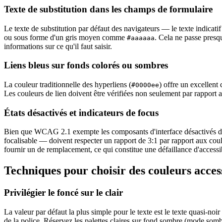
Texte de substitution dans les champs de formulaire
Le texte de substitution par défaut des navigateurs — le texte indicati
ou sous forme d'un gris moyen comme
. Cela ne passe pres
#aaaaaa
informations sur ce qu'il faut saisir.
Liens bleus sur fonds colorés ou sombres
La couleur traditionnelle des hyperliens (
) offre un excellent
#0000ee
Les couleurs de lien doivent être vérifiées non seulement par rapport a
États désactivés et indicateurs de focus
Bien que WCAG 2.1 exempte les composants d'interface désactivés des e
focalisable — doivent respecter un rapport de 3:1 par rapport aux c
fournir un de remplacement, ce qui constitue une défaillance d'accessibi
Techniques pour choisir des couleurs acces
Privilégier le foncé sur le clair
La valeur par défaut la plus simple pour le texte est le texte quasi-noir s
de la police. Réservez les palettes claires sur fond sombre (mode sombr