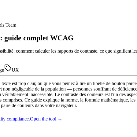
ols Team
eb : guide complet WCAG
essibilité, comment calculer les rapports de contraste, ce que signifi
ign
UX
exte est trop clair, ou que vous peinez à lire un libellé de bouton parce
art non négligeable de la population — personnes souffrant de déficienc
éritablement inaccessible. Le contraste des couleurs est l'un des aspect
règles comprises. Ce guide explique la norme, la formule mathématique, les
 paire de couleurs dans votre navigateur.
lity compliance.
Open the tool →