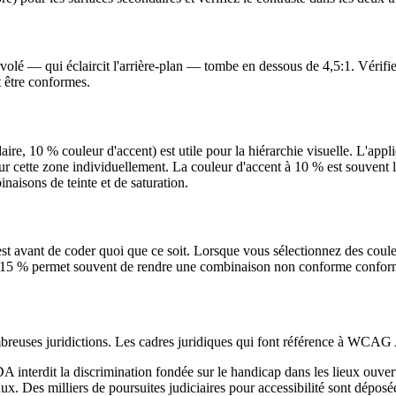
volé — qui éclaircit l'arrière-plan — tombe en dessous de 4,5:1. Vérifiez
t être conformes.
 10 % couleur d'accent) est utile pour la hiérarchie visuelle. L'appliqu
our cette zone individuellement. La couleur d'accent à 10 % est souvent
aisons de teinte et de saturation.
 avant de coder quoi que ce soit. Lorsque vous sélectionnez des couleu
 à 15 % permet souvent de rendre une combinaison non conforme conforme
reuses juridictions. Les cadres juridiques qui font référence à WCA
 interdit la discrimination fondée sur le handicap dans les lieux ouvert
ux. Des milliers de poursuites judiciaires pour accessibilité sont dépos