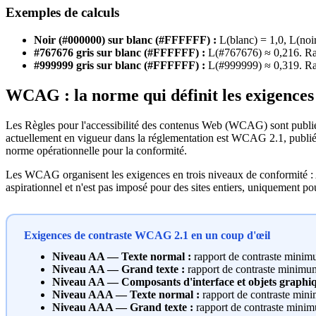
Exemples de calculs
Noir (#000000) sur blanc (#FFFFFF) :
L(blanc) = 1,0, L(noir
#767676 gris sur blanc (#FFFFFF) :
L(#767676) ≈ 0,216. Rapp
#999999 gris sur blanc (#FFFFFF) :
L(#999999) ≈ 0,319. Rapp
WCAG : la norme qui définit les exigences 
Les Règles pour l'accessibilité des contenus Web (WCAG) sont publié
actuellement en vigueur dans la réglementation est WCAG 2.1, publié
norme opérationnelle pour la conformité.
Les WCAG organisent les exigences en trois niveaux de conformité : 
aspirationnel et n'est pas imposé pour des sites entiers, uniquement po
Exigences de contraste WCAG 2.1 en un coup d'œil
Niveau AA — Texte normal :
rapport de contraste mini
Niveau AA — Grand texte :
rapport de contraste minim
Niveau AA — Composants d'interface et objets graphiq
Niveau AAA — Texte normal :
rapport de contraste mi
Niveau AAA — Grand texte :
rapport de contraste mini