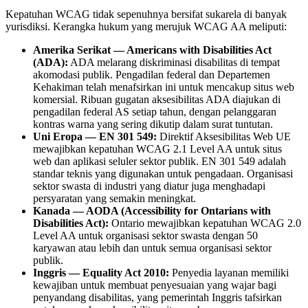
Kepatuhan WCAG tidak sepenuhnya bersifat sukarela di banyak
yurisdiksi. Kerangka hukum yang merujuk WCAG AA meliputi:
Amerika Serikat — Americans with Disabilities Act
(ADA):
ADA melarang diskriminasi disabilitas di tempat
akomodasi publik. Pengadilan federal dan Departemen
Kehakiman telah menafsirkan ini untuk mencakup situs web
komersial. Ribuan gugatan aksesibilitas ADA diajukan di
pengadilan federal AS setiap tahun, dengan pelanggaran
kontras warna yang sering dikutip dalam surat tuntutan.
Uni Eropa — EN 301 549:
Direktif Aksesibilitas Web UE
mewajibkan kepatuhan WCAG 2.1 Level AA untuk situs
web dan aplikasi seluler sektor publik. EN 301 549 adalah
standar teknis yang digunakan untuk pengadaan. Organisasi
sektor swasta di industri yang diatur juga menghadapi
persyaratan yang semakin meningkat.
Kanada — AODA (Accessibility for Ontarians with
Disabilities Act):
Ontario mewajibkan kepatuhan WCAG 2.0
Level AA untuk organisasi sektor swasta dengan 50
karyawan atau lebih dan untuk semua organisasi sektor
publik.
Inggris — Equality Act 2010:
Penyedia layanan memiliki
kewajiban untuk membuat penyesuaian yang wajar bagi
penyandang disabilitas, yang pemerintah Inggris tafsirkan