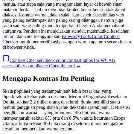
menua, atau siapa saja yang menggunakan layar di bawah sinar
matahari terik — hal ini membuat konten benar-benar tidak dapat
diakses. Kontras warna adalah salah satu aspek aksesibilitas web
yang paling berdampak dan paling sering dilanggar, namun juga
salah satu yang paling mudah diperbaiki begitu Anda memahami
aturannya. Panduan ini menjelaskan standar, matematika, kesalahan
umum, dan cara menggunakan
BrowseryTools Color Contrast
Checker
untuk memverifikasi pasangan warna apa pun secara instan
di browser Anda.
Contrast Checker
Check color contrast ratios for WCAG
accessibility compliance.
Open the tool →
Mengapa Kontras Itu Penting
Skala populasi yang terdampak jauh lebih besar dari yang
diperkirakan kebanyakan desainer. Menurut Organisasi Kesehatan
Dunia, sekitar 2,2 miliar orang di seluruh dunia memiliki suatu
bentuk gangguan penglihatan jarak dekat atau jarak jauh. Defisiensi
penglihatan warna — yang umumnya disebut buta warna —
mempengaruhi sekitar 8% pria dan 0,5% wanita keturunan Eropa
Utara, artinya sekitar 300 juta orang di seluruh dunia mengalami
kesulitan membedakan warna tertentu.