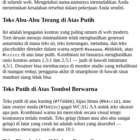
di seluruh web. Mengetahui nama-namanya memudahkan Anda
menemukan kesalahan tersebut dalam pekerjaan Anda sendiri.
Teks Abu-Abu Terang di Atas Putih
Ini adalah kegagalan kontras yang paling umum di web modern.
Tren desain menuju minimalisme telah menghasilkan generasi
antarmuka di mana teks isi, teks keterangan, metadata, dan teks
placeholder dirender dalam warna seperti
,
, atau
#aaaaaa
#bbbbbb
di atas latar putih. Kombinasi ini biasanya menghasilkan
#cccccc
rasio kontras antara 1,5:1 dan 2,5:1 — jauh di bawah minimum
4,5:1. Desainer bisa membacanya di monitor studio yang terkalibrasi
di ruangan redup; pengguna akhir di smartphone di bawah sinar
matahari siang tidak bisa.
Teks Putih di Atas Tombol Berwarna
Teks putih di atas kuning (
), hijau limau (
), atau
#ffdd00
#84cc16
latar oranye muda (
) gagal WCAG AA untuk teks ukuran
#fb923c
apa pun. Kombinasi warna ini mencolok secara visual tetapi
kontrasnya terlalu rendah. Teks gelap (hitam atau abu-abu sangat
gelap) di latar yang cerah ini adalah solusi yang aksesibel —
biasanya mencapai rasio di atas 10:1.