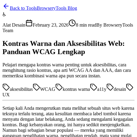
Back to Tools
BrowseryTools Blog
♿
Alat Desain
February 23, 2026
8
min read
By
BrowseryTools
Team
Kontras Warna dan Aksesibilitas Web:
Panduan WCAG Lengkap
Pelajari mengapa kontras warna penting untuk aksesibilitas, cara
menghitung rasio kontras, apa arti WCAG AA dan AAA, dan cara
memeriksa kombinasi warna apa pun secara instan.
aksesibilitas
WCAG
kontras warna
a11y
desain
UX
Setiap kali Anda mengerutkan mata melihat sebuah situs web karena
teksnya terlalu terang, atau kesulitan membaca label tombol karena
menyatu dengan latar belakang, Anda sedang mengalami kegagalan
kontras. Bagi kebanyakan orang, ini hanya sedikit menjengkelkan.
Namun bagi sebagian besar populasi — mereka yang memiliki
gangguan penglihatan warna, penglihatan rendah, mata yang mulai