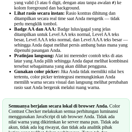
yang valid (3 atau 6 digit, dengan atau tanpa awalan
) ke
#
kolom foreground dan background.
Lihat rasio secara instan:
Rasio kontras dihitung dan
ditampilkan secara real time saat Anda mengetik — tidak
perlu mengklik tombol.
Badge AA dan AAA:
Badge lulus/gagal yang jelas
ditampilkan untuk Level AA teks normal, Level AA teks
besar, Level AAA teks normal, dan Level AAA teks besar —
sehingga Anda dapat melihat persis ambang batas mana yang
dipenuhi pasangan Anda.
Pratinjau langsung:
Alat ini merender contoh teks di atas
latar yang Anda pilih sehingga Anda dapat melihat kombinasi
tersebut sebagaimana yang akan dilihat pengguna.
Gunakan color picker:
Jika Anda tidak memiliki nilai hex
tertentu, color picker terintegrasi memungkinkan Anda
memilih warna secara visual dan langsung melihat perubahan
rasio saat Anda bergerak melalui ruang warna.
Semuanya berjalan secara lokal di browser Anda.
Color
Contrast Checker melakukan semua perhitungan luminansi
menggunakan JavaScript di tab browser Anda. Tidak ada
nilai warna yang dikirimkan ke server mana pun. Tidak ada
akun, tidak ada log riwayat, dan tidak ada analitik pihak