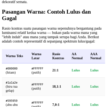
dekoratif semata.
Pasangan Warna: Contoh Lulus dan
Gagal
Rasio kontras suatu pasangan warna sepenuhnya bergantung pada
luminansi relatif kedua warna — bukan pada warna mana yang
"lebih indah" atau mana yang tampak serupa bagi Anda. Berikut
adalah contoh representatif di sepanjang spektrum lulus/gagal:
Warna
Rasio
AA
AAA
Warna Teks
Latar
Kontras
Normal
Normal
#000000
#FFFFFF
21:1
Lulus
Lulus
(hitam)
(putih)
#1a1a2e
#FFFFFF
(biru tua
18,1:1
Lulus
Lulus
(putih)
gelap)
#595959
#FFFFFF
(abu-abu
7,0:1
Lulus
Lulus
(putih)