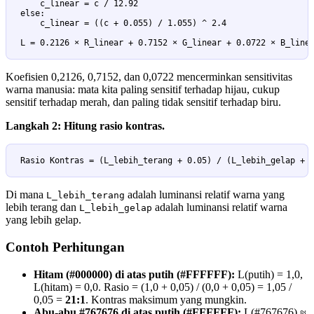
    c_linear = c / 12.92

else:

    c_linear = ((c + 0.055) / 1.055) ^ 2.4

L = 0.2126 × R_linear + 0.7152 × G_linear + 0.0722 × B_line
Koefisien 0,2126, 0,7152, dan 0,0722 mencerminkan sensitivitas
warna manusia: mata kita paling sensitif terhadap hijau, cukup
sensitif terhadap merah, dan paling tidak sensitif terhadap biru.
Langkah 2: Hitung rasio kontras.
Rasio Kontras = (L_lebih_terang + 0.05) / (L_lebih_gelap + 
Di mana
adalah luminansi relatif warna yang
L_lebih_terang
lebih terang dan
adalah luminansi relatif warna
L_lebih_gelap
yang lebih gelap.
Contoh Perhitungan
Hitam (#000000) di atas putih (#FFFFFF):
L(putih) = 1,0,
L(hitam) = 0,0. Rasio = (1,0 + 0,05) / (0,0 + 0,05) = 1,05 /
0,05 =
21:1
. Kontras maksimum yang mungkin.
Abu-abu #767676 di atas putih (#FFFFFF):
L(#767676) ≈