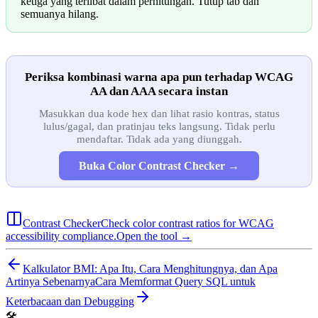
ketiga yang terlibat dalam perhitungan. Tutup tab dan
semuanya hilang.
Periksa kombinasi warna apa pun terhadap WCAG
AA dan AAA secara instan
Masukkan dua kode hex dan lihat rasio kontras, status
lulus/gagal, dan pratinjau teks langsung. Tidak perlu
mendaftar. Tidak ada yang diunggah.
Buka Color Contrast Checker →
Contrast Checker
Check color contrast ratios for WCAG
accessibility compliance.
Open the tool →
Kalkulator BMI: Apa Itu, Cara Menghitungnya, dan Apa
Artinya Sebenarnya
Cara Memformat Query SQL untuk
Keterbacaan dan Debugging
🛠️