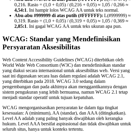
0,216. Rasio = (1,0 + 0,05) / (0,216 + 0,05) ≈ 1,05 / 0,266 ≈
4,54:1
. Ini hampir lolos WCAG AA untuk teks normal.
Abu-abu #999999 di atas putih (#FFFFFF):
L(#999999) ≈
0,319. Rasio = (1,0 + 0,05) / (0,319 + 0,05) ≈ 1,05 / 0,369 ≈
2,85:1
. Ini gagal WCAG AA untuk teks ukuran apa pun.
WCAG: Standar yang Mendefinisikan
Persyaratan Aksesibilitas
Web Content Accessibility Guidelines (WCAG) diterbitkan oleh
World Wide Web Consortium (W3C) dan mendefinisikan standar
yang diakui secara internasional untuk aksesibilitas web. Versi yang
saat ini digunakan secara luas dalam regulasi adalah WCAG 2.1,
yang diterbitkan pada 2018. WCAG 3.0 sedang dalam
pengembangan dan pada akhirnya akan menggantikannya dengan
sistem pengukuran yang lebih bernuansa, namun WCAG 2.1 tetap
menjadi standar operatif untuk tujuan kepatuhan.
WCAG mengorganisasikan persyaratan ke dalam tiga tingkat
kesesuaian: A (minimum), AA (standar), dan AAA (ditingkatkan).
Level AA adalah yang paling banyak diwajibkan oleh kerangka
hukum. Level AAA bersifat aspirasional dan tidak diwajibkan untuk
seluruh situs, hanya untuk konteks tertentu.