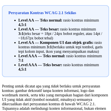
Persyaratan Kontras WCAG 2.1 Sekilas
Level AA — Teks normal:
rasio kontras minimum
4,5:1
Level AA — Teks besar:
rasio kontras minimum
3:1
(teks besar = 18pt / 24px bobot reguler, atau 14pt /
~18,67px bobot tebal)
Level AA — Komponen UI dan objek grafis:
rasio
kontras minimum
3:1
(berlaku untuk tepi tombol, garis
tepi kolom input, ikon yang menyampaikan makna)
Level AAA — Teks normal:
rasio kontras minimum
7:1
Level AAA — Teks besar:
rasio kontras minimum
4,5:1
Penting untuk dicatat apa yang
tidak
berlaku untuk persyaratan
kontras: gambar dekoratif tanpa konten informasi, logo dan
wordmark merek, serta teks yang merupakan bagian dari komponen
UI yang tidak aktif (tombol nonaktif, misalnya) semuanya
dikecualikan dari persyaratan kontras di bawah WCAG 2.1.
Tujuannya adalah melindungi konten informasional, bukan elemen