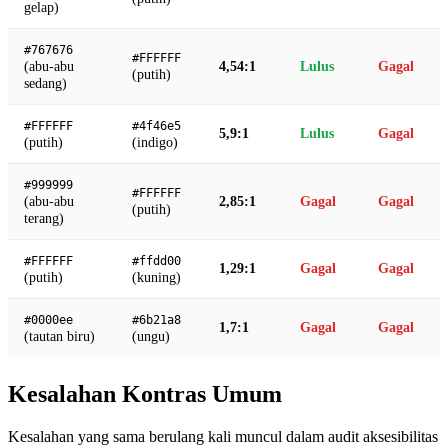
gelap)
#767676
#FFFFFF
(abu-abu
4,54:1
Lulus
Gagal
(putih)
sedang)
#FFFFFF
#4f46e5
5,9:1
Lulus
Gagal
(putih)
(indigo)
#999999
#FFFFFF
(abu-abu
2,85:1
Gagal
Gagal
(putih)
terang)
#FFFFFF
#ffdd00
1,29:1
Gagal
Gagal
(putih)
(kuning)
#0000ee
#6b21a8
1,7:1
Gagal
Gagal
(tautan biru)
(ungu)
Kesalahan Kontras Umum
Kesalahan yang sama berulang kali muncul dalam audit aksesibilitas