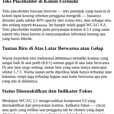
Teks Placeholder di Kolom Formulir
Teks placeholder bawaan browser — teks petunjuk yang muncul di
kolom input kosong sebelum pengguna mengetik — biasanya
dirender pada sekitar 40% opacity dari warna teks, atau sebagai abu-
abu sedang seperti
. Ini hampir selalu gagal WCAG AA.
#aaaaaa
Teks placeholder tunduk pada persyaratan kontras 4,5:1 yang sama
seperti teks biasa karena ia menyampaikan informasi tentang apa
yang harus diketik.
Tautan Biru di Atas Latar Berwarna atau Gelap
Warna hyperlink biru tradisional (
) memiliki kontras yang
#0000ee
sangat baik di atas putih (8,6:1) namun gagal di atas latar berwarna.
Di atas latar ungu sedang, tautan biru yang sama hanya mencapai
sekitar 1,7:1. Warna tautan perlu diperiksa tidak hanya terhadap latar
halaman, tetapi juga terhadap bagian atau kartu berwarna apa pun
yang ada di dalamnya.
Status Dinonaktifkan dan Indikator Fokus
Meskipun WCAG 2.1 mengecualikan komponen UI yang
dinonaktifkan dari persyaratan kontras, indikator fokus — cincin
atau garis yang terlihat saat pengguna tab ke elemen yang dapat