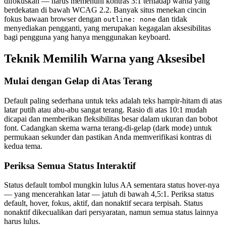
difokuskan — harus memenuhi kontras 3:1 terhadap warna yang
berdekatan di bawah WCAG 2.2. Banyak situs menekan cincin
fokus bawaan browser dengan
dan tidak
outline: none
menyediakan pengganti, yang merupakan kegagalan aksesibilitas
bagi pengguna yang hanya menggunakan keyboard.
Teknik Memilih Warna yang Aksesibel
Mulai dengan Gelap di Atas Terang
Default paling sederhana untuk teks adalah teks hampir-hitam di atas
latar putih atau abu-abu sangat terang. Rasio di atas 10:1 mudah
dicapai dan memberikan fleksibilitas besar dalam ukuran dan bobot
font. Cadangkan skema warna terang-di-gelap (dark mode) untuk
permukaan sekunder dan pastikan Anda memverifikasi kontras di
kedua tema.
Periksa Semua Status Interaktif
Status default tombol mungkin lulus AA sementara status hover-nya
— yang mencerahkan latar — jatuh di bawah 4,5:1. Periksa status
default, hover, fokus, aktif, dan nonaktif secara terpisah. Status
nonaktif dikecualikan dari persyaratan, namun semua status lainnya
harus lulus.