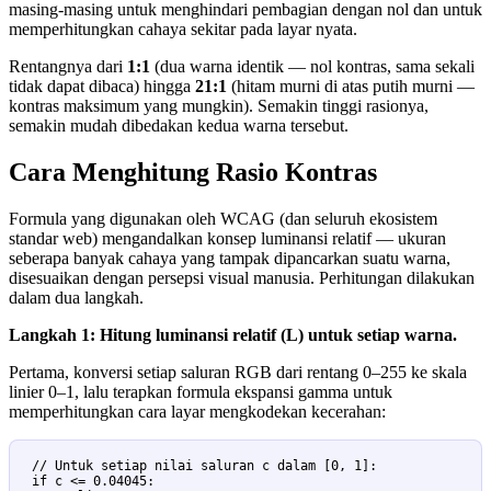
masing-masing untuk menghindari pembagian dengan nol dan untuk
memperhitungkan cahaya sekitar pada layar nyata.
Rentangnya dari
1:1
(dua warna identik — nol kontras, sama sekali
tidak dapat dibaca) hingga
21:1
(hitam murni di atas putih murni —
kontras maksimum yang mungkin). Semakin tinggi rasionya,
semakin mudah dibedakan kedua warna tersebut.
Cara Menghitung Rasio Kontras
Formula yang digunakan oleh WCAG (dan seluruh ekosistem
standar web) mengandalkan konsep luminansi relatif — ukuran
seberapa banyak cahaya yang tampak dipancarkan suatu warna,
disesuaikan dengan persepsi visual manusia. Perhitungan dilakukan
dalam dua langkah.
Langkah 1: Hitung luminansi relatif (L) untuk setiap warna.
Pertama, konversi setiap saluran RGB dari rentang 0–255 ke skala
linier 0–1, lalu terapkan formula ekspansi gamma untuk
memperhitungkan cara layar mengkodekan kecerahan:
// Untuk setiap nilai saluran c dalam [0, 1]:

if c <= 0.04045:
