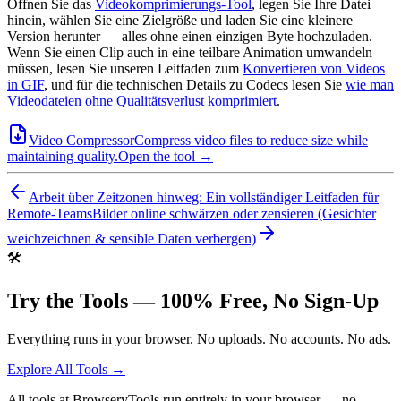
Öffnen Sie das
Videokomprimierungs-Tool
, legen Sie Ihre Datei
hinein, wählen Sie eine Zielgröße und laden Sie eine kleinere
Version herunter — alles ohne einen einzigen Byte hochzuladen.
Wenn Sie einen Clip auch in eine teilbare Animation umwandeln
müssen, lesen Sie unseren Leitfaden zum
Konvertieren von Videos
in GIF
, und für die technischen Details zu Codecs lesen Sie
wie man
Videodateien ohne Qualitätsverlust komprimiert
.
Video Compressor
Compress video files to reduce size while
maintaining quality.
Open the tool →
Arbeit über Zeitzonen hinweg: Ein vollständiger Leitfaden für
Remote-Teams
Bilder online schwärzen oder zensieren (Gesichter
weichzeichnen & sensible Daten verbergen)
🛠️
Try the Tools — 100% Free, No Sign-Up
Everything runs in your browser. No uploads. No accounts. No ads.
Explore All Tools →
All tools at BrowseryTools run entirely in your browser — no