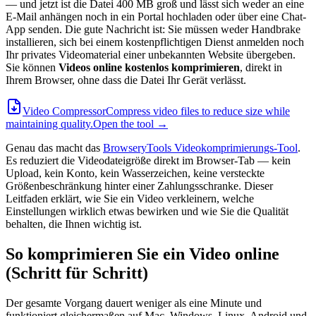
— und jetzt ist die Datei 400 MB groß und lässt sich weder an eine
E-Mail anhängen noch in ein Portal hochladen oder über eine Chat-
App senden. Die gute Nachricht ist: Sie müssen weder Handbrake
installieren, sich bei einem kostenpflichtigen Dienst anmelden noch
Ihr privates Videomaterial einer unbekannten Website übergeben.
Sie können
Videos online kostenlos komprimieren
, direkt in
Ihrem Browser, ohne dass die Datei Ihr Gerät verlässt.
Video Compressor
Compress video files to reduce size while
maintaining quality.
Open the tool →
Genau das macht das
BrowseryTools Videokomprimierungs-Tool
.
Es reduziert die Videodateigröße direkt im Browser-Tab — kein
Upload, kein Konto, kein Wasserzeichen, keine versteckte
Größenbeschränkung hinter einer Zahlungsschranke. Dieser
Leitfaden erklärt, wie Sie ein Video verkleinern, welche
Einstellungen wirklich etwas bewirken und wie Sie die Qualität
behalten, die Ihnen wichtig ist.
So komprimieren Sie ein Video online
(Schritt für Schritt)
Der gesamte Vorgang dauert weniger als eine Minute und
funktioniert gleichermaßen auf Mac, Windows, Linux, Android und