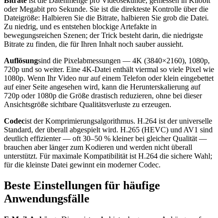
Bitrate
ist die Datenmenge pro Videosekunde, gemessen in Kilobit
oder Megabit pro Sekunde. Sie ist die direkteste Kontrolle über die
Dateigröße: Halbieren Sie die Bitrate, halbieren Sie grob die Datei.
Zu niedrig, und es entstehen blockige Artefakte in
bewegungsreichen Szenen; der Trick besteht darin, die niedrigste
Bitrate zu finden, die für Ihren Inhalt noch sauber aussieht.
Auflösung
sind die Pixelabmessungen — 4K (3840×2160), 1080p,
720p und so weiter. Eine 4K-Datei enthält viermal so viele Pixel wie
1080p. Wenn Ihr Video nur auf einem Telefon oder klein eingebettet
auf einer Seite angesehen wird, kann die Herunterskalierung auf
720p oder 1080p die Größe drastisch reduzieren, ohne bei dieser
Ansichtsgröße sichtbare Qualitätsverluste zu erzeugen.
Codec
ist der Komprimierungsalgorithmus. H.264 ist der universelle
Standard, der überall abgespielt wird. H.265 (HEVC) und AV1 sind
deutlich effizienter — oft 30–50 % kleiner bei gleicher Qualität —
brauchen aber länger zum Kodieren und werden nicht überall
unterstützt. Für maximale Kompatibilität ist H.264 die sichere Wahl;
für die kleinste Datei gewinnt ein moderner Codec.
Beste Einstellungen für häufige
Anwendungsfälle