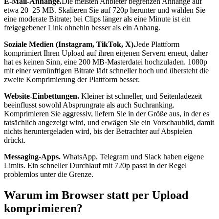
E-Mail-Anhänge.
Die meisten Anbieter begrenzen Anhänge auf
etwa 20–25 MB. Skalieren Sie auf 720p herunter und wählen Sie
eine moderate Bitrate; bei Clips länger als eine Minute ist ein
freigegebener Link ohnehin besser als ein Anhang.
Soziale Medien (Instagram, TikTok, X).
Jede Plattform
komprimiert Ihren Upload auf ihren eigenen Servern erneut, daher
hat es keinen Sinn, eine 200 MB-Masterdatei hochzuladen. 1080p
mit einer vernünftigen Bitrate lädt schneller hoch und übersteht die
zweite Komprimierung der Plattform besser.
Website-Einbettungen.
Kleiner ist schneller, und Seitenladezeit
beeinflusst sowohl Absprungrate als auch Suchranking.
Komprimieren Sie aggressiv, liefern Sie in der Größe aus, in der es
tatsächlich angezeigt wird, und erwägen Sie ein Vorschaubild, damit
nichts heruntergeladen wird, bis der Betrachter auf Abspielen
drückt.
Messaging-Apps.
WhatsApp, Telegram und Slack haben eigene
Limits. Ein schneller Durchlauf mit 720p passt in der Regel
problemlos unter die Grenze.
Warum im Browser statt per Upload
komprimieren?