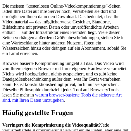
Die meisten “kostenlosen Online-Videokomprimierungs”-Seiten
laden Ihre Datei auf ihre Server hoch, verarbeiten sie dort und
ermöglichen Ihnen dann den Download. Das bedeutet, dass Ihr
Videomaterial — das möglicherweise Gesichter, Standorte,
Bildschirme mit privaten Daten oder unveröffentlichte Arbeiten
enthält — auf der Infrastruktur eines Fremden liegt. Viele dieser
Seiten verhängen außerdem Größenbeschränkungen, stellen Sie in
eine Warteschlange hinter anderen Nutzern, fügen ein
Wasserzeichen hinzu oder drängen auf ein Abonnement, sobald Sie
ein Limit erreichen.
Browser-basierte Komprimierung umgeht all das. Das Video wird
von Ihrem eigenen Browser mit Ihrer eigenen Hardware verarbeitet.
Nichts wird hochgeladen, nichts gespeichert, und es gibt keine
Dateigrößenbeschränkung außer dem, was Ihr Gerät verarbeiten
kann. Es ist konstruktionsbedingt privat, nicht nur versprochen.
Dieselbe Philosophie durchzieht jedes Tool auf BrowseryTools —
lesen Sie mehr in
warum browser-basierte Tools die sicherste Art
sind, mit Ihren Daten umzugehen
.
Häufig gestellte Fragen
Verringert die Komprimierung die Videoqualität?
Jede
verlustbehaftete Komprimierung verwirft einige Daten, aber eine gut