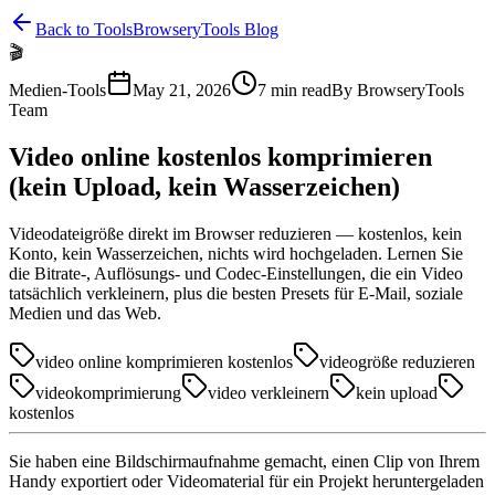
Back to Tools
BrowseryTools Blog
🎬
Medien-Tools
May 21, 2026
7
min read
By
BrowseryTools
Team
Video online kostenlos komprimieren
(kein Upload, kein Wasserzeichen)
Videodateigröße direkt im Browser reduzieren — kostenlos, kein
Konto, kein Wasserzeichen, nichts wird hochgeladen. Lernen Sie
die Bitrate-, Auflösungs- und Codec-Einstellungen, die ein Video
tatsächlich verkleinern, plus die besten Presets für E-Mail, soziale
Medien und das Web.
video online komprimieren kostenlos
videogröße reduzieren
videokomprimierung
video verkleinern
kein upload
kostenlos
Sie haben eine Bildschirmaufnahme gemacht, einen Clip von Ihrem
Handy exportiert oder Videomaterial für ein Projekt heruntergeladen