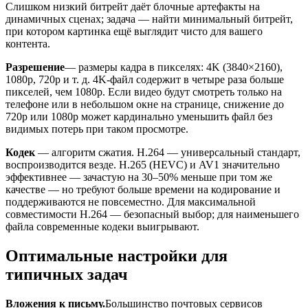
Слишком низкий битрейт даёт блочные артефакты на
динамичных сценах; задача — найти минимальный битрейт,
при котором картинка ещё выглядит чисто для вашего
контента.
Разрешение
— размеры кадра в пикселях: 4K (3840×2160),
1080p, 720p и т. д. 4K-файл содержит в четыре раза больше
пикселей, чем 1080p. Если видео будут смотреть только на
телефоне или в небольшом окне на странице, снижение до
720p или 1080p может кардинально уменьшить файл без
видимых потерь при таком просмотре.
Кодек
— алгоритм сжатия. H.264 — универсальный стандарт,
воспроизводится везде. H.265 (HEVC) и AV1 значительно
эффективнее — зачастую на 30–50% меньше при том же
качестве — но требуют больше времени на кодирование и
поддерживаются не повсеместно. Для максимальной
совместимости H.264 — безопасный выбор; для наименьшего
файла современные кодеки выигрывают.
Оптимальные настройки для
типичных задач
Вложения к письму.
Большинство почтовых сервисов