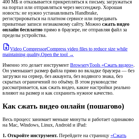
400 МБ и отказывается прикрепляться к письму, загружаться
на портал или отправляться через мессенджер. Хорошая
новость: не нужно устанавливать Handbrake,
регистрироваться на платном сервисе или передавать
приватные записи незнакомому сайту. Можно
сжать видео
онлайн бесплатно
прямо в браузере, не отправляя файл за
пределы устройства.
Video Compressor
Compress video files to reduce size while
maintaining quality.
Open the tool →
Именно это делает инструмент
BrowseryTools «Сжать видео»
.
Он уменьшает размер файла прямо во вкладке браузера — без
загрузки на сервер, без аккаунта, без водяного знака, без
скрытых ограничений по объёму. В этом руководстве
рассматривается, как сжать видео, какие настройки реально
влияют на размер и как сохранить нужное качество.
Как сжать видео онлайн (пошагово)
Весь процесс занимает меньше минуты и работает одинаково
на Mac, Windows, Linux, Android и iPad:
1. Откройте инструмент.
Перейдите на страницу
«Сжать