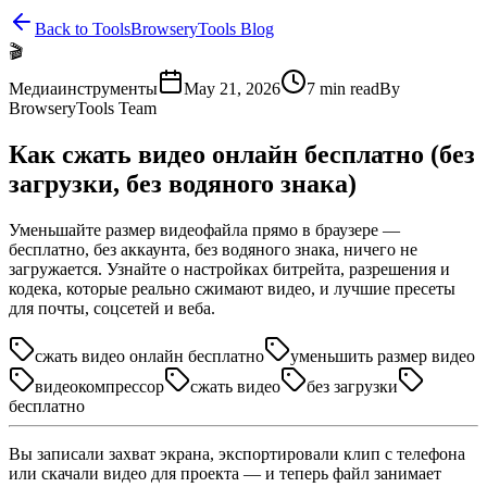
Back to Tools
BrowseryTools Blog
🎬
Медиаинструменты
May 21, 2026
7
min read
By
BrowseryTools Team
Как сжать видео онлайн бесплатно (без
загрузки, без водяного знака)
Уменьшайте размер видеофайла прямо в браузере —
бесплатно, без аккаунта, без водяного знака, ничего не
загружается. Узнайте о настройках битрейта, разрешения и
кодека, которые реально сжимают видео, и лучшие пресеты
для почты, соцсетей и веба.
сжать видео онлайн бесплатно
уменьшить размер видео
видеокомпрессор
сжать видео
без загрузки
бесплатно
Вы записали захват экрана, экспортировали клип с телефона
или скачали видео для проекта — и теперь файл занимает