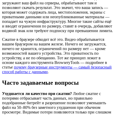
загружают ваш файл на серверы, обрабатывают там и
позволяют скачать результат. Это значит, что ваша запись —
которая может содержать лица, местоположения, экраны с
приватными данными или неопубликованные материалы —
попадает на чужую инфраструктуру. Многие такие сайты ещё
и вводят ограничения по размеру, ставят в очередь, добавляют
водяной знак или требуют подписку при превышении лимита.
Сжатие в браузере обходит всё это. Видео обрабатывается
вашим браузером на вашем железе. Ничего не загружается,
ничего не хранится, ограничений по размеру нет — кроме
возможностей вашего устройства. Это приватность по
устройству, а не по обещанию. Тот же принцип лежит в
основе каждого инструмента BrowseryTools — подробнее в
статье
почему браузерные инструменты — самый безопасный
способ работы с данными
.
Часто задаваемые вопросы
Ухудшается ли качество при сжатии?
Любое сжатие с
потерями отбрасывает часть данных, но правильно
подобранные битрейт и разрешение позволяют уменьшить
файл на 50–80% без заметного ухудшения при обычном
просмотре. Видимые потери появляются только при слишком