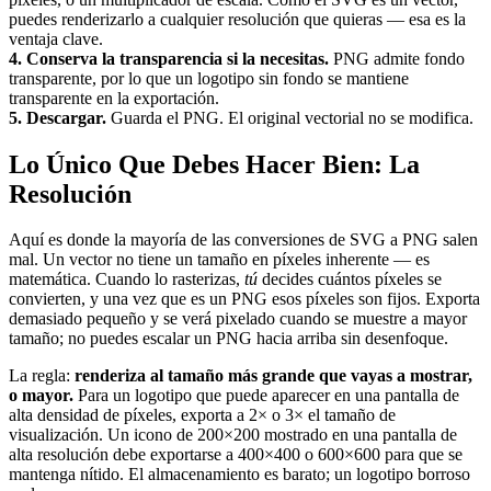
puedes renderizarlo a cualquier resolución que quieras — esa es la
ventaja clave.
4. Conserva la transparencia si la necesitas.
PNG admite fondo
transparente, por lo que un logotipo sin fondo se mantiene
transparente en la exportación.
5. Descargar.
Guarda el PNG. El original vectorial no se modifica.
Lo Único Que Debes Hacer Bien: La
Resolución
Aquí es donde la mayoría de las conversiones de SVG a PNG salen
mal. Un vector no tiene un tamaño en píxeles inherente — es
matemática. Cuando lo rasterizas,
tú
decides cuántos píxeles se
convierten, y una vez que es un PNG esos píxeles son fijos. Exporta
demasiado pequeño y se verá pixelado cuando se muestre a mayor
tamaño; no puedes escalar un PNG hacia arriba sin desenfoque.
La regla:
renderiza al tamaño más grande que vayas a mostrar,
o mayor.
Para un logotipo que puede aparecer en una pantalla de
alta densidad de píxeles, exporta a 2× o 3× el tamaño de
visualización. Un icono de 200×200 mostrado en una pantalla de
alta resolución debe exportarse a 400×400 o 600×600 para que se
mantenga nítido. El almacenamiento es barato; un logotipo borroso