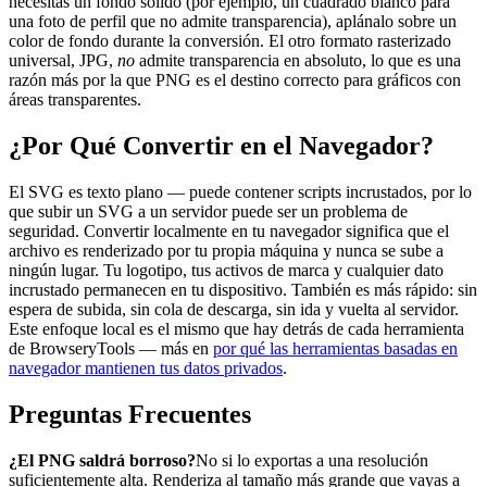
necesitas un fondo sólido (por ejemplo, un cuadrado blanco para
una foto de perfil que no admite transparencia), aplánalo sobre un
color de fondo durante la conversión. El otro formato rasterizado
universal, JPG,
no
admite transparencia en absoluto, lo que es una
razón más por la que PNG es el destino correcto para gráficos con
áreas transparentes.
¿Por Qué Convertir en el Navegador?
El SVG es texto plano — puede contener scripts incrustados, por lo
que subir un SVG a un servidor puede ser un problema de
seguridad. Convertir localmente en tu navegador significa que el
archivo es renderizado por tu propia máquina y nunca se sube a
ningún lugar. Tu logotipo, tus activos de marca y cualquier dato
incrustado permanecen en tu dispositivo. También es más rápido: sin
espera de subida, sin cola de descarga, sin ida y vuelta al servidor.
Este enfoque local es el mismo que hay detrás de cada herramienta
de BrowseryTools — más en
por qué las herramientas basadas en
navegador mantienen tus datos privados
.
Preguntas Frecuentes
¿El PNG saldrá borroso?
No si lo exportas a una resolución
suficientemente alta. Renderiza al tamaño más grande que vayas a