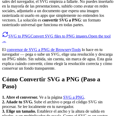
sales del navegador, el SVG empieza a fallarte. No puedes insertarlo
en la mayoría de las presentaciones, subirlo como avatar en redes
sociales, adjuntarlo a un documento que espera una imagen
rasterizada ni usarlo en apps que simplemente no entienden los
vectores. La solución es
convertir SVG a PNG
: un formato
rasterizado universal que funciona en todas partes.
SVG to PNG
Convert SVG files to PNG images.
Open the tool
→
El
conversor de SVG a PNG de BrowseryTools
lo hace en tu
navegador — pega o sube un SVG, elige una resolución y descarga
un PNG nítido. Sin subida, sin cuenta, sin marca de agua. Esta guía
explica cuándo convertir, cómo elegir la resolución correcta y cómo
conservar un fondo transparente.
Cómo Convertir SVG a PNG (Paso a
Paso)
1. Abre el conversor.
Ve a la página
SVG a PNG
.
2. Añade tu SVG.
Sube el archivo o pega el código SVG sin
procesar. Se lee localmente en tu navegador.
3. Elige un tamaño.
Establece el ancho y la altura de salida en
píxeles, o un multiplicador de escala. Como el SVG es un vector,