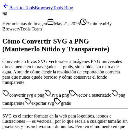
Back to Tools
BrowseryTools Blog
🖼️
Herramientas de Imagen
May 21, 2026
7
min read
By
BrowseryTools Team
Cómo Convertir SVG a PNG
(Mantenerlo Nítido y Transparente)
Convierte archivos SVG vectoriales a imágenes PNG universales
directamente en tu navegador — gratis, sin subida, sin marca de
agua. Aprende cómo elegir la resolución de exportación correcta
para que nunca quede borroso y cómo conservar el fondo
transparente.
convertir svg a png
svg a png
vector a rasterizado
png
transparente
exportar svg
gratis
SVG es el mejor formato en la web para logotipos, iconos e
ilustraciones — es vectorial, por lo que escala a cualquier tamaño sin
pixelarse, y los archivos son diminutos. Pero en el momento en que