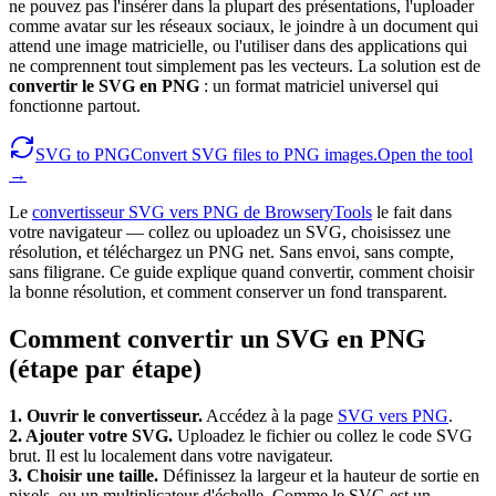
ne pouvez pas l'insérer dans la plupart des présentations, l'uploader
comme avatar sur les réseaux sociaux, le joindre à un document qui
attend une image matricielle, ou l'utiliser dans des applications qui
ne comprennent tout simplement pas les vecteurs. La solution est de
convertir le SVG en PNG
: un format matriciel universel qui
fonctionne partout.
SVG to PNG
Convert SVG files to PNG images.
Open the tool
→
Le
convertisseur SVG vers PNG de BrowseryTools
le fait dans
votre navigateur — collez ou uploadez un SVG, choisissez une
résolution, et téléchargez un PNG net. Sans envoi, sans compte,
sans filigrane. Ce guide explique quand convertir, comment choisir
la bonne résolution, et comment conserver un fond transparent.
Comment convertir un SVG en PNG
(étape par étape)
1. Ouvrir le convertisseur.
Accédez à la page
SVG vers PNG
.
2. Ajouter votre SVG.
Uploadez le fichier ou collez le code SVG
brut. Il est lu localement dans votre navigateur.
3. Choisir une taille.
Définissez la largeur et la hauteur de sortie en
pixels, ou un multiplicateur d'échelle. Comme le SVG est un