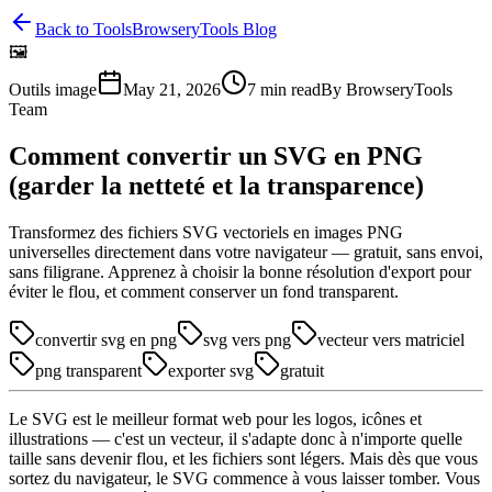
Back to Tools
BrowseryTools Blog
🖼️
Outils image
May 21, 2026
7
min read
By
BrowseryTools
Team
Comment convertir un SVG en PNG
(garder la netteté et la transparence)
Transformez des fichiers SVG vectoriels en images PNG
universelles directement dans votre navigateur — gratuit, sans envoi,
sans filigrane. Apprenez à choisir la bonne résolution d'export pour
éviter le flou, et comment conserver un fond transparent.
convertir svg en png
svg vers png
vecteur vers matriciel
png transparent
exporter svg
gratuit
Le SVG est le meilleur format web pour les logos, icônes et
illustrations — c'est un vecteur, il s'adapte donc à n'importe quelle
taille sans devenir flou, et les fichiers sont légers. Mais dès que vous
sortez du navigateur, le SVG commence à vous laisser tomber. Vous