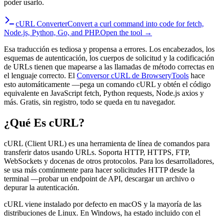
poder usarlo.
cURL Converter
Convert a curl command into code for fetch,
Node.js, Python, Go, and PHP.
Open the tool →
Esa traducción es tediosa y propensa a errores. Los encabezados, los
esquemas de autenticación, los cuerpos de solicitud y la codificación
de URLs tienen que mapearse a las llamadas de método correctas en
el lenguaje correcto. El
Conversor cURL de BrowseryTools
hace
esto automáticamente —pega un comando cURL y obtén el código
equivalente en JavaScript fetch, Python requests, Node.js axios y
más. Gratis, sin registro, todo se queda en tu navegador.
¿Qué Es cURL?
cURL (Client URL) es una herramienta de línea de comandos para
transferir datos usando URLs. Soporta HTTP, HTTPS, FTP,
WebSockets y docenas de otros protocolos. Para los desarrolladores,
se usa más comúnmente para hacer solicitudes HTTP desde la
terminal —probar un endpoint de API, descargar un archivo o
depurar la autenticación.
cURL viene instalado por defecto en macOS y la mayoría de las
distribuciones de Linux. En Windows, ha estado incluido con el