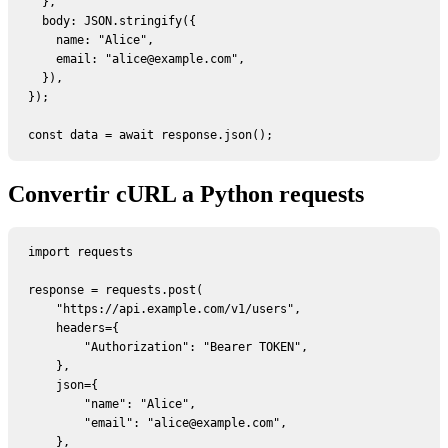
  },

  body: JSON.stringify({

    name: "Alice",

    email: "alice@example.com",

  }),

});

const data = await response.json();
Convertir cURL a Python requests
import requests

response = requests.post(

    "https://api.example.com/v1/users",

    headers={

        "Authorization": "Bearer TOKEN",

    },

    json={

        "name": "Alice",

        "email": "alice@example.com",

    },
