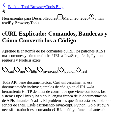
Back to Tools
BrowseryTools Blog
🔄
Herramientas para Desarrolladores
March 20, 2026
8
min
read
By
BrowseryTools
cURL Explicado: Comandos, Banderas y
Cómo Convertirlos a Código
Aprende la anatomía de los comandos cURL, los patrones REST
más comunes y cómo traducir cURL a JavaScript fetch, Python
requests y Node.js axios.
curl
api
http
javascript
python
rest
Toda API tiene documentación. Casi universalmente, esa
documentación incluye ejemplos de código en cURL —la
herramienta HTTP de línea de comandos que viene con todos los
sistemas tipo Unix y ha sido la lengua franca de la documentación
de APIs durante décadas. El problema es que tú no estás escribiendo
scripts de shell. Estás escribiendo JavaScript, Python, Go o Ruby, y
necesitas traducir ese comando cURL a código funcional antes de