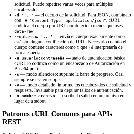
solicitud. Puede repetirse varias veces para múltiples
encabezados.
— el cuerpo de la solicitud. Para JSON, combínalo
-d '...'
con
. cURL
-H "Content-Type: application/json"
codifica el cuerpo por URL por defecto a menos que uses
--
.
data-raw
— envía el cuerpo exactamente como
--data-raw '...'
está sin ninguna codificación de URL. Necesario cuando el
cuerpo contiene caracteres como
que
interpretaría de
@
-d
forma especial.
— atajo de autenticación básica.
-u usuario:contraseña
cURL lo codifica como un encabezado de Autorización en
Base64 por ti.
— modo silencioso; suprime la barra de progreso. Casi
-s
siempre se usa en scripts.
— modo detallado; imprime los encabezados de solicitud y
-v
respuesta. Invaluable para depurar fallos de autenticación.
— escribe la salida en un archivo en
-o nombre_archivo
lugar de a stdout.
Patrones cURL Comunes para APIs
REST