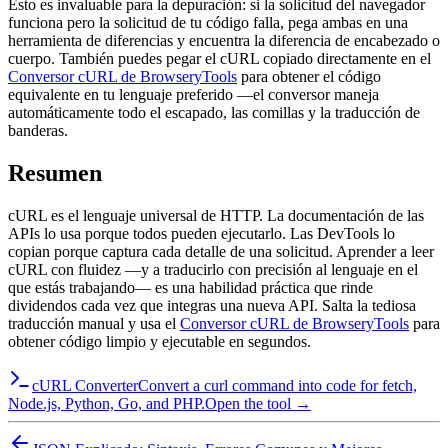
Esto es invaluable para la depuración: si la solicitud del navegador
funciona pero la solicitud de tu código falla, pega ambas en una
herramienta de diferencias y encuentra la diferencia de encabezado o
cuerpo. También puedes pegar el cURL copiado directamente en el
Conversor cURL de BrowseryTools
para obtener el código
equivalente en tu lenguaje preferido —el conversor maneja
automáticamente todo el escapado, las comillas y la traducción de
banderas.
Resumen
cURL es el lenguaje universal de HTTP. La documentación de las
APIs lo usa porque todos pueden ejecutarlo. Las DevTools lo
copian porque captura cada detalle de una solicitud. Aprender a leer
cURL con fluidez —y a traducirlo con precisión al lenguaje en el
que estás trabajando— es una habilidad práctica que rinde
dividendos cada vez que integras una nueva API. Salta la tediosa
traducción manual y usa el
Conversor cURL de BrowseryTools
para
obtener código limpio y ejecutable en segundos.
cURL Converter
Convert a curl command into code for fetch,
Node.js, Python, Go, and PHP.
Open the tool →