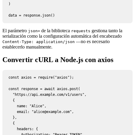
)

data = response.json()
El parámetro
de la biblioteca
gestiona tanto la
json=
requests
serialización como la configuración automática del encabezado
—no es necesario
Content-Type: application/json
establecerlo manualmente.
Convertir cURL a Node.js con axios
const axios = require("axios");

const response = await axios.post(

  "https://api.example.com/v1/users",

  {

    name: "Alice",

    email: "alice@example.com",

  },

  {

    headers: {

      Authorization: "Bearer TOKEN",
