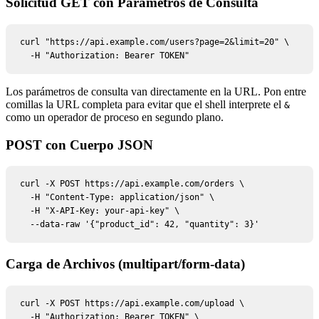
Solicitud GET con Parámetros de Consulta
curl "https://api.example.com/users?page=2&limit=20" \

  -H "Authorization: Bearer TOKEN"
Los parámetros de consulta van directamente en la URL. Pon entre
comillas la URL completa para evitar que el shell interprete el
&
como un operador de proceso en segundo plano.
POST con Cuerpo JSON
curl -X POST https://api.example.com/orders \

  -H "Content-Type: application/json" \

  -H "X-API-Key: your-api-key" \

  --data-raw '{"product_id": 42, "quantity": 3}'
Carga de Archivos (multipart/form-data)
curl -X POST https://api.example.com/upload \

  -H "Authorization: Bearer TOKEN" \
