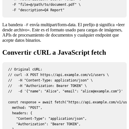
  -F "file=@/path/to/document.pdf" \

  -F "description=Q4 Report"
La bandera
envía multipart/form-data. El prefijo
significa «leer
-F
@
desde archivo». Este es el formato usado para cargas de imágenes,
APIs de procesamiento de documentos y cualquier endpoint que
acepte datos binarios.
Convertir cURL a JavaScript fetch
// Original cURL:

// curl -X POST https://api.example.com/v1/users \

//   -H "Content-Type: application/json" \

//   -H "Authorization: Bearer TOKEN" \

//   -d '{"name": "Alice", "email": "alice@example.com"}'

const response = await fetch("https://api.example.com/v1/use
  method: "POST",

  headers: {

    "Content-Type": "application/json",

    "Authorization": "Bearer TOKEN",
