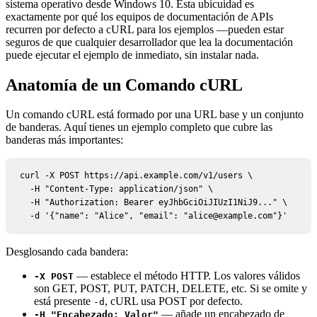
sistema operativo desde Windows 10. Esta ubicuidad es
exactamente por qué los equipos de documentación de APIs
recurren por defecto a cURL para los ejemplos —pueden estar
seguros de que cualquier desarrollador que lea la documentación
puede ejecutar el ejemplo de inmediato, sin instalar nada.
Anatomía de un Comando cURL
Un comando cURL está formado por una URL base y un conjunto
de banderas. Aquí tienes un ejemplo completo que cubre las
banderas más importantes:
curl -X POST https://api.example.com/v1/users \

  -H "Content-Type: application/json" \

  -H "Authorization: Bearer eyJhbGciOiJIUzI1NiJ9..." \

  -d '{"name": "Alice", "email": "alice@example.com"}'
Desglosando cada bandera:
— establece el método HTTP. Los valores válidos
-X POST
son GET, POST, PUT, PATCH, DELETE, etc. Si se omite y
está presente
, cURL usa POST por defecto.
-d
— añade un encabezado de
-H "Encabezado: Valor"