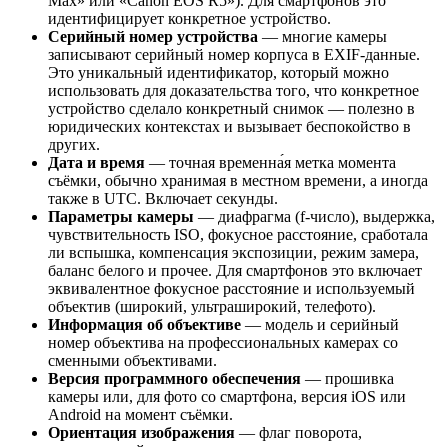
Max» или «Canon EOS R5»). Для смартфонов это
идентифицирует конкретное устройство.
Серийный номер устройства
— многие камеры
записывают серийный номер корпуса в EXIF-данные.
Это уникальный идентификатор, который можно
использовать для доказательства того, что конкретное
устройство сделало конкретный снимок — полезно в
юридических контекстах и вызывает беспокойство в
других.
Дата и время
— точная временна́я метка момента
съёмки, обычно хранимая в местном времени, а иногда
также в UTC. Включает секунды.
Параметры камеры
— диафрагма (f-число), выдержка,
чувствительность ISO, фокусное расстояние, сработала
ли вспышка, компенсация экспозиции, режим замера,
баланс белого и прочее. Для смартфонов это включает
эквивалентное фокусное расстояние и используемый
объектив (широкий, ультраширокий, телефото).
Информация об объективе
— модель и серийный
номер объектива на профессиональных камерах со
сменными объективами.
Версия программного обеспечения
— прошивка
камеры или, для фото со смартфона, версия iOS или
Android на момент съёмки.
Ориентация изображения
— флаг поворота,