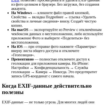
EXIF
позволяет просматривать и удалять EXIF-данные
из фото целиком в браузере. Без загрузки, без создания
аккаунта.
На Windows
— кликните файл правой кнопкой,
Свойства → вкладка Подробнее → ссылка «Удалить
свойства и личные сведения» внизу. Создаёт чистую
копию.
На macOS
— экспортируйте из Preview с отключённым
чекбоксом данных о местоположении, либо используйте
приложение Фото и выберите «Поделиться» без
местоположения.
На iOS
— при отправке фото нажмите «Параметры»
вверху листа общего доступа и отключите
«Геопозиция».
Превентивно
— полностью отключите доступ к
геолокации для приложения камеры. На iPhone:
Настройки → Конфиденциальность → Службы
геолокации → Камера → Никогда. Это предотвратит
запись GPS-координат с самого начала.
Когда EXIF-данные действительно
полезны
EXIF-данные — не только угроза. Для многих людей они