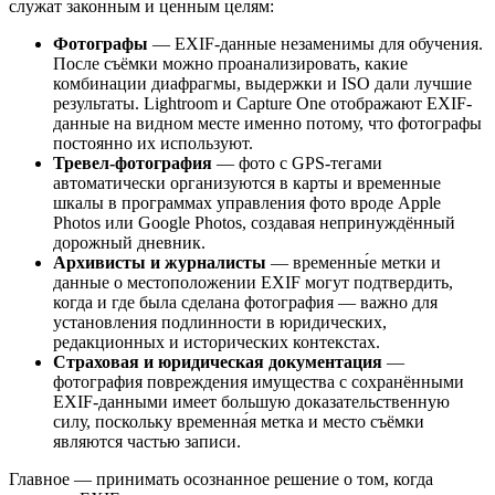
служат законным и ценным целям:
Фотографы
— EXIF-данные незаменимы для обучения.
После съёмки можно проанализировать, какие
комбинации диафрагмы, выдержки и ISO дали лучшие
результаты. Lightroom и Capture One отображают EXIF-
данные на видном месте именно потому, что фотографы
постоянно их используют.
Тревел-фотография
— фото с GPS-тегами
автоматически организуются в карты и временные
шкалы в программах управления фото вроде Apple
Photos или Google Photos, создавая непринуждённый
дорожный дневник.
Архивисты и журналисты
— временны́е метки и
данные о местоположении EXIF могут подтвердить,
когда и где была сделана фотография — важно для
установления подлинности в юридических,
редакционных и исторических контекстах.
Страховая и юридическая документация
—
фотография повреждения имущества с сохранёнными
EXIF-данными имеет большую доказательственную
силу, поскольку временна́я метка и место съёмки
являются частью записи.
Главное — принимать осознанное решение о том, когда