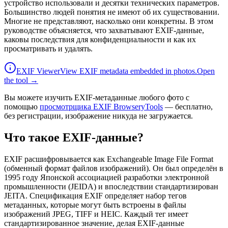
устройство использовали и десятки технических параметров.
Большинство людей понятия не имеют об их существовании.
Многие не представляют, насколько они конкретны. В этом
руководстве объясняется, что захватывают EXIF-данные,
каковы последствия для конфиденциальности и как их
просматривать и удалять.
EXIF Viewer
View EXIF metadata embedded in photos.
Open
the tool →
Вы можете изучить EXIF-метаданные любого фото с
помощью
просмотрщика EXIF BrowseryTools
— бесплатно,
без регистрации, изображение никуда не загружается.
Что такое EXIF-данные?
EXIF расшифровывается как Exchangeable Image File Format
(обменный формат файлов изображений). Он был определён в
1995 году Японской ассоциацией разработки электронной
промышленности (JEIDA) и впоследствии стандартизирован
JEITA. Спецификация EXIF определяет набор тегов
метаданных, которые могут быть встроены в файлы
изображений JPEG, TIFF и HEIC. Каждый тег имеет
стандартизированное значение, делая EXIF-данные