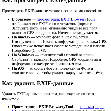
Как просмотреть EXIF-данные
Просмотреть EXIF-данные можно несколькими способами:
В браузере
—
просмотрщик EXIF BrowseryTools
отображает все EXIF-теги в читаемом формате.
Загрузите фото, и вы мгновенно увидите все поля,
включая GPS-координаты. Ничего не загружается.
На macOS
— откройте фото в Preview, затем
Инструменты → Показать информатор → вкладка GPS.
Finder также показывает базовые метаданные в панели
Подробнее (Cmd+I).
На Windows
— кликните файл правой кнопкой,
Свойства → вкладка Подробнее. GPS-координаты и
информация о камере отображаются там.
На iOS
— откройте фото в приложении Фото и
смахните вверх, чтобы увидеть карту с местом съёмки.
Как удалить EXIF-данные
Удалить EXIF-данные перед тем, как поделиться фото,
несложно:
Просмотрщик EXIF BrowseryTools
—
просмотрщик