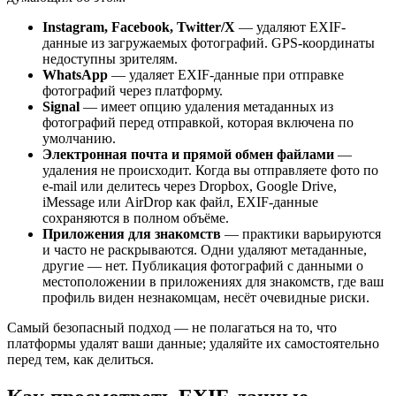
Instagram, Facebook, Twitter/X
— удаляют EXIF-
данные из загружаемых фотографий. GPS-координаты
недоступны зрителям.
WhatsApp
— удаляет EXIF-данные при отправке
фотографий через платформу.
Signal
— имеет опцию удаления метаданных из
фотографий перед отправкой, которая включена по
умолчанию.
Электронная почта и прямой обмен файлами
—
удаления не происходит. Когда вы отправляете фото по
e-mail или делитесь через Dropbox, Google Drive,
iMessage или AirDrop как файл, EXIF-данные
сохраняются в полном объёме.
Приложения для знакомств
— практики варьируются
и часто не раскрываются. Одни удаляют метаданные,
другие — нет. Публикация фотографий с данными о
местоположении в приложениях для знакомств, где ваш
профиль виден незнакомцам, несёт очевидные риски.
Самый безопасный подход — не полагаться на то, что
платформы удалят ваши данные; удаляйте их самостоятельно
перед тем, как делиться.