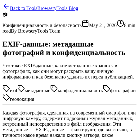
Back to Tools
BrowseryTools Blog
📷
Конфиденциальность и безопасность
May 21, 2026
8
min
read
By
BrowseryTools Team
EXIF-данные: метаданные
фотографий и конфиденциальность
Что такое EXIF-данные, какие метаданные хранятся в
фотографиях, как они могут раскрыть вашу личную
информацию и как безопасно удалить их перед публикацией.
exif
метаданные
конфиденциальность
фотографии
геолокация
Каждая фотография, сделанная на современный смартфон или
цифровую камеру, содержит подробный журнал метаданных,
встроенный непосредственно в файл изображения. Эти
метаданные — EXIF-данные — фиксируют, где вы стояли, в
точности какое время нажали кнопку затвора, какое