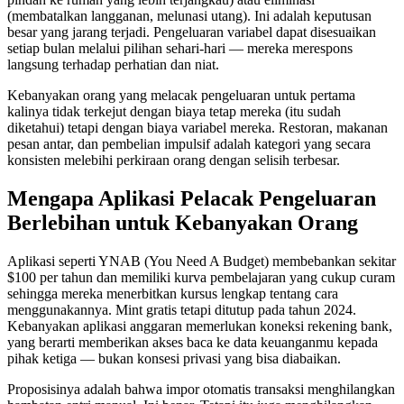
(membatalkan langganan, melunasi utang). Ini adalah keputusan
besar yang jarang terjadi. Pengeluaran variabel dapat disesuaikan
setiap bulan melalui pilihan sehari-hari — mereka merespons
langsung terhadap perhatian dan niat.
Kebanyakan orang yang melacak pengeluaran untuk pertama
kalinya tidak terkejut dengan biaya tetap mereka (itu sudah
diketahui) tetapi dengan biaya variabel mereka. Restoran, makanan
pesan antar, dan pembelian impulsif adalah kategori yang secara
konsisten melebihi perkiraan orang dengan selisih terbesar.
Mengapa Aplikasi Pelacak Pengeluaran
Berlebihan untuk Kebanyakan Orang
Aplikasi seperti YNAB (You Need A Budget) membebankan sekitar
$100 per tahun dan memiliki kurva pembelajaran yang cukup curam
sehingga mereka menerbitkan kursus lengkap tentang cara
menggunakannya. Mint gratis tetapi ditutup pada tahun 2024.
Kebanyakan aplikasi anggaran memerlukan koneksi rekening bank,
yang berarti memberikan akses baca ke data keuanganmu kepada
pihak ketiga — bukan konsesi privasi yang bisa diabaikan.
Proposisinya adalah bahwa impor otomatis transaksi menghilangkan