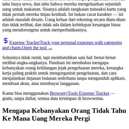
tahu biaya sewa, dan tahu bahwa mereka mengeluarkan sejumlah
uang untuk makanan. Sisanya adalah rangkaian transaksi kartu yang
tidak pernah mereka tinjau kembali. Ini bukan cacat karakter — ini
adalah masalah desain. Uang keluar dari rekening secara diam-diam
dan tidak terlihat, dan tidak ada dalam kehidupan keuangan biasa
yang mendorongmu untuk memperhatikannya.
Expense Tracker
Track your personal expenses with categories
and charts.
Open the tool →
Solusinya tidak rumit, tapi membutuhkan satu hal: benar-benar
melihat angka-angkanya. Panduan ini membahas mengapa
kebanyakan orang kehilangan jejak pengeluaran mereka, kerangka
kerja paling praktis untuk mengorganisir pengeluaran, dan cara
menjalankan tinjauan bulanan sederhana tanpa mengunduh aplikasi,
membuat akun, atau membayar langganan.
Kamu bisa menggunakan
BrowseryTools Expense Tracker
—
gratis, tanpa daftar, semua data tersimpan di browsermu.
Mengapa Kebanyakan Orang Tidak Tahu
Ke Mana Uang Mereka Pergi