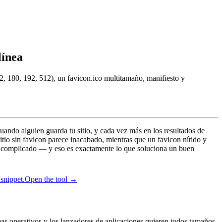
línea
32, 180, 192, 512), un favicon.ico multitamaño, manifiesto y
cuando alguien guarda tu sitio, y cada vez más en los resultados de
io sin favicon parece inacabado, mientras que un favicon nítido y
nte complicado — y eso es exactamente lo que soluciona un buen
snippet.
Open the tool →
emas operativos y los lanzadores de aplicaciones quieren todos tamaños