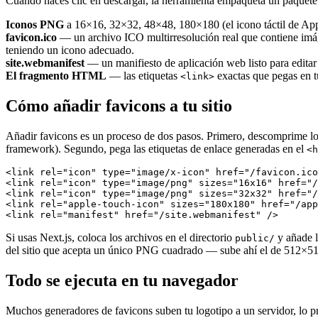
Cuando haces clic en descargar, la herramienta empaqueta un paquete
Iconos PNG
a 16×16, 32×32, 48×48, 180×180 (el icono táctil de Ap
favicon.ico
— un archivo ICO multirresolución real que contiene imá
teniendo un icono adecuado.
site.webmanifest
— un manifiesto de aplicación web listo para edita
El fragmento HTML
— las etiquetas
exactas que pegas en t
<link>
Cómo añadir favicons a tu sitio
Añadir favicons es un proceso de dos pasos. Primero, descomprime los 
framework). Segundo, pega las etiquetas de enlace generadas en el
<h
<link rel="icon" type="image/x-icon" href="/favicon.ico
<link rel="icon" type="image/png" sizes="16x16" href="/
<link rel="icon" type="image/png" sizes="32x32" href="/
<link rel="apple-touch-icon" sizes="180x180" href="/app
<link rel="manifest" href="/site.webmanifest" />
Si usas Next.js, coloca los archivos en el directorio
y añade l
public/
del sitio que acepta un único PNG cuadrado — sube ahí el de 512×512.
Todo se ejecuta en tu navegador
Muchos generadores de favicons suben tu logotipo a un servidor, lo pr