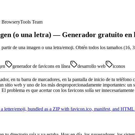
y
BrowseryTools Team
gen (o una letra) — Generador gratuito en 
a partir de una imagen o una letra/emoji. Obtén todos los tamaños (16, 
gen
generador de favicons en línea
desarrollo web
iconos
dor, en tu barra de marcadores, en la pantalla de inicio de tu teléfono 
n sitio web y uno de los más desproporcionadamente importantes: un sit
l. El problema es que acertar con los favicons solía ser innecesariame
 a letter/emoji, bundled as a ZIP with favicon.ico, manifest, and HTML 
en tu directorio raíz y ya estaba. Hoy en día, los navegadores, los sist