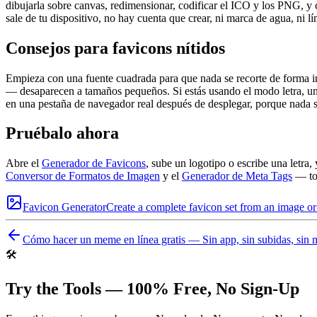
dibujarla sobre canvas, redimensionar, codificar el ICO y los PNG, 
sale de tu dispositivo, no hay cuenta que crear, ni marca de agua, ni 
Consejos para favicons nítidos
Empieza con una fuente cuadrada para que nada se recorte de forma ines
— desaparecen a tamaños pequeños. Si estás usando el modo letra, un 
en una pestaña de navegador real después de desplegar, porque nada s
Pruébalo ahora
Abre el
Generador de Favicons
, sube un logotipo o escribe una letra
Conversor de Formatos de Imagen
y el
Generador de Meta Tags
— tod
Favicon Generator
Create a complete favicon set from an image or
Cómo hacer un meme en línea gratis — Sin app, sin subidas, sin 
🛠️
Try the Tools — 100% Free, No Sign-Up