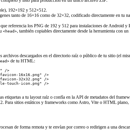
 completo y listo para producción en un único archivo ZIP:
ple), 192×192 y 512×512.
genes tanto de 16×16 como de 32×32, codificado directamente en tu n
r que referencia los PNG de 192 y 512 para instalaciones de Android 
u
, también copiables directamente desde la herramienta con un s
<head>
archivos descargados en el directorio raíz o público de tu sitio (el m
de tu HTML:
ead>
" />

favicon-16x16.png" />

favicon-32x32.png" />

le-touch-icon.png" />

as etiquetas a tu layout raíz o confía en la API de metadatos del frame
 Para sitios estáticos y frameworks como Astro, Vite o HTML plano, el
ocesan de forma remota y te envían por correo o redirigen a una descar