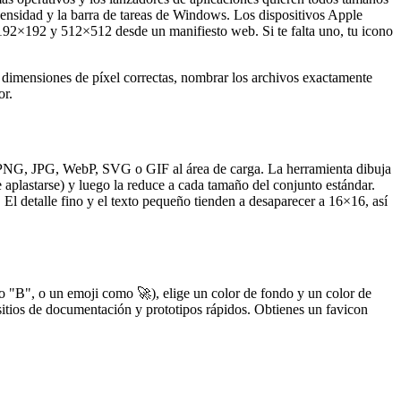
densidad y la barra de tareas de Windows. Los dispositivos Apple
192×192 y 512×512 desde un manifiesto web. Si te falta uno, tu icono
s dimensiones de píxel correctas, nombrar los archivos exactamente
or.
 PNG, JPG, WebP, SVG o GIF al área de carga. La herramienta dibuja
aplastarse) y luego la reduce a cada tamaño del conjunto estándar.
El detalle fino y el texto pequeño tienden a desaparecer a 16×16, así
mo "B", o un emoji como 🚀), elige un color de fondo y un color de
 sitios de documentación y prototipos rápidos. Obtienes un favicon