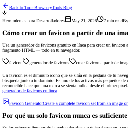
Back to Tools
BrowseryTools Blog
🌟
Herramientas para Desarrolladores
May 21, 2026
7
min read
B
Cómo crear un favicon a partir de una ima
Usa un generador de favicons gratuito en línea para crear un favicon 
fragmento HTML — todo en tu navegador.
favicon
generador de favicons
crear favicon a partir de ima
Un favicon es el diminuto icono que se sitúa en la pestaña de tu navega
búsqueda junto a tu dominio. Es uno de los activos más pequeños de u
reconocible hace que una marca se sienta pulida desde el primer píxe
generador de favicons en línea
.
Favicon Generator
Create a complete favicon set from an image or
Por qué un solo favicon nunca es suficiente
En los primeros tiempos de la web colocabas un único
favicon.ico