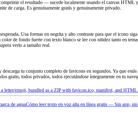
y comprimir el resultado — sucede localmente usando el canvas HTML y
límite de carga. Es genuinamente gratis y genuinamente privado.
perada. Usa formas en negrita y alto contraste para que el icono siga si
color de fondo fuerte con texto blanco se lee con nitidez tanto en te
upera verlo a tamaño real.
, y descarga tu conjunto completo de favicons en segundos. Ya que estás 
os gratis, todos privados, todos ejecutándose íntegramente en tu nave
 a letter/emoji, bundled as a ZIP with favicon.ico, manifest, and HTML 
marca de agua
Cómo leer texto en voz alta en línea gratis — Sin app, sin