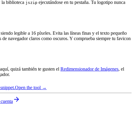
 la biblioteca
ejecutándose en tu pestaña. Tu logotipo nunca
jszip
endo legible a 16 píxeles. Evita las líneas finas y el texto pequeño
mas de navegador claros como oscuros. Y comprueba siempre tu favicon
aquí, quizá también te gusten el
Redimensionador de Imágenes
, el
gador.
snippet.
Open the tool →
 cuenta