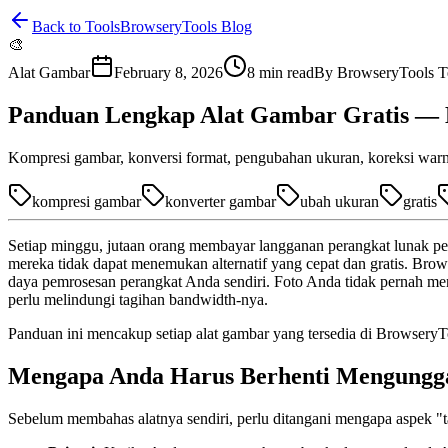
Back to Tools
BrowseryTools Blog
🎨
Alat Gambar
February 8, 2026
8
min read
By
BrowseryTools 
Panduan Lengkap Alat Gambar Gratis —
Kompresi gambar, konversi format, pengubahan ukuran, koreksi warn
kompresi gambar
konverter gambar
ubah ukuran
gratis
Setiap minggu, jutaan orang membayar langganan perangkat lunak pen
mereka tidak dapat menemukan alternatif yang cepat dan gratis. Bro
daya pemrosesan perangkat Anda sendiri. Foto Anda tidak pernah me
perlu melindungi tagihan bandwidth-nya.
Panduan ini mencakup setiap alat gambar yang tersedia di BrowseryT
Mengapa Anda Harus Berhenti Mengungg
Sebelum membahas alatnya sendiri, perlu ditangani mengapa aspek "ta