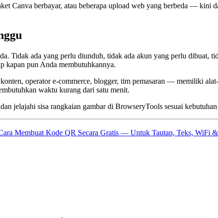
et Canva berbayar, atau beberapa upload web yang berbeda — kini dapa
nggu
da. Tidak ada yang perlu diunduh, tidak ada akun yang perlu dibuat, t
siap kapan pun Anda membutuhkannya.
konten, operator e-commerce, blogger, tim pemasaran — memiliki alat
embutuhkan waktu kurang dari satu menit.
an jelajahi sisa rangkaian gambar di BrowseryTools sesuai kebutuhan 
Cara Membuat Kode QR Secara Gratis — Untuk Tautan, Teks, WiFi 