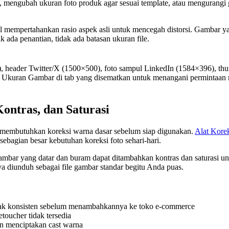
, mengubah ukuran foto produk agar sesuai template, atau mengurangi 
ional mempertahankan rasio aspek asli untuk mencegah distorsi. Gamb
k ada penantian, tidak ada batasan ukuran file.
, header Twitter/X (1500×500), foto sampul LinkedIn (1584×396), thu
h Ukuran Gambar di tab yang disematkan untuk menangani permintaan r
ntras, dan Saturasi
 membutuhkan koreksi warna dasar sebelum siap digunakan.
Alat Kore
ebagian besar kebutuhan koreksi foto sehari-hari.
Gambar yang datar dan buram dapat ditambahkan kontras dan saturasi u
ya diunduh sebagai file gambar standar begitu Anda puas.
dak konsisten sebelum menambahkannya ke toko e-commerce
toucher tidak tersedia
n menciptakan cast warna