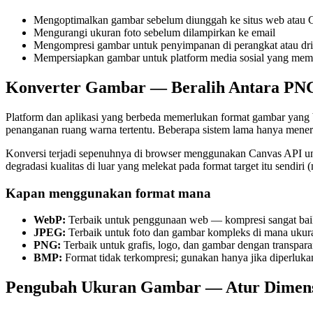
Mengoptimalkan gambar sebelum diunggah ke situs web atau CM
Mengurangi ukuran foto sebelum dilampirkan ke email
Mengompresi gambar untuk penyimpanan di perangkat atau driv
Mempersiapkan gambar untuk platform media sosial yang member
Konverter Gambar — Beralih Antara PN
Platform dan aplikasi yang berbeda memerlukan format gambar yan
penanganan ruang warna tertentu. Beberapa sistem lama hanya men
Konversi terjadi sepenuhnya di browser menggunakan Canvas API unt
degradasi kualitas di luar yang melekat pada format target itu send
Kapan menggunakan format mana
WebP:
Terbaik untuk penggunaan web — kompresi sangat bai
JPEG:
Terbaik untuk foto dan gambar kompleks di mana ukuran
PNG:
Terbaik untuk grafis, logo, dan gambar dengan transparansi
BMP:
Format tidak terkompresi; gunakan hanya jika diperlukan 
Pengubah Ukuran Gambar — Atur Dimensi