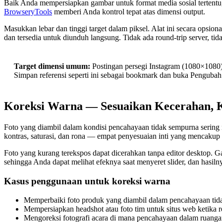
Baik Anda mempersiapkan gambar untuk format media sosial tertentu
BrowseryTools
memberi Anda kontrol tepat atas dimensi output.
Masukkan lebar dan tinggi target dalam piksel. Alat ini secara ops
dan tersedia untuk diunduh langsung. Tidak ada round-trip server, tida
Target dimensi umum:
Postingan persegi Instagram (1080×1080)
Simpan referensi seperti ini sebagai bookmark dan buka Penguba
Koreksi Warna — Sesuaikan Kecerahan, Ko
Foto yang diambil dalam kondisi pencahayaan tidak sempurna sering
kontras, saturasi, dan rona — empat penyesuaian inti yang mencakup s
Foto yang kurang terekspos dapat dicerahkan tanpa editor desktop. 
sehingga Anda dapat melihat efeknya saat menyeret slider, dan hasiln
Kasus penggunaan untuk koreksi warna
Memperbaiki foto produk yang diambil dalam pencahayaan ti
Mempersiapkan headshot atau foto tim untuk situs web ketika re
Mengoreksi fotografi acara di mana pencahayaan dalam ruanga