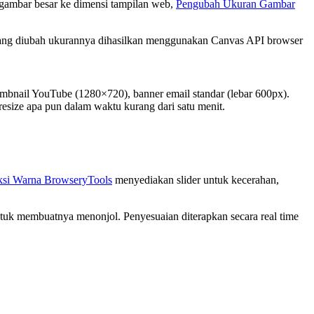
gambar besar ke dimensi tampilan web,
Pengubah Ukuran Gambar
ar yang diubah ukurannya dihasilkan menggunakan Canvas API browser
mbnail YouTube (1280×720), banner email standar (lebar 600px).
esize apa pun dalam waktu kurang dari satu menit.
ksi Warna BrowseryTools
menyediakan slider untuk kecerahan,
ntuk membuatnya menonjol. Penyesuaian diterapkan secara real time