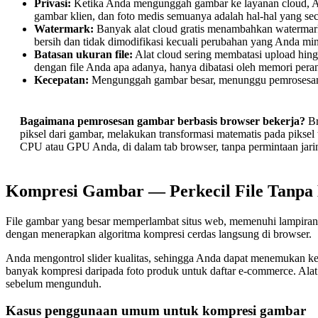
Privasi:
Ketika Anda mengunggah gambar ke layanan cloud, And
gambar klien, dan foto medis semuanya adalah hal-hal yang secara
Watermark:
Banyak alat cloud gratis menambahkan watermark
bersih dan tidak dimodifikasi kecuali perubahan yang Anda min
Batasan ukuran file:
Alat cloud sering membatasi upload hin
dengan file Anda apa adanya, hanya dibatasi oleh memori pera
Kecepatan:
Mengunggah gambar besar, menunggu pemrosesan s
Bagaimana pemrosesan gambar berbasis browser bekerja?
Br
piksel dari gambar, melakukan transformasi matematis pada piksel
CPU atau GPU Anda, di dalam tab browser, tanpa permintaan jari
Kompresi Gambar — Perkecil File Tanpa
File gambar yang besar memperlambat situs web, memenuhi lampiran
dengan menerapkan algoritma kompresi cerdas langsung di browser.
Anda mengontrol slider kualitas, sehingga Anda dapat menemukan kes
banyak kompresi daripada foto produk untuk daftar e-commerce. Ala
sebelum mengunduh.
Kasus penggunaan umum untuk kompresi gambar