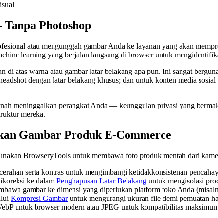
isual
— Tanpa Photoshop
ofesional atau mengunggah gambar Anda ke layanan yang akan mempro
ine learning yang berjalan langsung di browser untuk mengidentifika
n di atas warna atau gambar latar belakang apa pun. Ini sangat bergun
au headshot dengan latar belakang khusus; dan untuk konten media sos
 pernah meninggalkan perangkat Anda — keunggulan privasi yang berma
ruktur mereka.
pkan Gambar Produk E-Commerce
ggunakan BrowseryTools untuk membawa foto produk mentah dari kamera
cerahan serta kontras untuk mengimbangi ketidakkonsistenan pencahay
ikoreksi ke dalam
Penghapusan Latar Belakang
untuk mengisolasi prod
bawa gambar ke dimensi yang diperlukan platform toko Anda (misaln
alui
Kompresi Gambar
untuk mengurangi ukuran file demi pemuatan hala
WebP untuk browser modern atau JPEG untuk kompatibilitas maksimum