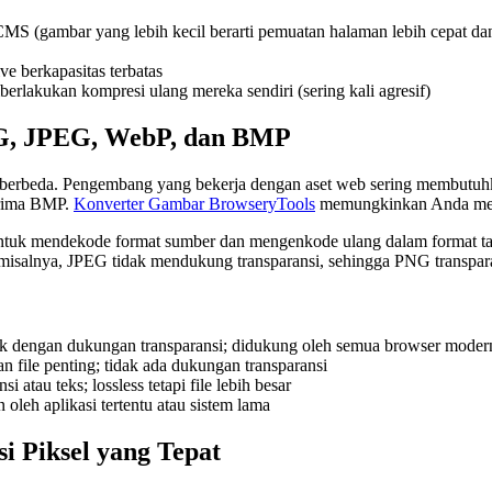
S (gambar yang lebih kecil berarti pemuatan halaman lebih cepat dan
e berkapasitas terbatas
lakukan kompresi ulang mereka sendiri (sering kali agresif)
G, JPEG, WebP, dan BMP
g berbeda. Pengembang yang bekerja dengan aset web sering membutuh
erima BMP.
Konverter Gambar BrowseryTools
memungkinkan Anda meng
uk mendekode format sumber dan mengenkode ulang dalam format target
iri (misalnya, JPEG tidak mendukung transparansi, sehingga PNG transpa
k dengan dukungan transparansi; didukung oleh semua browser moder
 file penting; tidak ada dukungan transparansi
 atau teks; lossless tetapi file lebih besar
oleh aplikasi tertentu atau sistem lama
 Piksel yang Tepat