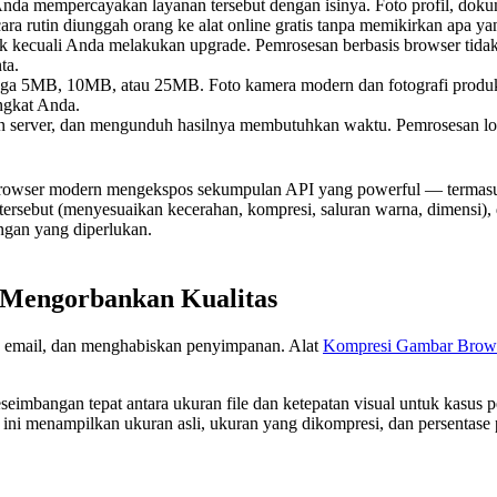
a mempercayakan layanan tersebut dengan isinya. Foto profil, dokum
 rutin diunggah orang ke alat online gratis tanpa memikirkan apa yang t
 kecuali Anda melakukan upgrade. Pemrosesan berbasis browser tidak 
ta.
gga 5MB, 10MB, atau 25MB. Foto kamera modern dan fotografi produk 
ngkat Anda.
erver, dan mengunduh hasilnya membutuhkan waktu. Pemrosesan lokal
owser modern mengekspos sekumpulan API yang powerful — termas
 tersebut (menyesuaikan kecerahan, kompresi, saluran warna, dimensi), 
ngan yang diperlukan.
 Mengorbankan Kualitas
 email, dan menghabiskan penyimpanan. Alat
Kompresi Gambar Brow
eimbangan tepat antara ukuran file dan ketepatan visual untuk kasus 
t ini menampilkan ukuran asli, ukuran yang dikompresi, dan persenta