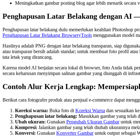
Meningkatkan gambar posting blog agar lebih menarik secara v
Penghapusan Latar Belakang dengan AI 
Penghapusan latar belakang dulu memerlukan keahlian Photoshop pr
Penghapusan Latar Belakang BrowseryTools
menggunakan model mach
Hasilnya adalah PNG dengan latar belakang transparan, siap digunaka
atau transparan bersih adalah standar; untuk membuat foto profil at
tata letak yang dirancang.
Karena model AI berjalan secara lokal di browser, foto Anda tidak
secara keharusan menyimpan salinan gambar yang diunggah di infrast
Contoh Alur Kerja Lengkap: Mempersia
Berikut cara fotografer produk atau penjual e-commerce dapat men
Koreksi warna:
Buka foto di
Koreksi Warna
dan sesuaikan ke
Penghapusan latar belakang:
Masukkan gambar yang telah d
Ubah ukuran:
Gunakan
Pengubah Ukuran Gambar
untuk mem
Kompresi:
Jalankan gambar yang telah diubah ukurannya mel
Konversi:
Gunakan
Konverter Gambar
untuk output sebagai 