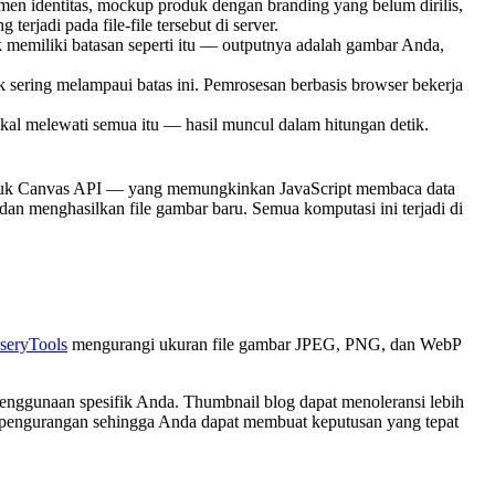
en identitas, mockup produk dengan branding yang belum dirilis,
erjadi pada file-file tersebut di server.
memiliki batasan seperti itu — outputnya adalah gambar Anda,
sering melampaui batas ini. Pemrosesan berbasis browser bekerja
 melewati semua itu — hasil muncul dalam hitungan detik.
uk Canvas API — yang memungkinkan JavaScript membaca data
dan menghasilkan file gambar baru. Semua komputasi ini terjadi di
seryTools
mengurangi ukuran file gambar JPEG, PNG, dan WebP
penggunaan spesifik Anda. Thumbnail blog dapat menoleransi lebih
se pengurangan sehingga Anda dapat membuat keputusan yang tepat