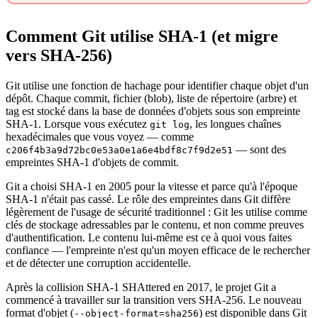
Comment Git utilise SHA-1 (et migre
vers SHA-256)
Git utilise une fonction de hachage pour identifier chaque objet d'un
dépôt. Chaque commit, fichier (blob), liste de répertoire (arbre) et
tag est stocké dans la base de données d'objets sous son empreinte
SHA-1. Lorsque vous exécutez
, les longues chaînes
git log
hexadécimales que vous voyez — comme
— sont des
c206f4b3a9d72bc0e53a0e1a6e4bdf8c7f9d2e51
empreintes SHA-1 d'objets de commit.
Git a choisi SHA-1 en 2005 pour la vitesse et parce qu'à l'époque
SHA-1 n'était pas cassé. Le rôle des empreintes dans Git diffère
légèrement de l'usage de sécurité traditionnel : Git les utilise comme
clés de stockage adressables par le contenu, et non comme preuves
d'authentification. Le contenu lui-même est ce à quoi vous faites
confiance — l'empreinte n'est qu'un moyen efficace de le rechercher
et de détecter une corruption accidentelle.
Après la collision SHA-1 SHAttered en 2017, le projet Git a
commencé à travailler sur la transition vers SHA-256. Le nouveau
format d'objet (
) est disponible dans Git
--object-format=sha256