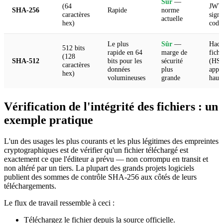
Sûr
—
(64
JWT 
SHA-256
Rapide
norme
caractères
sign
actuelle
hex)
code
Le plus
Sûr
—
Hach
512 bits
rapide en 64
marge de
fich
(128
SHA-512
bits pour les
sécurité
(HS5
caractères
données
plus
appli
hex)
volumineuses
grande
haute
Vérification de l'intégrité des fichiers : un
exemple pratique
L'un des usages les plus courants et les plus légitimes des empreintes
cryptographiques est de vérifier qu'un fichier téléchargé est
exactement ce que l'éditeur a prévu — non corrompu en transit et
non altéré par un tiers. La plupart des grands projets logiciels
publient des sommes de contrôle SHA-256 aux côtés de leurs
téléchargements.
Le flux de travail ressemble à ceci :
Téléchargez le fichier depuis la source officielle.