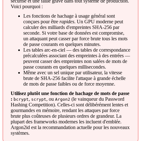
sécurisé et une faille grave dans tout système de production.
Voici pourquoi :
Les fonctions de hachage à usage général sont
conçues pour être
rapides
. Un GPU moderne peut
calculer des milliards d'empreintes SHA-256 par
seconde. Si votre base de données est compromise,
un attaquant peut casser par force brute tous les mots
de passe courants en quelques minutes.
Les tables arc-en-ciel — des tables de correspondance
précalculées associant des empreintes à des entrées —
peuvent casser des empreintes non salées de mots de
passe courants en quelques millisecondes.
Même avec un sel unique par utilisateur, la vitesse
brute de SHA-256 facilite l'attaque à grande échelle
de mots de passe faibles ou de force moyenne.
Utilisez plutôt une fonction de hachage de mots de passe
:
,
, ou
(le vainqueur du Password
bcrypt
scrypt
Argon2
Hashing Competition). Celles-ci sont délibérément lentes et
gourmandes en mémoire, rendant les attaques par force
brute plus coûteuses de plusieurs ordres de grandeur. La
plupart des frameworks modernes les incluent d'emblée.
Argon2id est la recommandation actuelle pour les nouveaux
systèmes.