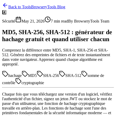
Back to Tools
BrowseryTools Blog
#️⃣
Sécurité
May 21, 2026
7
min read
By
BrowseryTools Team
MD5, SHA-256, SHA-512 : générateur de
hachage gratuit et quand utiliser chacun
Comprenez la différence entre MD5, SHA-1, SHA-256 et SHA-
512. Générez des empreintes de fichiers et de texte instantanément
dans votre navigateur. Apprenez quand chaque algorithme est
approprié.
hachage
MD5
SHA-256
SHA-512
somme de
contrôle
cryptographie
Chaque fois que vous téléchargez une version d'un logiciel, vérifiez
l'authenticité d'un fichier, signez un jeton JWT ou stockez le mot de
passe d'un utilisateur, une fonction de hachage cryptographique
travaille en arrière-plan. Les fonctions de hachage sont l'une des
primitives fondamentales de la sécurité informatique moderne — et