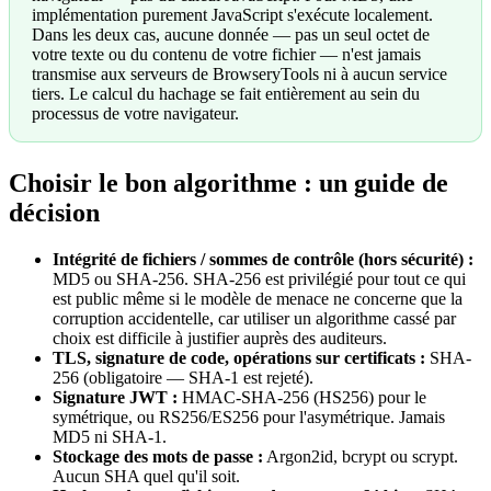
implémentation purement JavaScript s'exécute localement.
Dans les deux cas, aucune donnée — pas un seul octet de
votre texte ou du contenu de votre fichier — n'est jamais
transmise aux serveurs de BrowseryTools ni à aucun service
tiers. Le calcul du hachage se fait entièrement au sein du
processus de votre navigateur.
Choisir le bon algorithme : un guide de
décision
Intégrité de fichiers / sommes de contrôle (hors sécurité) :
MD5 ou SHA-256. SHA-256 est privilégié pour tout ce qui
est public même si le modèle de menace ne concerne que la
corruption accidentelle, car utiliser un algorithme cassé par
choix est difficile à justifier auprès des auditeurs.
TLS, signature de code, opérations sur certificats :
SHA-
256 (obligatoire — SHA-1 est rejeté).
Signature JWT :
HMAC-SHA-256 (HS256) pour le
symétrique, ou RS256/ES256 pour l'asymétrique. Jamais
MD5 ni SHA-1.
Stockage des mots de passe :
Argon2id, bcrypt ou scrypt.
Aucun SHA quel qu'il soit.