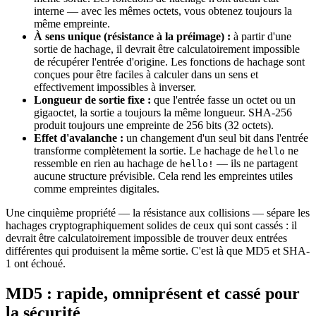
interne — avec les mêmes octets, vous obtenez toujours la
même empreinte.
À sens unique (résistance à la préimage) :
à partir d'une
sortie de hachage, il devrait être calculatoirement impossible
de récupérer l'entrée d'origine. Les fonctions de hachage sont
conçues pour être faciles à calculer dans un sens et
effectivement impossibles à inverser.
Longueur de sortie fixe :
que l'entrée fasse un octet ou un
gigaoctet, la sortie a toujours la même longueur. SHA-256
produit toujours une empreinte de 256 bits (32 octets).
Effet d'avalanche :
un changement d'un seul bit dans l'entrée
transforme complètement la sortie. Le hachage de
ne
hello
ressemble en rien au hachage de
— ils ne partagent
hello!
aucune structure prévisible. Cela rend les empreintes utiles
comme empreintes digitales.
Une cinquième propriété — la résistance aux collisions — sépare les
hachages cryptographiquement solides de ceux qui sont cassés : il
devrait être calculatoirement impossible de trouver deux entrées
différentes qui produisent la même sortie. C'est là que MD5 et SHA-
1 ont échoué.
MD5 : rapide, omniprésent et cassé pour
la sécurité