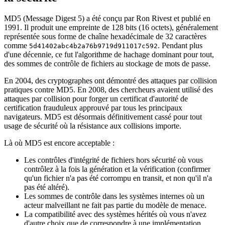
MD5 (Message Digest 5) a été conçu par Ron Rivest et publié en
1991. Il produit une empreinte de 128 bits (16 octets), généralement
représentée sous forme de chaîne hexadécimale de 32 caractères
comme
. Pendant plus
5d41402abc4b2a76b9719d911017c592
d'une décennie, ce fut l'algorithme de hachage dominant pour tout,
des sommes de contrôle de fichiers au stockage de mots de passe.
En 2004, des cryptographes ont démontré des attaques par collision
pratiques contre MD5. En 2008, des chercheurs avaient utilisé des
attaques par collision pour forger un certificat d'autorité de
certification frauduleux approuvé par tous les principaux
navigateurs. MD5 est désormais définitivement cassé pour tout
usage de sécurité où la résistance aux collisions importe.
Là où MD5 est encore acceptable :
Les contrôles d'intégrité de fichiers hors sécurité où vous
contrôlez à la fois la génération et la vérification (confirmer
qu'un fichier n'a pas été corrompu en transit, et non qu'il n'a
pas été altéré).
Les sommes de contrôle dans les systèmes internes où un
acteur malveillant ne fait pas partie du modèle de menace.
La compatibilité avec des systèmes hérités où vous n'avez
d'autre choix que de correspondre à une implémentation