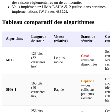
des raisons réglementaires ou de conformité.
Vous implémentez HMAC-SHA-512 (utilisé dans certaines
implémentations JWT avec
).
HS512
Tableau comparatif des algorithmes
Longueur
Vitesse
Statut de
Cas 
Algorithme
de sortie
(relative)
sécurité
cour
Som
128 bits
Cassé
—
cont
(32
Le plus
MD5
collisions
sécur
caractères
rapide
démontrées
cach
hex)
hérit
Git h
Déprécié
160 bits
anci
— des
(40
(dépr
SHA-1
Rapide
collisions
caractères
certa
pratiques
hex)
authe
existent
hérit
256 bits
Cert