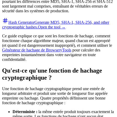
pourtant les différences entre MD5, SHA-1, SHA-256 et SHA-512
sont largement mal comprises, entraînant de véritables erreurs de
sécurité dans les systèmes de production.
Hash Generator
Generate MD5, SHA-1, SHA-256, and other
cryptographic hashes.
Open the tool →
Ce guide explique ce que sont les fonctions de hachage, comment
fonctionne chaque algorithme majeur, quand chacun est approprié
(et quand il est dangereusement inapproprié), et comment utiliser le
Générateur de hachage de BrowseryTools
pour calculer des
empreintes instantanément dans votre navigateur en toute
confidentialité.
Qu'est-ce qu'une fonction de hachage
cryptographique ?
Une fonction de hachage cryptographique prend une entrée de
longueur arbitraire et produit une sortie de longueur fixe appelée
empreinte ou hachage. Quatre propriétés définissent une bonne
fonction de hachage cryptographique :
Déterministe :
la même entrée produit toujours exactement la
même sortie. Les fonctions de hachage n'ont aucun état