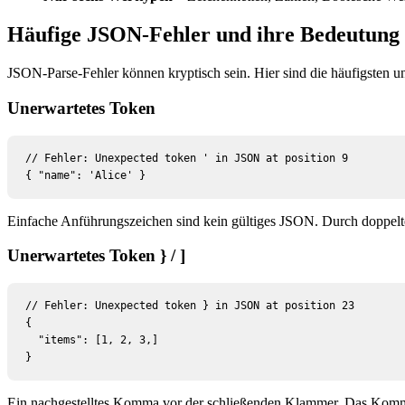
Häufige JSON-Fehler und ihre Bedeutung
JSON-Parse-Fehler können kryptisch sein. Hier sind die häufigsten u
Unerwartetes Token
// Fehler: Unexpected token ' in JSON at position 9

{ "name": 'Alice' }
Einfache Anführungszeichen sind kein gültiges JSON. Durch doppelte
Unerwartetes Token } / ]
// Fehler: Unexpected token } in JSON at position 23

{

  "items": [1, 2, 3,]

}
Ein nachgestelltes Komma vor der schließenden Klammer. Das Komma 