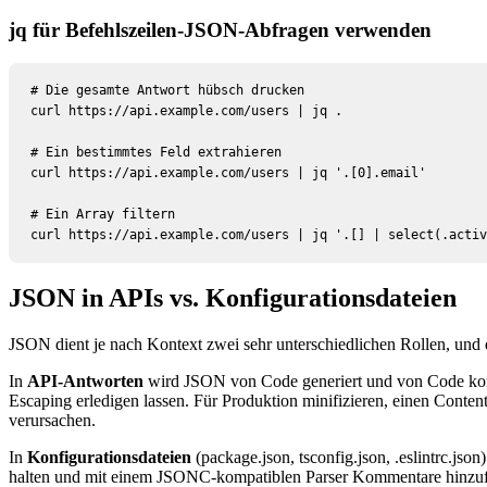
jq für Befehlszeilen-JSON-Abfragen verwenden
# Die gesamte Antwort hübsch drucken

curl https://api.example.com/users | jq .

# Ein bestimmtes Feld extrahieren

curl https://api.example.com/users | jq '.[0].email'

# Ein Array filtern

curl https://api.example.com/users | jq '.[] | select(.activ
JSON in APIs vs. Konfigurationsdateien
JSON dient je nach Kontext zwei sehr unterschiedlichen Rollen, und d
In
API-Antworten
wird JSON von Code generiert und von Code konsu
Escaping erledigen lassen. Für Produktion minifizieren, einen Cont
verursachen.
In
Konfigurationsdateien
(package.json, tsconfig.json, .eslintrc.j
halten und mit einem JSONC-kompatiblen Parser Kommentare hinzufügen