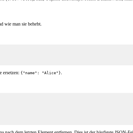
nd wie man sie behebt.
 ersetzen:
.
{
"name": "Alice"
}
nach dem letzten Element entfernen. Dies ist der häufigste JSON-Fehl