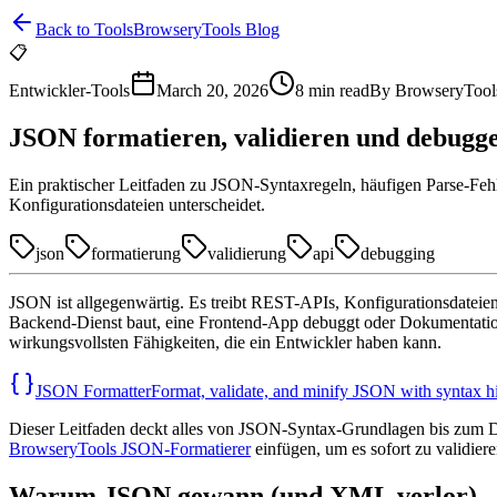
Back to Tools
BrowseryTools Blog
📋
Entwickler-Tools
March 20, 2026
8
min read
By
BrowseryTool
JSON formatieren, validieren und debuggen
Ein praktischer Leitfaden zu JSON-Syntaxregeln, häufigen Parse-Fe
Konfigurationsdateien unterscheidet.
json
formatierung
validierung
api
debugging
JSON ist allgegenwärtig. Es treibt REST-APIs, Konfigurationsdat
Backend-Dienst baut, eine Frontend-App debuggt oder Dokumentation l
wirkungsvollsten Fähigkeiten, die ein Entwickler haben kann.
JSON Formatter
Format, validate, and minify JSON with syntax hi
Dieser Leitfaden deckt alles von JSON-Syntax-Grundlagen bis zum De
BrowseryTools JSON-Formatierer
einfügen, um es sofort zu validier
Warum JSON gewann (und XML verlor)