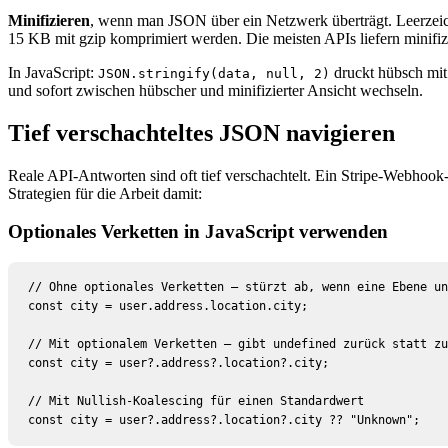
Minifizieren
, wenn man JSON über ein Netzwerk überträgt. Leerzei
15 KB mit gzip komprimiert werden. Die meisten APIs liefern minifi
In JavaScript:
druckt hübsch mit
JSON.stringify(data, null, 2)
und sofort zwischen hübscher und minifizierter Ansicht wechseln.
Tief verschachteltes JSON navigieren
Reale API-Antworten sind oft tief verschachtelt. Ein Stripe-Webhoo
Strategien für die Arbeit damit:
Optionales Verketten in JavaScript verwenden
// Ohne optionales Verketten — stürzt ab, wenn eine Ebene un
const city = user.address.location.city;

// Mit optionalem Verketten — gibt undefined zurück statt zu
const city = user?.address?.location?.city;

// Mit Nullish-Koalescing für einen Standardwert

const city = user?.address?.location?.city ?? "Unknown";