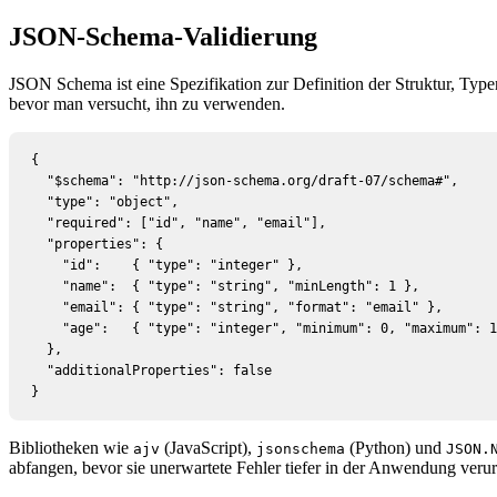
JSON-Schema-Validierung
JSON Schema ist eine Spezifikation zur Definition der Struktur, Ty
bevor man versucht, ihn zu verwenden.
{

  "$schema": "http://json-schema.org/draft-07/schema#",

  "type": "object",

  "required": ["id", "name", "email"],

  "properties": {

    "id":    { "type": "integer" },

    "name":  { "type": "string", "minLength": 1 },

    "email": { "type": "string", "format": "email" },

    "age":   { "type": "integer", "minimum": 0, "maximum": 1
  },

  "additionalProperties": false

}
Bibliotheken wie
(JavaScript),
(Python) und
ajv
jsonschema
JSON.
abfangen, bevor sie unerwartete Fehler tiefer in der Anwendung veru