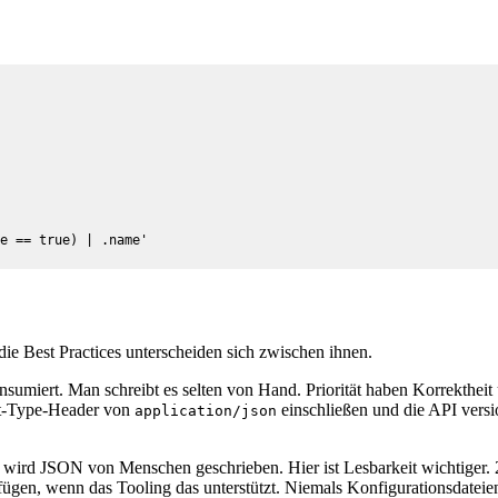
e == true) | .name'
ie Best Practices unterscheiden sich zwischen ihnen.
miert. Man schreibt es selten von Hand. Priorität haben Korrektheit 
ent-Type-Header von
einschließen und die API vers
application/json
son) wird JSON von Menschen geschrieben. Hier ist Lesbarkeit wichtige
, wenn das Tooling das unterstützt. Niemals Konfigurationsdateien mi