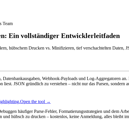
s Team
: Ein vollständiger Entwicklerleitfaden
hlern, hübschem Drucken vs. Minifizieren, tief verschachtelten Date
eien, Datenbankausgaben, Webhook-Payloads und Log-Aggregatoren an.
iest. JSON gründlich zu verstehen – nicht nur das Parsen, sondern auc
ghlighting.
Open the tool →
buggen häufiger Parse-Fehler, Formatierungsstrategien und dem Arbeit
en und hübsch zu drucken – kostenlos, keine Anmeldung, alles bleibt i