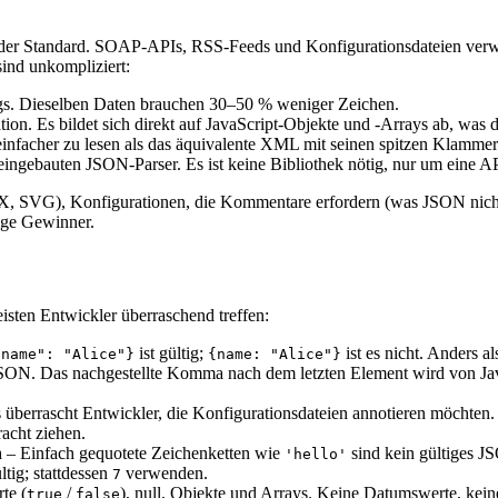
 Standard. SOAP-APIs, RSS-Feeds und Konfigurationsdateien verwen
ind unkompliziert:
gs. Dieselben Daten brauchen 30–50 % weniger Zeichen.
ion. Es bildet sich direkt auf JavaScript-Objekte und -Arrays ab, was d
 einfacher zu lesen als das äquivalente XML mit seinen spitzen Klamm
eingebauten JSON-Parser. Es ist keine Bibliothek nötig, nur um eine AP
VG), Konfigurationen, die Kommentare erfordern (was JSON nicht unt
ige Gewinner.
isten Entwickler überraschend treffen:
ist gültig;
ist es nicht. Anders a
"name": "Alice"
}
{
name: "Alice"
}
JSON. Das nachgestellte Komma nach dem letzten Element wird von JavaS
berrascht Entwickler, die Konfigurationsdateien annotieren möchten.
cht ziehen.
n
– Einfach gequotete Zeichenketten wie
sind kein gültiges J
'hello'
ltig; stattdessen
verwenden.
7
te (
/
), null, Objekte und Arrays. Keine Datumswerte, kein
true
false