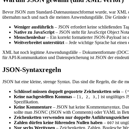
Bevor JSON zum Standard-Datenaustauschformat wurde, war XML der
übernahm nach und nach die meisten Anwendungsfälle. Die Gründe s
Weniger ausführlich
– JSON erfordert keine schließenden Ta
Native zu JavaScript
– JSON steht für JavaScript Object Notat
Menschenlesbar
– Ein korrekt formatierter JSON-Payload ist
Weitverbreitet unterstützt
– Jede wichtige Sprache hat einen 
XML hat noch legitime Anwendungsfälle – Dokumentformate (DOCX, S
für API-Kommunikation und Datenspeicherung ist JSON der eindeut
JSON-Syntaxregeln
JSON hat eine kleine, strenge Syntax. Das sind die Regeln, die die me
Schlüssel müssen doppelt gequotete Zeichenketten sein
–
{
Keine nachgestellten Kommas
–
ist ungültiges 
[1, 2, 3,]
Spezifikation.
Keine Kommentare
– JSON hat keine Kommentarsyntax. Das ü
sollte man JSONC (JSON with Comments) oder YAML in Betra
Zeichenketten verwenden nur doppelte Anführungszeiche
Zahlen dürfen keine führenden Nullen haben
–
ist ungü
007
Nur sechs Werttypen
– Zeichenketten, Zahlen, Boolesche Wer