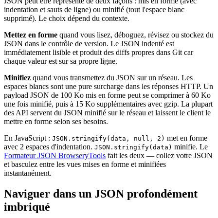
JSON peut être représenté de deux façons : mis en forme (avec
indentation et sauts de ligne) ou minifié (tout l'espace blanc
supprimé). Le choix dépend du contexte.
Mettez en forme
quand vous lisez, déboguez, révisez ou stockez du
JSON dans le contrôle de version. Le JSON indenté est
immédiatement lisible et produit des diffs propres dans Git car
chaque valeur est sur sa propre ligne.
Minifiez
quand vous transmettez du JSON sur un réseau. Les
espaces blancs sont une pure surcharge dans les réponses HTTP. Un
payload JSON de 100 Ko mis en forme peut se comprimer à 60 Ko
une fois minifié, puis à 15 Ko supplémentaires avec gzip. La plupart
des API servent du JSON minifié sur le réseau et laissent le client le
mettre en forme selon ses besoins.
En JavaScript :
met en forme
JSON.stringify(data, null, 2)
avec 2 espaces d'indentation.
minifie. Le
JSON.stringify(data)
Formateur JSON BrowseryTools
fait les deux — collez votre JSON
et basculez entre les vues mises en forme et minifiées
instantanément.
Naviguer dans un JSON profondément
imbriqué