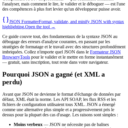
l'analyser, mais comment le lire, le valider et le déboguer — est l'une
des compétences à plus fort levier qu'un développeur puisse avoir.
JSON Formatter
Format, validate, and minify JSON with syntax
highlighting.
Open the tool →
Ce guide couvre tout, des fondamentaux de la syntaxe JSON au
débogage des erreurs d'analyse courantes, en passant par les
stratégies de formatage et le travail avec des structures profondément
imbriquées. Collez n'importe quel JSON dans le
Formateur JSON
BrowseryTools
pour le valider et le mettre en forme instantanément
— gratuit, sans inscription, tout reste dans votre navigateur.
Pourquoi JSON a gagné (et XML a
perdu)
Avant que JSON ne devienne le format d'échange de données par
défaut, XML était la norme. Les API SOAP, les flux RSS et les
fichiers de configuration utilisaient tous XML. JSON a émergé
comme une alternative plus simple et a progressivement pris le
dessus pour la plupart des cas d'usage. Les raisons sont simples :
Moins verbeux
— JSON ne nécessite pas de balises