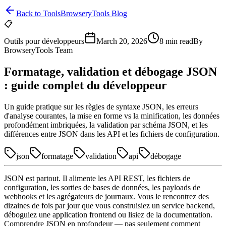
Back to Tools
BrowseryTools Blog
📋
Outils pour développeurs
March 20, 2026
8
min read
By
BrowseryTools Team
Formatage, validation et débogage JSON
: guide complet du développeur
Un guide pratique sur les règles de syntaxe JSON, les erreurs
d'analyse courantes, la mise en forme vs la minification, les données
profondément imbriquées, la validation par schéma JSON, et les
différences entre JSON dans les API et les fichiers de configuration.
json
formatage
validation
api
débogage
JSON est partout. Il alimente les API REST, les fichiers de
configuration, les sorties de bases de données, les payloads de
webhooks et les agrégateurs de journaux. Vous le rencontrez des
dizaines de fois par jour que vous construisiez un service backend,
déboguiez une application frontend ou lisiez de la documentation.
Comprendre JSON en profondeur — pas seulement comment