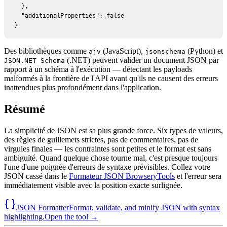
  },

  "additionalProperties": false

}
Des bibliothèques comme
(JavaScript),
(Python) et
ajv
jsonschema
(.NET) peuvent valider un document JSON par
JSON.NET Schema
rapport à un schéma à l'exécution — détectant les payloads
malformés à la frontière de l'API avant qu'ils ne causent des erreurs
inattendues plus profondément dans l'application.
Résumé
La simplicité de JSON est sa plus grande force. Six types de valeurs,
des règles de guillemets strictes, pas de commentaires, pas de
virgules finales — les contraintes sont petites et le format est sans
ambiguïté. Quand quelque chose tourne mal, c'est presque toujours
l'une d'une poignée d'erreurs de syntaxe prévisibles. Collez votre
JSON cassé dans le
Formateur JSON BrowseryTools
et l'erreur sera
immédiatement visible avec la position exacte surlignée.
JSON Formatter
Format, validate, and minify JSON with syntax
highlighting.
Open the tool →