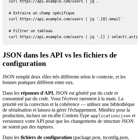
curl https://api.example.com/users | jq .

# Extraire un champ spécifique

curl https://api.example.com/users | jq '.[0].email'

# Filtrer un tableau

curl https://api.example.com/users | jq '.[] | select(.activ
JSON dans les API vs les fichiers de
configuration
JSON remplit deux rôles très différents selon le contexte, et les
bonnes pratiques diffèrent entre eux.
Dans les
réponses d'API
, JSON est généré par du code et
consommé par du code. Vous l'écrivez rarement à la main. La
priorité est la correction et la cohérence — utilisez une bibliothèque
de sérialisation et laissez-la gérer l'échappement. Minifiez pour la
production, incluez un en-tête Content-Type
et
application/json
versionnez votre API pour que les changements de structure JSON
ne soient pas des ruptures.
Dans les
fichiers de configuration
(package.json, tsconfig.json,