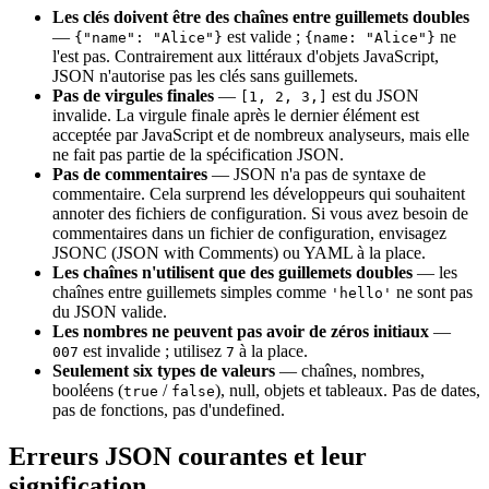
Les clés doivent être des chaînes entre guillemets doubles
—
est valide ;
ne
{
"name": "Alice"
}
{
name: "Alice"
}
l'est pas. Contrairement aux littéraux d'objets JavaScript,
JSON n'autorise pas les clés sans guillemets.
Pas de virgules finales
—
est du JSON
[1, 2, 3,]
invalide. La virgule finale après le dernier élément est
acceptée par JavaScript et de nombreux analyseurs, mais elle
ne fait pas partie de la spécification JSON.
Pas de commentaires
— JSON n'a pas de syntaxe de
commentaire. Cela surprend les développeurs qui souhaitent
annoter des fichiers de configuration. Si vous avez besoin de
commentaires dans un fichier de configuration, envisagez
JSONC (JSON with Comments) ou YAML à la place.
Les chaînes n'utilisent que des guillemets doubles
— les
chaînes entre guillemets simples comme
ne sont pas
'hello'
du JSON valide.
Les nombres ne peuvent pas avoir de zéros initiaux
—
est invalide ; utilisez
à la place.
007
7
Seulement six types de valeurs
— chaînes, nombres,
booléens (
/
), null, objets et tableaux. Pas de dates,
true
false
pas de fonctions, pas d'undefined.
Erreurs JSON courantes et leur
signification