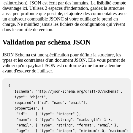
.eslintrc.json), JSON est écrit par des humains. La lisibilité compte
davantage ici. Utilisez 2 espaces d'indentation, gardez la structure
aussi peu profonde que possible, et ajoutez des commentaires avec
un analyseur compatible JSONC si votre outillage le prend en
charge. Ne minifiez jamais les fichiers de configuration qui vivent
dans le contrôle de version.
Validation par schéma JSON
JSON Schema est une spécification pour définir la structure, les
types et les contraintes d'un document JSON. Elle vous permet de
valider qu'un payload JSON est conforme à une forme attendue
avant d'essayer de l'utiliser.
{

  "$schema": "http://json-schema.org/draft-07/schema#",

  "type": "object",

  "required": ["id", "name", "email"],

  "properties": {

    "id":    { "type": "integer" },

    "name":  { "type": "string", "minLength": 1 },

    "email": { "type": "string", "format": "email" },

    "age":   { "type": "integer", "minimum": 0, "maximum": 1