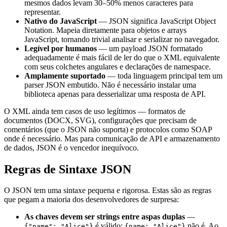
mesmos dados levam 30–50% menos caracteres para
representar.
Nativo do JavaScript
— JSON significa JavaScript Object
Notation. Mapeia diretamente para objetos e arrays
JavaScript, tornando trivial analisar e serializar no navegador.
Legível por humanos
— um payload JSON formatado
adequadamente é mais fácil de ler do que o XML equivalente
com seus colchetes angulares e declarações de namespace.
Amplamente suportado
— toda linguagem principal tem um
parser JSON embutido. Não é necessário instalar uma
biblioteca apenas para desserializar uma resposta de API.
O XML ainda tem casos de uso legítimos — formatos de
documentos (DOCX, SVG), configurações que precisam de
comentários (que o JSON não suporta) e protocolos como SOAP
onde é necessário. Mas para comunicação de API e armazenamento
de dados, JSON é o vencedor inequívoco.
Regras de Sintaxe JSON
O JSON tem uma sintaxe pequena e rigorosa. Estas são as regras
que pegam a maioria dos desenvolvedores de surpresa:
As chaves devem ser strings entre aspas duplas
—
é válido;
não é. Ao
{
"name": "Alice"
}
{
name: "Alice"
}