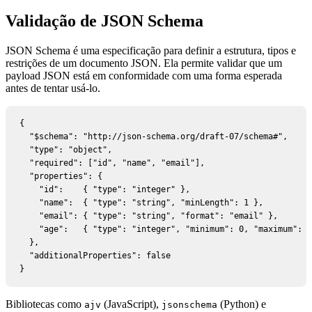
Validação de JSON Schema
JSON Schema é uma especificação para definir a estrutura, tipos e
restrições de um documento JSON. Ela permite validar que um
payload JSON está em conformidade com uma forma esperada
antes de tentar usá-lo.
{

  "$schema": "http://json-schema.org/draft-07/schema#",

  "type": "object",

  "required": ["id", "name", "email"],

  "properties": {

    "id":    { "type": "integer" },

    "name":  { "type": "string", "minLength": 1 },

    "email": { "type": "string", "format": "email" },

    "age":   { "type": "integer", "minimum": 0, "maximum": 1
  },

  "additionalProperties": false

}
Bibliotecas como
(JavaScript),
(Python) e
ajv
jsonschema