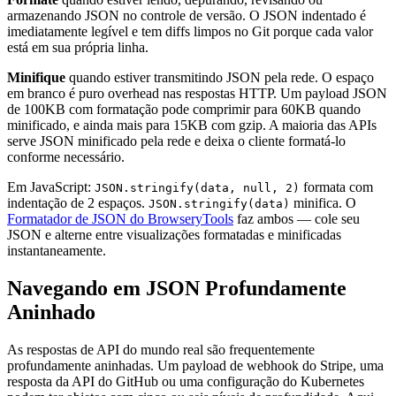
armazenando JSON no controle de versão. O JSON indentado é
imediatamente legível e tem diffs limpos no Git porque cada valor
está em sua própria linha.
Minifique
quando estiver transmitindo JSON pela rede. O espaço
em branco é puro overhead nas respostas HTTP. Um payload JSON
de 100KB com formatação pode comprimir para 60KB quando
minificado, e ainda mais para 15KB com gzip. A maioria das APIs
serve JSON minificado pela rede e deixa o cliente formatá-lo
conforme necessário.
Em JavaScript:
formata com
JSON.stringify(data, null, 2)
indentação de 2 espaços.
minifica. O
JSON.stringify(data)
Formatador de JSON do BrowseryTools
faz ambos — cole seu
JSON e alterne entre visualizações formatadas e minificadas
instantaneamente.
Navegando em JSON Profundamente
Aninhado
As respostas de API do mundo real são frequentemente
profundamente aninhadas. Um payload de webhook do Stripe, uma
resposta da API do GitHub ou uma configuração do Kubernetes