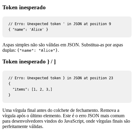
Token inesperado
// Erro: Unexpected token ' in JSON at position 9

{ "name": 'Alice' }
Aspas simples não são válidas em JSON. Substitua-as por aspas
duplas:
.
{
"name": "Alice"
}
Token inesperado } / ]
// Erro: Unexpected token } in JSON at position 23

{

  "items": [1, 2, 3,]

}
Uma vírgula final antes do colchete de fechamento. Remova a
vírgula após o último elemento. Este é o erro JSON mais comum
para desenvolvedores vindos do JavaScript, onde vírgulas finais são
perfeitamente válidas.