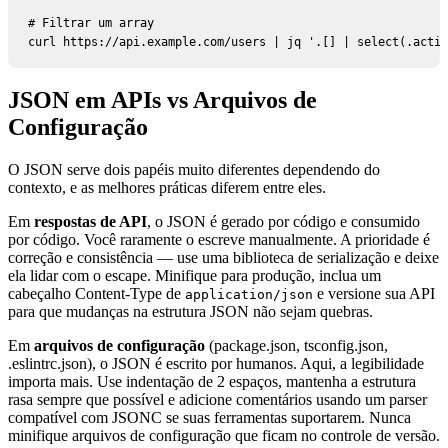
# Filtrar um array

curl https://api.example.com/users | jq '.[] | select(.activ
JSON em APIs vs Arquivos de
Configuração
O JSON serve dois papéis muito diferentes dependendo do
contexto, e as melhores práticas diferem entre eles.
Em
respostas de API
, o JSON é gerado por código e consumido
por código. Você raramente o escreve manualmente. A prioridade é
correção e consistência — use uma biblioteca de serialização e deixe
ela lidar com o escape. Minifique para produção, inclua um
cabeçalho Content-Type de
e versione sua API
application/json
para que mudanças na estrutura JSON não sejam quebras.
Em
arquivos de configuração
(package.json, tsconfig.json,
.eslintrc.json), o JSON é escrito por humanos. Aqui, a legibilidade
importa mais. Use indentação de 2 espaços, mantenha a estrutura
rasa sempre que possível e adicione comentários usando um parser
compatível com JSONC se suas ferramentas suportarem. Nunca
minifique arquivos de configuração que ficam no controle de versão.