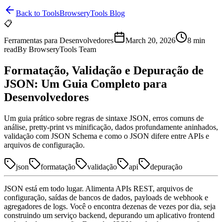
Back to Tools
BrowseryTools Blog
📋
Ferramentas para Desenvolvedores
March 20, 2026
8
min
read
By
BrowseryTools Team
Formatação, Validação e Depuração de
JSON: Um Guia Completo para
Desenvolvedores
Um guia prático sobre regras de sintaxe JSON, erros comuns de
análise, pretty-print vs minificação, dados profundamente aninhados,
validação com JSON Schema e como o JSON difere entre APIs e
arquivos de configuração.
json
formatação
validação
api
depuração
JSON está em todo lugar. Alimenta APIs REST, arquivos de
configuração, saídas de bancos de dados, payloads de webhook e
agregadores de logs. Você o encontra dezenas de vezes por dia, seja
construindo um serviço backend, depurando um aplicativo frontend