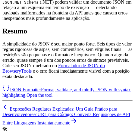
(.NET) podem validar um documento JSON em
JSON.NET Schema
relação a um esquema em tempo de execução — detectando
payloads malformados na fronteira da API antes que causem erros
inesperados mais profundamente na aplicação.
Resumo
A simplicidade do JSON é seu maior ponto forte. Seis tipos de valor,
regras rigorosas de aspas, sem comentários, sem vírgulas finais — as
restrições são pequenas e o formato é inequívoco. Quando algo dá
errado, quase sempre é um dos poucos erros de sintaxe previsíveis.
Cole seu JSON quebrado no
Formatador de JSON do
BrowseryTools
e o erro ficará imediatamente visível com a posição
exata destacada.
JSON Formatter
Format, validate, and minify JSON with syntax
highlighting.
Open the tool →
Expressões Regulares Explicadas: Um Guia Prático para
Desenvolvedores
cURL para Código: Converta Requisições de API
Entre Linguagens Instantaneamente
🛠️