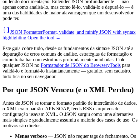
ou lendo documentação. Entender JSON profundamente — não
apenas como analisá-lo, mas como lê-lo, validá-lo e depurá-lo — é
uma das habilidades de maior alavancagem que um desenvolvedor
pode ter.
JSON Formatter
Format, validate, and minify JSON with syntax
highlighting.
Open the tool →
Este guia cobre tudo, desde os fundamentos da sintaxe JSON até a
depuração de erros comuns de análise, estratégias de formatação e
como trabalhar com estruturas profundamente aninhadas. Cole
qualquer JSON no
Formatador de JSON do BrowseryTools
para
validá-lo e formatá-lo instantaneamente — gratuito, sem cadastro,
tudo fica no seu navegador.
Por que JSON Venceu (e o XML Perdeu)
Antes de JSON se tornar o formato padrão de intercâmbio de dados,
o XML era o padrão. APIs SOAP, feeds RSS e arquivos de
configuração usavam XML. O JSON surgiu como uma alternativa
mais simples e gradualmente assumiu a maioria dos casos de uso. Os
motivos são diretos:
Menos verboso
— JSON não requer tags de fechamento. Os