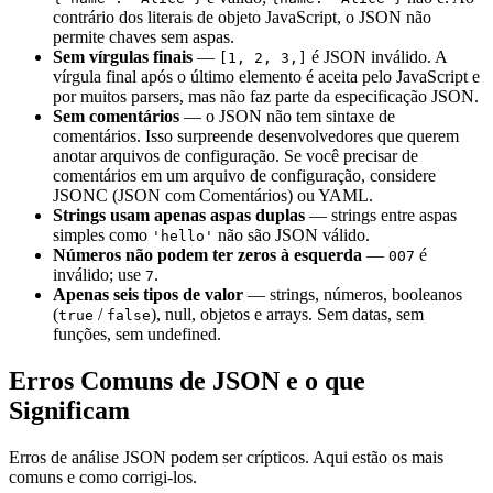
contrário dos literais de objeto JavaScript, o JSON não
permite chaves sem aspas.
Sem vírgulas finais
—
é JSON inválido. A
[1, 2, 3,]
vírgula final após o último elemento é aceita pelo JavaScript e
por muitos parsers, mas não faz parte da especificação JSON.
Sem comentários
— o JSON não tem sintaxe de
comentários. Isso surpreende desenvolvedores que querem
anotar arquivos de configuração. Se você precisar de
comentários em um arquivo de configuração, considere
JSONC (JSON com Comentários) ou YAML.
Strings usam apenas aspas duplas
— strings entre aspas
simples como
não são JSON válido.
'hello'
Números não podem ter zeros à esquerda
—
é
007
inválido; use
.
7
Apenas seis tipos de valor
— strings, números, booleanos
(
/
), null, objetos e arrays. Sem datas, sem
true
false
funções, sem undefined.
Erros Comuns de JSON e o que
Significam
Erros de análise JSON podem ser crípticos. Aqui estão os mais
comuns e como corrigi-los.