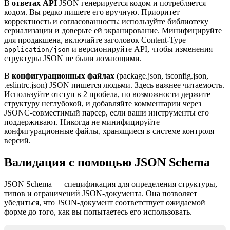
В
ответах API
JSON генерируется кодом и потребляется
кодом. Вы редко пишете его вручную. Приоритет —
корректность и согласованность: используйте библиотеку
сериализации и доверьте ей экранирование. Минифицируйте
для продакшена, включайте заголовок Content-Type
и версионируйте API, чтобы изменения
application/json
структуры JSON не были ломающими.
В
конфигурационных файлах
(package.json, tsconfig.json,
.eslintrc.json) JSON пишется людьми. Здесь важнее читаемость.
Используйте отступ в 2 пробела, по возможности держите
структуру неглубокой, и добавляйте комментарии через
JSONC-совместимый парсер, если ваши инструменты его
поддерживают. Никогда не минифицируйте
конфигурационные файлы, хранящиеся в системе контроля
версий.
Валидация с помощью JSON Schema
JSON Schema — спецификация для определения структуры,
типов и ограничений JSON-документа. Она позволяет
убедиться, что JSON-документ соответствует ожидаемой
форме до того, как вы попытаетесь его использовать.