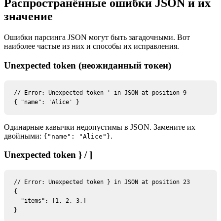
Распространённые ошибки JSON и их
значение
Ошибки парсинга JSON могут быть загадочными. Вот
наиболее частые из них и способы их исправления.
Unexpected token (неожиданный токен)
// Error: Unexpected token ' in JSON at position 9

{ "name": 'Alice' }
Одинарные кавычки недопустимы в JSON. Замените их
двойными:
.
{
"name": "Alice"
}
Unexpected token } / ]
// Error: Unexpected token } in JSON at position 23

{

  "items": [1, 2, 3,]

}