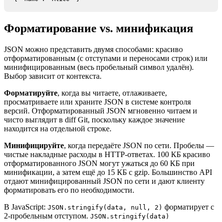
Форматирование vs. минификация
JSON можно представить двумя способами: красиво
отформатированным (с отступами и переносами строк) или
минифицированным (весь пробельный символ удалён).
Выбор зависит от контекста.
Форматируйте
, когда вы читаете, отлаживаете,
просматриваете или храните JSON в системе контроля
версий. Отформатированный JSON мгновенно читаем и
чисто выглядит в diff Git, поскольку каждое значение
находится на отдельной строке.
Минифицируйте
, когда передаёте JSON по сети. Пробелы —
чистые накладные расходы в HTTP-ответах. 100 КБ красиво
отформатированного JSON могут ужаться до 60 КБ при
минификации, а затем ещё до 15 КБ с gzip. Большинство API
отдают минифицированный JSON по сети и дают клиенту
форматировать его по необходимости.
В JavaScript:
форматирует с
JSON.stringify(data, null, 2)
2-пробельным отступом.
JSON.stringify(data)