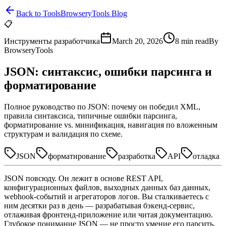
Back to Tools
BrowseryTools Blog
📋
Инструменты разработчика
March 20, 2026
8
min read
By
BrowseryTools
JSON: синтаксис, ошибки парсинга и
форматирование
Полное руководство по JSON: почему он победил XML,
правила синтаксиса, типичные ошибки парсинга,
форматирование vs. минификация, навигация по вложенным
структурам и валидация по схеме.
JSON
форматирование
разработка
API
отладка
JSON повсюду. Он лежит в основе REST API,
конфигурационных файлов, выходных данных баз данных,
webhook-событий и агрегаторов логов. Вы сталкиваетесь с
ним десятки раз в день — разрабатывая бэкенд-сервис,
отлаживая фронтенд-приложение или читая документацию.
Глубокое понимание JSON — не просто умение его парсить,