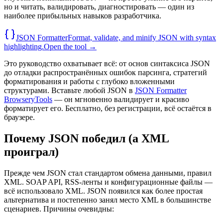
но и читать, валидировать, диагностировать — один из
наиболее прибыльных навыков разработчика.
JSON Formatter
Format, validate, and minify JSON with syntax
highlighting.
Open the tool →
Это руководство охватывает всё: от основ синтаксиса JSON
до отладки распространённых ошибок парсинга, стратегий
форматирования и работы с глубоко вложенными
структурами. Вставьте любой JSON в
JSON Formatter
BrowseryTools
— он мгновенно валидирует и красиво
форматирует его. Бесплатно, без регистрации, всё остаётся в
браузере.
Почему JSON победил (а XML
проиграл)
Прежде чем JSON стал стандартом обмена данными, правил
XML. SOAP API, RSS-ленты и конфигурационные файлы —
всё использовало XML. JSON появился как более простая
альтернатива и постепенно занял место XML в большинстве
сценариев. Причины очевидны: