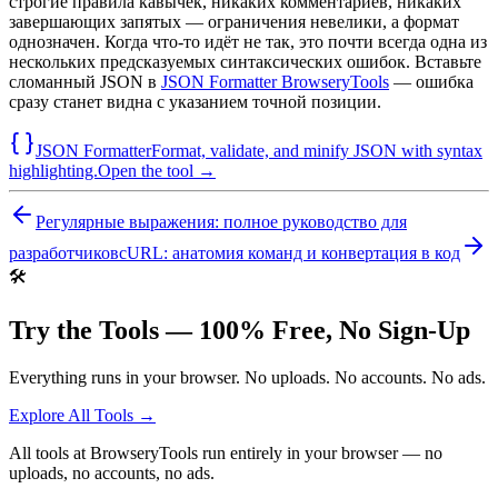
строгие правила кавычек, никаких комментариев, никаких
завершающих запятых — ограничения невелики, а формат
однозначен. Когда что-то идёт не так, это почти всегда одна из
нескольких предсказуемых синтаксических ошибок. Вставьте
сломанный JSON в
JSON Formatter BrowseryTools
— ошибка
сразу станет видна с указанием точной позиции.
JSON Formatter
Format, validate, and minify JSON with syntax
highlighting.
Open the tool →
Регулярные выражения: полное руководство для
разработчиков
cURL: анатомия команд и конвертация в код
🛠️
Try the Tools — 100% Free, No Sign-Up
Everything runs in your browser. No uploads. No accounts. No ads.
Explore All Tools →
All tools at BrowseryTools run entirely in your browser — no
uploads, no accounts, no ads.