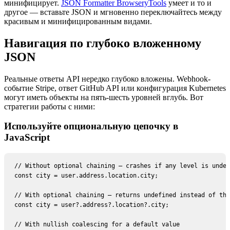
минифицирует.
JSON Formatter BrowseryTools
умеет и то и
другое — вставьте JSON и мгновенно переключайтесь между
красивым и минифицированным видами.
Навигация по глубоко вложенному
JSON
Реальные ответы API нередко глубоко вложены. Webhook-
событие Stripe, ответ GitHub API или конфигурация Kubernetes
могут иметь объекты на пять-шесть уровней вглубь. Вот
стратегии работы с ними:
Используйте опциональную цепочку в
JavaScript
// Without optional chaining — crashes if any level is undef
const city = user.address.location.city;

// With optional chaining — returns undefined instead of thr
const city = user?.address?.location?.city;

// With nullish coalescing for a default value
