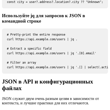
const city = user?.address?.location?.city ?? "Unknown";
Используйте jq для запросов к JSON в
командной строке
# Pretty-print the entire response

curl https://api.example.com/users | jq .

# Extract a specific field

curl https://api.example.com/users | jq '.[0].email'

# Filter an array

curl https://api.example.com/users | jq '.[] | select(.activ
JSON в API и конфигурационных
файлах
JSON служит двум очень разным целям в зависимости от
контекста, и лучшие практики для них отличаются.