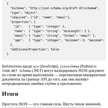
{

  "$schema": "http://json-schema.org/draft-07/schema#",

  "type": "object",

  "required": ["id", "name", "email"],

  "properties": {

    "id":    { "type": "integer" },

    "name":  { "type": "string", "minLength": 1 },

    "email": { "type": "string", "format": "email" },

    "age":   { "type": "integer", "minimum": 0, "maximum": 1
  },

  "additionalProperties": false

}
Библиотеки вроде
(JavaScript),
(Python) и
ajv
jsonschema
(.NET) могут валидировать JSON-документ
JSON.NET Schema
по схеме во время выполнения — перехватывая некорректные
документы на границе API до того, как они вызовут
непредвиденные ошибки глубже в приложении.
Итоги
Простота JSON — его главная сила. Шесть типов значений,