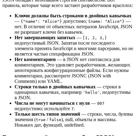
правила, которые чаще всего застают разработчиков врасплох:
Ключи должны быть строками в двойных кавычках
—
допустимо;
—
{
"name": "Alice"
}
{
name: "Alice"
}
нет. В отличие от объектных литералов JavaScript, JSON
не разрешает ключи без кавычек.
Нет завершающих запятых
—
[1, 2, 3,]
недопустимый JSON. Запятая после последнего
элемента принята JavaScript и многими парсерами, но не
является частью спецификации JSON.
Нет комментариев
— в JSON нет синтаксиса для
комментариев. Это удивляет разработчиков, желающих
аннотировать конфигурационные файлы. Если нужны
комментарии, рассмотрите JSONC (JSON with
Comments) или YAML.
Строки только в двойных кавычках
— строки в
одинарных кавычках, например
, недопустимы
'hello'
в JSON.
Числа не могут начинаться с нуля
—
007
недопустимо; используйте
.
7
Только шесть типов значений
— строки, числа, булевы
значения (
/
), null, объекты и массивы.
true
false
Никаких дат, функций, undefined.