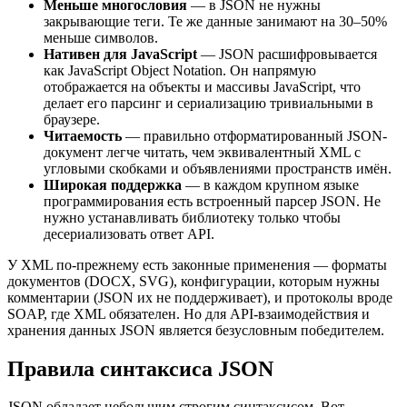
Меньше многословия
— в JSON не нужны
закрывающие теги. Те же данные занимают на 30–50%
меньше символов.
Нативен для JavaScript
— JSON расшифровывается
как JavaScript Object Notation. Он напрямую
отображается на объекты и массивы JavaScript, что
делает его парсинг и сериализацию тривиальными в
браузере.
Читаемость
— правильно отформатированный JSON-
документ легче читать, чем эквивалентный XML с
угловыми скобками и объявлениями пространств имён.
Широкая поддержка
— в каждом крупном языке
программирования есть встроенный парсер JSON. Не
нужно устанавливать библиотеку только чтобы
десериализовать ответ API.
У XML по-прежнему есть законные применения — форматы
документов (DOCX, SVG), конфигурации, которым нужны
комментарии (JSON их не поддерживает), и протоколы вроде
SOAP, где XML обязателен. Но для API-взаимодействия и
хранения данных JSON является безусловным победителем.
Правила синтаксиса JSON
JSON обладает небольшим строгим синтаксисом. Вот