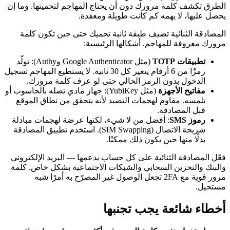
الطرق تكشف كلمة مرورك دون أن يحتاج المهاجم لتخمينها. وما إن
يحصل عليها، لا يهمه كم كانت طويلة ومعقدة.
المصادقة الثنائية تضيف طبقة ثانية تحميك حتى حين تكون كلمة
مرورك معروفة للمهاجم. أشكالها الرئيسية:
تطبيقات TOTP
(مثل Google Authenticator وAuthy): تولّد
رمزًا من 6 أرقام يتغير كل 30 ثانية. لا يستطيع المهاجم تسجيل
الدخول بدون الرمز الحالي حتى لو عرف كلمة مرورك.
مفاتيح الأجهزة
(مثل YubiKey): جهاز مادي تصله بالحاسوب أو
تلمسه. مقاوم لهجمات التصيد لأنه يتحقق من نطاق الموقع
قبل المصادقة.
رموز SMS
: أفضل من لا شيء، لكنها عرضة لهجمات مبادلة
شريحة الاتصال (SIM Swapping). استخدم تطبيق المصادقة
بدلًا منها حين يكون ذلك ممكنًا.
فعّل المصادقة الثنائية على كل حساب يدعمها — البريد الإلكتروني
والبنك والتخزين السحابي والشبكات الاجتماعية بشكل خاص. كلمة
مرور قوية مع 2FA تجعل الوصول غير المصرّح به أمرًا شبه
مستحيل.
أخطاء شائعة يجب تجنبها