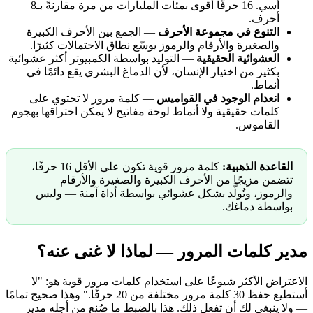
أسي. 16 حرفًا أقوى بمئات المليارات من مرة مقارنةً بـ8
أحرف.
التنوع في مجموعة الأحرف
— الجمع بين الأحرف الكبيرة
والصغيرة والأرقام والرموز يوسّع نطاق الاحتمالات كثيرًا.
العشوائية الحقيقية
— التوليد بواسطة الكمبيوتر أكثر عشوائية
بكثير من اختيار الإنسان، لأن الدماغ البشري يقع دائمًا في
أنماط.
انعدام الوجود في القواميس
— كلمة مرور لا تحتوي على
كلمات حقيقية ولا أنماط لوحة مفاتيح لا يمكن اختراقها بهجوم
القاموس.
القاعدة الذهبية:
كلمة مرور قوية تكون على الأقل 16 حرفًا،
تتضمن مزيجًا من الأحرف الكبيرة والصغيرة والأرقام
والرموز، وتُولَّد بشكل عشوائي بواسطة أداة آمنة — وليس
بواسطة دماغك.
مدير كلمات المرور — لماذا لا غنى عنه؟
الاعتراض الأكثر شيوعًا على استخدام كلمات مرور قوية هو: "لا
أستطيع حفظ 30 كلمة مرور مختلفة من 20 حرفًا." وهذا صحيح تمامًا
— ولا ينبغي لك أن تفعل ذلك. هذا بالضبط ما صُنع من أجله مدير