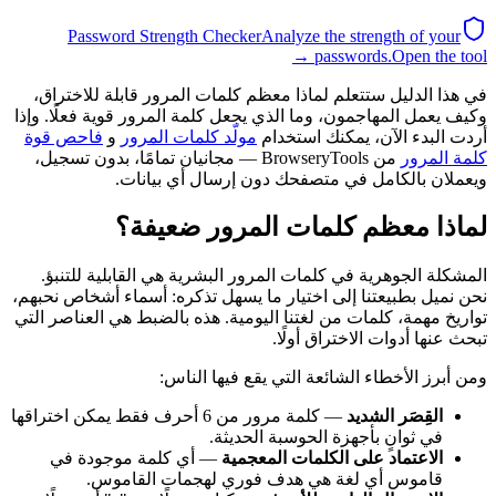
Password Strength Checker
Analyze the strength of your
passwords.
Open the tool →
في هذا الدليل ستتعلم لماذا معظم كلمات المرور قابلة للاختراق،
وكيف يعمل المهاجمون، وما الذي يجعل كلمة المرور قوية فعلًا. وإذا
أردت البدء الآن، يمكنك استخدام
مولّد كلمات المرور
و
فاحص قوة
كلمة المرور
من BrowseryTools — مجانيان تمامًا، بدون تسجيل،
ويعملان بالكامل في متصفحك دون إرسال أي بيانات.
لماذا معظم كلمات المرور ضعيفة؟
المشكلة الجوهرية في كلمات المرور البشرية هي القابلية للتنبؤ.
نحن نميل بطبيعتنا إلى اختيار ما يسهل تذكره: أسماء أشخاص نحبهم،
تواريخ مهمة، كلمات من لغتنا اليومية. هذه بالضبط هي العناصر التي
تبحث عنها أدوات الاختراق أولًا.
ومن أبرز الأخطاء الشائعة التي يقع فيها الناس:
القِصَر الشديد
— كلمة مرور من 6 أحرف فقط يمكن اختراقها
في ثوانٍ بأجهزة الحوسبة الحديثة.
الاعتماد على الكلمات المعجمية
— أي كلمة موجودة في
قاموس أي لغة هي هدف فوري لهجمات القاموس.