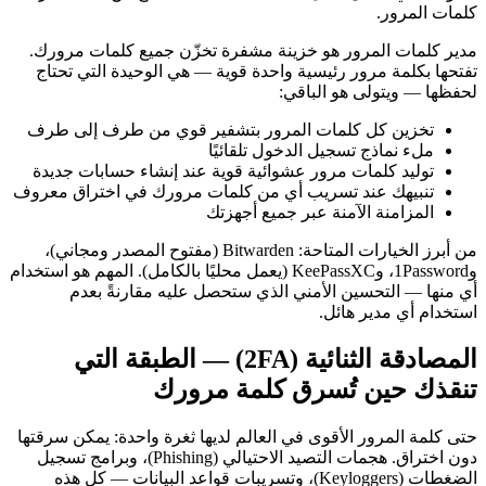
كلمات المرور.
مدير كلمات المرور هو خزينة مشفرة تخزّن جميع كلمات مرورك.
تفتحها بكلمة مرور رئيسية واحدة قوية — هي الوحيدة التي تحتاج
لحفظها — ويتولى هو الباقي:
تخزين كل كلمات المرور بتشفير قوي من طرف إلى طرف
ملء نماذج تسجيل الدخول تلقائيًا
توليد كلمات مرور عشوائية قوية عند إنشاء حسابات جديدة
تنبيهك عند تسريب أي من كلمات مرورك في اختراق معروف
المزامنة الآمنة عبر جميع أجهزتك
من أبرز الخيارات المتاحة: Bitwarden (مفتوح المصدر ومجاني)،
و1Password، وKeePassXC (يعمل محليًا بالكامل). المهم هو استخدام
أي منها — التحسين الأمني الذي ستحصل عليه مقارنةً بعدم
استخدام أي مدير هائل.
المصادقة الثنائية (2FA) — الطبقة التي
تنقذك حين تُسرق كلمة مرورك
حتى كلمة المرور الأقوى في العالم لديها ثغرة واحدة: يمكن سرقتها
دون اختراق. هجمات التصيد الاحتيالي (Phishing)، وبرامج تسجيل
الضغطات (Keyloggers)، وتسريبات قواعد البيانات — كل هذه