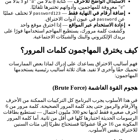
الاستبدال الواضح للأحرف
— كتابة
بدلًا من "a" أو
بدلًا من
3
@
"e" معروفة للمهاجمين، وأدواتهم تختبرها تلقائيًا.
إضافة أرقام في النهاية فقط
—
لا تختلف عمليًا
password123
عن
في عيون أدوات الاختراق.
password
إعادة الاستخدام عبر المواقع
— إذا اخترق موقع واحد
وكُشفت كلمة مرورك، يستطيع المهاجم استخدامها فورًا على
بريدك الإلكتروني والبنك والشبكات الاجتماعية.
كيف يخترق المهاجمون كلمات المرور؟
فهم أساليب الاختراق يساعدك على إدراك لماذا بعض الممارسات
تحميك حقًا وأخرى لا تفيد. هناك ثلاثة أساليب رئيسية يستخدمها
المهاجمون:
هجوم القوة الغاشمة (Brute Force)
في هذا الأسلوب يجرب البرنامج كل التركيبات الممكنة من الأحرف
والأرقام والرموز حتى يجد كلمة المرور الصحيحة. كلمة مرور من 6
أحرف صغيرة فقط لديها نحو 300 مليون احتمال — تستطيع بطاقات
الرسومات الحديثة اختبارها كلها في أقل من ثانية. أما كلمة المرور
المكونة من 16 حرفًا عشوائيًا فستحتاج نظريًا إلى مئات السنين
للاختراق بنفس الأسلوب.