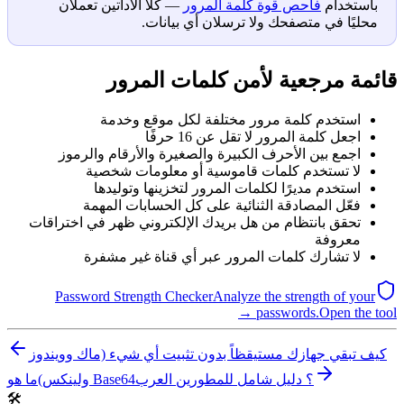
باستخدام
فاحص قوة كلمة المرور
— كلا الأداتين تعملان
محليًا في متصفحك ولا ترسلان أي بيانات.
قائمة مرجعية لأمن كلمات المرور
استخدم كلمة مرور مختلفة لكل موقع وخدمة
اجعل كلمة المرور لا تقل عن 16 حرفًا
اجمع بين الأحرف الكبيرة والصغيرة والأرقام والرموز
لا تستخدم كلمات قاموسية أو معلومات شخصية
استخدم مديرًا لكلمات المرور لتخزينها وتوليدها
فعّل المصادقة الثنائية على كل الحسابات المهمة
تحقق بانتظام من هل بريدك الإلكتروني ظهر في اختراقات
معروفة
لا تشارك كلمات المرور عبر أي قناة غير مشفرة
Password Strength Checker
Analyze the strength of your
passwords.
Open the tool →
كيف تبقي جهازك مستيقظاً بدون تثبيت أي شيء (ماك وويندوز
ما هو Base64؟ دليل شامل للمطورين العرب
ولينكس)
🛠️