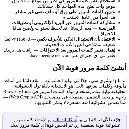
استخدام نفس كلمة المرور في أكثر من موقع
— اختراق
موقع واحد يفتح أمام المهاجم كل حساباتك.
تدوين كلمات المرور على ورق أو ملف نصي غير مشفر
—
هذا أسوأ من إعادة الاستخدام.
مشاركة كلمات المرور عبر البريد الإلكتروني أو تطبيقات
المراسلة
— هذه الرسائل قد تُحفظ لسنوات وتُصبح هدفًا
للاختراق.
الاعتقاد بأن الاستبدال الذكي للأحرف يكفي
—
تُعدّ
P@$$w0rd
ضعيفة تمامًا في أعين الأدوات الحديثة.
إهمال تغيير كلمات المرور بعد الاختراقات
— راقب هل بريدك
ظهر في أي اختراق عبر haveibeenpwned.com.
أنشئ كلمة مرور قوية الآن
الدماغ البشري سيء جدًا في توليد العشوائية — نقع دائمًا في أنماط
مألوفة وكلمات نعرفها. الحل هو الاستعانة بأداة تولّد العشوائية
الحقيقية نيابةً عنك. يستخدم مولّد كلمات المرور في BrowseryTools
واجهة برمجية التشفير المدمجة في متصفحك (Web Crypto API) —
مما يضمن عشوائية آمنة مشفرة لا يمكن التنبؤ بها.
جرّب الآن:
توجّه إلى
مولّد كلمات المرور
لإنشاء كلمة مرور
عشوائية قوية بضغطة زر. ثم افحص قوة أي كلمة مرور لديك