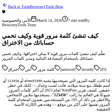
Back to Tools
BrowseryTools Blog
🛡️
By
min read
7
March 14, 2026
الأمن والخصوصية
BrowseryTools Team
كيف تنشئ كلمة مرور قوية وكيف تحمي
حساباتك من الاختراق
تعلّم كيف تنشئ كلمات مرور قوية لا يمكن اختراقها، وكيف تحمي
حساباتك باستخدام المصادقة الثنائية ومدير كلمات المرور.
2FA
security
password
كلمة مرور
أمن
اختراق
إذا كانت كلمة المرور التي تستخدمها تشبه
أو
أو
123456
ahmed1990
اسم طفلك مع سنة ميلاده، فأنت لست وحدك — لكنك في خطر
حقيقي. كشف تقرير NordPass لعام 2023 أن أكثر كلمات المرور
شيوعًا في العالم ما زالت
"123456"
، يستخدمها ملايين الأشخاص.
والأخطر من ذلك أن 65٪ من المستخدمين يعيدون استخدام كلمة
المرور نفسها على أكثر من موقع — وهذه هي الكارثة الأمنية
الحقيقية.