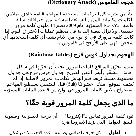
هجوم القاموس (Dictionary Attack)
بدلًا من تجربة كل التركيبات، يستخدم المهاجم قائمة جاهزة بملايين
الكلمات وكلمات المرور الشائعة المسرّبة من اختراقات سابقة.
قائمة RockYou المسرّبة عام 2009 تضم 14 مليون كلمة مرور
حقيقية، ولا تزال نقطة البداية في معظم عمليات الاختراق اليوم. إذا
كانت كلمة مرورك في أي يوم من الأيام تشبه أي كلمة استخدمها أي
شخص، فهي على الأرجح في قاموس ما.
الهجوم بجداول قوس قزح (Rainbow Tables)
عندما تخزّن المواقع كلمات المرور، يجب أن تخزّنها في شكل
"هاش" مشفّر وليس النص الصريح. جداول قوس قزح هي جداول
محسوبة مسبقًا تربط قيم الهاش بكلمات المرور الأصلية. إذا لم
يُضف الموقع "ملحًا" عشوائيًا (Salt) قبل التشفير، يستطيع المهاجم
استخراج ملايين كلمات المرور في ثوانٍ من قاعدة البيانات المسرّبة.
ما الذي يجعل كلمة المرور قوية حقًا؟
قوة كلمة المرور تقاس بـ"الإنتروبيا" — أي درجة العشوائية وصعوبة
التنبؤ. العوامل التي تزيد الإنتروبيا هي:
الطول
— كل حرف إضافي يضاعف عدد الاحتمالات بشكل