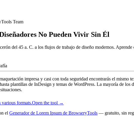
yTools Team
Diseñadores No Pueden Vivir Sin Él
icerón del 45 a. C. a los flujos de trabajo de diseño modernos. Aprend
afía
 maquetación impresa y casi con toda seguridad encontrarás el mismo tex
asta plantillas de InDesign y temas de WordPress. La mayoría de los di
 situaciones.
 various formats.
Open the tool →
on el
Generador de Lorem Ipsum de BrowseryTools
— gratuito, sin reg