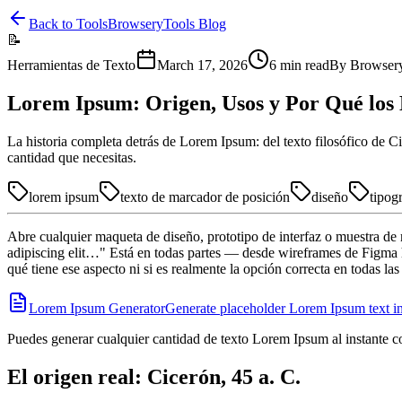
Back to Tools
BrowseryTools Blog
📝
Herramientas de Texto
March 17, 2026
6
min read
By
Browser
Lorem Ipsum: Origen, Usos y Por Qué los 
La historia completa detrás de Lorem Ipsum: del texto filosófico de C
cantidad que necesitas.
lorem ipsum
texto de marcador de posición
diseño
tipogr
Abre cualquier maqueta de diseño, prototipo de interfaz o muestra de
adipiscing elit…" Está en todas partes — desde wireframes de Figma h
qué tiene ese aspecto ni si es realmente la opción correcta en todas las
Lorem Ipsum Generator
Generate placeholder Lorem Ipsum text in
Puedes generar cualquier cantidad de texto Lorem Ipsum al instante c
El origen real: Cicerón, 45 a. C.