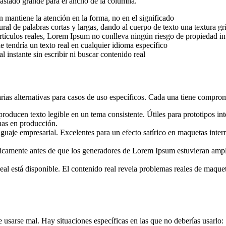
emasiado grande para el ancho de la columna.
 mantiene la atención en la forma, no en el significado
l de palabras cortas y largas, dando al cuerpo de texto una textura gris
rtículos reales, Lorem Ipsum no conlleva ningún riesgo de propiedad int
e tendría un texto real en cualquier idioma específico
 instante sin escribir ni buscar contenido real
ias alternativas para casos de uso específicos. Cada una tiene compro
oducen texto legible en un tema consistente. Útiles para prototipos in
nas en producción.
uaje empresarial. Excelentes para un efecto satírico en maquetas intern
camente antes de que los generadores de Lorem Ipsum estuvieran amplia
eal está disponible. El contenido real revela problemas reales de maq
sarse mal. Hay situaciones específicas en las que no deberías usarlo: