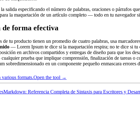
 la salida especificando el número de palabras, oraciones o párrafos qu
os para la maquetación de un artículo completo — todo en tu navegador si
 de forma efectiva
les de tu producto tienen un promedio de cuatro palabras, usa marcadore
enido
— Lorem Ipsum te dice si la maquetación respira; no te dice si tu 
sición en archivos compartidos y entregas de diseño para que los des
cualquier prueba que implique comprensión, finalización de tareas o co
 sobredimensionado en un componente pequeño enmascara errores de
 various formats.
Open the tool →
es
Markdown: Referencia Completa de Sintaxis para Escritores y Desarr