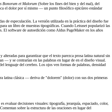
us Bonorum et Malorum
(Sobre los fines del bien y del mal), del
sca el dolor por sí mismo — un punto filosófico epicúreo estándar
s de especulación. La versión utilizada en la práctica del diseño fue
ara un libro de muestras tipográficas. Cuando Letraset popularizó las
icos. El software de autoedición como Aldus PageMaker en los años
lteradas para garantizar que el texto parezca prosa latina natural sin
ían — y se centrarían en las palabras en lugar de en el diseño visual.
 del lenguaje del cerebro. Los ojos ven formas de palabras, densidad
a latina clásica — deriva de "dolorem" (dolor) con sus dos primeras
evaluar decisiones visuales: tipografía, jerarquía, espaciado, color,
s. Comentan sobre la estructura de las oraciones en lugar del