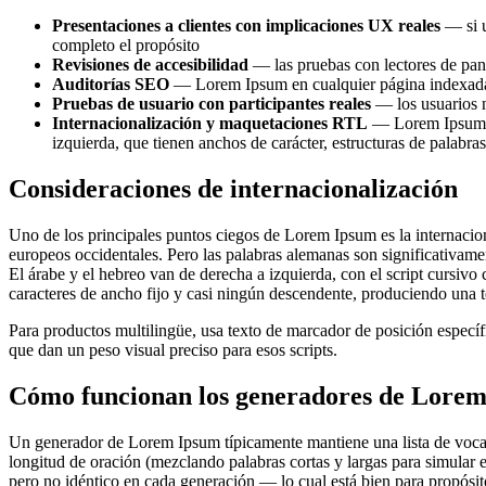
Presentaciones a clientes con implicaciones UX reales
— si u
completo el propósito
Revisiones de accesibilidad
— las pruebas con lectores de panta
Auditorías SEO
— Lorem Ipsum en cualquier página indexada p
Pruebas de usuario con participantes reales
— los usuarios n
Internacionalización y maquetaciones RTL
— Lorem Ipsum en
izquierda, que tienen anchos de carácter, estructuras de palabr
Consideraciones de internacionalización
Uno de los principales puntos ciegos de Lorem Ipsum es la internaciona
europeos occidentales. Pero las palabras alemanas son significativa
El árabe y el hebreo van de derecha a izquierda, con el script cursiv
caracteres de ancho fijo y casi ningún descendente, produciendo una t
Para productos multilingüe, usa texto de marcador de posición específ
que dan un peso visual preciso para esos scripts.
Cómo funcionan los generadores de Lore
Un generador de Lorem Ipsum típicamente mantiene una lista de vocabula
longitud de oración (mezclando palabras cortas y largas para simular e
pero no idéntico en cada generación — lo cual está bien para propósi