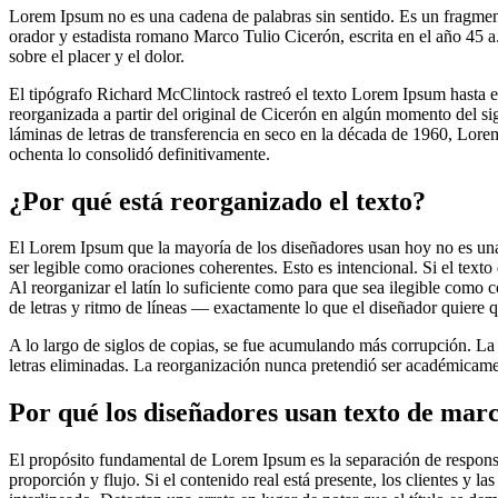
Lorem Ipsum no es una cadena de palabras sin sentido. Es un fragmen
orador y estadista romano Marco Tulio Cicerón, escrita en el año 45 a
sobre el placer y el dolor.
El tipógrafo Richard McClintock rastreó el texto Lorem Ipsum hasta es
reorganizada a partir del original de Cicerón en algún momento del s
láminas de letras de transferencia en seco en la década de 1960, Lore
ochenta lo consolidó definitivamente.
¿Por qué está reorganizado el texto?
El Lorem Ipsum que la mayoría de los diseñadores usan hoy no es una c
ser legible como oraciones coherentes. Esto es intencional. Si el texto
Al reorganizar el latín lo suficiente como para que sea ilegible como 
de letras y ritmo de líneas — exactamente lo que el diseñador quiere q
A lo largo de siglos de copias, se fue acumulando más corrupción. La
letras eliminadas. La reorganización nunca pretendió ser académicamen
Por qué los diseñadores usan texto de mar
El propósito fundamental de Lorem Ipsum es la separación de responsab
proporción y flujo. Si el contenido real está presente, los clientes y l