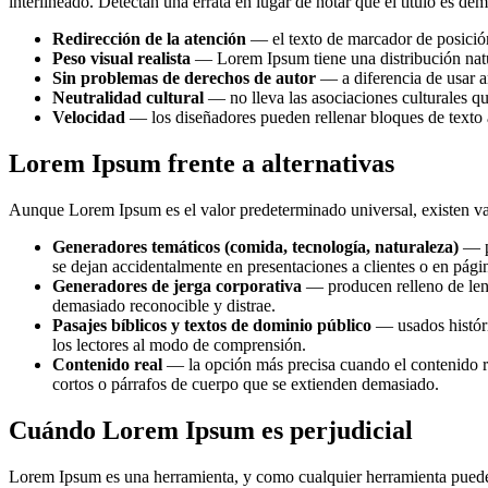
interlineado. Detectan una errata en lugar de notar que el título es d
Redirección de la atención
— el texto de marcador de posición
Peso visual realista
— Lorem Ipsum tiene una distribución natura
Sin problemas de derechos de autor
— a diferencia de usar a
Neutralidad cultural
— no lleva las asociaciones culturales qu
Velocidad
— los diseñadores pueden rellenar bloques de texto al
Lorem Ipsum frente a alternativas
Aunque Lorem Ipsum es el valor predeterminado universal, existen var
Generadores temáticos (comida, tecnología, naturaleza)
— pr
se dejan accidentalmente en presentaciones a clientes o en pági
Generadores de jerga corporativa
— producen relleno de leng
demasiado reconocible y distrae.
Pasajes bíblicos y textos de dominio público
— usados históri
los lectores al modo de comprensión.
Contenido real
— la opción más precisa cuando el contenido r
cortos o párrafos de cuerpo que se extienden demasiado.
Cuándo Lorem Ipsum es perjudicial
Lorem Ipsum es una herramienta, y como cualquier herramienta puede u