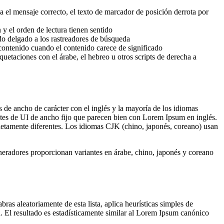
a el mensaje correcto, el texto de marcador de posición derrota por
 y el orden de lectura tienen sentido
o delgado a los rastreadores de búsqueda
contenido cuando el contenido carece de significado
taciones con el árabe, el hebreo u otros scripts de derecha a
s de ancho de carácter con el inglés y la mayoría de los idiomas
tes de UI de ancho fijo que parecen bien con Lorem Ipsum en inglés.
pletamente diferentes. Los idiomas CJK (chino, japonés, coreano) usan
eneradores proporcionan variantes en árabe, chino, japonés y coreano
as aleatoriamente de esta lista, aplica heurísticas simples de
da. El resultado es estadísticamente similar al Lorem Ipsum canónico