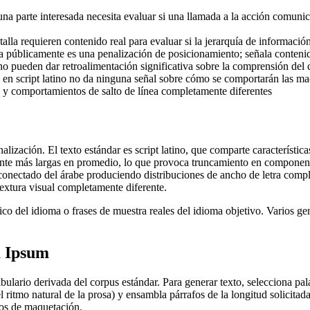
na parte interesada necesita evaluar si una llamada a la acción comunic
lla requieren contenido real para evaluar si la jerarquía de información
úblicamente es una penalización de posicionamiento; señala contenid
o pueden dar retroalimentación significativa sobre la comprensión del 
 script latino no da ninguna señal sobre cómo se comportarán las maque
as y comportamientos de salto de línea completamente diferentes
lización. El texto estándar es script latino, que comparte característica
mente más largas en promedio, lo que provoca truncamiento en componen
o conectado del árabe produciendo distribuciones de ancho de letra com
extura visual completamente diferente.
ico del idioma o frases de muestra reales del idioma objetivo. Varios g
m Ipsum
rio derivada del corpus estándar. Para generar texto, selecciona palabr
l ritmo natural de la prosa) y ensambla párrafos de la longitud solicita
tos de maquetación.