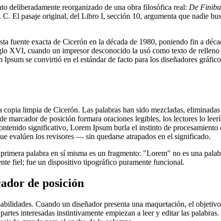
to deliberadamente reorganizado de una obra filosófica real:
De Finib
. C. El pasaje original, del Libro I, sección 10, argumenta que nadie bu
ta fuente exacta de Cicerón en la década de 1980, poniendo fin a década
iglo XVI, cuando un impresor desconocido la usó como texto de relleno p
m Ipsum se convirtió en el estándar de facto para los diseñadores gráf
opia limpia de Cicerón. Las palabras han sido mezcladas, eliminadas y a
 de marcador de posición formara oraciones legibles, los lectores lo leer
contenido significativo, Lorem Ipsum burla el instinto de procesamiento
ue evalúen los revisores — sin quedarse atrapados en el significado.
 primera palabra en sí misma es un fragmento: "Lorem" no es una palabr
te fiel; fue un dispositivo tipográfico puramente funcional.
cador de posición
ilidades. Cuando un diseñador presenta una maquetación, el objetivo es 
as partes interesadas instintivamente empiezan a leer y editar las palabra