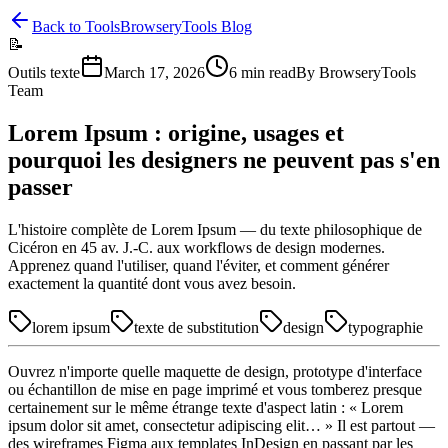
Back to Tools
BrowseryTools Blog
📝
Outils texte
March 17, 2026
6
min read
By
BrowseryTools
Team
Lorem Ipsum : origine, usages et
pourquoi les designers ne peuvent pas s'en
passer
L'histoire complète de Lorem Ipsum — du texte philosophique de
Cicéron en 45 av. J.-C. aux workflows de design modernes.
Apprenez quand l'utiliser, quand l'éviter, et comment générer
exactement la quantité dont vous avez besoin.
lorem ipsum
texte de substitution
design
typographie
Ouvrez n'importe quelle maquette de design, prototype d'interface
ou échantillon de mise en page imprimé et vous tomberez presque
certainement sur le même étrange texte d'aspect latin : « Lorem
ipsum dolor sit amet, consectetur adipiscing elit… » Il est partout —
des wireframes Figma aux templates InDesign en passant par les