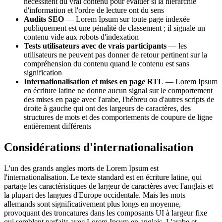
nécessitent du vrai contenu pour évaluer si la hiérarchie
d'information et l'ordre de lecture ont du sens
Audits SEO
— Lorem Ipsum sur toute page indexée
publiquement est une pénalité de classement ; il signale un
contenu vide aux robots d'indexation
Tests utilisateurs avec de vrais participants
— les
utilisateurs ne peuvent pas donner de retour pertinent sur la
compréhension du contenu quand le contenu est sans
signification
Internationalisation et mises en page RTL
— Lorem Ipsum
en écriture latine ne donne aucun signal sur le comportement
des mises en page avec l'arabe, l'hébreu ou d'autres scripts de
droite à gauche qui ont des largeurs de caractères, des
structures de mots et des comportements de coupure de ligne
entièrement différents
Considérations d'internationalisation
L'un des grands angles morts de Lorem Ipsum est
l'internationalisation. Le texte standard est en écriture latine, qui
partage les caractéristiques de largeur de caractères avec l'anglais et
la plupart des langues d'Europe occidentale. Mais les mots
allemands sont significativement plus longs en moyenne,
provoquant des troncatures dans les composants UI à largeur fixe
qui semblent parfaits avec Lorem Ipsum en anglais. L'arabe et