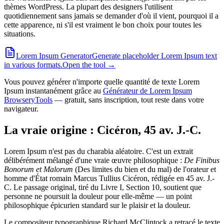
thèmes WordPress. La plupart des designers l'utilisent
quotidiennement sans jamais se demander d'où il vient, pourquoi il a
cette apparence, ni s'il est vraiment le bon choix pour toutes les
situations.
Lorem Ipsum Generator
Generate placeholder Lorem Ipsum text
in various formats.
Open the tool →
Vous pouvez générer n'importe quelle quantité de texte Lorem
Ipsum instantanément grâce au
Générateur de Lorem Ipsum
BrowseryTools
— gratuit, sans inscription, tout reste dans votre
navigateur.
La vraie origine : Cicéron, 45 av. J.-C.
Lorem Ipsum n'est pas du charabia aléatoire. C'est un extrait
délibérément mélangé d'une vraie œuvre philosophique :
De Finibus
Bonorum et Malorum
(Des limites du bien et du mal) de l'orateur et
homme d'État romain Marcus Tullius Cicéron, rédigée en 45 av. J.-
C. Le passage original, tiré du Livre I, Section 10, soutient que
personne ne poursuit la douleur pour elle-même — un point
philosophique épicurien standard sur le plaisir et la douleur.
Le compositeur typographique Richard McClintock a retracé le texte