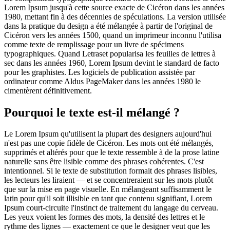
Lorem Ipsum jusqu'à cette source exacte de Cicéron dans les années
1980, mettant fin à des décennies de spéculations. La version utilisée
dans la pratique du design a été mélangée à partir de l'original de
Cicéron vers les années 1500, quand un imprimeur inconnu l'utilisa
comme texte de remplissage pour un livre de spécimens
typographiques. Quand Letraset popularisa les feuilles de lettres à
sec dans les années 1960, Lorem Ipsum devint le standard de facto
pour les graphistes. Les logiciels de publication assistée par
ordinateur comme Aldus PageMaker dans les années 1980 le
cimentèrent définitivement.
Pourquoi le texte est-il mélangé ?
Le Lorem Ipsum qu'utilisent la plupart des designers aujourd'hui
n'est pas une copie fidèle de Cicéron. Les mots ont été mélangés,
supprimés et altérés pour que le texte ressemble à de la prose latine
naturelle sans être lisible comme des phrases cohérentes. C'est
intentionnel. Si le texte de substitution formait des phrases lisibles,
les lecteurs les liraient — et se concentreraient sur les mots plutôt
que sur la mise en page visuelle. En mélangeant suffisamment le
latin pour qu'il soit illisible en tant que contenu signifiant, Lorem
Ipsum court-circuite l'instinct de traitement du langage du cerveau.
Les yeux voient les formes des mots, la densité des lettres et le
rythme des lignes — exactement ce que le designer veut que les