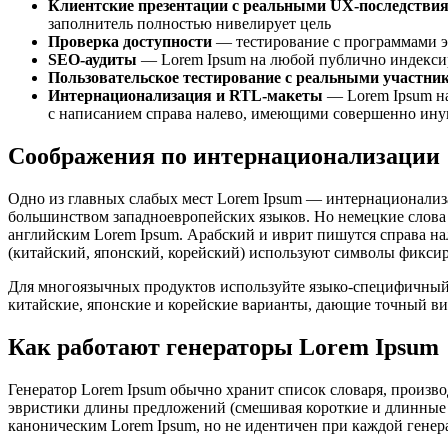
Клиентские презентации с реальными UX-последстви
заполнитель полностью нивелирует цель
Проверка доступности
— тестирование с программами эк
SEO-аудиты
— Lorem Ipsum на любой публично индексир
Пользовательское тестирование с реальными участни
Интернационализация и RTL-макеты
— Lorem Ipsum на
с написанием справа налево, имеющими совершенно иную
Соображения по интернационализации
Одно из главных слабых мест Lorem Ipsum — интернационализ
большинством западноевропейских языков. Но немецкие слова 
английским Lorem Ipsum. Арабский и иврит пишутся справа на
(китайский, японский, корейский) используют символы фикси
Для многоязычных продуктов используйте языко-специфичный т
китайские, японские и корейские варианты, дающие точный ви
Как работают генераторы Lorem Ipsum
Генератор Lorem Ipsum обычно хранит список словаря, произво
эвристики длины предложений (смешивая короткие и длинные с
каноническим Lorem Ipsum, но не идентичен при каждой генер