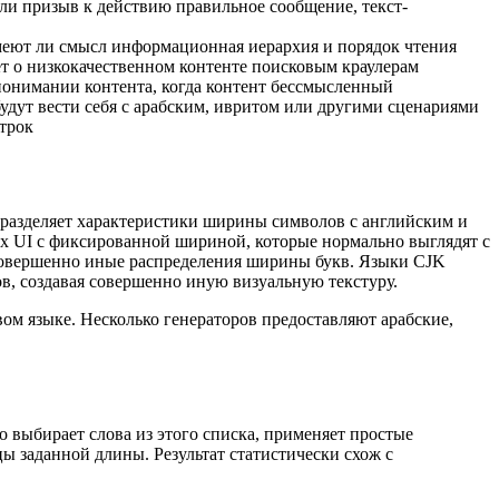
ли призыв к действию правильное сообщение, текст-
имеют ли смысл информационная иерархия и порядок чтения
т о низкокачественном контенте поисковым краулерам
понимании контента, когда контент бессмысленный
будут вести себя с арабским, ивритом или другими сценариями
трок
 разделяет характеристики ширины символов с английским и
ах UI с фиксированной шириной, которые нормально выглядят с
 совершенно иные распределения ширины букв. Языки CJK
, создавая совершенно иную визуальную текстуру.
м языке. Несколько генераторов предоставляют арабские,
о выбирает слова из этого списка, применяет простые
ы заданной длины. Результат статистически схож с