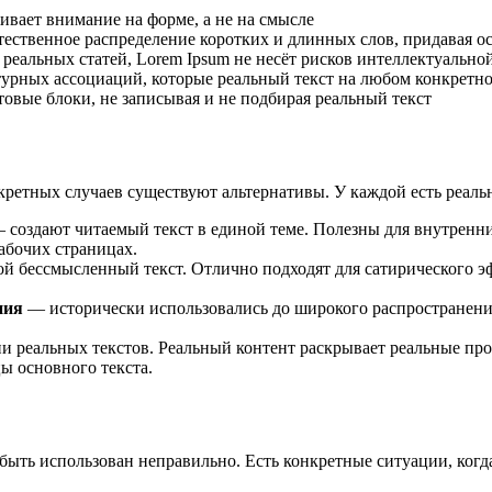
ивает внимание на форме, а не на смысле
ественное распределение коротких и длинных слов, придавая о
реальных статей, Lorem Ipsum не несёт рисков интеллектуально
турных ассоциаций, которые реальный текст на любом конкретн
овые блоки, не записывая и не подбирая реальный текст
нкретных случаев существуют альтернативы. У каждой есть реал
 создают читаемый текст в единой теме. Полезны для внутренни
абочих страницах.
й бессмысленный текст. Отлично подходят для сатирического эф
.
ния
— исторически использовались до широкого распространения
 реальных текстов. Реальный контент раскрывает реальные про
ы основного текста.
ыть использован неправильно. Есть конкретные ситуации, когда