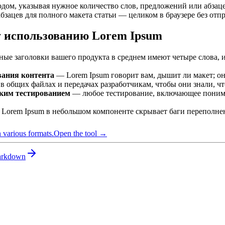
дом, указывая нужное количество слов, предложений или абзаце
бзацев для полного макета статьи — целиком в браузере без отп
 использованию Lorem Ipsum
ые заголовки вашего продукта в среднем имеют четыре слова, 
вания контента
— Lorem Ipsum говорит вам, дышит ли макет; он 
 общих файлах и передачах разработчикам, чтобы они знали, ч
ским тестированием
— любое тестирование, включающее пониман
orem Ipsum в небольшом компоненте скрывает баги переполнен
 various formats.
Open the tool →
arkdown