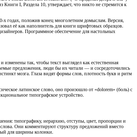
 Книги I, Раздела 10, утверждает, что никто не стремится к
-х годах, положив конец многолетним домыслам. Версия,
ьзовал её как наполнитель для книги шрифтовых образцов.
х дизайнеров. Программное обеспечение для настольных
и изменены так, чтобы текст выглядел как естественная
таемые предложения, люди бы их читали — и сосредоточились
стинкт мозга. Глаза видят формы слов, плотность букв и ритм
ческое латинское слово, оно произошло от «dolorem» (боль) с
нкциональное типографское устройство.
шения: типографику, иерархию, отступы, цвет, пропорции и
ь слова. Они комментируют структуру предложений вместо
пный для ширины колонки.