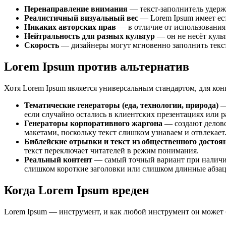
Перенаправление внимания
— текст-заполнитель удерж
Реалистичный визуальный вес
— Lorem Ipsum имеет ест
Никаких авторских прав
— в отличие от использования 
Нейтральность для разных культур
— он не несёт куль
Скорость
— дизайнеры могут мгновенно заполнить текст
Lorem Ipsum против альтернатив
Хотя Lorem Ipsum является универсальным стандартом, для ко
Тематические генераторы (еда, технологии, природа)
—
если случайно остались в клиентских презентациях или р
Генераторы корпоративного жаргона
— создают делово
макетами, поскольку текст слишком узнаваем и отвлекает
Библейские отрывки и текст из общественного достоя
текст переключает читателей в режим понимания.
Реальный контент
— самый точный вариант при наличии
слишком короткие заголовки или слишком длинные абзац
Когда Lorem Ipsum вреден
Lorem Ipsum — инструмент, и как любой инструмент он может б