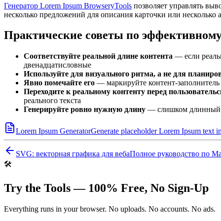
Генератор Lorem Ipsum BrowseryTools
позволяет управлять выво
несколько предложений для описания карточки или несколько а
Практические советы по эффективному
Соответствуйте реальной длине контента
— если реальн
двенадцатисловные
Используйте для визуального ритма, а не для планиро
Явно помечайте его
— маркируйте контент-заполнитель в
Переходите к реальному контенту перед пользователь
реального текста
Генерируйте ровно нужную длину
— слишком длинный L
Lorem Ipsum Generator
Generate placeholder Lorem Ipsum text in
SVG: векторная графика для веба
Полное руководство по M
🛠️
Try the Tools — 100% Free, No Sign-Up
Everything runs in your browser. No uploads. No accounts. No ads.