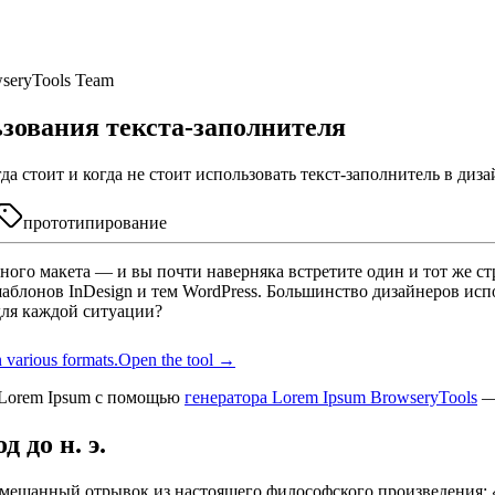
seryTools Team
ьзования текста-заполнителя
гда стоит и когда не стоит использовать текст-заполнитель в ди
прототипирование
ого макета — и вы почти наверняка встретите один и тот же стр
о шаблонов InDesign и тем WordPress. Большинство дизайнеров исп
для каждой ситуации?
 various formats.
Open the tool →
 Lorem Ipsum с помощью
генератора Lorem Ipsum BrowseryTools
— 
 до н. э.
емешанный отрывок из настоящего философского произведения: