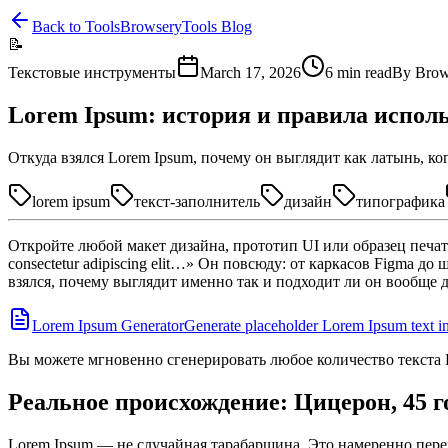
Back to Tools
BrowseryTools Blog
📝
Текстовые инструменты
March 17, 2026
6
min read
By
Brow
Lorem Ipsum: история и правила испол
Откуда взялся Lorem Ipsum, почему он выглядит как латынь, ко
lorem ipsum
текст-заполнитель
дизайн
типографика
Откройте любой макет дизайна, прототип UI или образец печатн
consectetur adipiscing elit…» Он повсюду: от каркасов Figma д
взялся, почему выглядит именно так и подходит ли он вообще 
Lorem Ipsum Generator
Generate placeholder Lorem Ipsum text in
Вы можете мгновенно сгенерировать любое количество текста
Реальное происхождение: Цицерон, 45 год
Lorem Ipsum — не случайная тарабарщина. Это намеренно пер