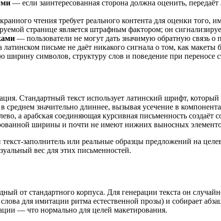
ями
— если заинтересованная сторона должна оценить, передаёт 
ранного чтения требует реального контента для оценки того, 
уемой странице является штрафным фактором; он сигнализируе
ками
— пользователи не могут дать значимую обратную связь о 
 латинском письме не даёт никакого сигнала о том, как макеты 
 ширину символов, структуру слов и поведение при переносе с
ация. Стандартный текст использует латинский шрифт, который
в среднем значительно длиннее, вызывая усечение в компонент
лево, а арабская соединяющая курсивная письменность создаёт
рованной ширины и почти не имеют нижних выносных элементов
екст-заполнитель или реальные образцы предложений на целево
зуальный вес для этих письменностей.
дный от стандартного корпуса. Для генерации текста он случайн
лова для имитации ритма естественной прозы) и собирает абзац
ации — что нормально для целей макетирования.