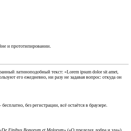
зайне и прототипировании.
анный латиноподобный текст: «Lorem ipsum dolor sit amet,
ользуют его ежедневно, ни разу не задавая вопрос: откуда он
бесплатно, без регистрации, всё остаётся в браузере.
«De Finibus Bonorum et Malorum»
(«О пределах добра и зла»)