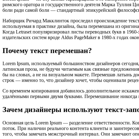
римского оратора и государственного деятеля Марка Туллия Циц
боли ради самой боли — стандартный эпикурейский философск
Наборщик Ричард Макклинток проследил происхождение текста
используемая в практике дизайна, была перемешана из оригина
Когда Letraset популяризировал листы переводных букв в 1960
издательских систем вроде Aldus PageMaker в 1980-х годах око
Почему текст перемешан?
Lorem Ipsum, используемый большинством дизайнеров сегодня, 
латинская проза, не будучи читаемым как связные предложени
бы на словах, а не на визуальном макете. Перемешав латынь до
строк — именно то, что дизайнер хочет, чтобы оценивали реце
Со временем копирования добавилось дополнительное искажение
удалёнными первыми двумя буквами. Перемешивание никогда н
Зачем дизайнеры используют текст-зап
Основная цель Lorem Ipsum — разделение ответственности. Ког
поток. При наличии реального контента клиенты и заинтерес
того, чтобы замечать межстрочный интервал. Они замечают оп