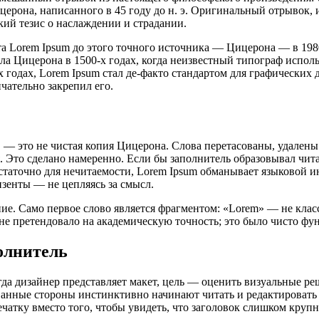
ерона, написанного в 45 году до н. э. Оригинальный отрывок, из
ий тезис о наслаждении и страдании.
 Lorem Ipsum до этого точного источника — Цицерона — в 1980
ла Цицерона в 1500-х годах, когда неизвестный типограф испол
-х годах, Lorem Ipsum стал де-факто стандартом для графически
нчательно закрепил его.
— это не чистая копия Цицерона. Слова перетасованы, удалены 
я. Это сделано намеренно. Если бы заполнитель образовывал чи
статочно для нечитаемости, Lorem Ipsum обманывает языковой ин
нзенты — не цепляясь за смысл.
. Само первое слово является фрагментом: «Lorem» — не класси
е претендовало на академическую точность; это было чисто фу
олнитель
да дизайнер представляет макет, цель — оценить визуальные ре
ованные стороны инстинктивно начинают читать и редактироват
ечатку вместо того, чтобы увидеть, что заголовок слишком кру