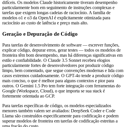
difíceis. Os modelos Claude historicamente tiveram desempenho
particularmente bom em seguimento de instruções complexas e
tarefas que exigem longas cadeias de raciocínio. A família de
modelos o1 e o3 da OpenAI é explicitamente otimizada para
raciocínio ao custo de latência e preço mais alto.
Geração e Depuração de Código
Para tarefas de desenvolvimento de software — escrever funções,
explicar código, depurar erros, gerar testes — todos os modelos de
fronteira têm bom desempenho, mas há diferenças significativas em
estilo e confiabilidade. O Claude 3.5 Sonnet recebeu elogios
particularmente fortes de desenvolvedores por produzir código
limpo, bem comentado, que segue convenções modernas e lida com
casos extremos cuidadosamente. O GPT-4o tende a produzir código
mais conciso, o que é melhor para alguns contextos e pior para
outros. O Gemini 1.5 Pro tem forte integração com ferramentas do
Google (Workspace, Cloud), o que importa se sua stack é
fortemente orientada ao GCP.
Para tarefas específicas de código, os modelos especializados
menores também valem ser avaliados: DeepSeek Coder e Code
Llama são construídos especificamente para codificação e podem
superar modelos de fronteira em tarefas de codificação estreitas a
uma fração do custo.