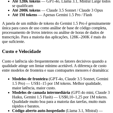
Até 128K tokens
— GPT-4o, Llama 3.1, Mistral Large todos
se qualificam
Até 200K tokens
— Claude 3.5 Sonnet / Claude 3 Opus
Até 1M tokens
— Apenas Gemini 1.5 Pro / Flash
A janela de um milhão de tokens do Gemini 1.5 Pro é genuinamente
única para casos de uso como análise de base de código completa,
processamento de livros inteiros ou análise de horas de dados de
transcrição. Para a maioria das aplicações, 128K–200K é mais do
que suficiente.
Custo e Velocidade
Custo e latência são frequentemente os fatores decisivos quando a
qualidade atinge um limiar mínimo aceitável. A diferença de custo
entre modelos de fronteira e suas contrapartes menores é dramática:
Modelos de fronteira
(GPT-4o, Claude 3.5 Sonnet, Gemini
1.5 Pro) — US$1–15 por 1M tokens. Melhor qualidade,
maior latência, maior custo.
Modelos de camada intermediária
(GPT-4o mini, Claude 3
Haiku, Gemini 1.5 Flash) — US$0,10–1,25 por 1M tokens.
Qualidade muito boa para a maioria das tarefas, muito mais
rápidos e baratos.
Código aberto auto-hospedado
(Llama 3.1, Mistral) —