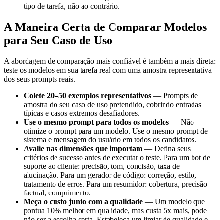
tipo de tarefa, não ao contrário.
A Maneira Certa de Comparar Modelos
para Seu Caso de Uso
A abordagem de comparação mais confiável é também a mais direta:
teste os modelos em sua tarefa real com uma amostra representativa
dos seus prompts reais.
Colete 20–50 exemplos representativos
— Prompts de
amostra do seu caso de uso pretendido, cobrindo entradas
típicas e casos extremos desafiadores.
Use o mesmo prompt para todos os modelos
— Não
otimize o prompt para um modelo. Use o mesmo prompt de
sistema e mensagem do usuário em todos os candidatos.
Avalie nas dimensões que importam
— Defina seus
critérios de sucesso antes de executar o teste. Para um bot de
suporte ao cliente: precisão, tom, concisão, taxa de
alucinação. Para um gerador de código: correção, estilo,
tratamento de erros. Para um resumidor: cobertura, precisão
factual, comprimento.
Meça o custo junto com a qualidade
— Um modelo que
pontua 10% melhor em qualidade, mas custa 5x mais, pode
não ser a escolha certa. Estabeleça um limiar de qualidade e