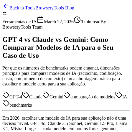
Back to Tools
BrowseryTools Blog
⚖️
Ferramentas de IA
March 22, 2026
9
min read
By
BrowseryTools Team
GPT-4 vs Claude vs Gemini: Como
Comparar Modelos de IA para o Seu
Caso de Uso
Por que os números de benchmarks podem enganar, dimensões
principais para comparar modelos de IA (raciocínio, codificação,
custo, comprimento de contexto) e uma abordagem prática para
escolher o modelo certo para a sua aplicação.
GPT-4
Claude
Gemini
comparação de modelos
IA
benchmarks
Em 2026, escolher um modelo de IA para sua aplicação não é uma
decisão trivial. GPT-4o, Claude 3.5 Sonnet, Gemini 1.5 Pro, Llama
3.1, Mistral Large — cada modelo tem pontos fortes genuínos,