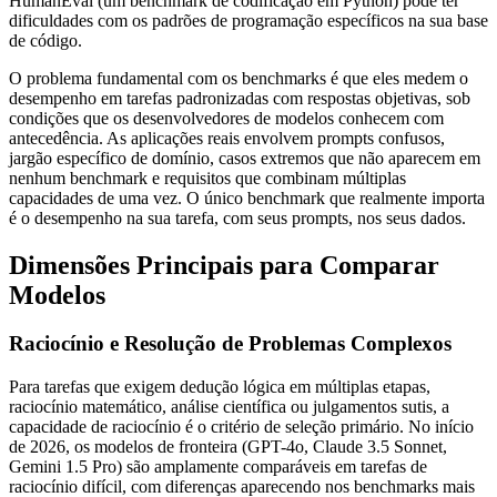
HumanEval (um benchmark de codificação em Python) pode ter
dificuldades com os padrões de programação específicos na sua base
de código.
O problema fundamental com os benchmarks é que eles medem o
desempenho em tarefas padronizadas com respostas objetivas, sob
condições que os desenvolvedores de modelos conhecem com
antecedência. As aplicações reais envolvem prompts confusos,
jargão específico de domínio, casos extremos que não aparecem em
nenhum benchmark e requisitos que combinam múltiplas
capacidades de uma vez. O único benchmark que realmente importa
é o desempenho na sua tarefa, com seus prompts, nos seus dados.
Dimensões Principais para Comparar
Modelos
Raciocínio e Resolução de Problemas Complexos
Para tarefas que exigem dedução lógica em múltiplas etapas,
raciocínio matemático, análise científica ou julgamentos sutis, a
capacidade de raciocínio é o critério de seleção primário. No início
de 2026, os modelos de fronteira (GPT-4o, Claude 3.5 Sonnet,
Gemini 1.5 Pro) são amplamente comparáveis em tarefas de
raciocínio difícil, com diferenças aparecendo nos benchmarks mais