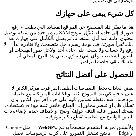
للوضع في أي تصميم.
كل شيء يبقى على جهازك
هذا ما يميّز أداة المتصفح عن المواقع المعتادة التي تطلب «ارفع
صورتك إلى خادمنا». يُنزَّل نموذج SAM مرة واحدة من شبكة توصيل
محتوى عامة عند أول استخدام، ثم يعمل بالكامل على جهازك بعد
ذلك. تُقرأ صورتك في لوحة رسم داخل متصفحك ولا تغادره أبداً — لا
رفع ولا حساب ولا نسخة على خادم أحد. ولأجل صور المنتجات أو
الصور الشخصية أو أي شيء سرّي، يعني هذا النهج المحلّي أن
ملفاتك تبقى خاصة افتراضياً.
للحصول على أفضل النتائج
بعض العادات تجعل القصاصات أنظف. انقر قرب مركز الكائن لا
على حافته كي يبدأ النموذج بثقة. وللكائنات المتراكبة مع خلفيات
مزدحمة، أضف نقطة تضمين ثانية على جزء آخر من الكائن. وإن
تسلّل ظل أو عنصر مجاور إلى القناع، فانقر عليه مع Alt لاستبعاده.
تمنحك الصور عالية الدقة حوافّ أوضح، والأهداف جيدة الإضاءة ذات
التباين الواضح مع الخلفية تُقطَّع بأكبر موثوقية.
ولأسلس تجربة، استخدم متصفحاً يدعم
WebGPU
— مثل Chrome
أو Edge — إذ يتيح تشغيل النموذج على كرت الرسوميات. تعمل