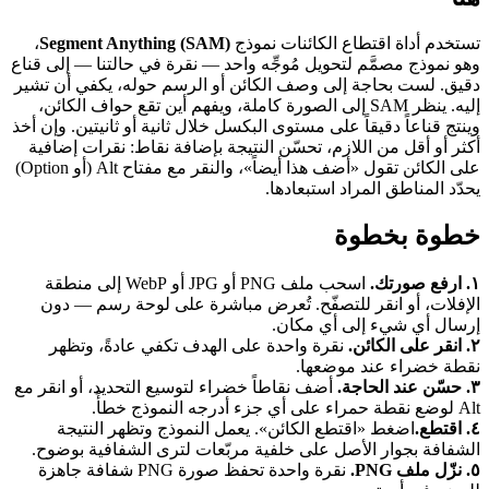
تستخدم أداة اقتطاع الكائنات نموذج
Segment Anything (SAM)
،
وهو نموذج مصمَّم لتحويل مُوجِّه واحد — نقرة في حالتنا — إلى قناع
دقيق. لست بحاجة إلى وصف الكائن أو الرسم حوله، يكفي أن تشير
إليه. ينظر SAM إلى الصورة كاملة، ويفهم أين تقع حواف الكائن،
وينتج قناعاً دقيقاً على مستوى البكسل خلال ثانية أو ثانيتين. وإن أخذ
أكثر أو أقل من اللازم، تحسّن النتيجة بإضافة نقاط: نقرات إضافية
على الكائن تقول «أضف هذا أيضاً»، والنقر مع مفتاح Alt (أو Option)
يحدّد المناطق المراد استبعادها.
خطوة بخطوة
١. ارفع صورتك.
اسحب ملف PNG أو JPG أو WebP إلى منطقة
الإفلات، أو انقر للتصفّح. تُعرض مباشرة على لوحة رسم — دون
إرسال أي شيء إلى أي مكان.
٢. انقر على الكائن.
نقرة واحدة على الهدف تكفي عادةً، وتظهر
نقطة خضراء عند موضعها.
٣. حسّن عند الحاجة.
أضف نقاطاً خضراء لتوسيع التحديد، أو انقر مع
Alt لوضع نقطة حمراء على أي جزء أدرجه النموذج خطأً.
٤. اقتطع.
اضغط «اقتطع الكائن». يعمل النموذج وتظهر النتيجة
الشفافة بجوار الأصل على خلفية مربّعات لترى الشفافية بوضوح.
٥. نزّل ملف PNG.
نقرة واحدة تحفظ صورة PNG شفافة جاهزة