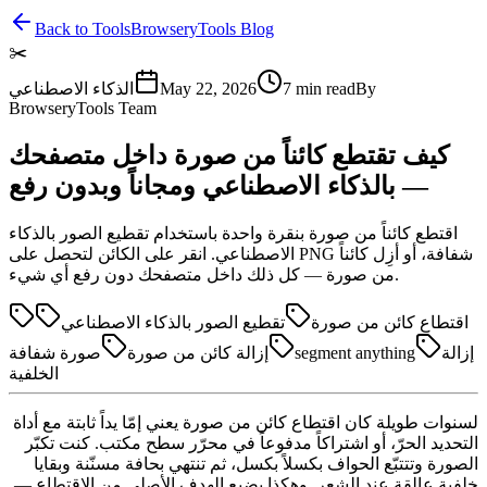
Back to Tools
BrowseryTools Blog
✂️
By
min read
7
May 22, 2026
الذكاء الاصطناعي
BrowseryTools Team
كيف تقتطع كائناً من صورة داخل متصفحك
— بالذكاء الاصطناعي ومجاناً وبدون رفع
اقتطع كائناً من صورة بنقرة واحدة باستخدام تقطيع الصور بالذكاء
الاصطناعي. انقر على الكائن لتحصل على PNG شفافة، أو أزِل كائناً
من صورة — كل ذلك داخل متصفحك دون رفع أي شيء.
اقتطاع كائن من صورة
تقطيع الصور بالذكاء الاصطناعي
إزالة
segment anything
إزالة كائن من صورة
صورة شفافة
الخلفية
لسنوات طويلة كان اقتطاع كائن من صورة يعني إمّا يداً ثابتة مع أداة
التحديد الحرّ، أو اشتراكاً مدفوعاً في محرّر سطح مكتب. كنت تكبّر
الصورة وتتتبّع الحواف بكسلاً بكسل، ثم تنتهي بحافة مسنّنة وبقايا
خلفية عالقة عند الشعر. وهكذا يضيع الهدف الأصلي من الاقتطاع —