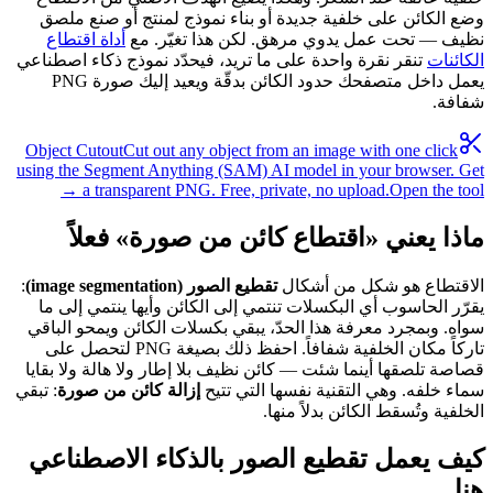
وضع الكائن على خلفية جديدة أو بناء نموذج لمنتج أو صنع ملصق
نظيف — تحت عمل يدوي مرهق. لكن هذا تغيّر. مع
أداة اقتطاع
الكائنات
تنقر نقرة واحدة على ما تريد، فيحدّد نموذج ذكاء اصطناعي
يعمل داخل متصفحك حدود الكائن بدقّة ويعيد إليك صورة PNG
شفافة.
Object Cutout
Cut out any object from an image with one click
using the Segment Anything (SAM) AI model in your browser. Get
a transparent PNG. Free, private, no upload.
Open the tool →
ماذا يعني «اقتطاع كائن من صورة» فعلاً
الاقتطاع هو شكل من أشكال
تقطيع الصور (image segmentation)
:
يقرّر الحاسوب أي البكسلات تنتمي إلى الكائن وأيها ينتمي إلى ما
سواه. وبمجرد معرفة هذا الحدّ، يبقي بكسلات الكائن ويمحو الباقي
تاركاً مكان الخلفية شفافاً. احفظ ذلك بصيغة PNG لتحصل على
قصاصة تلصقها أينما شئت — كائن نظيف بلا إطار ولا هالة ولا بقايا
سماء خلفه. وهي التقنية نفسها التي تتيح
إزالة كائن من صورة
: تبقي
الخلفية وتُسقط الكائن بدلاً منها.
كيف يعمل تقطيع الصور بالذكاء الاصطناعي
هنا