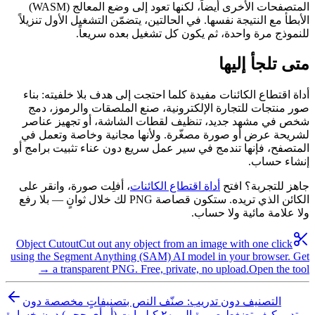
المتصفحات الأخرى أيضاً، لكنها تعود إلى وضع المعالج (WASM)
الأبطأ مع النتيجة نفسها. في الحالتين، يتضمّن التشغيل الأول تنزيلاً
للنموذج مرة واحدة، ثم يكون كل تشغيل بعده سريعاً.
متى تلجأ إليها
أداة اقتطاع الكائنات مفيدة كلما احتجت إلى هدف بلا خلفيته: بناء
صور منتجات للتجارة الإلكترونية، صنع الملصقات والرموز، دمج
شخص في مشهد جديد، تنظيف لقطات الشاشة، أو تجهيز عناصر
لشريحة عرض أو صورة مصغّرة. ولأنها مجانية وخاصة وتعمل في
المتصفح، فإنها تندمج في سير عمل سريع دون عناء تثبيت برامج أو
إنشاء حساب.
جاهز للتجربة؟ افتح
أداة اقتطاع الكائنات
، أفلِت صورة، وانقر على
الكائن الذي تريده. ستكون قصاصة PNG لك خلال ثوانٍ — بلا رفع
ولا علامة مائية ولا حساب.
Object Cutout
Cut out any object from an image with one click
using the Segment Anything (SAM) AI model in your browser. Get
a transparent PNG. Free, private, no upload.
Open the tool →
التصنيف دون تدريب: صنّف النص بتصنيفاتٍ مخصصة دون
تدريب
كيف تضغط صورة إلى ٢٠ كيلوبايت (أو أي حجم) دون خسارة