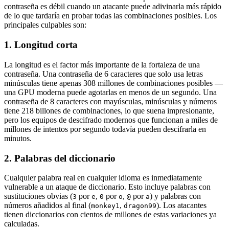
contraseña es débil cuando un atacante puede adivinarla más rápido
de lo que tardaría en probar todas las combinaciones posibles. Los
principales culpables son:
1. Longitud corta
La longitud es el factor más importante de la fortaleza de una
contraseña. Una contraseña de 6 caracteres que solo usa letras
minúsculas tiene apenas 308 millones de combinaciones posibles —
una GPU moderna puede agotarlas en menos de un segundo. Una
contraseña de 8 caracteres con mayúsculas, minúsculas y números
tiene 218 billones de combinaciones, lo que suena impresionante,
pero los equipos de descifrado modernos que funcionan a miles de
millones de intentos por segundo todavía pueden descifrarla en
minutos.
2. Palabras del diccionario
Cualquier palabra real en cualquier idioma es inmediatamente
vulnerable a un ataque de diccionario. Esto incluye palabras con
sustituciones obvias (
por
,
por
,
por
) y palabras con
3
e
0
o
@
a
números añadidos al final (
,
). Los atacantes
monkey1
dragon99
tienen diccionarios con cientos de millones de estas variaciones ya
calculadas.