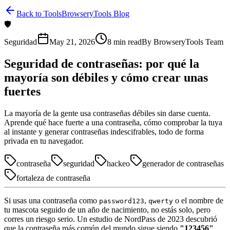
Back to Tools
BrowseryTools Blog
🛡️
Seguridad
May 21, 2026
8
min read
By
BrowseryTools Team
Seguridad de contraseñas: por qué la
mayoría son débiles y cómo crear unas
fuertes
La mayoría de la gente usa contraseñas débiles sin darse cuenta.
Aprende qué hace fuerte a una contraseña, cómo comprobar la tuya
al instante y generar contraseñas indescifrables, todo de forma
privada en tu navegador.
contraseña
seguridad
hackeo
generador de contraseñas
fortaleza de contraseña
Si usas una contraseña como
,
o el nombre de
password123
qwerty
tu mascota seguido de un año de nacimiento, no estás solo, pero
corres un riesgo serio. Un estudio de NordPass de 2023 descubrió
que la contraseña más común del mundo sigue siendo
"123456"
,