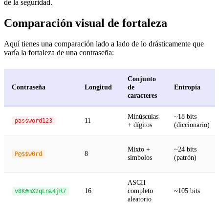
de la seguridad.
Comparación visual de fortaleza
Aquí tienes una comparación lado a lado de lo drásticamente que
varía la fortaleza de una contraseña:
Conjunto
Contraseña
Longitud
de
Entropía
caracteres
Minúsculas
~18 bits
11
password123
+ dígitos
(diccionario)
Mixto +
~24 bits
8
P@$$w0rd
símbolos
(patrón)
ASCII
16
completo
~105 bits
v8K#mX2qLn&4jR7
aleatorio