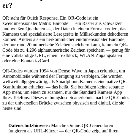
er?
QR steht für Quick Response. Ein QR-Code ist ein
zweidimensionaler Matrix-Barcode — ein Raster aus schwarzen
und weißen Quadraten —, der Daten in einem Format codiert, das
Kameras und spezialisierte Lesegeräte in Millisekunden dekodieren
können. Anders als ein herkömmlicher eindimensionaler Barcode,
der nur rund 20 numerische Zeichen speichern kann, kann ein QR-
Code bis zu 4.296 alphanumerische Zeichen speichern — genug für
eine vollständige URL, einen Textblock, WLAN-Zugangsdaten
oder eine Kontakt-vCard.
QR-Codes wurden 1994 von Denso Wave in Japan erfunden, um
Automobilteile während der Fertigung zu verfolgen. Sie wurden
weltweit allgegenwärtig, als Smartphone-Kameras eine native QR-
Scanfunktion erhielten — das heißt, Sie benötigen keine separate
App mehr, um einen zu scannen, nur die Standard-Kamera-App
Ihres Telefons. Dieses reibungslose Scanerlebnis machte QR-Codes
zu der universellen Brücke zwischen physisch und digital, die sie
heute sind.
Datenschutzhinweis:
Manche Online-QR-Generatoren
fungieren als URL-Kürzer — der QR-Code zeigt auf ihren