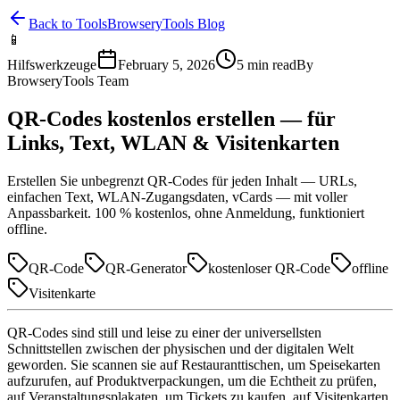
Back to Tools
BrowseryTools Blog
📱
Hilfswerkzeuge
February 5, 2026
5
min read
By
BrowseryTools Team
QR-Codes kostenlos erstellen — für
Links, Text, WLAN & Visitenkarten
Erstellen Sie unbegrenzt QR-Codes für jeden Inhalt — URLs,
einfachen Text, WLAN-Zugangsdaten, vCards — mit voller
Anpassbarkeit. 100 % kostenlos, ohne Anmeldung, funktioniert
offline.
QR-Code
QR-Generator
kostenloser QR-Code
offline
Visitenkarte
QR-Codes sind still und leise zu einer der universellsten
Schnittstellen zwischen der physischen und der digitalen Welt
geworden. Sie scannen sie auf Restauranttischen, um Speisekarten
aufzurufen, auf Produktverpackungen, um die Echtheit zu prüfen,
auf Veranstaltungsplakaten, um Tickets zu kaufen, auf Visitenkarten,