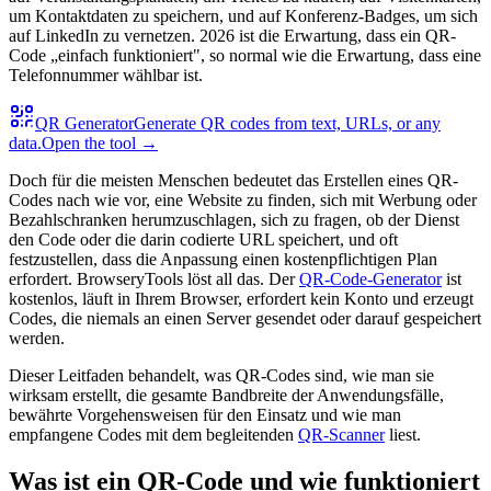
um Kontaktdaten zu speichern, und auf Konferenz-Badges, um sich
auf LinkedIn zu vernetzen. 2026 ist die Erwartung, dass ein QR-
Code „einfach funktioniert", so normal wie die Erwartung, dass eine
Telefonnummer wählbar ist.
QR Generator
Generate QR codes from text, URLs, or any
data.
Open the tool →
Doch für die meisten Menschen bedeutet das Erstellen eines QR-
Codes nach wie vor, eine Website zu finden, sich mit Werbung oder
Bezahlschranken herumzuschlagen, sich zu fragen, ob der Dienst
den Code oder die darin codierte URL speichert, und oft
festzustellen, dass die Anpassung einen kostenpflichtigen Plan
erfordert. BrowseryTools löst all das. Der
QR-Code-Generator
ist
kostenlos, läuft in Ihrem Browser, erfordert kein Konto und erzeugt
Codes, die niemals an einen Server gesendet oder darauf gespeichert
werden.
Dieser Leitfaden behandelt, was QR-Codes sind, wie man sie
wirksam erstellt, die gesamte Bandbreite der Anwendungsfälle,
bewährte Vorgehensweisen für den Einsatz und wie man
empfangene Codes mit dem begleitenden
QR-Scanner
liest.
Was ist ein QR-Code und wie funktioniert