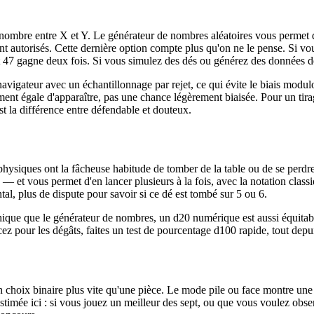
 nombre entre X et Y. Le générateur de nombres aléatoires vous permet 
 autorisés. Cette dernière option compte plus qu'on ne le pense. Si vou
47 gagne deux fois. Si vous simulez des dés ou générez des données de 
avigateur avec un échantillonnage par rejet, ce qui évite le biais modulo
t égale d'apparaître, pas une chance légèrement biaisée. Pour un tirage 
t la différence entre défendable et douteux.
és physiques ont la fâcheuse habitude de tomber de la table ou de se pe
 et vous permet d'en lancer plusieurs à la fois, avec la notation class
ntal, plus de dispute pour savoir si ce dé est tombé sur 5 ou 6.
aphique que le générateur de nombres, un d20 numérique est aussi équita
ncez pour les dégâts, faites un test de pourcentage d100 rapide, tout dep
 choix binaire plus vite qu'une pièce. Le mode pile ou face montre une co
timée ici : si vous jouez un meilleur des sept, ou que vous voulez obser