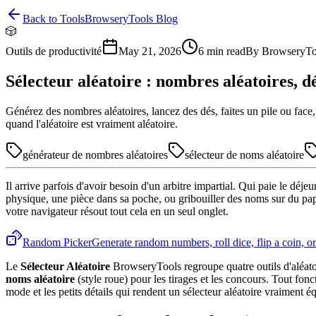
Back to Tools
BrowseryTools Blog
🎲
Outils de productivité
May 21, 2026
6
min read
By
BrowseryTo
Sélecteur aléatoire : nombres aléatoires, dé
Générez des nombres aléatoires, lancez des dés, faites un pile ou face,
quand l'aléatoire est vraiment aléatoire.
générateur de nombres aléatoires
sélecteur de noms aléatoire
Il arrive parfois d'avoir besoin d'un arbitre impartial. Qui paie le d
physique, une pièce dans sa poche, ou gribouiller des noms sur du pap
votre navigateur résout tout cela en un seul onglet.
Random Picker
Generate random numbers, roll dice, flip a coin, o
Le
Sélecteur Aléatoire
BrowseryTools regroupe quatre outils d'aléato
noms aléatoire
(style roue) pour les tirages et les concours. Tout fo
mode et les petits détails qui rendent un sélecteur aléatoire vraiment éq