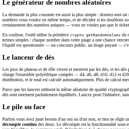
Le générateur de nombres aléatoires
La demande la plus courante est aussi la plus simple : donnez-moi un
nombres vous voulez en même temps, et de décider si les doublons sont
certainement des numéros uniques — vous ne voulez pas que le ticket 
En coulisse, l'outil utilise la primitive
du n
crypto.getRandomValues
termes simples : chaque nombre dans votre plage a une chance strictemen
l'équité est questionnée — un concours public, un tirage payant — c'es
Le lanceur de dés
Les jeux de plateau et de rôle vivent et meurent par les dés, et les d
charge l'ensemble polyédrique complet — d4, d6, d8, d10, d12 et d20 —
distribution, et le total est calculé automatiquement. Plus de calcul me
Parce que les lancers utilisent la même aléatoire de qualité cryptogr
dés sont rarement parfaitement équilibrés. Lancez pour l'initiative, la
Le pile ou face
Parfois vous avez juste besoin d'un oui ou d'un non, et rien ne règle un
décompte continu
des deux. Le décompte est la fonctionnalité sous-es