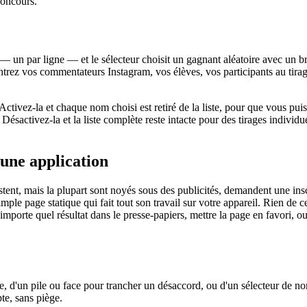
concours.
— un par ligne — et le sélecteur choisit un gagnant aléatoire avec un br
ntrez vos commentateurs Instagram, vos élèves, vos participants au tirage
Activez-la et chaque nom choisi est retiré de la liste, pour que vous pu
sactivez-la et la liste complète reste intacte pour des tirages individ
'une application
istent, mais la plupart sont noyés sous des publicités, demandent une ins
simple page statique qui fait tout son travail sur votre appareil. Rien d
importe quel résultat dans le presse-papiers, mettre la page en favori, 
, d'un pile ou face pour trancher un désaccord, ou d'un sélecteur de n
pte, sans piège.