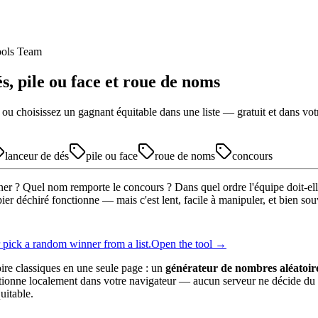
ols Team
s, pile ou face et roue de noms
 ou choisissez un gagnant équitable dans une liste — gratuit et dans votr
lanceur de dés
pile ou face
roue de noms
concours
éjeuner ? Quel nom remporte le concours ? Dans quel ordre l'équipe doit-
ier déchiré fonctionne — mais c'est lent, facile à manipuler, et bien so
r pick a random winner from a list.
Open the tool →
ire classiques en une seule page : un
générateur de nombres aléatoir
nctionne localement dans votre navigateur — aucun serveur ne décide du 
uitable.