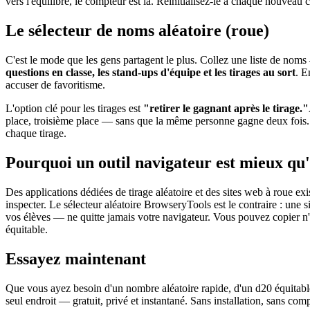
vers l'équilibre, le compteur est là. Réinitialisez-le à chaque nouveau 
Le sélecteur de noms aléatoire (roue)
C'est le mode que les gens partagent le plus. Collez une liste de noms 
questions en classe, les stand-ups d'équipe et les tirages au sort
. E
accuser de favoritisme.
L'option clé pour les tirages est
"retirer le gagnant après le tirage."
place, troisième place — sans que la même personne gagne deux fois. Dé
chaque tirage.
Pourquoi un outil navigateur est mieux qu
Des applications dédiées de tirage aléatoire et des sites web à roue ex
inspecter. Le sélecteur aléatoire BrowseryTools est le contraire : une 
vos élèves — ne quitte jamais votre navigateur. Vous pouvez copier n'
équitable.
Essayez maintenant
Que vous ayez besoin d'un nombre aléatoire rapide, d'un d20 équitable
seul endroit — gratuit, privé et instantané. Sans installation, sans com