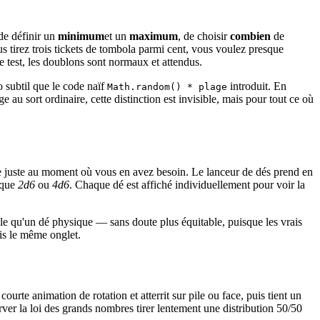
de définir un
minimum
et un
maximum
, de choisir
combien
de
s tirez trois tickets de tombola parmi cent, vous voulez presque
test, les doublons sont normaux et attendus.
 subtil que le code naïf
introduit. En
Math.random() * plage
au sort ordinaire, cette distinction est invisible, mais pour tout ce où
rdre juste au moment où vous en avez besoin. Le lanceur de dés prend en
ique
2d6
ou
4d6
. Chaque dé est affiché individuellement pour voir la
ble qu'un dé physique — sans doute plus équitable, puisque les vrais
uis le même onglet.
urte animation de rotation et atterrit sur pile ou face, puis tient un
ver la loi des grands nombres tirer lentement une distribution 50/50