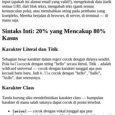
input (apakah ini alamat email yang valid?), mengekstrak data (tarik
semua URL dari blok teks), mengubah teks (ganti semua
kemunculan pola), atau memisahkan string pada pembatas yang
kompleks. Mereka berjalan di browser, di server, di terminal — di
mana saja.
Sintaks Inti: 20% yang Mencakup 80%
Kasus
Karakter Literal dan Titik
Sebagian besar karakter dalam regex cocok dengan dirinya sendiri.
Pola
cocok dengan string "hello" secara literal. Titik
adalah
hello
.
wildcard universal — cocok dengan karakter tunggal apa pun
kecuali baris baru. Jadi
cocok dengan "hello", "hallo",
h.llo
"hxllo", dan seterusnya.
Karakter Class
Tanda kurung siku mendefinisikan karakter class — kumpulan
karakter di mana salah satunya dapat cocok di posisi tersebut.
— cocok dengan vokal tunggal apa pun
[aeiou]