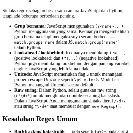
Sintaks regex sebagian besar sama antara JavaScript dan Python,
tetapi ada beberapa perbedaan penting.
Grup bernama
: JavaScript menggunakan
,
(?<name>...)
Python menggunakan yang sama. Keduanya mengembalikan
grup bernama tetapi mengaksesnya secara berbeda —
dalam JS,
match.groups.name
match.group('name')
dalam Python.
Lookahead / lookbehind
: Keduanya mendukung
(?=...)
(positive lookahead) dan
(negative lookahead).
(?!...)
Python juga mendukung lookbehind dengan panjang variabel;
engine JavaScript yang lebih lama tidak.
Unicode
: JavaScript memerlukan flag
untuk menangani
u
properti escape Unicode seperti
. Modul
\p
{Letter}
re
Python menangani Unicode secara default.
Raw string
: Dalam Python, selalu gunakan raw string
(
) untuk menghindari double-escaping backslash.
r"\d+"
Dalam JavaScript, Anda menggunakan sintaks literal
/\d+/
atau string
saat membuat dengan
.
"\\d+"
new RegExp()
Kesalahan Regex Umum
Backtracking katastrofik
— pola seperti
pada string
(a+)+