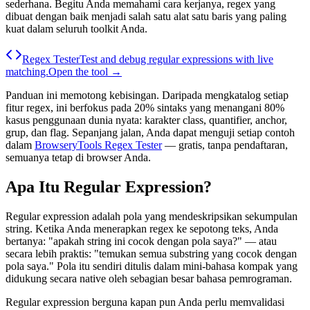
sederhana. Begitu Anda memahami cara kerjanya, regex yang
dibuat dengan baik menjadi salah satu alat satu baris yang paling
kuat dalam seluruh toolkit Anda.
Regex Tester
Test and debug regular expressions with live
matching.
Open the tool →
Panduan ini memotong kebisingan. Daripada mengkatalog setiap
fitur regex, ini berfokus pada 20% sintaks yang menangani 80%
kasus penggunaan dunia nyata: karakter class, quantifier, anchor,
grup, dan flag. Sepanjang jalan, Anda dapat menguji setiap contoh
dalam
BrowseryTools Regex Tester
— gratis, tanpa pendaftaran,
semuanya tetap di browser Anda.
Apa Itu Regular Expression?
Regular expression adalah pola yang mendeskripsikan sekumpulan
string. Ketika Anda menerapkan regex ke sepotong teks, Anda
bertanya: "apakah string ini cocok dengan pola saya?" — atau
secara lebih praktis: "temukan semua substring yang cocok dengan
pola saya." Pola itu sendiri ditulis dalam mini-bahasa kompak yang
didukung secara native oleh sebagian besar bahasa pemrograman.
Regular expression berguna kapan pun Anda perlu memvalidasi