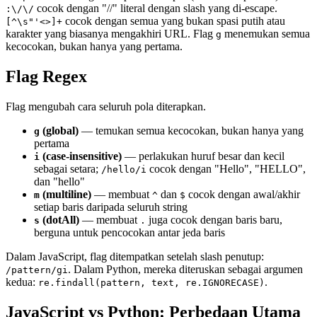
cocok dengan "//" literal dengan slash yang di-escape.
:\/\/
cocok dengan semua yang bukan spasi putih atau
[^\s"'<>]+
karakter yang biasanya mengakhiri URL. Flag
menemukan semua
g
kecocokan, bukan hanya yang pertama.
Flag Regex
Flag mengubah cara seluruh pola diterapkan.
(global)
— temukan semua kecocokan, bukan hanya yang
g
pertama
(case-insensitive)
— perlakukan huruf besar dan kecil
i
sebagai setara;
cocok dengan "Hello", "HELLO",
/hello/i
dan "hello"
(multiline)
— membuat
dan
cocok dengan awal/akhir
m
^
$
setiap baris daripada seluruh string
(dotAll)
— membuat
juga cocok dengan baris baru,
s
.
berguna untuk pencocokan antar jeda baris
Dalam JavaScript, flag ditempatkan setelah slash penutup:
. Dalam Python, mereka diteruskan sebagai argumen
/pattern/gi
kedua:
.
re.findall(pattern, text, re.IGNORECASE)
JavaScript vs Python: Perbedaan Utama