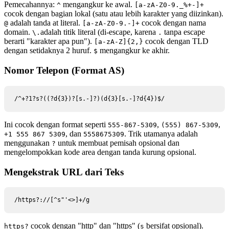
Pemecahannya:
mengangkur ke awal.
^
[a-zA-Z0-9._%+-]+
cocok dengan bagian lokal (satu atau lebih karakter yang diizinkan).
adalah tanda at literal.
cocok dengan nama
@
[a-zA-Z0-9.-]+
domain.
adalah titik literal (di-escape, karena
tanpa escape
\.
.
berarti "karakter apa pun").
cocok dengan TLD
[a-zA-Z]
{2,}
dengan setidaknya 2 huruf.
mengangkur ke akhir.
$
Nomor Telepon (Format AS)
/^+?1?s?((?d{3})?[s.-]?)(d{3}[s.-]?d{4})$/
Ini cocok dengan format seperti
,
,
555-867-5309
(555) 867-5309
, dan
. Trik utamanya adalah
+1 555 867 5309
5558675309
menggunakan
untuk membuat pemisah opsional dan
?
mengelompokkan kode area dengan tanda kurung opsional.
Mengekstrak URL dari Teks
/https?://[^s"'<>]+/g
cocok dengan "http" dan "https" (
bersifat opsional).
https?
s