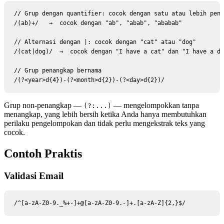
// Grup dengan quantifier: cocok dengan satu atau lebih peng
/(ab)+/   →  cocok dengan "ab", "abab", "ababab"

// Alternasi dengan |: cocok dengan "cat" atau "dog"

/(cat|dog)/  →  cocok dengan "I have a cat" dan "I have a do
// Grup penangkap bernama

/(?<year>d{4})-(?<month>d{2})-(?<day>d{2})/
Grup non-penangkap —
— mengelompokkan tanpa
(?:...)
menangkap, yang lebih bersih ketika Anda hanya membutuhkan
perilaku pengelompokan dan tidak perlu mengekstrak teks yang
cocok.
Contoh Praktis
Validasi Email
/^[a-zA-Z0-9._%+-]+@[a-zA-Z0-9.-]+.[a-zA-Z]{2,}$/