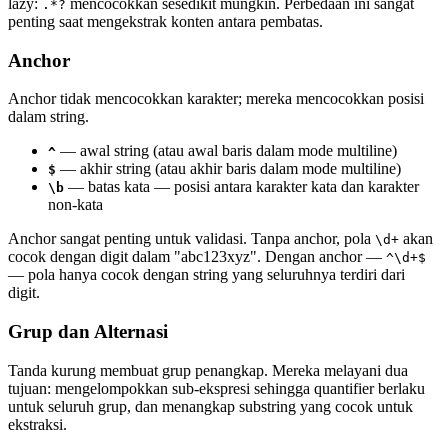
lazy:
mencocokkan sesedikit mungkin. Perbedaan ini sangat
.*?
penting saat mengekstrak konten antara pembatas.
Anchor
Anchor tidak mencocokkan karakter; mereka mencocokkan posisi
dalam string.
— awal string (atau awal baris dalam mode multiline)
^
— akhir string (atau akhir baris dalam mode multiline)
$
— batas kata — posisi antara karakter kata dan karakter
\b
non-kata
Anchor sangat penting untuk validasi. Tanpa anchor, pola
akan
\d+
cocok dengan digit dalam "abc123xyz". Dengan anchor —
^\d+$
— pola hanya cocok dengan string yang seluruhnya terdiri dari
digit.
Grup dan Alternasi
Tanda kurung membuat grup penangkap. Mereka melayani dua
tujuan: mengelompokkan sub-ekspresi sehingga quantifier berlaku
untuk seluruh grup, dan menangkap substring yang cocok untuk
ekstraksi.