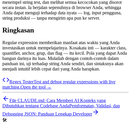
menempel string test, dan melihat semua kecocokan yang disorot
secara instan. Ia berjalan sepenuhnya di browser Anda, sehingga
Anda dapat menguji terhadap data nyata — log, input pengguna,
string produksi — tanpa mengirim apa pun ke server.
Ringkasan
Regular expression memberikan manfaat atas waktu yang Anda
investasikan untuk mempelajarinya. Kosakata inti — karakter class,
quantifier, anchor, grup, dan flag — itu kecil. Pola yang dapat Anda
bangun darinya itu luas. Mulailah dengan contoh-contoh dalam
panduan ini, uji terhadap string Anda sendiri, dan sintaksnya akan
menjadi intuitif lebih cepat dari yang Anda harapkan.
Regex Tester
Test and debug regular expressions with live
matching.
Open the tool →
File CLAUDE.md: Cara Memberi AI Konteks yang
Dibutuhkan tentang Codebase Anda
Pemformatan, Validasi, dan
Debugging JSON: Panduan Lengkap Developer
🛠️