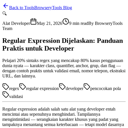
Back to Tools
BrowseryTools Blog
🔍
Alat Developer
May 21, 2026
9
min read
By
BrowseryTools
Team
Regular Expression Dijelaskan: Panduan
Praktis untuk Developer
Pelajari 20% sintaks regex yang mencakup 80% kasus penggunaan
dunia nyata — karakter class, quantifier, anchor, grup, dan flag —
dengan contoh praktis untuk validasi email, nomor telepon, ekstraksi
URL, dan lainnya.
regex
regular expression
developer
pencocokan pola
validasi
Regular expression adalah salah satu alat yang developer entah
mencintai atau sepenuhnya menghindari. Tampilannya
mengintimidasi — serangkaian karakter khusus yang padat yang
tampaknya menantang semua keterbacaan — tetapi model dasarnya