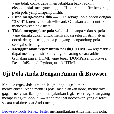
yang tidak cocok dapat menyebabkan backtracking
eksponensial, mengunci engine. Hindari quantifier bersarang
pada pola yang tumpang tindih.
Lupa meng-escape titik
—
sebagai pola cocok dengan
3.14
"3X14" karena
adalah wildcard. Gunakan
untuk
.
3\.14
mencocokkan titik literal.
Tidak mengangkur pola validasi
— tanpa
dan
, pola
^
$
yang dimaksudkan untuk memvalidasi seluruh string akan
cocok dengan string mana pun yang mengandung pola
sebagai substring.
Menggunakan regex untuk parsing HTML
— regex tidak
dapat menangani struktur yang bersarang secara arbitrer.
Gunakan parser HTML yang tepat (DOMParser di browser,
BeautifulSoup di Python) untuk HTML.
Uji Pola Anda Dengan Aman di Browser
Menulis regex dalam editor tanpa loop umpan balik itu
menyakitkan. Anda menulis pola, menjalankan kode, melihatnya
gagal, menyesuaikan pola, menjalankan lagi. Tester regex langsung
mempersingkat loop ini — Anda melihat kecocokan yang disorot
secara real-time saat Anda mengetik.
BrowseryTools Regex Tester
memungkinkan Anda menulis pola,