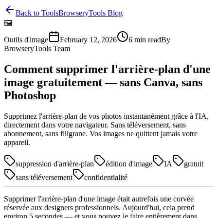
Back to Tools
BrowseryTools Blog
🖼️
Outils d'image
February 12, 2026
6
min read
By
BrowseryTools Team
Comment supprimer l'arrière-plan d'une
image gratuitement — sans Canva, sans
Photoshop
Supprimez l'arrière-plan de vos photos instantanément grâce à l'IA,
directement dans votre navigateur. Sans téléversement, sans
abonnement, sans filigrane. Vos images ne quittent jamais votre
appareil.
suppression d'arrière-plan
édition d'image
IA
gratuit
sans téléversement
confidentialité
Supprimer l'arrière-plan d'une image était autrefois une corvée
réservée aux designers professionnels. Aujourd'hui, cela prend
environ 5 secondes — et vous pouvez le faire entièrement dans