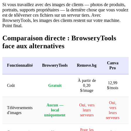
Si vous travaillez avec des images de clients — photos de produits,
portraits, supports propriétaires — la dernière chose que vous voulez
est de téléverser ces fichiers sur un serveur tiers. Avec
BrowseryTools, les images des clients restent sur votre machine.
Point final.
Comparaison directe : BrowseryTools
face aux alternatives
Canva
Fonctionnalité
BrowseryTools
Remove.bg
Pro
À partir de
12,99
Coût
Gratuit
0,20
$/mois
$/image
Oui,
Aucun —
Oui, vers
Téléversements
vers
local
leurs
(
d'images
leurs
uniquement
serveurs
serveurs
Pour les
O