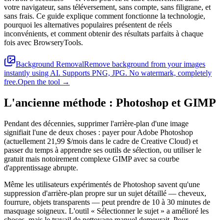
votre navigateur, sans téléversement, sans compte, sans filigrane, et
sans frais. Ce guide explique comment fonctionne la technologie,
pourquoi les alternatives populaires présentent de réels
inconvénients, et comment obtenir des résultats parfaits à chaque
fois avec BrowseryTools.
Background Removal
Remove background from your images
instantly using AI. Supports PNG, JPG. No watermark, completely
free.
Open the tool →
L'ancienne méthode : Photoshop et GIMP
Pendant des décennies, supprimer l'arrière-plan d'une image
signifiait l'une de deux choses : payer pour Adobe Photoshop
(actuellement 21,99 $/mois dans le cadre de Creative Cloud) et
passer du temps à apprendre ses outils de sélection, ou utiliser le
gratuit mais notoirement complexe GIMP avec sa courbe
d'apprentissage abrupte.
Même les utilisateurs expérimentés de Photoshop savent qu'une
suppression d'arrière-plan propre sur un sujet détaillé — cheveux,
fourrure, objets transparents — peut prendre de 10 à 30 minutes de
masquage soigneux. L'outil « Sélectionner le sujet » a amélioré les
choses, mais le travail de nettoyage manuel demeurait. Pour