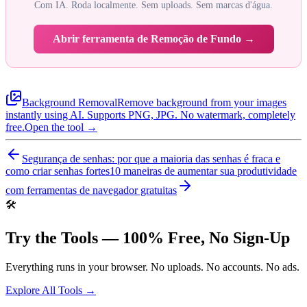
Com IA. Roda localmente. Sem uploads. Sem marcas d'água.
Abrir ferramenta de Remoção de Fundo →
Background Removal
Remove background from your images
instantly using AI. Supports PNG, JPG. No watermark, completely
free.
Open the tool →
Segurança de senhas: por que a maioria das senhas é fraca e
como criar senhas fortes
10 maneiras de aumentar sua produtividade
com ferramentas de navegador gratuitas
🛠️
Try the Tools — 100% Free, No Sign-Up
Everything runs in your browser. No uploads. No accounts. No ads.
Explore All Tools →