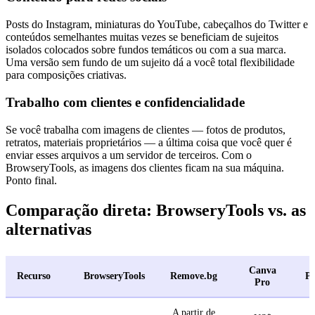
Posts do Instagram, miniaturas do YouTube, cabeçalhos do Twitter e
conteúdos semelhantes muitas vezes se beneficiam de sujeitos
isolados colocados sobre fundos temáticos ou com a sua marca.
Uma versão sem fundo de um sujeito dá a você total flexibilidade
para composições criativas.
Trabalho com clientes e confidencialidade
Se você trabalha com imagens de clientes — fotos de produtos,
retratos, materiais proprietários — a última coisa que você quer é
enviar esses arquivos a um servidor de terceiros. Com o
BrowseryTools, as imagens dos clientes ficam na sua máquina.
Ponto final.
Comparação direta: BrowseryTools vs. as
alternativas
Canva
Recurso
BrowseryTools
Remove.bg
P
Pro
A partir de