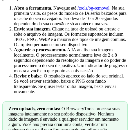
Abra a ferramenta.
Navegue até
/tools/bg-removal
. Na sua
primeira visita, os pesos do modelo de IA serão baixados para
o cache do seu navegador. Isso leva de 10 a 20 segundos
dependendo da sua conexão e só acontece uma vez.
Envie sua imagem.
Clique na área de upload ou arraste e
solte o arquivo de imagem. Os formatos suportados incluem
JPEG, PNG, WebP e a maioria dos tipos de imagem comuns.
O arquivo permanece no seu dispositivo.
Aguarde o processamento.
A IA analisa sua imagem
localmente. O processamento normalmente leva de 2 a 8
segundos dependendo da resolução da imagem e do poder de
processamento do seu dispositivo. Um indicador de progresso
mostra a você em que ponto as coisas estão.
Revise e baixe.
O resultado aparece ao lado do seu original.
Se você estiver satisfeito, baixe o PNG com fundo
transparente. Se quiser testar outra imagem, basta enviar
novamente.
Zero uploads, zero contas:
O BrowseryTools processa suas
imagens inteiramente no seu próprio dispositivo. Nenhum
dado de imagem é enviado a qualquer servidor em momento
algum. Você não precisa criar uma conta, verificar um
endereço de e-mail nem fornecer qualquer informação