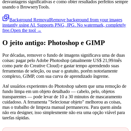
desvantagens significativas e como obter resultados perfeitos sempre
usando o BrowseryTools.
Background Removal
Remove background from your images
instantly using AI. Supports PNG, JPG. No watermark, completely
free.
Open the tool →
O jeito antigo: Photoshop e GIMP
Por décadas, remover o fundo de imagens significava uma de duas
coisas: pagar pelo Adobe Photoshop (atualmente US$ 21,99/mês
como parte do Creative Cloud) e gastar tempo aprendendo suas
ferramentas de seleção, ou usar o gratuito, porém notoriamente
complexo, GIMP, com sua curva de aprendizado íngreme.
Até usuários experientes do Photoshop sabem que uma remoção de
fundo limpa em um objeto detalhado — cabelo, pelo, objetos
transparentes — pode levar de 10 a 30 minutos de mascaramento
cuidadoso. A ferramenta "Selecionar objeto" melhorou as coisas,
mas o trabalho de limpeza manual permaneceu. Para quem ainda
não era designer, isso simplesmente não era uma opção viável para
tarefas rápidas.