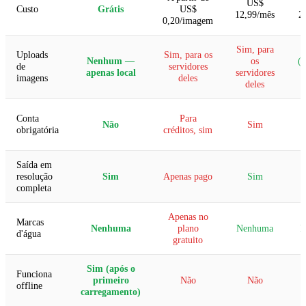
US$
Custo
Grátis
US$
12,99/mês
2
0,20/imagem
Sim, para
Uploads
Sim, para os
Nenhum —
os
(a
de
servidores
apenas local
servidores
imagens
deles
deles
d
Conta
Para
Não
Sim
obrigatória
créditos, sim
Saída em
resolução
Sim
Apenas pago
Sim
completa
Apenas no
Marcas
Nenhuma
plano
Nenhuma
N
d'água
gratuito
Sim (após o
Funciona
primeiro
Não
Não
offline
carregamento)