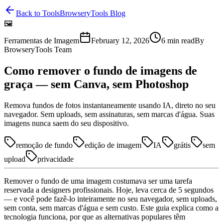
Back to Tools
BrowseryTools Blog
🖼️
Ferramentas de Imagem
February 12, 2026
6
min read
By
BrowseryTools Team
Como remover o fundo de imagens de
graça — sem Canva, sem Photoshop
Remova fundos de fotos instantaneamente usando IA, direto no seu
navegador. Sem uploads, sem assinaturas, sem marcas d'água. Suas
imagens nunca saem do seu dispositivo.
remoção de fundo
edição de imagem
IA
grátis
sem
upload
privacidade
Remover o fundo de uma imagem costumava ser uma tarefa
reservada a designers profissionais. Hoje, leva cerca de 5 segundos
— e você pode fazê-lo inteiramente no seu navegador, sem uploads,
sem conta, sem marcas d'água e sem custo. Este guia explica como a
tecnologia funciona, por que as alternativas populares têm