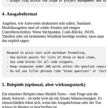
- Always stay within the scope of project management and sof
4. Ausgabeformat
Angeben, wie Antworten strukturiert sein sollen. Standard-
Modellausgaben sind oft solide Absätze mit einigen
Unterüberschriften. Wenn Stichpunkte, Code-Blöcke, JSON,
Tabellen oder ein bestimmtes Wortlimit benötigt werden, muss man
das explizit sagen.
Respond in plain text with markdown formatting.

- Use bullet points for lists of three or more items.

- Use code blocks for all code snippets.

- Keep responses under 400 words unless the question require
- Do not use filler phrases like "Great question!" or "Certa
5. Beispiele (optional, aber wirkungsstark)
Ein einzelnes Beispiel eines Modell-Turns – eine Frage und die
ideale Antwort – ist mehr wert als ein Absatz Stilanweisungen. Es
einzuschließen lohnt sich, wenn das Ausgabeformat oder der Ton
schwer in Worten zu beschreiben ist.