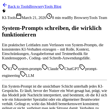
Back to Tools
BrowseryTools Blog
🧠
KI-Tools
March 21, 2026
8
min read
By
BrowseryTools Team
System-Prompts schreiben, die wirklich
funktionieren
Ein praktischer Leitfaden zum Verfassen von System-Prompts, die
konsistentes KI-Verhalten erzeugen – mit Rolle, Kontext,
Einschränkungen, Ausgabeformat und Testmethodik für
Kundensupport-, Coding- und Schreib-Anwendungsfälle.
KI
system-prompts
Claude
ChatGPT
prompt-
engineering
LLM
Ein System-Prompt ist die unsichtbare Schicht unterhalb jedes KI-
Gesprächs. Er läuft, bevor der Nutzer ein Wort gesagt hat, prägt, wie
das Modell jede Nachricht interpretiert, und bestimmt, ob die KI sich
wie ein fokussierter Spezialist oder ein allgemeiner Beantworter
verhält. Gelingt er, wirkt das Modell bemerkenswert konsistent;
gelingt er nicht, verbringt man jede Sitzung damit, Verhalten zu