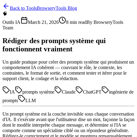
Back to Tools
BrowseryTools Blog
🧠
Outils IA
March 21, 2026
8
min read
By
BrowseryTools
Team
Rédiger des prompts système qui
fonctionnent vraiment
Un guide pratique pour créer des prompts système qui produisent un
comportement IA cohérent — couvrant le rôle, le contexte, les
contraintes, le format de sortie, et comment tester et itérer pour le
support client, le codage et la rédaction.
IA
prompts système
Claude
ChatGPT
ingénierie de
prompts
LLM
Un prompt système est la couche invisible sous chaque conversation
d'IA. Il s'exécute avant que l'utilisateur dise un mot, façonne la façon
dont le modèle interprète chaque message, et détermine si l'IA se
comporte comme un spécialiste ciblé ou un répondeur généraliste.
Rédigez-le correctement et le modèle se montrera remarquablement