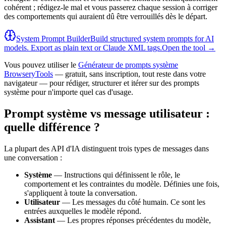
cohérent ; rédigez-le mal et vous passerez chaque session à corriger
des comportements qui auraient dû être verrouillés dès le départ.
System Prompt Builder
Build structured system prompts for AI
models. Export as plain text or Claude XML tags.
Open the tool →
Vous pouvez utiliser le
Générateur de prompts système
BrowseryTools
— gratuit, sans inscription, tout reste dans votre
navigateur — pour rédiger, structurer et itérer sur des prompts
système pour n'importe quel cas d'usage.
Prompt système vs message utilisateur :
quelle différence ?
La plupart des API d'IA distinguent trois types de messages dans
une conversation :
Système
— Instructions qui définissent le rôle, le
comportement et les contraintes du modèle. Définies une fois,
s'appliquent à toute la conversation.
Utilisateur
— Les messages du côté humain. Ce sont les
entrées auxquelles le modèle répond.
Assistant
— Les propres réponses précédentes du modèle,