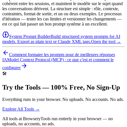
cohérent entre les sessions, et maintient le modèle sur le sujet quand
les conversations dérivent. La structure est simple : rôle, contexte,
contraintes, format de sortie, et un ou deux exemples. Le processus
d'itération — tester les cas limites et versionner les changements —
est ce qui fait passer un bon prompt système à un excellent.
System Prompt Builder
Build structured system prompts for AI
models. Export as plain text or Claude XML tags.
Open the tool →
Comment formater les prompts pour de meilleures réponses
IA
Model Context Protocol (MCP) : ce que c'est et comment le
configurer
🛠️
Try the Tools — 100% Free, No Sign-Up
Everything runs in your browser. No uploads. No accounts. No ads.
Explore All Tools →
All tools at BrowseryTools run entirely in your browser — no
uploads, no accounts, no ads.