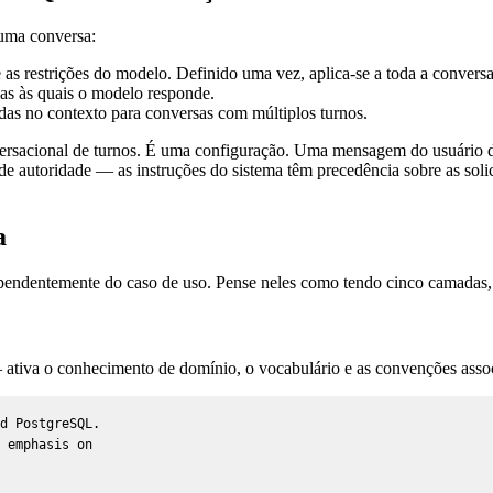
 uma conversa:
s restrições do modelo. Definido uma vez, aplica-se a toda a conversa
s às quais o modelo responde.
das no contexto para conversas com múltiplos turnos.
ersacional de turnos. É uma configuração. Uma mensagem do usuário di
e autoridade — as instruções do sistema têm precedência sobre as solici
a
endentemente do caso de uso. Pense neles como tendo cinco camadas, 
ativa o conhecimento de domínio, o vocabulário e as convenções assoc
d PostgreSQL.

 emphasis on
