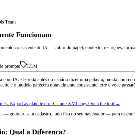
ls Team
mente Funcionam
ento consistente de IA — cobrindo papel, contexto, restrições, formato
de prompts
LLM
sa com IA. Ele roda antes do usuário dizer uma palavra, molda como o
certe e o modelo parecerá notavelmente consistente; erre e você passar
dels. Export as plain text or Claude XML tags.
Open the tool →
ls
— gratuito, sem cadastro, tudo fica no seu navegador — para rascunha
o: Qual a Diferença?