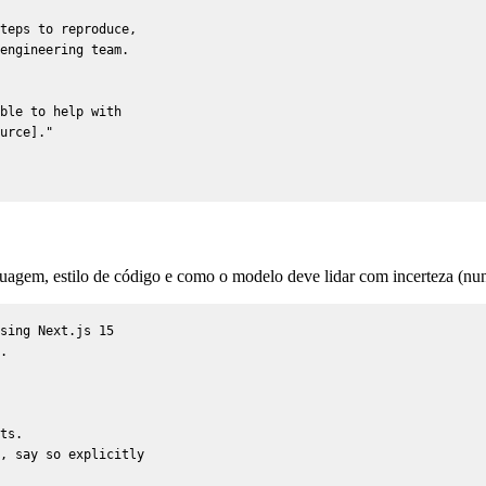
teps to reproduce,

engineering team.

ble to help with

urce]."

nguagem, estilo de código e como o modelo deve lidar com incerteza (nu
sing Next.js 15

.

ts.

, say so explicitly
