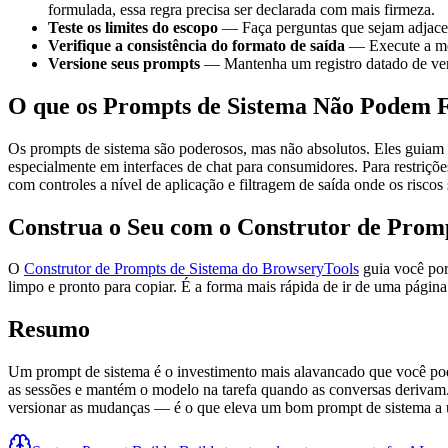
formulada, essa regra precisa ser declarada com mais firmeza.
Teste os limites do escopo
— Faça perguntas que sejam adjacen
Verifique a consistência do formato de saída
— Execute a mesm
Versione seus prompts
— Mantenha um registro datado de vers
O que os Prompts de Sistema Não Podem 
Os prompts de sistema são poderosos, mas não absolutos. Eles guiam 
especialmente em interfaces de chat para consumidores. Para restriç
com controles a nível de aplicação e filtragem de saída onde os riscos 
Construa o Seu com o Construtor de Promp
O
Construtor de Prompts de Sistema do BrowseryTools
guia você po
limpo e pronto para copiar. É a forma mais rápida de ir de uma pági
Resumo
Um prompt de sistema é o investimento mais alavancado que você pode
as sessões e mantém o modelo na tarefa quando as conversas derivam. A
versionar as mudanças — é o que eleva um bom prompt de sistema a