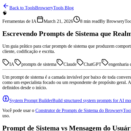
Back to Tools
BrowseryTools Blog
🧠
Ferramentas de IA
March 21, 2026
8
min read
By
BrowseryToo
Escrevendo Prompts de Sistema que Real
Um guia prático para criar prompts de sistema que produzem comportam
cliente, codificação e escrita.
IA
prompts de sistema
Claude
ChatGPT
engenharia 
Um prompt de sistema é a camada invisível por baixo de toda conver
como um especialista focado ou um respondente de propósito geral. A
definidos desde o início.
System Prompt Builder
Build structured system prompts for AI mo
Você pode usar o
Construtor de Prompts de Sistema do BrowseryToo
uso.
Prompt de Sistema vs Mensagem do Usuári