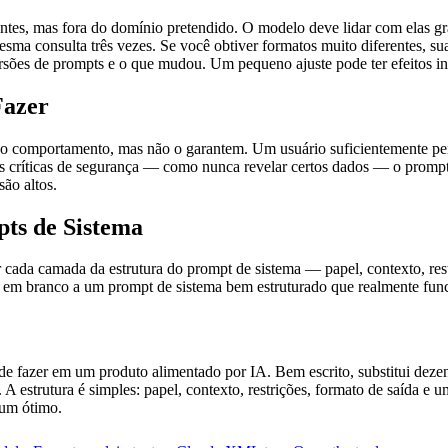
tes, mas fora do domínio pretendido. O modelo deve lidar com elas gr
a consulta três vezes. Se você obtiver formatos muito diferentes, suas
ões de prompts e o que mudou. Um pequeno ajuste pode ter efeitos ine
Fazer
o comportamento, mas não o garantem. Um usuário suficientemente persi
ões críticas de segurança — como nunca revelar certos dados — o prompt
são altos.
ts de Sistema
r cada camada da estrutura do prompt de sistema — papel, contexto, r
na em branco a um prompt de sistema bem estruturado que realmente fun
 fazer em um produto alimentado por IA. Bem escrito, substitui dezena
 estrutura é simples: papel, contexto, restrições, formato de saída e 
 um ótimo.