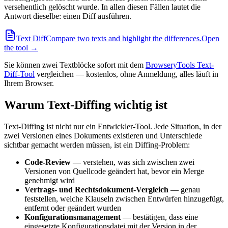
versehentlich gelöscht wurde. In allen diesen Fällen lautet die
Antwort dieselbe: einen Diff ausführen.
Text Diff
Compare two texts and highlight the differences.
Open
the tool →
Sie können zwei Textblöcke sofort mit dem
BrowseryTools Text-
Diff-Tool
vergleichen — kostenlos, ohne Anmeldung, alles läuft in
Ihrem Browser.
Warum Text-Diffing wichtig ist
Text-Diffing ist nicht nur ein Entwickler-Tool. Jede Situation, in der
zwei Versionen eines Dokuments existieren und Unterschiede
sichtbar gemacht werden müssen, ist ein Diffing-Problem:
Code-Review
— verstehen, was sich zwischen zwei
Versionen von Quellcode geändert hat, bevor ein Merge
genehmigt wird
Vertrags- und Rechtsdokument-Vergleich
— genau
feststellen, welche Klauseln zwischen Entwürfen hinzugefügt,
entfernt oder geändert wurden
Konfigurationsmanagement
— bestätigen, dass eine
eingesetzte Konfigurationsdatei mit der Version in der