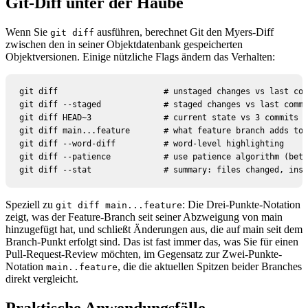
Git-Diff unter der Haube
Wenn Sie
ausführen, berechnet Git den Myers-Diff
git diff
zwischen den in seiner Objektdatenbank gespeicherten
Objektversionen. Einige nützliche Flags ändern das Verhalten:
git diff                      # unstaged changes vs last com
git diff --staged             # staged changes vs last commi
git diff HEAD~3               # current state vs 3 commits a
git diff main...feature       # what feature branch adds to 
git diff --word-diff          # word-level highlighting

git diff --patience           # use patience algorithm (bett
git diff --stat               # summary: files changed, inse
Speziell zu
: Die Drei-Punkte-Notation
git diff main...feature
zeigt, was der Feature-Branch seit seiner Abzweigung von main
hinzugefügt hat, und schließt Änderungen aus, die auf main seit dem
Branch-Punkt erfolgt sind. Das ist fast immer das, was Sie für einen
Pull-Request-Review möchten, im Gegensatz zur Zwei-Punkte-
Notation
, die die aktuellen Spitzen beider Branches
main..feature
direkt vergleicht.
Praktische Anwendungsfälle