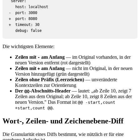
 server:

   host: localhost

-  port: 3000

+  port: 8080

+  timeout: 30

   debug: false
Die wichtigsten Elemente:
Zeilen mit
am Anfang
— im Original vorhanden, in der
-
neuen Version entfernt (rot dargestellt)
Zeilen mit
am Anfang
— nicht im Original, in der neuen
+
Version hinzugefügt (grün dargestellt)
Zeilen ohne Präfix (Leerzeichen)
— unveränderte
Kontextzeilen zur Orientierung
Der
-Abschnitts-Header
— lautet: „ab Zeile 10, zeigt 7
@@
Zeilen aus dem Original; ab Zeile 10, zeigt 8 Zeilen aus der
neuen Version." Das Format ist
@@ -start,count
.
+start,count @@
Wort-, Zeilen- und Zeichenebene-Diff
Die Granularität eines Diffs bestimmt, wie nützlich er für eine
gegebene Aufgabe ist.