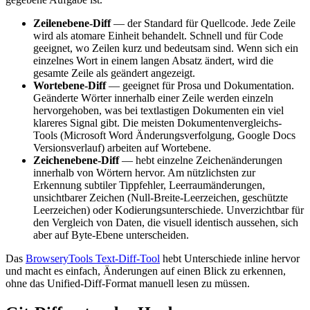
Zeilenebene-Diff
— der Standard für Quellcode. Jede Zeile
wird als atomare Einheit behandelt. Schnell und für Code
geeignet, wo Zeilen kurz und bedeutsam sind. Wenn sich ein
einzelnes Wort in einem langen Absatz ändert, wird die
gesamte Zeile als geändert angezeigt.
Wortebene-Diff
— geeignet für Prosa und Dokumentation.
Geänderte Wörter innerhalb einer Zeile werden einzeln
hervorgehoben, was bei textlastigen Dokumenten ein viel
klareres Signal gibt. Die meisten Dokumentenvergleichs-
Tools (Microsoft Word Änderungsverfolgung, Google Docs
Versionsverlauf) arbeiten auf Wortebene.
Zeichenebene-Diff
— hebt einzelne Zeichenänderungen
innerhalb von Wörtern hervor. Am nützlichsten zur
Erkennung subtiler Tippfehler, Leerraumänderungen,
unsichtbarer Zeichen (Null-Breite-Leerzeichen, geschützte
Leerzeichen) oder Kodierungsunterschiede. Unverzichtbar für
den Vergleich von Daten, die visuell identisch aussehen, sich
aber auf Byte-Ebene unterscheiden.
Das
BrowseryTools Text-Diff-Tool
hebt Unterschiede inline hervor
und macht es einfach, Änderungen auf einen Blick zu erkennen,
ohne das Unified-Diff-Format manuell lesen zu müssen.