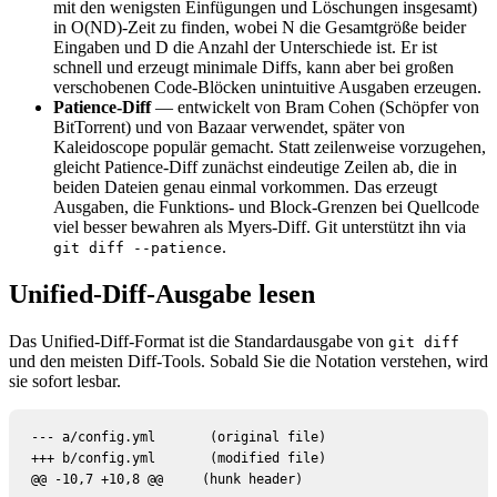
mit den wenigsten Einfügungen und Löschungen insgesamt)
in O(ND)-Zeit zu finden, wobei N die Gesamtgröße beider
Eingaben und D die Anzahl der Unterschiede ist. Er ist
schnell und erzeugt minimale Diffs, kann aber bei großen
verschobenen Code-Blöcken unintuitive Ausgaben erzeugen.
Patience-Diff
— entwickelt von Bram Cohen (Schöpfer von
BitTorrent) und von Bazaar verwendet, später von
Kaleidoscope populär gemacht. Statt zeilenweise vorzugehen,
gleicht Patience-Diff zunächst eindeutige Zeilen ab, die in
beiden Dateien genau einmal vorkommen. Das erzeugt
Ausgaben, die Funktions- und Block-Grenzen bei Quellcode
viel besser bewahren als Myers-Diff. Git unterstützt ihn via
.
git diff --patience
Unified-Diff-Ausgabe lesen
Das Unified-Diff-Format ist die Standardausgabe von
git diff
und den meisten Diff-Tools. Sobald Sie die Notation verstehen, wird
sie sofort lesbar.
--- a/config.yml       (original file)

+++ b/config.yml       (modified file)

@@ -10,7 +10,8 @@     (hunk header)
