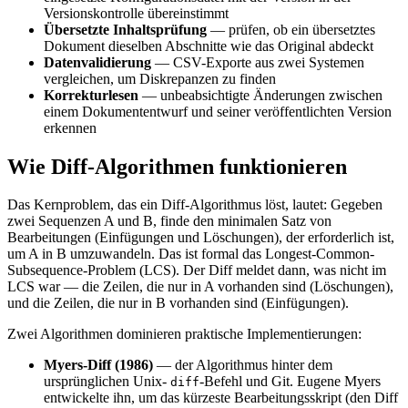
Versionskontrolle übereinstimmt
Übersetzte Inhaltsprüfung
— prüfen, ob ein übersetztes
Dokument dieselben Abschnitte wie das Original abdeckt
Datenvalidierung
— CSV-Exporte aus zwei Systemen
vergleichen, um Diskrepanzen zu finden
Korrekturlesen
— unbeabsichtigte Änderungen zwischen
einem Dokumententwurf und seiner veröffentlichten Version
erkennen
Wie Diff-Algorithmen funktionieren
Das Kernproblem, das ein Diff-Algorithmus löst, lautet: Gegeben
zwei Sequenzen A und B, finde den minimalen Satz von
Bearbeitungen (Einfügungen und Löschungen), der erforderlich ist,
um A in B umzuwandeln. Das ist formal das Longest-Common-
Subsequence-Problem (LCS). Der Diff meldet dann, was nicht im
LCS war — die Zeilen, die nur in A vorhanden sind (Löschungen),
und die Zeilen, die nur in B vorhanden sind (Einfügungen).
Zwei Algorithmen dominieren praktische Implementierungen:
Myers-Diff (1986)
— der Algorithmus hinter dem
ursprünglichen Unix-
-Befehl und Git. Eugene Myers
diff
entwickelte ihn, um das kürzeste Bearbeitungsskript (den Diff