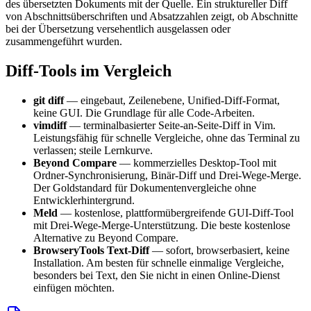
des übersetzten Dokuments mit der Quelle. Ein struktureller Diff
von Abschnittsüberschriften und Absatzzahlen zeigt, ob Abschnitte
bei der Übersetzung versehentlich ausgelassen oder
zusammengeführt wurden.
Diff-Tools im Vergleich
git diff
— eingebaut, Zeilenebene, Unified-Diff-Format,
keine GUI. Die Grundlage für alle Code-Arbeiten.
vimdiff
— terminalbasierter Seite-an-Seite-Diff in Vim.
Leistungsfähig für schnelle Vergleiche, ohne das Terminal zu
verlassen; steile Lernkurve.
Beyond Compare
— kommerzielles Desktop-Tool mit
Ordner-Synchronisierung, Binär-Diff und Drei-Wege-Merge.
Der Goldstandard für Dokumentenvergleiche ohne
Entwicklerhintergrund.
Meld
— kostenlose, plattformübergreifende GUI-Diff-Tool
mit Drei-Wege-Merge-Unterstützung. Die beste kostenlose
Alternative zu Beyond Compare.
BrowseryTools Text-Diff
— sofort, browserbasiert, keine
Installation. Am besten für schnelle einmalige Vergleiche,
besonders bei Text, den Sie nicht in einen Online-Dienst
einfügen möchten.