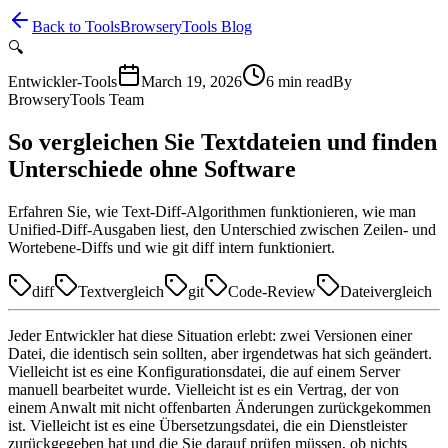
Back to Tools
BrowseryTools Blog
🔍
Entwickler-Tools
March 19, 2026
6
min read
By
BrowseryTools Team
So vergleichen Sie Textdateien und finden
Unterschiede ohne Software
Erfahren Sie, wie Text-Diff-Algorithmen funktionieren, wie man
Unified-Diff-Ausgaben liest, den Unterschied zwischen Zeilen- und
Wortebene-Diffs und wie git diff intern funktioniert.
diff
Textvergleich
git
Code-Review
Dateivergleich
Jeder Entwickler hat diese Situation erlebt: zwei Versionen einer
Datei, die identisch sein sollten, aber irgendetwas hat sich geändert.
Vielleicht ist es eine Konfigurationsdatei, die auf einem Server
manuell bearbeitet wurde. Vielleicht ist es ein Vertrag, der von
einem Anwalt mit nicht offenbarten Änderungen zurückgekommen
ist. Vielleicht ist es eine Übersetzungsdatei, die ein Dienstleister
zurückgegeben hat und die Sie darauf prüfen müssen, ob nichts