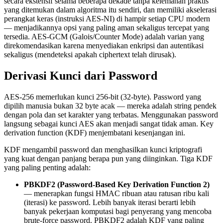
secara ekstensif selama beberapa dekade tanpa kelemahan praktis
yang ditemukan dalam algoritma itu sendiri, dan memiliki akselerasi
perangkat keras (instruksi AES-NI) di hampir setiap CPU modern
— menjadikannya opsi yang paling aman sekaligus tercepat yang
tersedia. AES-GCM (Galois/Counter Mode) adalah varian yang
direkomendasikan karena menyediakan enkripsi dan autentikasi
sekaligus (mendeteksi apakah ciphertext telah dirusak).
Derivasi Kunci dari Password
AES-256 memerlukan kunci 256-bit (32-byte). Password yang
dipilih manusia bukan 32 byte acak — mereka adalah string pendek
dengan pola dan set karakter yang terbatas. Menggunakan password
langsung sebagai kunci AES akan menjadi sangat tidak aman. Key
derivation function (KDF) menjembatani kesenjangan ini.
KDF mengambil password dan menghasilkan kunci kriptografi
yang kuat dengan panjang berapa pun yang diinginkan. Tiga KDF
yang paling penting adalah:
PBKDF2 (Password-Based Key Derivation Function 2)
— menerapkan fungsi HMAC ribuan atau ratusan ribu kali
(iterasi) ke password. Lebih banyak iterasi berarti lebih
banyak pekerjaan komputasi bagi penyerang yang mencoba
brute-force password. PBKDF2 adalah KDF yang paling