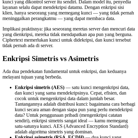
kunci yang dikontrol server itu sendiri. Dalam model itu, penyedia
layanan selalu dapat mendekripsi datamu. Dengan enkripsi sisi
klien, hanya seseorang yang memegang kunci — yang tidak pernah
meninggalkan perangkatmu — yang dapat membaca data.
Implikasi praktisnya: jika seseorang meretas server dan mencuri data
yang dienkripsi, mereka tidak mendapatkan apa pun yang berguna.
Ciphertext memerlukan kunci untuk didekripsi, dan kunci tersebut
tidak pernah ada di server.
Enkripsi Simetris vs Asimetris
Ada dua pendekatan fundamental untuk enkripsi, dan keduanya
melayani tujuan yang berbeda.
Enkripsi simetris (AES)
— satu kunci mengenkripsi data,
dan kunci yang sama mendekripsinya. Cepat, efisien, dan
cocok untuk mengenkripsi data dalam jumlah besar.
Tantangannya adalah distribusi kunci: bagaimana cara berbagi
kunci secara aman dengan siapa pun yang perlu mendekripsi
data? Untuk penggunaan pribadi (mengenkripsi catatan
sendiri), enkripsi simetris sangat ideal — kamu memegang
satu-satunya kunci. AES (Advanced Encryption Standard)
adalah algoritma simetris yang dominan.
Enkripsi asimetris (RSA, ECDH)
— dua kunci yang