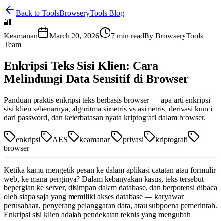
Back to Tools
BrowseryTools Blog
🔐
Keamanan
March 20, 2026
7
min read
By
BrowseryTools
Team
Enkripsi Teks Sisi Klien: Cara
Melindungi Data Sensitif di Browser
Panduan praktis enkripsi teks berbasis browser — apa arti enkripsi
sisi klien sebenarnya, algoritma simetris vs asimetris, derivasi kunci
dari password, dan keterbatasan nyata kriptografi dalam browser.
enkripsi
AES
keamanan
privasi
kriptografi
browser
Ketika kamu mengetik pesan ke dalam aplikasi catatan atau formulir
web, ke mana perginya? Dalam kebanyakan kasus, teks tersebut
bepergian ke server, disimpan dalam database, dan berpotensi dibaca
oleh siapa saja yang memiliki akses database — karyawan
perusahaan, penyerang pelanggaran data, atau subpoena pemerintah.
Enkripsi sisi klien adalah pendekatan teknis yang mengubah