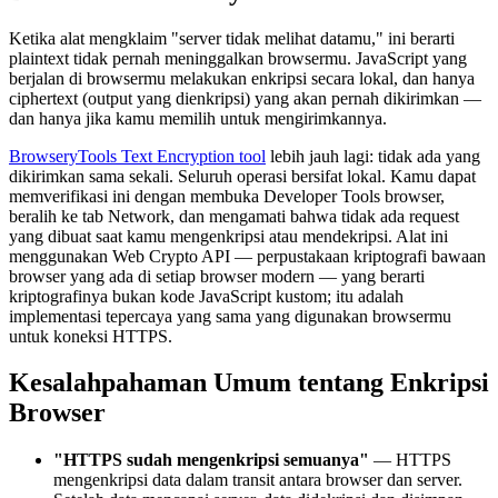
Ketika alat mengklaim "server tidak melihat datamu," ini berarti
plaintext tidak pernah meninggalkan browsermu. JavaScript yang
berjalan di browsermu melakukan enkripsi secara lokal, dan hanya
ciphertext (output yang dienkripsi) yang akan pernah dikirimkan —
dan hanya jika kamu memilih untuk mengirimkannya.
BrowseryTools Text Encryption tool
lebih jauh lagi: tidak ada yang
dikirimkan sama sekali. Seluruh operasi bersifat lokal. Kamu dapat
memverifikasi ini dengan membuka Developer Tools browser,
beralih ke tab Network, dan mengamati bahwa tidak ada request
yang dibuat saat kamu mengenkripsi atau mendekripsi. Alat ini
menggunakan Web Crypto API — perpustakaan kriptografi bawaan
browser yang ada di setiap browser modern — yang berarti
kriptografinya bukan kode JavaScript kustom; itu adalah
implementasi tepercaya yang sama yang digunakan browsermu
untuk koneksi HTTPS.
Kesalahpahaman Umum tentang Enkripsi
Browser
"HTTPS sudah mengenkripsi semuanya"
— HTTPS
mengenkripsi data dalam transit antara browser dan server.