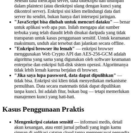
Setelah data mencapai server, data didekripsi dan disimpan
dalam plaintext (atau dienkripsi ulang dengan kunci yang
dikontrol server). Enkripsi sisi klien melindungi data dari
server itu sendiri, bukan hanya dari intersepsi jaringan.
"JavaScript bisa diubah untuk mencuri dataku"
— benar
untuk aplikasi web apa pun. Inilah mengapa alat sumber
terbuka yang telah diaudit lebih disukai daripada yang tidak
transparan untuk kasus penggunaan sensitif. Untuk keamanan
maksimum, unduh alat tersebut dan jalankan secara offline.
"Enkripsi browser itu lemah"
— enkripsi browser
menggunakan Web Crypto API dan AES-256-GCM adalah
algoritma yang sama yang digunakan oleh software keamanan
enterprise dan enkripsi full-disk sistem operasi. Algoritmanya
tidak lebih lemah karena berjalan di browser.
"Jika saya lupa password, data dapat dipulihkan"
—
tidak bisa. Enkripsi sisi klien tidak menyediakan mekanisme
pemulihan. Data secara matematis tidak dapat dipulihkan
tanpa kunci. Ini adalah fitur, bukan bug — tetapi memerlukan
manajemen kunci yang hati-hati.
Kasus Penggunaan Praktis
Mengenkripsi catatan sensitif
— informasi medis, detail
akun keuangan, atau entri jurnal pribadi yang ingin kamu
simpan di aplikasi catatan cloud tanpa mempercayai penyedia