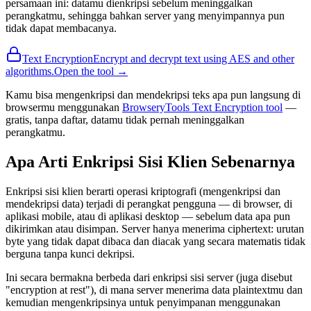
persamaan ini: datamu dienkripsi sebelum meninggalkan
perangkatmu, sehingga bahkan server yang menyimpannya pun
tidak dapat membacanya.
Text Encryption
Encrypt and decrypt text using AES and other
algorithms.
Open the tool →
Kamu bisa mengenkripsi dan mendekripsi teks apa pun langsung di
browsermu menggunakan
BrowseryTools Text Encryption tool
—
gratis, tanpa daftar, datamu tidak pernah meninggalkan
perangkatmu.
Apa Arti Enkripsi Sisi Klien Sebenarnya
Enkripsi sisi klien berarti operasi kriptografi (mengenkripsi dan
mendekripsi data) terjadi di perangkat pengguna — di browser, di
aplikasi mobile, atau di aplikasi desktop — sebelum data apa pun
dikirimkan atau disimpan. Server hanya menerima ciphertext: urutan
byte yang tidak dapat dibaca dan diacak yang secara matematis tidak
berguna tanpa kunci dekripsi.
Ini secara bermakna berbeda dari enkripsi sisi server (juga disebut
"encryption at rest"), di mana server menerima data plaintextmu dan
kemudian mengenkripsinya untuk penyimpanan menggunakan