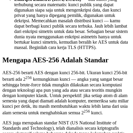
terhubung secara matematis: kunci publik yang dapat
digunakan siapa saja untuk mengenkripsi data, dan kunci
privat yang hanya dipegang pemilik, digunakan untuk
dekripsi. Memecahkan masalah distribusi kunci — kamu
dapat berbagi kunci publik secara terbuka. Jauh lebih lambat
dari enkripsi simetris untuk data besar. Sebagian besar sistem
dunia nyata menggunakan enkripsi asimetris hanya untuk
bertukar kunci simetris, kemudian beralih ke AES untuk data
massal. Beginilah cara kerja TLS (HTTPS).
Mengapa AES-256 Adalah Standar
AES-256 berarti AES dengan kunci 256-bit. Ukuran kunci 256-bit
256
berarti ada 2
kemungkinan kunci — angka yang sangat besar
sehingga brute-force tidak mungkin dilakukan secara komputasi
dengan teknologi apa pun yang ada atau secara teoritis mungkin
dengan komputer klasik. Untuk perspektif: jika setiap atom di alam
semesta yang dapat diamati adalah komputer, memeriksa satu miliar
kunci per detik, itu masih membutuhkan waktu lebih lama dari usia
256
alam semesta untuk menghabiskan semua 2
kunci.
AES juga merupakan standar NIST (US National Institute of
Standards and Technology), telah dianalisis secara kriptografis