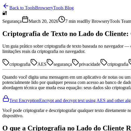
Back to Tools
BrowseryTools Blog
🔐
Segurança
March 20, 2026
7
min read
By
BrowseryTools Tea
Criptografia de Texto no Lado do Cliente
Um guia prático sobre criptografia de texto baseada no navegador — o q
limitações reais da criptografia no navegador.
criptografia
AES
segurança
privacidade
criptografia
Quando você digita uma mensagem em um aplicativo de notas ou um fo
potencialmente lido por qualquer pessoa com acesso ao banco de dado
abordagem técnica que muda essa equação: seus dados são criptografad
Text Encryption
Encrypt and decrypt text using AES and other alg
Você pode criptografar e descriptografar qualquer texto diretamente 
dispositivo.
O que a Criptografia no Lado do Cliente R