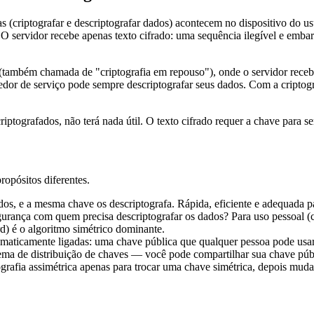
icas (criptografar e descriptografar dados) acontecem no dispositivo d
O servidor recebe apenas texto cifrado: uma sequência ilegível e emba
dor (também chamada de "criptografia em repouso"), onde o servidor rec
edor de serviço pode sempre descriptografar seus dados. Com a criptog
riptografados, não terá nada útil. O texto cifrado requer a chave para s
ropósitos diferentes.
s, e a mesma chave os descriptografa. Rápida, eficiente e adequada pa
rança com quem precisa descriptografar os dados? Para uso pessoal (crip
) é o algoritmo simétrico dominante.
ticamente ligadas: uma chave pública que qualquer pessoa pode usar 
lema de distribuição de chaves — você pode compartilhar sua chave públ
tografia assimétrica apenas para trocar uma chave simétrica, depois 