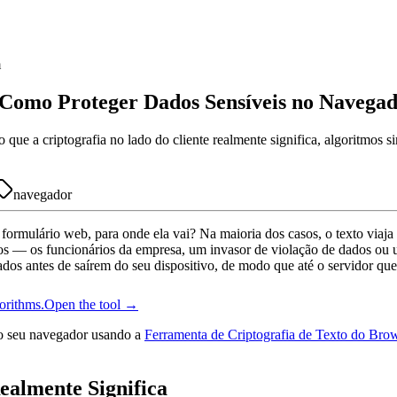
m
: Como Proteger Dados Sensíveis no Navega
ue a criptografia no lado do cliente realmente significa, algoritmos si
navegador
rmulário web, para onde ela vai? Na maioria dos casos, o texto viaj
s — os funcionários da empresa, um invasor de violação de dados ou um
os antes de saírem do seu dispositivo, de modo que até o servidor que
orithms.
Open the tool →
no seu navegador usando a
Ferramenta de Criptografia de Texto do Bro
ealmente Significa