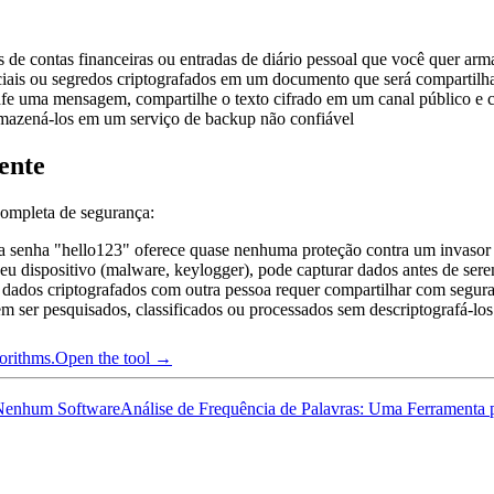
de contas financeiras ou entradas de diário pessoal que você quer ar
ais ou segredos criptografados em um documento que será compartilhad
fe uma mensagem, compartilhe o texto cifrado em um canal público e c
rmazená-los em um serviço de backup não confiável
ente
completa de segurança:
enha "hello123" oferece quase nenhuma proteção contra um invasor d
u dispositivo (malware, keylogger), pode capturar dados antes de sere
dados criptografados com outra pessoa requer compartilhar com segur
ser pesquisados, classificados ou processados sem descriptografá-los
orithms.
Open the tool →
 Nenhum Software
Análise de Frequência de Palavras: Uma Ferramenta p