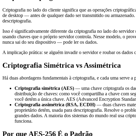
Criptografia no lado do cliente significa que as operações criptográf
de desktop — antes de qualquer dado ser transmitido ou armazenado. 
descriptografia.
Isso é significativamente diferente da criptografia no lado do servi
usando chaves que o próprio servidor controla. Nesse modelo, o prov
nunca sai do seu dispositivo — pode ler os dados.
A implicação prática: se alguém invadir o servidor e roubar os dados c
Criptografia Simétrica vs Assimétrica
Há duas abordagens fundamentais à criptografia, e cada uma serve a p
Criptografia simétrica (AES)
— uma chave criptografa os dado
distribuição de chaves: como você compartilha a chave com segu
você detém a única chave. AES (Advanced Encryption Standard
Criptografia assimétrica (RSA, ECDH)
— duas chaves matema
proprietário detém, usada para descriptografia. Resolve o prob
grandes dados. A maioria dos sistemas do mundo real usa crip
funciona.
Por que AES-256 É o Padrão