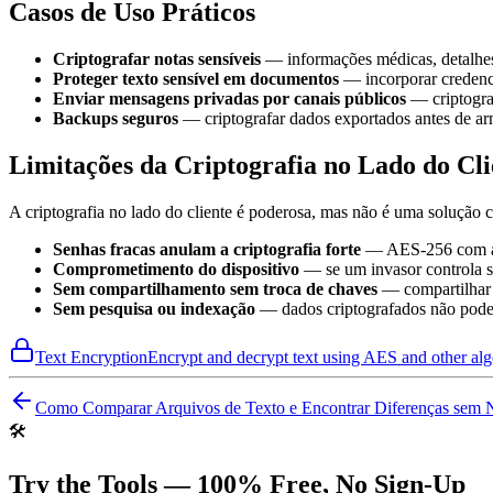
Casos de Uso Práticos
Criptografar notas sensíveis
— informações médicas, detalhes 
Proteger texto sensível em documentos
— incorporar credenci
Enviar mensagens privadas por canais públicos
— criptogra
Backups seguros
— criptografar dados exportados antes de a
Limitações da Criptografia no Lado do Cli
A criptografia no lado do cliente é poderosa, mas não é uma solução 
Senhas fracas anulam a criptografia forte
— AES-256 com a s
Comprometimento do dispositivo
— se um invasor controla se
Sem compartilhamento sem troca de chaves
— compartilhar 
Sem pesquisa ou indexação
— dados criptografados não podem 
Text Encryption
Encrypt and decrypt text using AES and other alg
Como Comparar Arquivos de Texto e Encontrar Diferenças sem
🛠️
Try the Tools — 100% Free, No Sign-Up