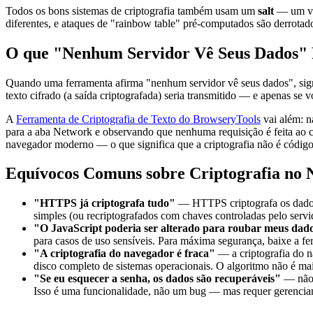
Todos os bons sistemas de criptografia também usam um
salt
— um val
diferentes, e ataques de "rainbow table" pré-computados são derrotad
O que "Nenhum Servidor Vê Seus Dados" 
Quando uma ferramenta afirma "nenhum servidor vê seus dados", signi
texto cifrado (a saída criptografada) seria transmitido — e apenas se v
A
Ferramenta de Criptografia de Texto do BrowseryTools
vai além: n
para a aba Network e observando que nenhuma requisição é feita ao c
navegador moderno — o que significa que a criptografia não é códi
Equívocos Comuns sobre Criptografia no
"HTTPS já criptografa tudo"
— HTTPS criptografa os dados 
simples (ou recriptografados com chaves controladas pelo servid
"O JavaScript poderia ser alterado para roubar meus dad
para casos de uso sensíveis. Para máxima segurança, baixe a fer
"A criptografia do navegador é fraca"
— a criptografia do 
disco completo de sistemas operacionais. O algoritmo não é m
"Se eu esquecer a senha, os dados são recuperáveis"
— não 
Isso é uma funcionalidade, não um bug — mas requer gerencia