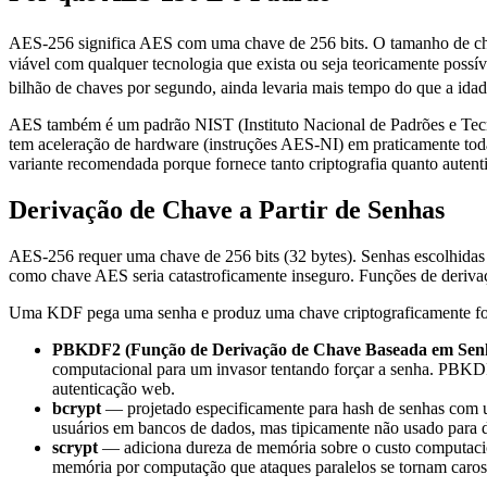
AES-256 significa AES com uma chave de 256 bits. O tamanho de chav
viável com qualquer tecnologia que exista ou seja teoricamente poss
bilhão de chaves por segundo, ainda levaria mais tempo do que a idad
AES também é um padrão NIST (Instituto Nacional de Padrões e Tecno
tem aceleração de hardware (instruções AES-NI) em praticamente 
variante recomendada porque fornece tanto criptografia quanto autentic
Derivação de Chave a Partir de Senhas
AES-256 requer uma chave de 256 bits (32 bytes). Senhas escolhidas 
como chave AES seria catastroficamente inseguro. Funções de deriv
Uma KDF pega uma senha e produz uma chave criptograficamente for
PBKDF2 (Função de Derivação de Chave Baseada em Sen
computacional para um invasor tentando forçar a senha. PBKD
autenticação web.
bcrypt
— projetado especificamente para hash de senhas com u
usuários em bancos de dados, mas tipicamente não usado para 
scrypt
— adiciona dureza de memória sobre o custo computaci
memória por computação que ataques paralelos se tornam caros