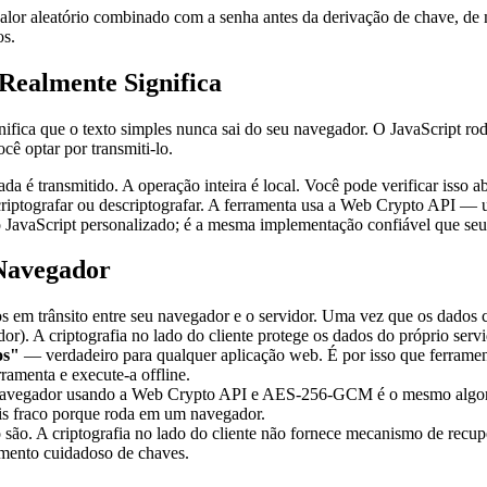
or aleatório combinado com a senha antes da derivação de chave, d
os.
Realmente Significa
fica que o texto simples nunca sai do seu navegador. O JavaScript rod
ocê optar por transmiti-lo.
ada é transmitido. A operação inteira é local. Você pode verificar is
riptografar ou descriptografar. A ferramenta usa a Web Crypto API — 
go JavaScript personalizado; é a mesma implementação confiável que s
 Navegador
em trânsito entre seu navegador e o servidor. Uma vez que os dados c
or). A criptografia no lado do cliente protege os dados do próprio servi
os"
— verdadeiro para qualquer aplicação web. É por isso que ferrament
ramenta e execute-a offline.
navegador usando a Web Crypto API e AES-256-GCM é o mesmo algoritm
ais fraco porque roda em um navegador.
são. A criptografia no lado do cliente não fornece mecanismo de recu
mento cuidadoso de chaves.