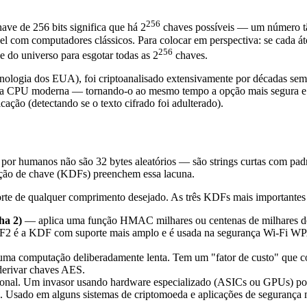
256
e de 256 bits significa que há 2
chaves possíveis — um número tã
ível com computadores clássicos. Para colocar em perspectiva: se cada
256
e do universo para esgotar todas as 2
chaves.
logia dos EUA), foi criptoanalisado extensivamente por décadas sem q
toda CPU moderna — tornando-o ao mesmo tempo a opção mais segura e
ação (detectando se o texto cifrado foi adulterado).
por humanos não são 32 bytes aleatórios — são strings curtas com padr
ação de chave (KDFs) preenchem essa lacuna.
te de qualquer comprimento desejado. As três KDFs mais importantes 
ha 2)
— aplica uma função HMAC milhares ou centenas de milhares de ve
F2 é a KDF com suporte mais amplo e é usada na segurança Wi-Fi WPA2,
ma computação deliberadamente lenta. Tem um "fator de custo" que co
derivar chaves AES.
onal. Um invasor usando hardware especializado (ASICs ou GPUs) pod
. Usado em alguns sistemas de criptomoeda e aplicações de segurança m