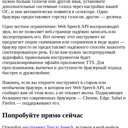
нужно больше голосов или другой язык, установите
дополнительные системные голоса через настройки вашей
ОС, и они автоматически появятся в селекторе. Одни
браузеры предоставляют горстку голосов; другие — десятки.
Одно честное ограничение: Web Speech API воспроизводит
звук, но не позволяет веб-странице надёжно записать или
экспортировать его. Вот почему этот инструмент не
предлагает опции скачивания или сохранения в виде аудио —
браузер просто не предоставляет надёжного способа захватить
синтезированную речь. Если вам нужен экспортируемый
аудиофайл, правильным инструментом будет
специализированное офлайн-приложение TTS. Для
прослушивания, вычитки и доступности браузерный подход
быстрее и дружелюбнее.
Наконец, если вы откроете инструмент в старом или
необычном браузере, в котором нет Web Speech API, он
сообщит вам об этом ясно, а не откажет молча. Подавляющее
большинство современных браузеров — Chrome, Edge, Safari и
Firefox — поддерживают его.
Попробуйте прямо сейчас
Откройте
инструмент Text to Speech
, вставьте какой-нибудь