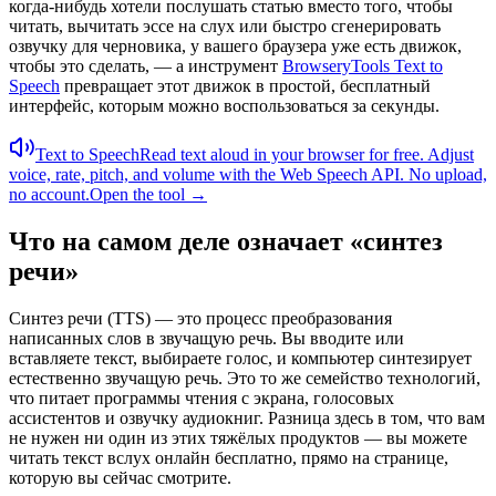
когда-нибудь хотели послушать статью вместо того, чтобы
читать, вычитать эссе на слух или быстро сгенерировать
озвучку для черновика, у вашего браузера уже есть движок,
чтобы это сделать, — а инструмент
BrowseryTools Text to
Speech
превращает этот движок в простой, бесплатный
интерфейс, которым можно воспользоваться за секунды.
Text to Speech
Read text aloud in your browser for free. Adjust
voice, rate, pitch, and volume with the Web Speech API. No upload,
no account.
Open the tool →
Что на самом деле означает «синтез
речи»
Синтез речи (TTS) — это процесс преобразования
написанных слов в звучащую речь. Вы вводите или
вставляете текст, выбираете голос, и компьютер синтезирует
естественно звучащую речь. Это то же семейство технологий,
что питает программы чтения с экрана, голосовых
ассистентов и озвучку аудиокниг. Разница здесь в том, что вам
не нужен ни один из этих тяжёлых продуктов — вы можете
читать текст вслух онлайн бесплатно, прямо на странице,
которую вы сейчас смотрите.