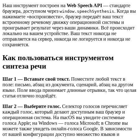
Наш инструмент построен на
Web Speech API
— стандарте
браузера, доступном через
. Когда вы
window.speechSynthesis
нажимаете «воспроизвести», браузер передаёт ваш текст
встроенному речевому движку операционной системы и
проигрывает результат через ваши динамики. Всё происходит
локально на вашем устройстве. Ваш текст никогда не
отправляется на сервер, никогда не логируется и никогда не
сохраняется.
Как пользоваться инструментом
синтеза речи
Шаг 1 — Вставьте свой текст.
Поместите любой текст в
поле: письмо, абзац из документа, сценарий, абзац на другом
языке. Поле ввода принимает длинные отрывки, так что целая
статья отлично подойдёт.
Шаг 2 — Выберите голос.
Селектор голосов перечисляет
каждый голос, который делают доступным ваш браузер и
операционная система. На macOS вы увидите системные
голоса Apple; на Windows — голоса Microsoft; в Chrome вы
можете также увидеть онлайн-голоса Google. В зависимости
от вашей конфигурации доступно множество языков и