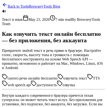
Back to Tools
BrowseryTools Blog
🔊
Текст и язык
May 21, 2026
7
min read
By
BrowseryTools
Team
Как озвучить текст онлайн бесплатно
— без приложения, без аккаунта
Превратите любой текст в речь прямо в браузере. Настройте
голос, скорость, высоту тона и громкость с помощью
бесплатного инструмента на основе Web Speech API —
приватно, мгновенно и работает на Mac, Windows, Linux, iOS
и Android.
синтез речи онлайн бесплатно
озвучить текст
TTS
web speech api
доступность
озвучка
Внутри каждого современного браузера прячется тихая
суперсила: он может читать текст вслух. Без приложения для
установки, без подписки, без аккаунта, без загрузки. Если вы