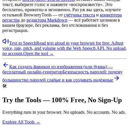
текст, выберите голос и нажмите «воспроизвести». Это
бесплатно, приватно и мгновенно. Раз уж вы здесь, изучите
остальной BrowseryTools — от
счётчика текста
и
конвертера
регистра
до
редактора Markdown
— всё работает целиком в
вашем браузере, без рекламы, без отслеживания и без
регистрации.
Text to Speech
Read text aloud in your browser for free. Adjust
voice, rate, pitch, and volume with the Web Speech API. No upload,
no account.
Open the tool →
Как создать фавикон из изображения (или буквы) —
бесплатный онлайн-генератор
Безопасность паролей: почему
большинство паролей слабые и как создавать надёжные
🛠️
Try the Tools — 100% Free, No Sign-Up
Everything runs in your browser. No uploads. No accounts. No ads.
Explore All Tools →