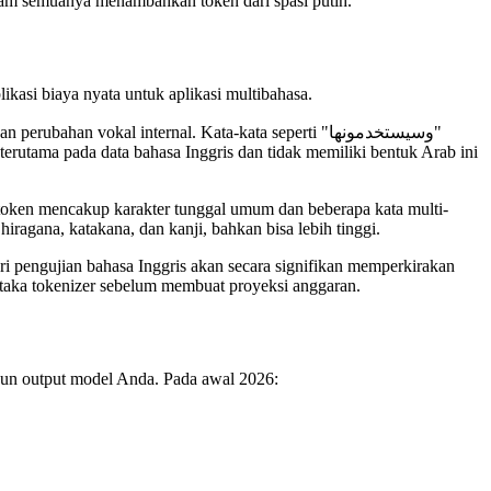
am semuanya menambahkan token dari spasi putih.
ikasi biaya nyata untuk aplikasi multibahasa.
n vokal internal. Kata-kata seperti "وسيستخدمونها"
terutama pada data bahasa Inggris dan tidak memiliki bentuk Arab ini
a token mencakup karakter tunggal umum dan beberapa kata multi-
ragana, katakana, dan kanji, bahkan bisa lebih tinggi.
ari pengujian bahasa Inggris akan secara signifikan memperkirakan
taka tokenizer sebelum membuat proyeksi anggaran.
un output model Anda. Pada awal 2026: