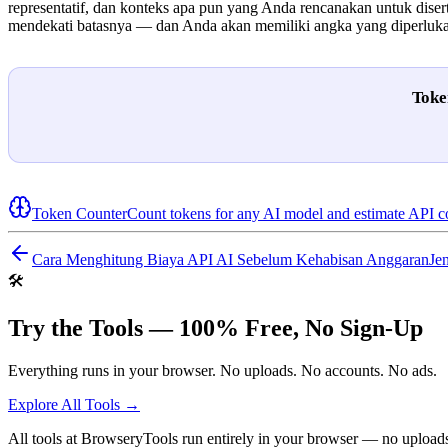
representatif, dan konteks apa pun yang Anda rencanakan untuk dise
mendekati batasnya — dan Anda akan memiliki angka yang diperluka
Toke
Token Counter
Count tokens for any AI model and estimate API c
Cara Menghitung Biaya API AI Sebelum Kehabisan Anggaran
Je
🛠️
Try the Tools — 100% Free, No Sign-Up
Everything runs in your browser. No uploads. No accounts. No ads.
Explore All Tools →
All tools at BrowseryTools run entirely in your browser — no uploads