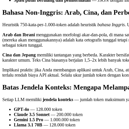
Spasi putih berulang dan pemformatan
— JSON dengan inden
Bahasa Non-Inggris: Arab, Cina, dan Per
Heuristik 750-kata-per-1.000-token adalah heuristik
bahasa Inggris
. 
Arab dan Ibrani
menggunakan morfologi akar-dan-pola, di mana satu akar
(mereka akan menggunakannya) adalah kata ortografis tunggal tetapi 
sebagai token tunggal.
Cina dan Jepang
memiliki tantangan yang berbeda. Karakter bersifa
karakter umum. Teks Cina biasanya berjalan 1,5–2x lebih banyak token
Implikasi praktis: jika Anda membangun aplikasi untuk Arab, Cina, at
terlalu rendah biaya API aktual. Selalu ukur jumlah token dengan k
Batas Jendela Konteks: Mengapa Melampa
Setiap LLM memiliki
jendela konteks
— jumlah token maksimum yang
GPT-4o
— 128.000 token
Claude 3.5 Sonnet
— 200.000 token
Gemini 1.5 Pro
— 1.000.000 token
Llama 3.1 70B
— 128.000 token