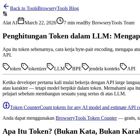
Back to Tools
BrowseryTools Blog
🔢
Alat AI
March 22, 2026
7
min read
By
BrowseryTools Team
Penghitungan Token dalam LLM: Mengap
Apa itu token sebenarnya, cara kerja byte-pair encoding, mengapa at
API.
token
tokenizer
LLM
BPE
jendela konteks
API
Ketika developer pertama kali mulai bekerja dengan API large langua
atau karakter — tetapi model berpikir dalam token. Memahami apa itu
pelajari sebelum membangun sesuatu yang serius di atas LLM.
Token Counter
Count tokens for any AI model and estimate API c
Anda dapat menggunakan
BrowseryTools Token Counter
— gratis, 
Apa Itu Token? (Bukan Kata, Bukan Kara