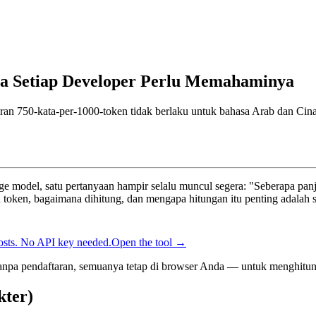
a Setiap Developer Perlu Memahaminya
uran 750-kata-per-1000-token tidak berlaku untuk bahasa Arab dan Cin
ge model, satu pertanyaan hampir selalu muncul segera: "Seberapa panj
 token, bagaimana dihitung, dan mengapa hitungan itu penting adalah s
osts. No API key needed.
Open the tool →
tanpa pendaftaran, semuanya tetap di browser Anda — untuk menghitu
kter)