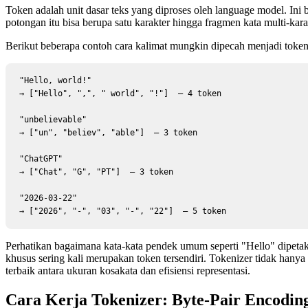
Token adalah unit dasar teks yang diproses oleh language model. Ini b
potongan itu bisa berupa satu karakter hingga fragmen kata multi-kar
Berikut beberapa contoh cara kalimat mungkin dipecah menjadi token
"Hello, world!"

→ ["Hello", ",", " world", "!"]  — 4 token

"unbelievable"

→ ["un", "believ", "able"]  — 3 token

"ChatGPT"

→ ["Chat", "G", "PT"]  — 3 token

"2026-03-22"

→ ["2026", "-", "03", "-", "22"]  — 5 token
Perhatikan bagaimana kata-kata pendek umum seperti "Hello" dipetak
khusus sering kali merupakan token tersendiri. Tokenizer tidak han
terbaik antara ukuran kosakata dan efisiensi representasi.
Cara Kerja Tokenizer: Byte-Pair Encodin