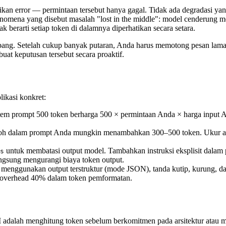
kan error — permintaan tersebut hanya gagal. Tidak ada degradasi yan
fenomena yang disebut masalah "lost in the middle": model cenderung m
k berarti setiap token di dalamnya diperhatikan secara setara.
kembang. Setelah cukup banyak putaran, Anda harus memotong pesan la
t keputusan tersebut secara proaktif.
ikasi konkret:
m prompt 500 token berharga 500 × permintaan Anda × harga input A
 dalam prompt Anda mungkin menambahkan 300–500 token. Ukur apaka
untuk membatasi output model. Tambahkan instruksi eksplisit dala
s
angsung mengurangi biaya token output.
enggunakan output terstruktur (mode JSON), tanda kutip, kurung, da
 overhead 40% dalam token pemformatan.
M adalah menghitung token sebelum berkomitmen pada arsitektur atau