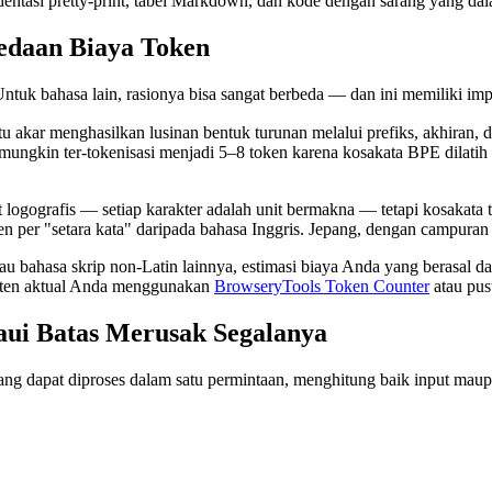
tasi pretty-print, tabel Markdown, dan kode dengan sarang yang dal
bedaan Biaya Token
Untuk bahasa lain, rasionya bisa sangat berbeda — dan ini memiliki impl
 menghasilkan lusinan bentuk turunan melalui prefiks, akhiran, dan perubaha
mungkin ter-tokenisasi menjadi 5–8 token karena kosakata BPE dilatih 
t logografis — setiap karakter adalah unit bermakna — tetapi kosakat
 per "setara kata" daripada bahasa Inggris. Jepang, dengan campuran hi
au bahasa skrip non-Latin lainnya, estimasi biaya Anda yang berasal d
onten aktual Anda menggunakan
BrowseryTools Token Counter
atau pus
ui Batas Merusak Segalanya
 dapat diproses dalam satu permintaan, menghitung baik input maup