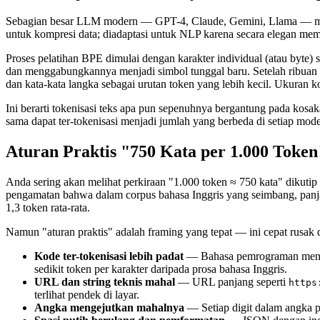
Sebagian besar LLM modern — GPT-4, Claude, Gemini, Llama — m
untuk kompresi data; diadaptasi untuk NLP karena secara elegan me
Proses pelatihan BPE dimulai dengan karakter individual (atau byte
dan menggabungkannya menjadi simbol tunggal baru. Setelah ribuan p
dan kata-kata langka sebagai urutan token yang lebih kecil. Ukuran 
Ini berarti tokenisasi teks apa pun sepenuhnya bergantung pada kosaka
sama dapat ter-tokenisasi menjadi jumlah yang berbeda di setiap mo
Aturan Praktis "750 Kata per 1.000 Token
Anda sering akan melihat perkiraan "1.000 token ≈ 750 kata" dikutip u
pengamatan bahwa dalam corpus bahasa Inggris yang seimbang, panjang t
1,3 token rata-rata.
Namun "aturan praktis" adalah framing yang tepat — ini cepat rusak 
Kode ter-tokenisasi lebih padat
— Bahasa pemrograman menggun
sedikit token per karakter daripada prosa bahasa Inggris.
URL dan string teknis mahal
— URL panjang seperti
https
terlihat pendek di layar.
Angka mengejutkan mahalnya
— Setiap digit dalam angka p