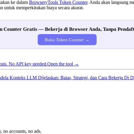
rtakan ke dalam
BrowseryTools Token Counter
. Anda akan langsung me
n untuk memperkirakan biaya secara akurat.
n Counter Gratis — Bekerja di Browser Anda, Tanpa Pendaf
Buka Token Counter →
osts. No API key needed.
Open the tool →
ndela Konteks LLM Dijelaskan: Batas, Strategi, dan Cara Bekerja Di 
, no accounts, no ads.