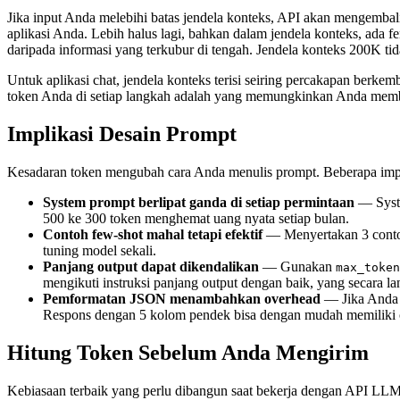
Jika input Anda melebihi batas jendela konteks, API akan mengembali
aplikasi Anda. Lebih halus lagi, bahkan dalam jendela konteks, ada 
daripada informasi yang terkubur di tengah. Jendela konteks 200K tida
Untuk aplikasi chat, jendela konteks terisi seiring percakapan ber
token Anda di setiap langkah adalah yang memungkinkan Anda membua
Implikasi Desain Prompt
Kesadaran token mengubah cara Anda menulis prompt. Beberapa impl
System prompt berlipat ganda di setiap permintaan
— Syste
500 ke 300 token menghemat uang nyata setiap bulan.
Contoh few-shot mahal tetapi efektif
— Menyertakan 3 contoh
tuning model sekali.
Panjang output dapat dikendalikan
— Gunakan
max_token
mengikuti instruksi panjang output dengan baik, yang secara l
Pemformatan JSON menambahkan overhead
— Jika Anda m
Respons dengan 5 kolom pendek bisa dengan mudah memiliki
Hitung Token Sebelum Anda Mengirim
Kebiasaan terbaik yang perlu dibangun saat bekerja dengan API LL