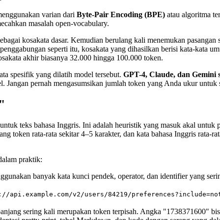
enggunakan varian dari
Byte-Pair Encoding (BPE)
atau algoritma t
mecahkan masalah open-vocabulary.
) sebagai kosakata dasar. Kemudian berulang kali menemukan pasangan 
enggabungan seperti itu, kosakata yang dihasilkan berisi kata-kata u
kosakata akhir biasanya 32.000 hingga 100.000 token.
ta spesifik yang dilatih model tersebut.
GPT-4, Claude, dan Gemini
del. Jangan pernah mengasumsikan jumlah token yang Anda ukur untuk s
"
ntuk teks bahasa Inggris. Ini adalah heuristik yang masuk akal untuk pr
oken rata-rata sekitar 4–5 karakter, dan kata bahasa Inggris rata-rata 
dalam praktik:
akan banyak kata kunci pendek, operator, dan identifier yang sering
://api.example.com/v2/users/84219/preferences?include=no
anjang sering kali merupakan token terpisah. Angka "1738371600" bis