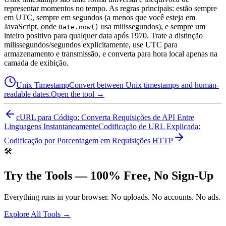
representar momentos no tempo. As regras principais: estão sempre
em UTC, sempre em segundos (a menos que você esteja em
JavaScript, onde
usa milissegundos), e sempre um
Date.now()
inteiro positivo para qualquer data após 1970. Trate a distinção
milissegundos/segundos explicitamente, use UTC para
armazenamento e transmissão, e converta para hora local apenas na
camada de exibição.
Unix Timestamp
Convert between Unix timestamps and human-
readable dates.
Open the tool →
cURL para Código: Converta Requisições de API Entre
Linguagens Instantaneamente
Codificação de URL Explicada:
Codificação por Porcentagem em Requisições HTTP
🛠️
Try the Tools — 100% Free, No Sign-Up
Everything runs in your browser. No uploads. No accounts. No ads.
Explore All Tools →