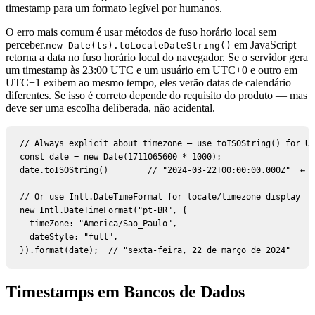
timestamp para um formato legível por humanos.
O erro mais comum é usar métodos de fuso horário local sem
perceber.
em JavaScript
new Date(ts).toLocaleDateString()
retorna a data no fuso horário local do navegador. Se o servidor gera
um timestamp às 23:00 UTC e um usuário em UTC+0 e outro em
UTC+1 exibem ao mesmo tempo, eles verão datas de calendário
diferentes. Se isso é correto depende do requisito do produto — mas
deve ser uma escolha deliberada, não acidental.
// Always explicit about timezone — use toISOString() for UT
const date = new Date(1711065600 * 1000);

date.toISOString()        // "2024-03-22T00:00:00.000Z"  ← a
// Or use Intl.DateTimeFormat for locale/timezone display

new Intl.DateTimeFormat("pt-BR", {

  timeZone: "America/Sao_Paulo",

  dateStyle: "full",

}).format(date);  // "sexta-feira, 22 de março de 2024"
Timestamps em Bancos de Dados