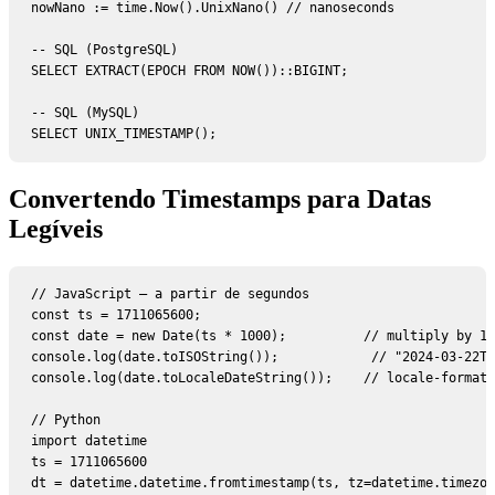
nowNano := time.Now().UnixNano() // nanoseconds

-- SQL (PostgreSQL)

SELECT EXTRACT(EPOCH FROM NOW())::BIGINT;

-- SQL (MySQL)

SELECT UNIX_TIMESTAMP();
Convertendo Timestamps para Datas
Legíveis
// JavaScript — a partir de segundos

const ts = 1711065600;

const date = new Date(ts * 1000);          // multiply by 10
console.log(date.toISOString());            // "2024-03-22T0
console.log(date.toLocaleDateString());    // locale-formatt
// Python

import datetime

ts = 1711065600

dt = datetime.datetime.fromtimestamp(ts, tz=datetime.timezon