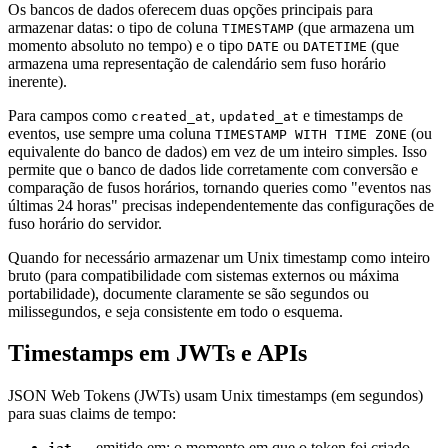
Os bancos de dados oferecem duas opções principais para
armazenar datas: o tipo de coluna
(que armazena um
TIMESTAMP
momento absoluto no tempo) e o tipo
ou
(que
DATE
DATETIME
armazena uma representação de calendário sem fuso horário
inerente).
Para campos como
,
e timestamps de
created_at
updated_at
eventos, use sempre uma coluna
(ou
TIMESTAMP WITH TIME ZONE
equivalente do banco de dados) em vez de um inteiro simples. Isso
permite que o banco de dados lide corretamente com conversão e
comparação de fusos horários, tornando queries como "eventos nas
últimas 24 horas" precisas independentemente das configurações de
fuso horário do servidor.
Quando for necessário armazenar um Unix timestamp como inteiro
bruto (para compatibilidade com sistemas externos ou máxima
portabilidade), documente claramente se são segundos ou
milissegundos, e seja consistente em todo o esquema.
Timestamps em JWTs e APIs
JSON Web Tokens (JWTs) usam Unix timestamps (em segundos)
para suas claims de tempo:
— emitido em: o momento em que o token foi criado