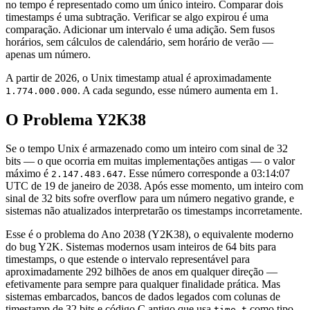
no tempo é representado como um único inteiro. Comparar dois
timestamps é uma subtração. Verificar se algo expirou é uma
comparação. Adicionar um intervalo é uma adição. Sem fusos
horários, sem cálculos de calendário, sem horário de verão —
apenas um número.
A partir de 2026, o Unix timestamp atual é aproximadamente
. A cada segundo, esse número aumenta em 1.
1.774.000.000
O Problema Y2K38
Se o tempo Unix é armazenado como um inteiro com sinal de 32
bits — o que ocorria em muitas implementações antigas — o valor
máximo é
. Esse número corresponde a 03:14:07
2.147.483.647
UTC de 19 de janeiro de 2038. Após esse momento, um inteiro com
sinal de 32 bits sofre overflow para um número negativo grande, e
sistemas não atualizados interpretarão os timestamps incorretamente.
Esse é o problema do Ano 2038 (Y2K38), o equivalente moderno
do bug Y2K. Sistemas modernos usam inteiros de 64 bits para
timestamps, o que estende o intervalo representável para
aproximadamente 292 bilhões de anos em qualquer direção —
efetivamente para sempre para qualquer finalidade prática. Mas
sistemas embarcados, bancos de dados legados com colunas de
timestamp de 32 bits e código C antigo que usa
como tipo
time_t