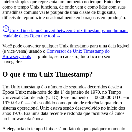
inteiro simples que representa um momento no tempo. Entender
como o tempo Unix funciona, de onde vem e como lidar com suas
armadilhas comuns vai te poupar de uma classe de bugs sutis,
difíceis de reproduzir e ocasionalmente embaraçosos em produção.
Unix Timestamp
Convert between Unix timestamps and human-
readable dates.
Open the tool →
Você pode converter qualquer Unix timestamp para uma data legível
(e vice-versa) usando o
Conversor de Unix Timestamp do
BrowseryTools
— gratuito, sem cadastro, tudo fica no seu
navegador.
O que é um Unix Timestamp?
Um Unix timestamp é o número de segundos decorridos desde a
Época Unix: meia-noite do dia 1º de janeiro de 1970, no Tempo
Universal Coordenado (UTC). Esse momento — 00:00:00 UTC em
1970-01-01 — foi escolhido como ponto de referência quando o
sistema operacional Unix estava sendo desenvolvido no início dos
anos 1970. Era uma data recente e redonda que facilitava cálculos
no hardware da época.
A elegância do tempo Unix está no fato de que qualquer momento