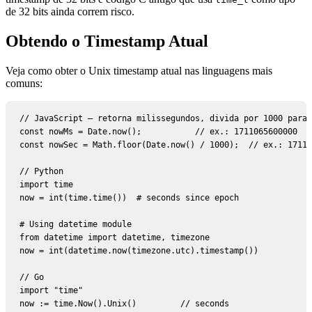
de 32 bits ainda correm risco.
Obtendo o Timestamp Atual
Veja como obter o Unix timestamp atual nas linguagens mais
comuns:
// JavaScript — retorna milissegundos, divida por 1000 para 
const nowMs = Date.now();           // ex.: 1711065600000

const nowSec = Math.floor(Date.now() / 1000);  // ex.: 17110
// Python

import time

now = int(time.time())  # seconds since epoch

# Using datetime module

from datetime import datetime, timezone

now = int(datetime.now(timezone.utc).timestamp())

// Go

import "time"

now := time.Now().Unix()         // seconds
