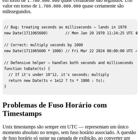
em torno de
quase certamente são segundos. Um
1.700.000.000
valor em torno de
quase certamente são
1.700.000.000.000
milissegundos.
// Bug: treating seconds as milliseconds — lands in 1970

new Date(1711065600)        // Mon Jan 20 1970 11:24:25 UTC 🚫

// Correct: multiply seconds by 1000

new Date(1711065600 * 1000) // Fri Mar 22 2024 00:00:00 UTC ✓

// Defensive helper — handles both seconds and milliseconds

function toDate(ts) {

  // If it's under 10^12, it's seconds; multiply

  return new Date(ts < 1e12 ? ts * 1000 : ts);

}
Problemas de Fuso Horário com
Timestamps
Unix timestamps são sempre em UTC — representam um único
momento absoluto no tempo, sem fuso horário associado. A questão
de fuso horário só surge na camada de exibição, ao converter um