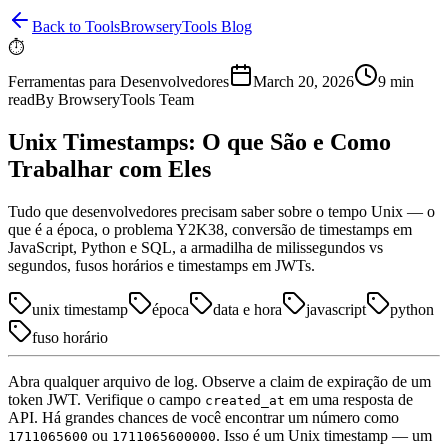
Back to Tools
BrowseryTools Blog
⏱️
Ferramentas para Desenvolvedores
March 20, 2026
9
min
read
By
BrowseryTools Team
Unix Timestamps: O que São e Como
Trabalhar com Eles
Tudo que desenvolvedores precisam saber sobre o tempo Unix — o
que é a época, o problema Y2K38, conversão de timestamps em
JavaScript, Python e SQL, a armadilha de milissegundos vs
segundos, fusos horários e timestamps em JWTs.
unix timestamp
época
data e hora
javascript
python
fuso horário
Abra qualquer arquivo de log. Observe a claim de expiração de um
token JWT. Verifique o campo
em uma resposta de
created_at
API. Há grandes chances de você encontrar um número como
ou
. Isso é um Unix timestamp — um
1711065600
1711065600000