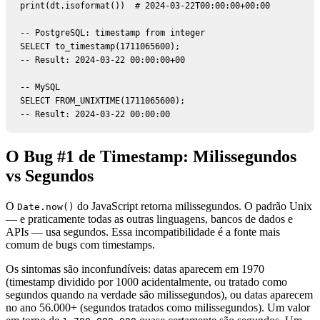
print(dt.isoformat())  # 2024-03-22T00:00:00+00:00

-- PostgreSQL: timestamp from integer

SELECT to_timestamp(1711065600);

-- Result: 2024-03-22 00:00:00+00

-- MySQL

SELECT FROM_UNIXTIME(1711065600);

-- Result: 2024-03-22 00:00:00
O Bug #1 de Timestamp: Milissegundos
vs Segundos
O
do JavaScript retorna milissegundos. O padrão Unix
Date.now()
— e praticamente todas as outras linguagens, bancos de dados e
APIs — usa segundos. Essa incompatibilidade é a fonte mais
comum de bugs com timestamps.
Os sintomas são inconfundíveis: datas aparecem em 1970
(timestamp dividido por 1000 acidentalmente, ou tratado como
segundos quando na verdade são milissegundos), ou datas aparecem
no ano 56.000+ (segundos tratados como milissegundos). Um valor