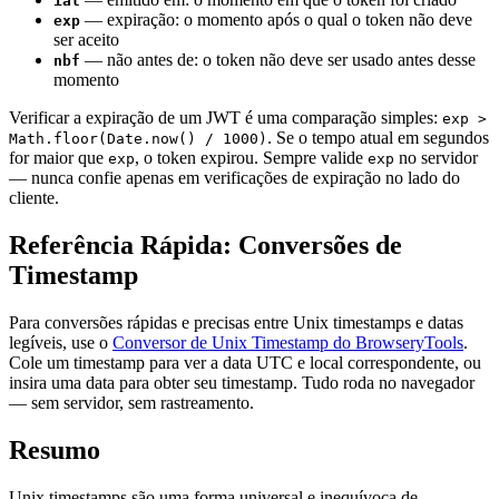
iat
— expiração: o momento após o qual o token não deve
exp
ser aceito
— não antes de: o token não deve ser usado antes desse
nbf
momento
Verificar a expiração de um JWT é uma comparação simples:
exp >
. Se o tempo atual em segundos
Math.floor(Date.now() / 1000)
for maior que
, o token expirou. Sempre valide
no servidor
exp
exp
— nunca confie apenas em verificações de expiração no lado do
cliente.
Referência Rápida: Conversões de
Timestamp
Para conversões rápidas e precisas entre Unix timestamps e datas
legíveis, use o
Conversor de Unix Timestamp do BrowseryTools
.
Cole um timestamp para ver a data UTC e local correspondente, ou
insira uma data para obter seu timestamp. Tudo roda no navegador
— sem servidor, sem rastreamento.
Resumo
Unix timestamps são uma forma universal e inequívoca de