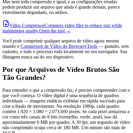
Mas nem toda compressão é igual, e as configurações erradas
podem produzir um arquivo que ainda é grande demais, parece
visivelmente degradado, ou ambos.
Video Compressor
Compress video files to reduce size while
maintaining quality.
Open the tool →
Você pode comprimir qualquer arquivo de vídeo agora mesmo
usando o
Compressor de Vídeo do BrowseryTools
— gratuito, sem
cadastro, e todo o processo roda localmente no seu navegador. Sua
filmagem nunca sai do seu dispositivo.
Por que Arquivos de Vídeo Brutos São
Tão Grandes?
Para entender o que a compressão faz, é preciso compreender com o
que você começa. O vídeo digital é uma sequência de quadros
individuais — imagens estáticas exibidas em rápida sucessão para
criar a ilusão de movimento. Na resolução 1080p, cada quadro
contém 1.920 × 1.080 = 2.073.600 pixels. Se cada pixel armazena a
cor como três canais de 8 bits (vermelho, verde, azul), isso dá
aproximadamente 6 MB por quadro. A 30 fps, um segundo de vídeo
não comprimido ocupa cerca de 180 MB. Um minuto são mais de
10 GB.