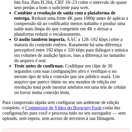
bits fixa. Para H.264, CRF 18–23 cobre o intervalo de quase
sem perdas a bom o suficiente para web.
Combine a resolução de saída com a plataforma de
entrega.
Reduzir uma fonte 4K para 1080p antes de aplicar a
compressão dá ao codificador menos trabalho e produz uma
saída mais limpa do que comprimir em 4K e deixar a
plataforma reduzir o escalonamento.
O áudio também importa.
AAC a 128–192 kbps cobre a
maioria do conteúdo estéreo. Raramente há uma diferença
perceptível entre 192 kbps e 320 kbps para diálogos e música
em volumes de audição típicos, mas a diferença no tamanho
do arquivo é real.
Teste antes de confirmar.
Codifique um clipe de 30
segundos com suas configurações alvo e verifique-o no
mesmo tipo de tela e conexão que seu público usará. Um
arquivo que parece ótimo no seu monitor de edição em
resolução total pode mostrar artefatos em uma tela de celular
ou travar numa conexão lenta.
Para compressão rápida sem configurar um ambiente de edição
completo, o
Compressor de Vídeo do BrowseryTools
cuida das
configurações para você e processa tudo no seu navegador — sem
uploads, sem espera, sem acesso de terceiros à sua filmagem.