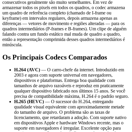
consecutivos geralmente são muito semelhantes. Em vez de
armazenar todos os pixels em todos os quadros, o codec armazena
um quadro de referência completo (chamado de I-frame ou
keyframe) em intervalos regulares, depois armazena apenas as
diferenças — vetores de movimento e regiões alteradas — para os
quadros intermediários (P-frames e B-frames). Um clipe de alguém
falando contra um fundo estático mal muda de quadro a quadro,
então a representação comprimida desses quadros intermediários é
minúscula.
Os Principais Codecs Comparados
H.264 (AVC)
— O carro-chefe da internet. Introduzido em
2003 e agora com suporte universal em navegadores,
dispositivos e plataformas. Entrega boa qualidade com
tamanhos de arquivo razoáveis e reproduz em praticamente
qualquer dispositivo fabricado nos últimos 15 anos. Se você
precisa de compatibilidade máxima, H.264 é o padrão seguro.
H.265 (HEVC)
— O sucessor do H.264, entregando
qualidade visual equivalente com aproximadamente metade
do tamanho de arquivo. O problema são as taxas de
licenciamento, que retardaram a adoção. Com suporte nativo
em dispositivos Apple e hardware Windows recente, mas o
suporte em navegadores é irregular. Excelente opção para