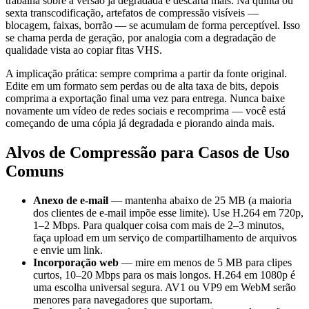
trabalha sobre a versão já degradada e descarta mais. Na quinta ou
sexta transcodificação, artefatos de compressão visíveis —
blocagem, faixas, borrão — se acumulam de forma perceptível. Isso
se chama perda de geração, por analogia com a degradação de
qualidade vista ao copiar fitas VHS.
A implicação prática: sempre comprima a partir da fonte original.
Edite em um formato sem perdas ou de alta taxa de bits, depois
comprima a exportação final uma vez para entrega. Nunca baixe
novamente um vídeo de redes sociais e recomprima — você está
começando de uma cópia já degradada e piorando ainda mais.
Alvos de Compressão para Casos de Uso
Comuns
Anexo de e-mail
— mantenha abaixo de 25 MB (a maioria
dos clientes de e-mail impõe esse limite). Use H.264 em 720p,
1–2 Mbps. Para qualquer coisa com mais de 2–3 minutos,
faça upload em um serviço de compartilhamento de arquivos
e envie um link.
Incorporação web
— mire em menos de 5 MB para clipes
curtos, 10–20 Mbps para os mais longos. H.264 em 1080p é
uma escolha universal segura. AV1 ou VP9 em WebM serão
menores para navegadores que suportam.