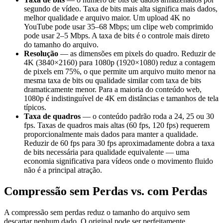
segundo de vídeo. Taxa de bits mais alta significa mais dados,
melhor qualidade e arquivo maior. Um upload 4K no
YouTube pode usar 35–68 Mbps; um clipe web comprimido
pode usar 2–5 Mbps. A taxa de bits é o controle mais direto
do tamanho do arquivo.
Resolução
— as dimensões em pixels do quadro. Reduzir de
4K (3840×2160) para 1080p (1920×1080) reduz a contagem
de pixels em 75%, o que permite um arquivo muito menor na
mesma taxa de bits ou qualidade similar com taxa de bits
dramaticamente menor. Para a maioria do conteúdo web,
1080p é indistinguível de 4K em distâncias e tamanhos de tela
típicos.
Taxa de quadros
— o conteúdo padrão roda a 24, 25 ou 30
fps. Taxas de quadros mais altas (60 fps, 120 fps) requerem
proporcionalmente mais dados para manter a qualidade.
Reduzir de 60 fps para 30 fps aproximadamente dobra a taxa
de bits necessária para qualidade equivalente — uma
economia significativa para vídeos onde o movimento fluido
não é a principal atração.
Compressão sem Perdas vs. com Perdas
A compressão sem perdas reduz o tamanho do arquivo sem
descartar nenhum dado. O original pode ser perfeitamente