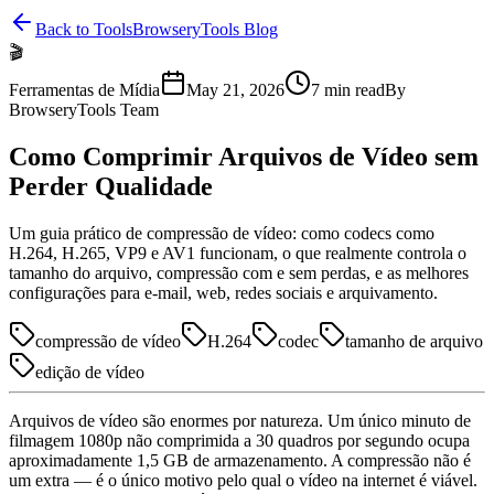
Back to Tools
BrowseryTools Blog
🎬
Ferramentas de Mídia
May 21, 2026
7
min read
By
BrowseryTools Team
Como Comprimir Arquivos de Vídeo sem
Perder Qualidade
Um guia prático de compressão de vídeo: como codecs como
H.264, H.265, VP9 e AV1 funcionam, o que realmente controla o
tamanho do arquivo, compressão com e sem perdas, e as melhores
configurações para e-mail, web, redes sociais e arquivamento.
compressão de vídeo
H.264
codec
tamanho de arquivo
edição de vídeo
Arquivos de vídeo são enormes por natureza. Um único minuto de
filmagem 1080p não comprimida a 30 quadros por segundo ocupa
aproximadamente 1,5 GB de armazenamento. A compressão não é
um extra — é o único motivo pelo qual o vídeo na internet é viável.