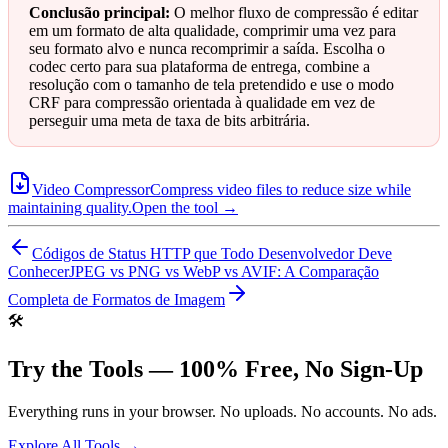
Conclusão principal:
O melhor fluxo de compressão é editar
em um formato de alta qualidade, comprimir uma vez para
seu formato alvo e nunca recomprimir a saída. Escolha o
codec certo para sua plataforma de entrega, combine a
resolução com o tamanho de tela pretendido e use o modo
CRF para compressão orientada à qualidade em vez de
perseguir uma meta de taxa de bits arbitrária.
Video Compressor
Compress video files to reduce size while
maintaining quality.
Open the tool →
Códigos de Status HTTP que Todo Desenvolvedor Deve
Conhecer
JPEG vs PNG vs WebP vs AVIF: A Comparação
Completa de Formatos de Imagem
🛠️
Try the Tools — 100% Free, No Sign-Up
Everything runs in your browser. No uploads. No accounts. No ads.
Explore All Tools →