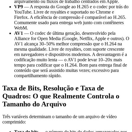
arquivamento ou fluxos de trabalho centrados em Apple.
VP9
— A resposta do Google ao H.265 e o codec por trás do
YouTube. Livre de royalties e suportado no Chrome e
Firefox. A eficiência de compressão é comparável ao H.265.
Comumente usado para entrega web junto com contêineres
WebM.
AV1
— O codec de última geração, desenvolvido pela
Alliance for Open Media (Google, Netflix, Apple e outros). O
AV1 alcança 30–50% melhor compressão que o H.264 na
mesma qualidade. Livre de royalties, com suporte crescente
em navegadores e dispositivos modernos. A desvantagem é a
codificação muito lenta — o AV1 pode levar 10–20x mais
tempo para codificar que o H.264. Bom para entrega final de
conteúdo que será assistido muitas vezes; excessivo para
compartilhamento rápido.
Taxa de Bits, Resolução e Taxa de
Quadros: O que Realmente Controla o
Tamanho do Arquivo
Três variáveis determinam o tamanho de um arquivo de vídeo
comprimido:
Taxa de bits
— o número de bits de dados armazenados por