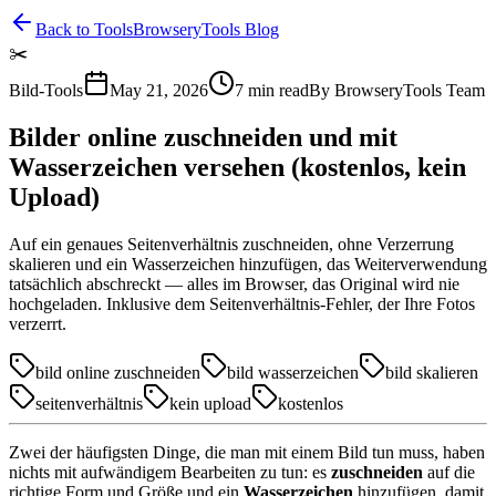
Back to Tools
BrowseryTools Blog
✂️
Bild-Tools
May 21, 2026
7
min read
By
BrowseryTools Team
Bilder online zuschneiden und mit
Wasserzeichen versehen (kostenlos, kein
Upload)
Auf ein genaues Seitenverhältnis zuschneiden, ohne Verzerrung
skalieren und ein Wasserzeichen hinzufügen, das Weiterverwendung
tatsächlich abschreckt — alles im Browser, das Original wird nie
hochgeladen. Inklusive dem Seitenverhältnis-Fehler, der Ihre Fotos
verzerrt.
bild online zuschneiden
bild wasserzeichen
bild skalieren
seitenverhältnis
kein upload
kostenlos
Zwei der häufigsten Dinge, die man mit einem Bild tun muss, haben
nichts mit aufwändigem Bearbeiten zu tun: es
zuschneiden
auf die
richtige Form und Größe und ein
Wasserzeichen
hinzufügen, damit