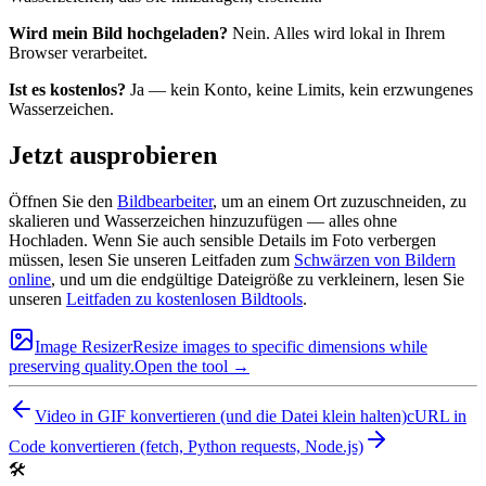
Wird mein Bild hochgeladen?
Nein. Alles wird lokal in Ihrem
Browser verarbeitet.
Ist es kostenlos?
Ja — kein Konto, keine Limits, kein erzwungenes
Wasserzeichen.
Jetzt ausprobieren
Öffnen Sie den
Bildbearbeiter
, um an einem Ort zuzuschneiden, zu
skalieren und Wasserzeichen hinzuzufügen — alles ohne
Hochladen. Wenn Sie auch sensible Details im Foto verbergen
müssen, lesen Sie unseren Leitfaden zum
Schwärzen von Bildern
online
, und um die endgültige Dateigröße zu verkleinern, lesen Sie
unseren
Leitfaden zu kostenlosen Bildtools
.
Image Resizer
Resize images to specific dimensions while
preserving quality.
Open the tool →
Video in GIF konvertieren (und die Datei klein halten)
cURL in
Code konvertieren (fetch, Python requests, Node.js)
🛠️