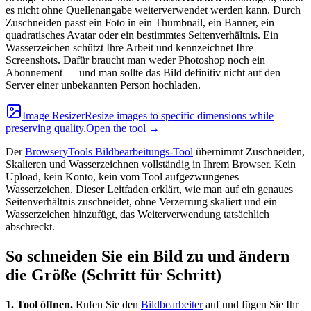
es nicht ohne Quellenangabe weiterverwendet werden kann. Durch
Zuschneiden passt ein Foto in ein Thumbnail, ein Banner, ein
quadratisches Avatar oder ein bestimmtes Seitenverhältnis. Ein
Wasserzeichen schützt Ihre Arbeit und kennzeichnet Ihre
Screenshots. Dafür braucht man weder Photoshop noch ein
Abonnement — und man sollte das Bild definitiv nicht auf den
Server einer unbekannten Person hochladen.
Image Resizer
Resize images to specific dimensions while
preserving quality.
Open the tool →
Der
BrowseryTools Bildbearbeitungs-Tool
übernimmt Zuschneiden,
Skalieren und Wasserzeichnen vollständig in Ihrem Browser. Kein
Upload, kein Konto, kein vom Tool aufgezwungenes
Wasserzeichen. Dieser Leitfaden erklärt, wie man auf ein genaues
Seitenverhältnis zuschneidet, ohne Verzerrung skaliert und ein
Wasserzeichen hinzufügt, das Weiterverwendung tatsächlich
abschreckt.
So schneiden Sie ein Bild zu und ändern
die Größe (Schritt für Schritt)
1. Tool öffnen.
Rufen Sie den
Bildbearbeiter
auf und fügen Sie Ihr