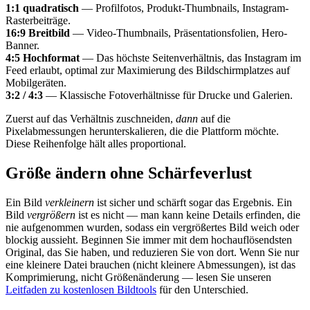
1:1 quadratisch
— Profilfotos, Produkt-Thumbnails, Instagram-
Rasterbeiträge.
16:9 Breitbild
— Video-Thumbnails, Präsentationsfolien, Hero-
Banner.
4:5 Hochformat
— Das höchste Seitenverhältnis, das Instagram im
Feed erlaubt, optimal zur Maximierung des Bildschirmplatzes auf
Mobilgeräten.
3:2 / 4:3
— Klassische Fotoverhältnisse für Drucke und Galerien.
Zuerst auf das Verhältnis zuschneiden,
dann
auf die
Pixelabmessungen herunterskalieren, die die Plattform möchte.
Diese Reihenfolge hält alles proportional.
Größe ändern ohne Schärfeverlust
Ein Bild
verkleinern
ist sicher und schärft sogar das Ergebnis. Ein
Bild
vergrößern
ist es nicht — man kann keine Details erfinden, die
nie aufgenommen wurden, sodass ein vergrößertes Bild weich oder
blockig aussieht. Beginnen Sie immer mit dem hochauflösendsten
Original, das Sie haben, und reduzieren Sie von dort. Wenn Sie nur
eine kleinere Datei brauchen (nicht kleinere Abmessungen), ist das
Komprimierung, nicht Größenänderung — lesen Sie unseren
Leitfaden zu kostenlosen Bildtools
für den Unterschied.