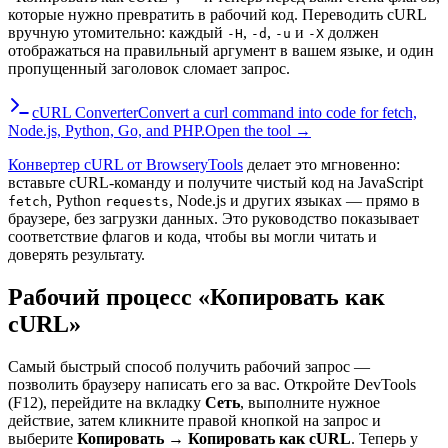
которые нужно превратить в рабочий код. Переводить cURL
вручную утомительно: каждый
,
,
и
должен
-H
-d
-u
-X
отображаться на правильный аргумент в вашем языке, и один
пропущенный заголовок сломает запрос.
cURL Converter
Convert a curl command into code for fetch,
Node.js, Python, Go, and PHP.
Open the tool →
Конвертер cURL от BrowseryTools
делает это мгновенно:
вставьте cURL-команду и получите чистый код на JavaScript
, Python
, Node.js и других языках — прямо в
fetch
requests
браузере, без загрузки данных. Это руководство показывает
соответствие флагов и кода, чтобы вы могли читать и
доверять результату.
Рабочий процесс «Копировать как
cURL»
Самый быстрый способ получить рабочий запрос —
позволить браузеру написать его за вас. Откройте DevTools
(F12), перейдите на вкладку
Сеть
, выполните нужное
действие, затем кликните правой кнопкой на запрос и
выберите
Копировать → Копировать как cURL
. Теперь у