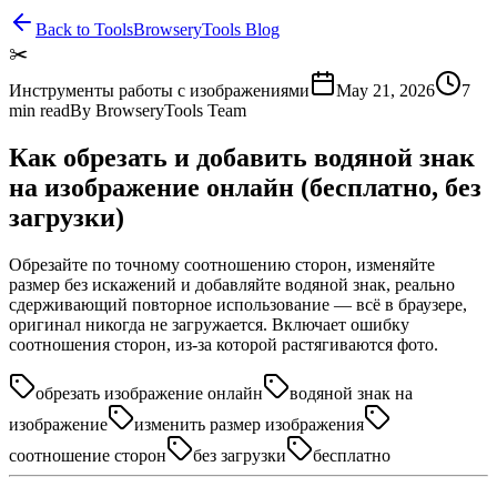
Back to Tools
BrowseryTools Blog
✂️
Инструменты работы с изображениями
May 21, 2026
7
min read
By
BrowseryTools Team
Как обрезать и добавить водяной знак
на изображение онлайн (бесплатно, без
загрузки)
Обрезайте по точному соотношению сторон, изменяйте
размер без искажений и добавляйте водяной знак, реально
сдерживающий повторное использование — всё в браузере,
оригинал никогда не загружается. Включает ошибку
соотношения сторон, из-за которой растягиваются фото.
обрезать изображение онлайн
водяной знак на
изображение
изменить размер изображения
соотношение сторон
без загрузки
бесплатно