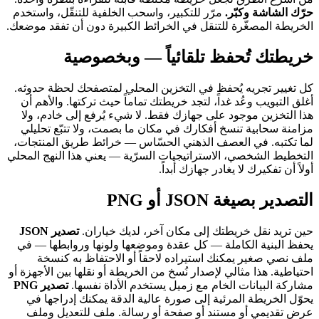
حرّك الشاشة وكبّر.
مرّر للتكبير، واسحب الخلفية للتنقّل، واستخدم
الخريطة المصغّرة للتنقل في الخرائط الكبيرة دون أن تفقد موضعك.
خريطتك تُحفظ تلقائياً — وبخصوصية
كل تغيير تجريه يُحفظ في التخزين المحلي لمتصفحك لحظة حدوثه.
أغلق التبويب وعُد غداً، لتجد خريطتك تماماً حيث تركتها. والأهم أن
هذا التخزين موجود على جهازك فقط. لا شيء يُرفع إلى خادم، ولا
مزامنة سحابية تنسخ أفكارك في مكان ما بصمت، ولا تتبّع تحليلي
لما تكتبه. في العصف الذهني الحسّاس — خرائط طريق المنتجات،
التخطيط الشخصي، الاستراتيجيات السرّية — يعني هذا النهج المحلي
أولاً أن تفكيرك لا يغادر جهازك أبداً.
التصدير بصيغة JSON أو PNG
حين تريد نقل خريطتك إلى مكان آخر، لديك خياران.
تصدير JSON
يحفظ البنية الكاملة — كل عقدة وموضعها ولونها وروابطها — في
ملف نصي صغير يمكنك استيراده لاحقاً أو الاحتفاظ به كنسخة
احتياطية. هذا مثالي لإصدار نُسخ من الخريطة أو نقلها بين الأجهزة أو
مشاركة البيانات الخام مع زميل يستخدم الأداة نفسها.
تصدير PNG
يحوّل الخريطة المرئية إلى صورة عالية الدقة يمكنك إدراجها في
عرض تقديمي أو مستند أو صفحة أو رسالة. ملف للتعديل وملف