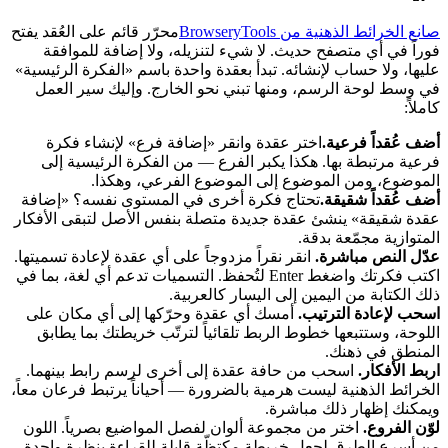
صانع الخرائط الذهنية من BrowseryTools
محرّر قائم على العُقد يفتح
فوراً في أي متصفح حديث. لا شيء لتنزيله، ولا إضافة للموافقة
عليها، ولا حساب لإنشائه. تبدأ بعقدة واحدة باسم «الفكرة الرئيسية»
في وسط لوحة الرسم، ومنها تبني نحو الخارج. وإليك سير العمل
كاملاً:
أضف عُقداً فرعية.
اختر عقدة وانقر «إضافة فرع» لإنشاء فكرة
فرعية مرتبطة بها. هكذا يكبر الفرع — من الفكرة الرئيسية إلى
الموضوع، ومن الموضوع إلى الموضوع الفرعي، وهكذا.
أضف عُقداً شقيقة.
تحتاج فكرة أخرى في المستوى نفسه؟ «إضافة
عقدة شقيقة» ينشئ عقدة جديدة متصلة بنفس الأصل لتبقى الأفكار
المتوازية مجمّعة بدقة.
عدّل النص مباشرة.
انقر نقراً مزدوجاً على أي عقدة لإعادة تسميتها.
اكتب فكرتك واضغط Enter لتُحفظ. التسميات تدعم أي لغة، بما في
ذلك الكتابة من اليمين إلى اليسار كالعربية.
اسحب لإعادة الترتيب.
أمسك أي عقدة وحرّكها إلى أي مكان على
اللوحة، وستتبعها خطوط الربط تلقائياً لترتّب خريطتك بما يطابق
المنطق في ذهنك.
اربط الأفكار.
اسحب من حافة عقدة إلى أخرى لرسم رابط بينهما.
الخرائط الذهنية ليست هرمية بالضرورة — أحياناً يرتبط فرعان معاً،
ويمكنك إظهار ذلك مباشرة.
لوّن الفروع.
اختر من مجموعة ألوان لفصل المواضيع بصرياً. اللون
من أسرع الطرق لجعل خريطة مكتظّة قابلة للقراءة بنظرة واحدة.