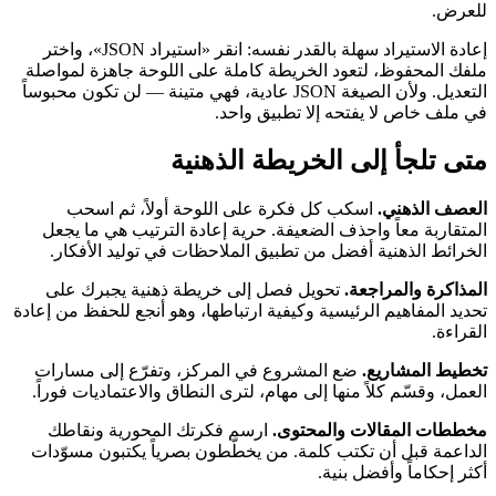
للعرض.
إعادة الاستيراد سهلة بالقدر نفسه: انقر «استيراد JSON»، واختر
ملفك المحفوظ، لتعود الخريطة كاملة على اللوحة جاهزة لمواصلة
التعديل. ولأن الصيغة JSON عادية، فهي متينة — لن تكون محبوساً
في ملف خاص لا يفتحه إلا تطبيق واحد.
متى تلجأ إلى الخريطة الذهنية
العصف الذهني.
اسكب كل فكرة على اللوحة أولاً، ثم اسحب
المتقاربة معاً واحذف الضعيفة. حرية إعادة الترتيب هي ما يجعل
الخرائط الذهنية أفضل من تطبيق الملاحظات في توليد الأفكار.
المذاكرة والمراجعة.
تحويل فصل إلى خريطة ذهنية يجبرك على
تحديد المفاهيم الرئيسية وكيفية ارتباطها، وهو أنجع للحفظ من إعادة
القراءة.
تخطيط المشاريع.
ضع المشروع في المركز، وتفرّع إلى مسارات
العمل، وقسّم كلاً منها إلى مهام، لترى النطاق والاعتماديات فوراً.
مخططات المقالات والمحتوى.
ارسم فكرتك المحورية ونقاطك
الداعمة قبل أن تكتب كلمة. من يخطّطون بصرياً يكتبون مسوّدات
أكثر إحكاماً وأفضل بنية.