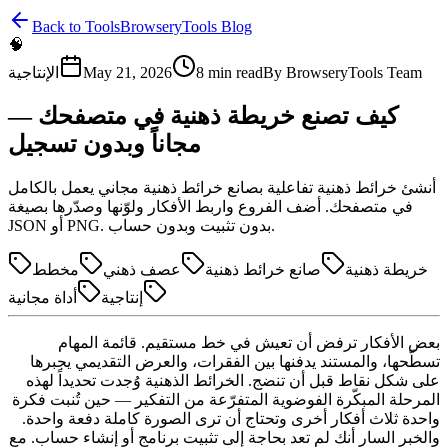
Back to Tools
BrowseryTools Blog
🧠
BrowseryTools Team
By
min read
8
May 21, 2026
الإنتاجية
كيف تصنع خريطة ذهنية في متصفحك —
مجاناً وبدون تسجيل
أنشئ خرائط ذهنية تفاعلية بصانع خرائط ذهنية مجاني يعمل بالكامل
في متصفحك. أضف الفروع واربط الأفكار ولوّنها وصدّرها بصيغة
JSON أو PNG. بدون تثبيت وبدون حساب.
خريطة ذهنية
صانع خرائط ذهنية
عصف ذهني
مخطط
إنتاجية
أداة مجانية
بعض الأفكار ترفض أن تعيش في خط مستقيم. قائمة المهام
تسطّحها، والمستند يدفنها بين الفقرات، والعرض التقديمي يجبرها
على شكل نقاط قبل أن تنضج. الخرائط الذهنية وُجدت تحديداً لهذه
المرحلة المبكّرة الفوضوية المتفرّعة من التفكير — حين تُنبت فكرة
واحدة ثلاث أفكار أخرى وتحتاج أن ترى الصورة كاملة دفعة واحدة.
والخبر السار أنك لم تعد بحاجة إلى تثبيت برنامج أو إنشاء حساب. مع