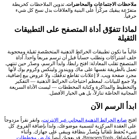
ملاحظات الاجتماعات والمحاضرات.
تدوين الملاحظات كخريطة
متفرّعة يبقيك مركّزاً على البنية والعلاقات بدل نسخ كل شيء
حرفياً.
لماذا تتفوّق أداة المتصفح على التطبيقات
الثقيلة
غالباً ما تكون تطبيقات الخرائط الذهنية المتخصّصة ثقيلة ومحجوبة
خلف اشتراكات وتطلب حساباً قبل أن ترسم مربعاً واحداً. أداة
المتصفح تقلب المعادلة: افتح رابطاً، وابدأ الرسم، وصدّر حين تنتهي.
تعمل بالطريقة نفسها على ماك وويندوز ولينكس وكروم بوك لأنها
مجرد صفحة ويب. لا إعلانات تقاطع تدفّقك، ولا عروض بيع إضافية،
ولا جمع للبيانات. لمعظم احتياجات الخرائط الذهنية — التفكير
والتخطيط والمذاكرة وكتابة المخططات — ليست الأداة السريعة
المجانية الخاصّة تنازلاً، بل هي الخيار الأفضل.
ابدأ الرسم الآن
افتح
صانع الخرائط الذهنية المجاني عبر الإنترنت
، وانقر نقراً مزدوجاً
على العقدة المركزية لتسمية موضوعك، وابدأ بإضافة الفروع. كل
شيء يُحفظ تلقائياً ويُصدَّر بنظافة ويبقى على جهازك. وأثناء
استكشافك BrowseryTools، قد يعجبك أيضاً
عارض مخططات