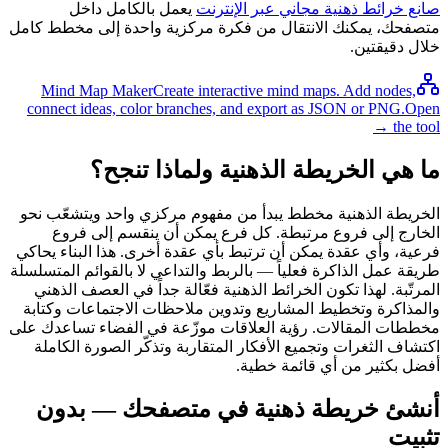
صانع خرائط ذهنية مجاني عبر الإنترنت
يعمل بالكامل داخل
متصفحك، يمكنك الانتقال من فكرة مركزية واحدة إلى مخطط كامل
خلال دقيقتين.
Mind Map Maker
Create interactive mind maps. Add nodes,
connect ideas, color branches, and export as JSON or PNG.
Open
the tool →
ما هي الخريطة الذهنية ولماذا تنجح؟
الخريطة الذهنية مخطط يبدأ من مفهوم مركزي واحد ويتشعّب نحو
الخارج إلى فروع مرتبطة. كل فرع يمكن أن ينقسم إلى فروع
فرعية، وأي عقدة يمكن أن ترتبط بأي عقدة أخرى. هذا البناء يحاكي
طريقة عمل الذاكرة فعلياً — بالربط والتداعي لا بالقوائم المتسلسلة
المرتّبة. لهذا تكون الخرائط الذهنية فعّالة جداً في العصف الذهني
والمذاكرة وتخطيط المشاريع وتدوين ملاحظات الاجتماعات وكتابة
مخططات المقالات. رؤية العلاقات موزّعة في الفضاء تساعدك على
اكتشاف الثغرات وتجميع الأفكار المتقاربة وتذكّر الصورة الكاملة
أفضل بكثير من أي قائمة خطية.
أنشئ خريطة ذهنية في متصفحك — بدون
تثبيت