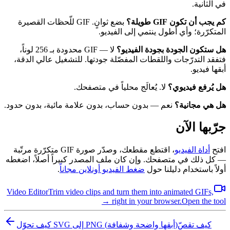
في الثانية.
كم يجب أن تكون GIF طويلة؟
بضع ثوانٍ. GIF للّحظات القصيرة
المتكرّرة؛ وأي أطول ينتمي إلى الفيديو.
هل ستكون الجودة بجودة الفيديو؟
لا — GIF محدودة بـ 256 لوناً،
فتفقد التدرّجات واللقطات المفصّلة جودتها. للتشغيل عالي الدقة،
أبقها فيديو.
هل يُرفع فيديوي؟
لا. يُعالَج محلياً في متصفحك.
هل هي مجانية؟
نعم — بدون حساب، بدون علامة مائية، بدون حدود.
جرّبها الآن
افتح
أداة الفيديو
، اقتطع مقطعك، وصدّر صورة GIF متكرّرة مرتّبة
— كل ذلك في متصفحك. وإن كان ملف المصدر كبيراً أصلاً، اضغطه
أولاً باستخدام دليلنا حول
ضغط الفيديو أونلاين مجاناً
.
Video Editor
Trim video clips and turn them into animated GIFs,
right in your browser.
Open the tool →
كيف تقصّ
كيف تحوّل SVG إلى PNG (أبقها واضحة وشفافة)