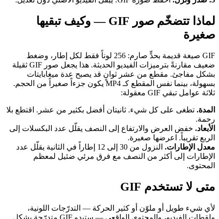
لماذا تتضخّم صور GIF — وكيف تبقيها
صغيرة
GIF صيغة قديمة بحدٍّ صارم: 256 لوناً فقط لكل إطار، وضغط
ضعيف مقارنةً بترميزات الفيديو الحديثة. هذا يجعل صور GIF ثقيلة
بشكل مفاجئ. مقطع من عشر ثوانٍ قد يصبح عدة ميغابايتات
بسهولة، بينما نفس المقطع كـ MP4 يكون جزءاً صغيراً من الحجم.
ثلاثة عوامل تبقي GIF معقولة:
المدة.
تطغى على كل شيء. ثانيتان أفضل بكثير من عشر. اقتطع بلا
رحمة.
الأبعاد.
خفض العرض والارتفاع إلى النصف يقلّل عدد البكسلات إلى
الربع تقريباً. اعرضها صغيرة.
معدل الإطارات.
النزول من 30 إلى 12 إطاراً في الثانية يقلّل عدد
الإطارات إلى أكثر من النصف مع فرق مرئي ضئيل لمعظم
المحتوى.
متى لا تستخدم GIF
لأي شيء طويل أو ملوّن أو كثير الحركة — التدرّجات اللونية،
ولقطات الفيديو، والمحتوى الواقعي — ستبدو GIF متدرّجة بشكل