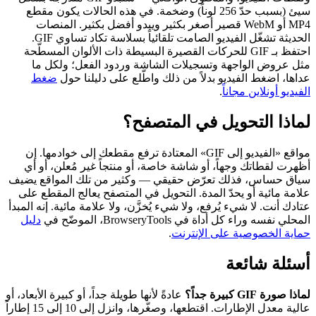
سيئ (بسبب حدّ 256 لوناً) وضخمة. في هذه الحالات يكون مقطع
MP4 أو WebM قصير أصغر بكثير ويبدو أفضل بكثير. المنصات
الحديثة تشغّل الفيديو الصامت تلقائياً بسلاسة تكاد تساوي GIF.
احتفظ بـ GIF للحركات القصيرة البسيطة ذات الألوان المسطّحة
مثل عروض الواجهة وتسجيلات الشاشة وردود الفعل؛ ولكل ما
عداها، اضغط الفيديو بدلاً من ذلك واطّلع على دليلنا حول
ضغط
الفيديو أونلاين مجاناً
.
لماذا التحويل في المتصفح؟
مواقع «الفيديو إلى GIF» المعتادة ترفع مقطعك إلى خوادمها. إن
أظهرت لقطاتك وجهاً، أو شاشة خاصة، أو منتجاً غير مُعلن، أو أي
سياق حساس، فذلك تعرّض حقيقي — وكثير من تلك المواقع يضيف
علامة مائية أو يحدّ المدة. التحويل في المتصفح يعالج المقطع على
عتادك أنت. لا شيء يُرفع، ولا شيء يُخزَّن، ولا علامة مائية. إنه المبدأ
المحلي نفسه وراء كل أداة في BrowseryTools، الموضّح في
دليل
حماية الخصوصية على الإنترنت
.
أسئلة شائعة
لماذا صورة GIF كبيرة جداً؟
عادةً لأنها طويلة جداً، أو كبيرة الأبعاد، أو
عالية معدل الإطارات. اقتطعها، وصغّرها، وانزل إلى 10 إلى 15 إطاراً