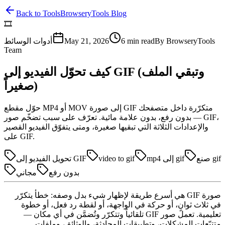
Back to Tools
BrowseryTools Blog
🎞️
BrowseryTools
By
min read
6
May 21, 2026
أدوات الوسائط
Team
كيف تحوّل الفيديو إلى GIF (وتبقي الملف
صغيراً)
حوّل مقطع MP4 أو MOV إلى صورة GIF متكرّرة داخل متصفحك
— بدون رفع، بدون علامة مائية. تعرّف على سبب تضخّم صور GIF،
والإعدادات الثلاثة التي تبقيها صغيرة، ومتى يتفوّق الفيديو القصير
على GIF.
صنع gif
mp4 إلى gif
video to gif
تحويل الفيديو إلى GIF
بدون رفع
مجاني
صورة GIF هي أسرع طريقة لإظهار شيء بدل وصفه: خطأ يتكرّر
في ثلاث ثوانٍ، أو حركة في الواجهة، أو لقطة رد فعل، أو خطوة
تعليمية. تعمل صور GIF تلقائياً وتتكرّر وتُضمَّن في أي مكان —
متتبّعات المشكلات، وتطبيقات المحادثة، والوثائق، وملفات