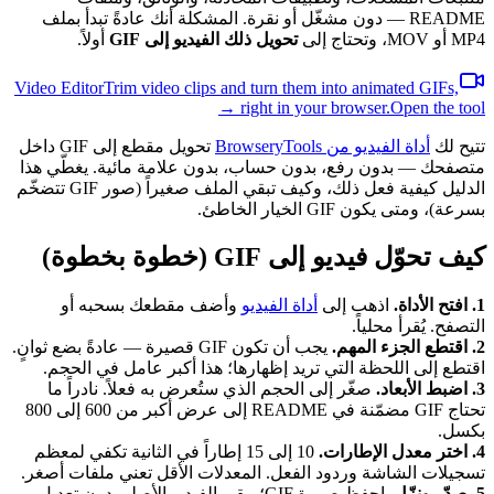
README — دون مشغّل أو نقرة. المشكلة أنك عادةً تبدأ بملف
MP4 أو MOV، وتحتاج إلى
تحويل ذلك الفيديو إلى GIF
أولاً.
Video Editor
Trim video clips and turn them into animated GIFs,
right in your browser.
Open the tool →
تتيح لك
أداة الفيديو من BrowseryTools
تحويل مقطع إلى GIF داخل
متصفحك — بدون رفع، بدون حساب، بدون علامة مائية. يغطّي هذا
الدليل كيفية فعل ذلك، وكيف تبقي الملف صغيراً (صور GIF تتضخّم
بسرعة)، ومتى يكون GIF الخيار الخاطئ.
كيف تحوّل فيديو إلى GIF (خطوة بخطوة)
1. افتح الأداة.
اذهب إلى
أداة الفيديو
وأضف مقطعك بسحبه أو
التصفح. يُقرأ محلياً.
2. اقتطع الجزء المهم.
يجب أن تكون GIF قصيرة — عادةً بضع ثوانٍ.
اقتطع إلى اللحظة التي تريد إظهارها؛ هذا أكبر عامل في الحجم.
3. اضبط الأبعاد.
صغّر إلى الحجم الذي ستُعرض به فعلاً. نادراً ما
تحتاج GIF مضمّنة في README إلى عرض أكبر من 600 إلى 800
بكسل.
4. اختر معدل الإطارات.
10 إلى 15 إطاراً في الثانية تكفي لمعظم
تسجيلات الشاشة وردود الفعل. المعدلات الأقل تعني ملفات أصغر.
5. صدّر ونزّل.
احفظ صورة GIF؛ يبقى الفيديو الأصلي دون تعديل.