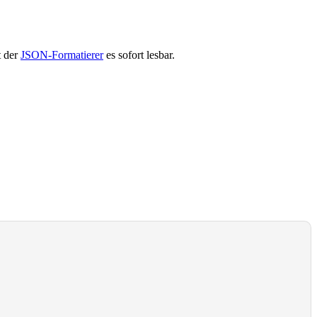
t der
JSON-Formatierer
es sofort lesbar.