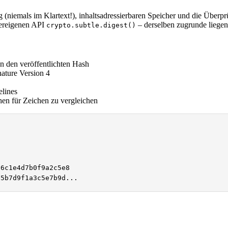
niemals im Klartext!), inhaltsadressierbaren Speicher und die Überpr
ereigenen API
– derselben zugrunde liegen
crypto.subtle.digest()
n den veröffentlichten Hash
ature Version 4
elines
hen für Zeichen zu vergleichen
6c1e4d7b0f9a2c5e8

e5b7d9f1a3c5e7b9d...