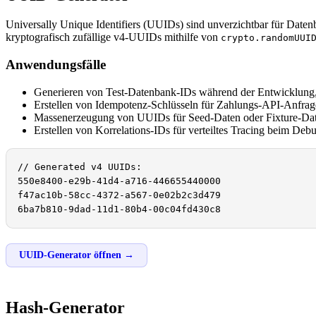
Universally Unique Identifiers (UUIDs) sind unverzichtbar für Daten
kryptografisch zufällige v4-UUIDs mithilfe von
crypto.randomUUI
Anwendungsfälle
Generieren von Test-Datenbank-IDs während der Entwicklung
Erstellen von Idempotenz-Schlüsseln für Zahlungs-API-Anfra
Massenerzeugung von UUIDs für Seed-Daten oder Fixture-Dat
Erstellen von Korrelations-IDs für verteiltes Tracing beim Deb
// Generated v4 UUIDs:

550e8400-e29b-41d4-a716-446655440000

f47ac10b-58cc-4372-a567-0e02b2c3d479

6ba7b810-9dad-11d1-80b4-00c04fd430c8
UUID-Generator öffnen →
Hash-Generator