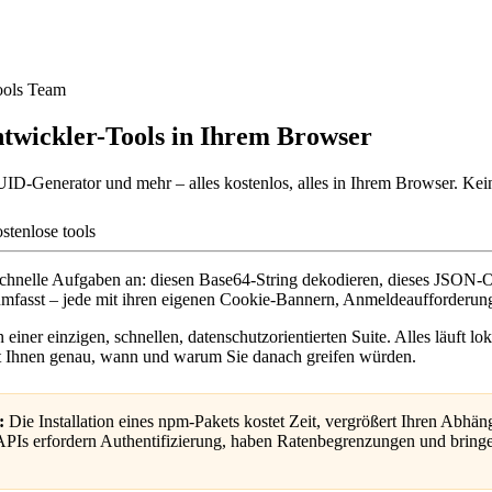
ols Team
ntwickler-Tools in Ihrem Browser
-Generator und mehr – alles kostenlos, alles in Ihrem Browser. Kein
stenlose tools
schnelle Aufgaben an: diesen Base64-String dekodieren, dieses JSON-Ob
n umfasst – jede mit ihren eigenen Cookie-Bannern, Anmeldeaufforderu
 einer einzigen, schnellen, datenschutzorientierten Suite. Alles läuft 
gt Ihnen genau, wann und warum Sie danach greifen würden.
:
Die Installation eines npm-Pakets kostet Zeit, vergrößert Ihren Abhän
PIs erfordern Authentifizierung, haben Ratenbegrenzungen und bringen 