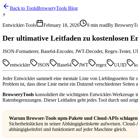
Back to Tools
BrowseryTools Blog
⚡
Entwickler-Tools
February 18, 2026
9
min read
By
BrowseryTo
Der ultimative Leitfaden zu kostenlosen E
JSON-Formatierer, Base64-Encoder, JWT-Decoder, Regex-Tester, UUID
entwickler
JSON
Base64
JWT
regex
UUID
ko
Jeder Entwickler sammelt eine mentale Liste von Lieblingsseiten für 
Problem ist, dass diese Liste meist ein Dutzend verschiedener Seite
BrowseryTools
konsolidiert die wichtigsten Entwickler-Werkzeuge in
Ratenbegrenzungen. Dieser Leitfaden geht jedes Tool durch und zei
Warum Browser-Tools npm-Pakete und Cloud-APIs schlagen
Sicherheitslücken in seiner Abhängigkeitskette aufweisen. Cloud-A
abhängigkeitsfrei und funktioniert auf jeder Maschine gleich.