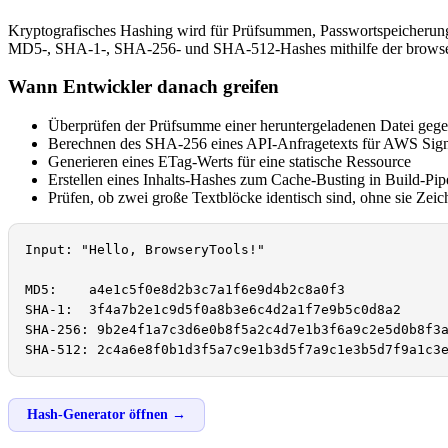
Kryptografisches Hashing wird für Prüfsummen, Passwortspeicherung (
MD5-, SHA-1-, SHA-256- und SHA-512-Hashes mithilfe der brows
Wann Entwickler danach greifen
Überprüfen der Prüfsumme einer heruntergeladenen Datei gege
Berechnen des SHA-256 eines API-Anfragetexts für AWS Sign
Generieren eines ETag-Werts für eine statische Ressource
Erstellen eines Inhalts-Hashes zum Cache-Busting in Build-Pip
Prüfen, ob zwei große Textblöcke identisch sind, ohne sie Zeic
Input: "Hello, BrowseryTools!"

MD5:    a4e1c5f0e8d2b3c7a1f6e9d4b2c8a0f3

SHA-1:  3f4a7b2e1c9d5f0a8b3e6c4d2a1f7e9b5c0d8a2

SHA-256: 9b2e4f1a7c3d6e0b8f5a2c4d7e1b3f6a9c2e5d0b8f3a
SHA-512: 2c4a6e8f0b1d3f5a7c9e1b3d5f7a9c1e3b5d7f9a1c3
Hash-Generator öffnen →