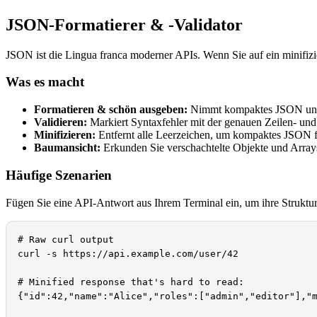
JSON-Formatierer & -Validator
JSON ist die Lingua franca moderner APIs. Wenn Sie auf ein minifiz
Was es macht
Formatieren & schön ausgeben:
Nimmt kompaktes JSON und 
Validieren:
Markiert Syntaxfehler mit der genauen Zeilen- und
Minifizieren:
Entfernt alle Leerzeichen, um kompaktes JSON f
Baumansicht:
Erkunden Sie verschachtelte Objekte und Arr
Häufige Szenarien
Fügen Sie eine API-Antwort aus Ihrem Terminal ein, um ihre Struktur
# Raw curl output

curl -s https://api.example.com/user/42

# Minified response that's hard to read:

{"id":42,"name":"Alice","roles":["admin","editor"],"m