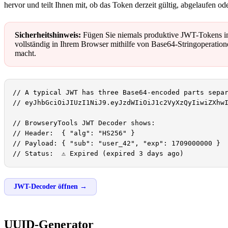
hervor und teilt Ihnen mit, ob das Token derzeit gültig, abgelaufen oder
Sicherheitshinweis:
Fügen Sie niemals produktive JWT-Tokens in 
vollständig in Ihrem Browser mithilfe von Base64-Stringoperatio
macht.
// A typical JWT has three Base64-encoded parts separ
// eyJhbGciOiJIUzI1NiJ9.eyJzdWIiOiJ1c2VyXzQyIiwiZXhwI
// BrowseryTools JWT Decoder shows:

// Header:  { "alg": "HS256" }

// Payload: { "sub": "user_42", "exp": 1709000000 }

// Status:  ⚠ Expired (expired 3 days ago)
JWT-Decoder öffnen →
UUID-Generator