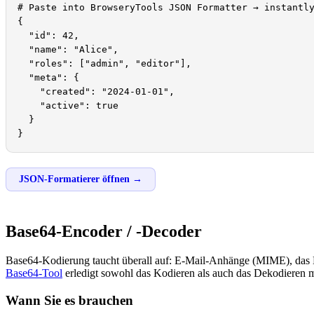
# Paste into BrowseryTools JSON Formatter → instantly
{

  "id": 42,

  "name": "Alice",

  "roles": ["admin", "editor"],

  "meta": {

    "created": "2024-01-01",

    "active": true

  }

}
JSON-Formatierer öffnen →
Base64-Encoder / -Decoder
Base64-Kodierung taucht überall auf: E-Mail-Anhänge (MIME), das E
Base64-Tool
erledigt sowohl das Kodieren als auch das Dekodieren 
Wann Sie es brauchen