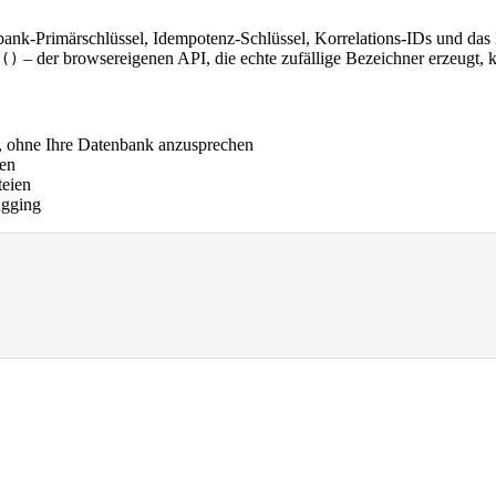
bank-Primärschlüssel, Idempotenz-Schlüssel, Korrelations-IDs und das 
– der browsereigenen API, die echte zufällige Bezeichner erzeugt, 
D()
, ohne Ihre Datenbank anzusprechen
gen
eien
ugging