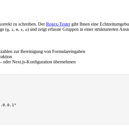
orrekt zu schreiben. Der
Regex-Tester
gibt Ihnen eine Echtzeitumgebu
gs (
,
,
,
,
) und zeigt erfasste Gruppen in einer strukturierten Ansi
g
i
m
s
u
tzahlen zur Bereinigung von Formulareingaben
raktion
s- oder Next.js-Konfiguration übernehmen
.0.0.1"
