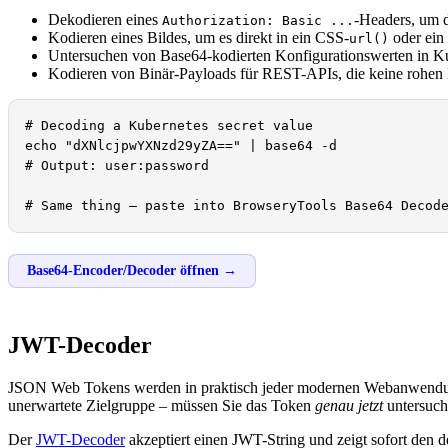
Dekodieren eines
-Headers, um 
Authorization: Basic ...
Kodieren eines Bildes, um es direkt in ein CSS-
oder ei
url()
Untersuchen von Base64-kodierten Konfigurationswerten in Ku
Kodieren von Binär-Payloads für REST-APIs, die keine rohen 
# Decoding a Kubernetes secret value

echo "dXNlcjpwYXNzd29yZA==" | base64 -d

# Output: user:password

# Same thing — paste into BrowseryTools Base64 Decod
Base64-Encoder/Decoder öffnen →
JWT-Decoder
JSON Web Tokens werden in praktisch jeder modernen Webanwendung z
unerwartete Zielgruppe – müssen Sie das Token
genau jetzt
untersuche
Der
JWT-Decoder
akzeptiert einen JWT-String und zeigt sofort den d