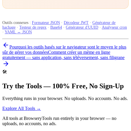
Outils connexes :
Formateur JSON
·
Décodeur JWT
·
Générateur de
hachage
·
Testeur de regex
·
Base64
·
Générateur d'UUID
·
Analyseur cron
·
YAML ↔ JSON
Pourquoi les outils basés sur le navigateur sont le moyen le plus
sûr de gérer vos données
Comment créer un mème en ligne
gratuitement — sans application, sans téléversement, sans filigrane
🛠️
Try the Tools — 100% Free, No Sign-Up
Everything runs in your browser. No uploads. No accounts. No ads.
Explore All Tools →
All tools at BrowseryTools run entirely in your browser — no
uploads, no accounts, no ads.