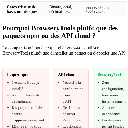
Convertisseur de
Binaire, octal,
parseInt() /
bases numériques
décimal, hex
toString()
Pourquoi BrowseryTools plutôt que des
paquets npm ou des API cloud ?
La comparaison honnête : quand devriez-vous utiliser
BrowseryTools plutôt que d'installer un paquet ou d'appeler une API
?
Paquet npm
API cloud
BrowseryTools
Nécessite Node.js
Nécessite la
Zéro
installé
configuration
configuration,
Alourdit l'arbre de
d'une clé
fonctionne
dépendances
d'API
instantanément
Risque potentiel de
Des limites
Aucune
chaîne
de débit
dépendance
d'approvisionnement
s'appliquent
Les données
Idéal pour : le code
Les données
restent locales