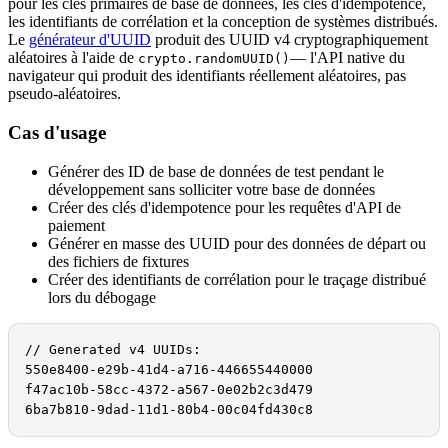
pour les clés primaires de base de données, les clés d'idempotence,
les identifiants de corrélation et la conception de systèmes distribués.
Le
générateur d'UUID
produit des UUID v4 cryptographiquement
aléatoires à l'aide de
— l'API native du
crypto.randomUUID()
navigateur qui produit des identifiants réellement aléatoires, pas
pseudo-aléatoires.
Cas d'usage
Générer des ID de base de données de test pendant le
développement sans solliciter votre base de données
Créer des clés d'idempotence pour les requêtes d'API de
paiement
Générer en masse des UUID pour des données de départ ou
des fichiers de fixtures
Créer des identifiants de corrélation pour le traçage distribué
lors du débogage
// Generated v4 UUIDs:

550e8400-e29b-41d4-a716-446655440000

f47ac10b-58cc-4372-a567-0e02b2c3d479

6ba7b810-9dad-11d1-80b4-00c04fd430c8