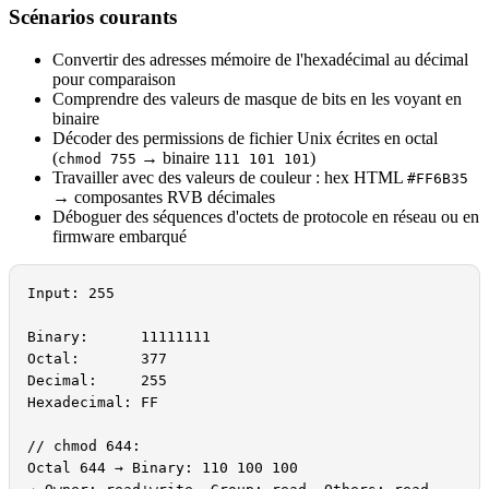
Scénarios courants
Convertir des adresses mémoire de l'hexadécimal au décimal
pour comparaison
Comprendre des valeurs de masque de bits en les voyant en
binaire
Décoder des permissions de fichier Unix écrites en octal
(
→ binaire
)
chmod 755
111 101 101
Travailler avec des valeurs de couleur : hex HTML
#FF6B35
→ composantes RVB décimales
Déboguer des séquences d'octets de protocole en réseau ou en
firmware embarqué
Input: 255

Binary:      11111111

Octal:       377

Decimal:     255

Hexadecimal: FF

// chmod 644:

Octal 644 → Binary: 110 100 100
