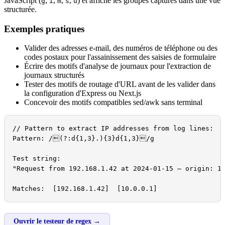
JavaScript (
,
,
,
,
) et affiche les groupes capturés dans une vue
g
i
m
s
u
structurée.
Exemples pratiques
Valider des adresses e-mail, des numéros de téléphone ou des
codes postaux pour l'assainissement des saisies de formulaire
Écrire des motifs d'analyse de journaux pour l'extraction de
journaux structurés
Tester des motifs de routage d'URL avant de les valider dans
la configuration d'Express ou Next.js
Concevoir des motifs compatibles sed/awk sans terminal
// Pattern to extract IP addresses from log lines:

Pattern: /(?:d{1,3}.){3}d{1,3}/g

Test string:

"Request from 192.168.1.42 at 2024-01-15 — origin: 10
Matches:  [192.168.1.42]  [10.0.0.1]
Ouvrir le testeur de regex →