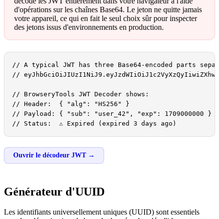
décode les JWT entièrement dans votre navigateur à l'aide
d'opérations sur les chaînes Base64. Le jeton ne quitte jamais
votre appareil, ce qui en fait le seul choix sûr pour inspecter
des jetons issus d'environnements en production.
// A typical JWT has three Base64-encoded parts separ
// eyJhbGciOiJIUzI1NiJ9.eyJzdWIiOiJ1c2VyXzQyIiwiZXhwI
// BrowseryTools JWT Decoder shows:

// Header:  { "alg": "HS256" }

// Payload: { "sub": "user_42", "exp": 1709000000 }

// Status:  ⚠ Expired (expired 3 days ago)
Ouvrir le décodeur JWT →
Générateur d'UUID
Les identifiants universellement uniques (UUID) sont essentiels