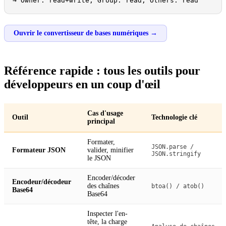
→ Owner: read+write, Group: read, Others: read
Ouvrir le convertisseur de bases numériques →
Référence rapide : tous les outils pour
développeurs en un coup d'œil
Cas d'usage
Outil
Technologie clé
principal
Formater,
JSON.parse /
Formateur JSON
valider, minifier
JSON.stringify
le JSON
Encoder/décoder
Encodeur/décodeur
des chaînes
btoa() / atob()
Base64
Base64
Inspecter l'en-
tête, la charge