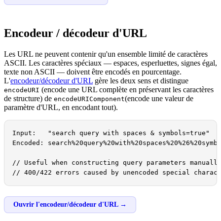
Encodeur / décodeur d'URL
Les URL ne peuvent contenir qu'un ensemble limité de caractères
ASCII. Les caractères spéciaux — espaces, esperluettes, signes égal,
texte non ASCII — doivent être encodés en pourcentage.
L'
encodeur/décodeur d'URL
gère les deux sens et distingue
(encode une URL complète en préservant les caractères
encodeURI
de structure) de
(encode une valeur de
encodeURIComponent
paramètre d'URL, en encodant tout).
Input:   "search query with spaces & symbols=true"

Encoded: search%20query%20with%20spaces%20%26%20symbo
// Useful when constructing query parameters manually
// 400/422 errors caused by unencoded special charac
Ouvrir l'encodeur/décodeur d'URL →