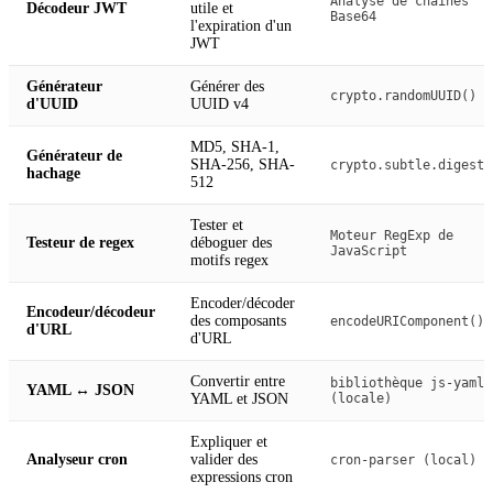
Analyse de chaînes
Décodeur JWT
utile et
Base64
l'expiration d'un
JWT
Générateur
Générer des
crypto.randomUUID()
d'UUID
UUID v4
MD5, SHA-1,
Générateur de
SHA-256, SHA-
crypto.subtle.digest(
hachage
512
Tester et
Moteur RegExp de
Testeur de regex
déboguer des
JavaScript
motifs regex
Encoder/décoder
Encodeur/décodeur
des composants
encodeURIComponent()
d'URL
d'URL
Convertir entre
bibliothèque js-yaml
YAML ↔ JSON
YAML et JSON
(locale)
Expliquer et
Analyseur cron
valider des
cron-parser (local)
expressions cron