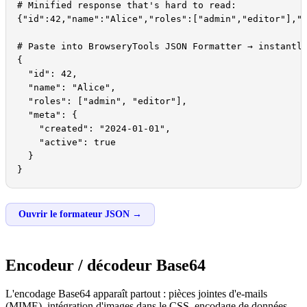
# Minified response that's hard to read:

{"id":42,"name":"Alice","roles":["admin","editor"],"m
# Paste into BrowseryTools JSON Formatter → instantly
{

  "id": 42,

  "name": "Alice",

  "roles": ["admin", "editor"],

  "meta": {

    "created": "2024-01-01",

    "active": true

  }

}
Ouvrir le formateur JSON →
Encodeur / décodeur Base64
L'encodage Base64 apparaît partout : pièces jointes d'e-mails
(MIME), intégration d'images dans le CSS, encodage de données