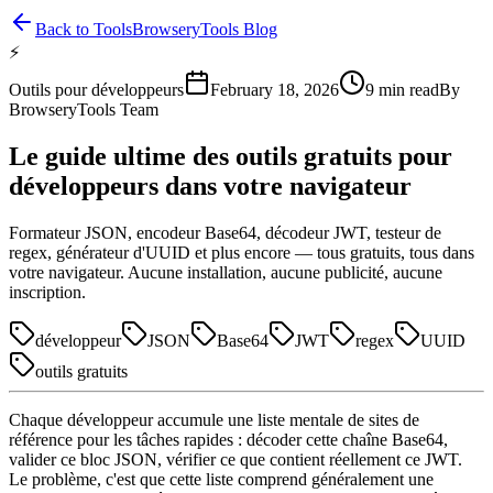
Back to Tools
BrowseryTools Blog
⚡
Outils pour développeurs
February 18, 2026
9
min read
By
BrowseryTools Team
Le guide ultime des outils gratuits pour
développeurs dans votre navigateur
Formateur JSON, encodeur Base64, décodeur JWT, testeur de
regex, générateur d'UUID et plus encore — tous gratuits, tous dans
votre navigateur. Aucune installation, aucune publicité, aucune
inscription.
développeur
JSON
Base64
JWT
regex
UUID
outils gratuits
Chaque développeur accumule une liste mentale de sites de
référence pour les tâches rapides : décoder cette chaîne Base64,
valider ce bloc JSON, vérifier ce que contient réellement ce JWT.
Le problème, c'est que cette liste comprend généralement une