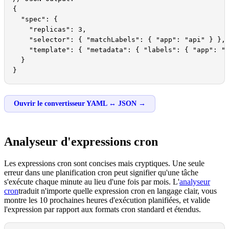
{

  "spec": {

    "replicas": 3,

    "selector": { "matchLabels": { "app": "api" } },

    "template": { "metadata": { "labels": { "app": "a
  }

}
Ouvrir le convertisseur YAML ↔ JSON →
Analyseur d'expressions cron
Les expressions cron sont concises mais cryptiques. Une seule
erreur dans une planification cron peut signifier qu'une tâche
s'exécute chaque minute au lieu d'une fois par mois. L'
analyseur
cron
traduit n'importe quelle expression cron en langage clair, vous
montre les 10 prochaines heures d'exécution planifiées, et valide
l'expression par rapport aux formats cron standard et étendus.