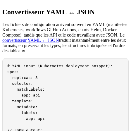
Convertisseur YAML ↔ JSON
Les fichiers de configuration arrivent souvent en YAML (manifestes
Kubernetes, workflows GitHub Actions, charts Helm, Docker
Compose), tandis que les API et le code travaillent avec JSON. Le
convertisseur YAML ↔ JSON
traduit instantanément entre les deux
formats, en préservant les types, les structures imbriquées et l'ordre
des tableaux.
# YAML input (Kubernetes deployment snippet):

spec:

  replicas: 3

  selector:

    matchLabels:

      app: api

  template:

    metadata:

      labels:

        app: api

// JSON output:
