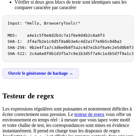
Vérifier si deux gros blocs de texte sont identiques sans les
comparer caractère par caractère
Input: "Hello, BrowseryTools!"

MD5:    a4e1c5f0e8d2b3c7a1f6e9d4b2c8a0f3

SHA-1:  3f4a7b2e1c9d5f0a8b3e6c4d2a1f7e9b5c0d8a2

SHA-256: 9b2e4f1a7c3d6e0b8f5a2c4d7e1b3f6a9c2e5d0b8f3a
SHA-512: 2c4a6e8f0b1d3f5a7c9e1b3d5f7a9c1e3b5d7f9a1c3
Ouvrir le générateur de hachage →
Testeur de regex
Les expressions régulières sont puissantes et notoirement difficiles à
écrire correctement sous pression. Le
testeur de regex
vous offre un
environnement en temps réel : à mesure que vous tapez votre motif
et votre chaîne de test, les correspondances sont mises en évidence
instantanément. Il prend en charge tous les drapeaux de regex