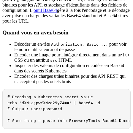
binaires pour les API, et stockage d'identifiants dans des fichiers de
configuration. L'
outil Base64
gère à la fois l'encodage et le décodage
avec prise en charge des variantes Base64 standard et Base64 sûres
pour les URL.
Quand vous en avez besoin
Décoder un en-tête
pour voir
Authorization: Basic ...
le nom d'utilisateur:mot de passe
Encoder une image pour l'intégrer directement dans un
url()
CSS ou un attribut
HTML
src
Inspecter des valeurs de configuration encodées en Base64
dans des secrets Kubernetes
Encoder des charges utiles binaires pour des API REST qui
n'acceptent pas les octets bruts
# Decoding a Kubernetes secret value

echo "dXNlcjpwYXNzd29yZA==" | base64 -d

# Output: user:password

# Same thing — paste into BrowseryTools Base64 Decod