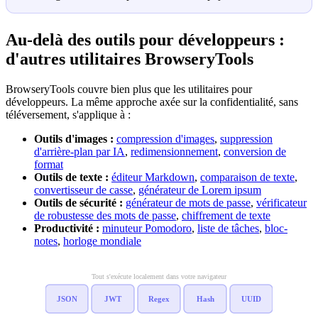
Au-delà des outils pour développeurs :
d'autres utilitaires BrowseryTools
BrowseryTools couvre bien plus que les utilitaires pour
développeurs. La même approche axée sur la confidentialité, sans
téléversement, s'applique à :
Outils d'images :
compression d'images
,
suppression
d'arrière-plan par IA
,
redimensionnement
,
conversion de
format
Outils de texte :
éditeur Markdown
,
comparaison de texte
,
convertisseur de casse
,
générateur de Lorem ipsum
Outils de sécurité :
générateur de mots de passe
,
vérificateur
de robustesse des mots de passe
,
chiffrement de texte
Productivité :
minuteur Pomodoro
,
liste de tâches
,
bloc-
notes
,
horloge mondiale
Tout s'exécute localement dans votre navigateur
JSON
JWT
Regex
Hash
UUID