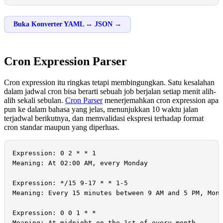
Buka Konverter YAML ↔ JSON →
Cron Expression Parser
Cron expression itu ringkas tetapi membingungkan. Satu kesalahan
dalam jadwal cron bisa berarti sebuah job berjalan setiap menit alih-
alih sekali sebulan.
Cron Parser
menerjemahkan cron expression apa
pun ke dalam bahasa yang jelas, menunjukkan 10 waktu jalan
terjadwal berikutnya, dan memvalidasi ekspresi terhadap format
cron standar maupun yang diperluas.
Expression: 0 2 * * 1

Meaning: At 02:00 AM, every Monday

Expression: */15 9-17 * * 1-5

Meaning: Every 15 minutes between 9 AM and 5 PM, Mond
Expression: 0 0 1 * *

Meaning: At midnight on the 1st of every month