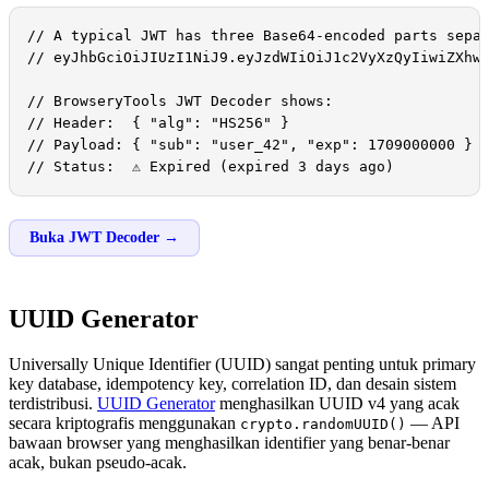
// A typical JWT has three Base64-encoded parts separ
// eyJhbGciOiJIUzI1NiJ9.eyJzdWIiOiJ1c2VyXzQyIiwiZXhwI
// BrowseryTools JWT Decoder shows:

// Header:  { "alg": "HS256" }

// Payload: { "sub": "user_42", "exp": 1709000000 }

// Status:  ⚠ Expired (expired 3 days ago)
Buka JWT Decoder →
UUID Generator
Universally Unique Identifier (UUID) sangat penting untuk primary
key database, idempotency key, correlation ID, dan desain sistem
terdistribusi.
UUID Generator
menghasilkan UUID v4 yang acak
secara kriptografis menggunakan
— API
crypto.randomUUID()
bawaan browser yang menghasilkan identifier yang benar-benar
acak, bukan pseudo-acak.