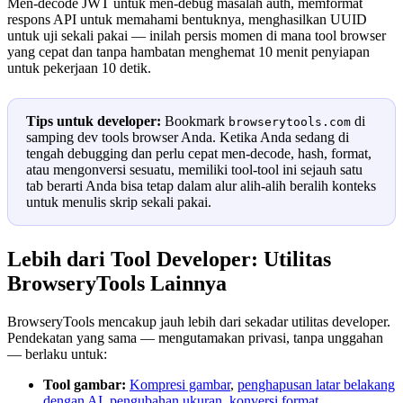
Men-decode JWT untuk men-debug masalah auth, memformat
respons API untuk memahami bentuknya, menghasilkan UUID
untuk uji sekali pakai — inilah persis momen di mana tool browser
yang cepat dan tanpa hambatan menghemat 10 menit penyiapan
untuk pekerjaan 10 detik.
Tips untuk developer:
Bookmark
di
browserytools.com
samping dev tools browser Anda. Ketika Anda sedang di
tengah debugging dan perlu cepat men-decode, hash, format,
atau mengonversi sesuatu, memiliki tool-tool ini sejauh satu
tab berarti Anda bisa tetap dalam alur alih-alih beralih konteks
untuk menulis skrip sekali pakai.
Lebih dari Tool Developer: Utilitas
BrowseryTools Lainnya
BrowseryTools mencakup jauh lebih dari sekadar utilitas developer.
Pendekatan yang sama — mengutamakan privasi, tanpa unggahan
— berlaku untuk:
Tool gambar:
Kompresi gambar
,
penghapusan latar belakang
dengan AI
,
pengubahan ukuran
,
konversi format