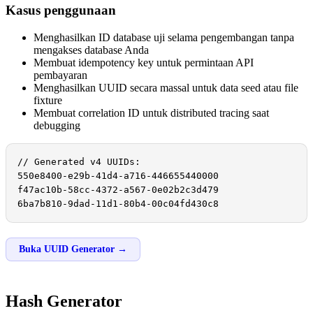
Kasus penggunaan
Menghasilkan ID database uji selama pengembangan tanpa
mengakses database Anda
Membuat idempotency key untuk permintaan API
pembayaran
Menghasilkan UUID secara massal untuk data seed atau file
fixture
Membuat correlation ID untuk distributed tracing saat
debugging
// Generated v4 UUIDs:

550e8400-e29b-41d4-a716-446655440000

f47ac10b-58cc-4372-a567-0e02b2c3d479

6ba7b810-9dad-11d1-80b4-00c04fd430c8
Buka UUID Generator →
Hash Generator