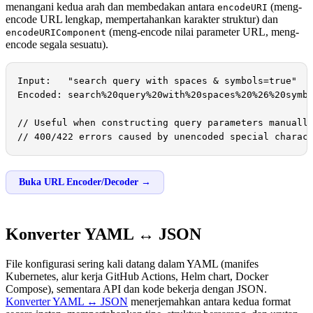
menangani kedua arah dan membedakan antara
(meng-
encodeURI
encode URL lengkap, mempertahankan karakter struktur) dan
(meng-encode nilai parameter URL, meng-
encodeURIComponent
encode segala sesuatu).
Input:   "search query with spaces & symbols=true"

Encoded: search%20query%20with%20spaces%20%26%20symbo
// Useful when constructing query parameters manually
// 400/422 errors caused by unencoded special charac
Buka URL Encoder/Decoder →
Konverter YAML ↔ JSON
File konfigurasi sering kali datang dalam YAML (manifes
Kubernetes, alur kerja GitHub Actions, Helm chart, Docker
Compose), sementara API dan kode bekerja dengan JSON.
Konverter YAML ↔ JSON
menerjemahkan antara kedua format