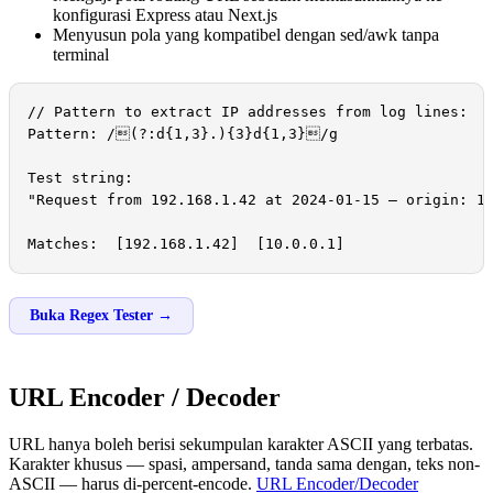
konfigurasi Express atau Next.js
Menyusun pola yang kompatibel dengan sed/awk tanpa
terminal
// Pattern to extract IP addresses from log lines:

Pattern: /(?:d{1,3}.){3}d{1,3}/g

Test string:

"Request from 192.168.1.42 at 2024-01-15 — origin: 10
Matches:  [192.168.1.42]  [10.0.0.1]
Buka Regex Tester →
URL Encoder / Decoder
URL hanya boleh berisi sekumpulan karakter ASCII yang terbatas.
Karakter khusus — spasi, ampersand, tanda sama dengan, teks non-
ASCII — harus di-percent-encode.
URL Encoder/Decoder