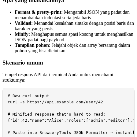
Apa yang dilakukannya
Format & pretty-print:
Mengambil JSON yang padat dan
menambahkan indentasi serta jeda baris
Validasi:
Menandai kesalahan sintaks dengan posisi baris dan
karakter yang persis
Minify:
Menghapus semua spasi kosong untuk menghasilkan
JSON padat bagi payload
Tampilan pohon:
Jelajahi objek dan array bersarang dalam
pohon yang bisa diciutkan
Skenario umum
Tempel respons API dari terminal Anda untuk memahami
strukturnya:
# Raw curl output

curl -s https://api.example.com/user/42

# Minified response that's hard to read:

{"id":42,"name":"Alice","roles":["admin","editor"],"m
# Paste into BrowseryTools JSON Formatter → instantly