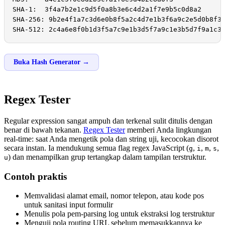
SHA-1:  3f4a7b2e1c9d5f0a8b3e6c4d2a1f7e9b5c0d8a2

SHA-256: 9b2e4f1a7c3d6e0b8f5a2c4d7e1b3f6a9c2e5d0b8f3a
SHA-512: 2c4a6e8f0b1d3f5a7c9e1b3d5f7a9c1e3b5d7f9a1c3
Buka Hash Generator →
Regex Tester
Regular expression sangat ampuh dan terkenal sulit ditulis dengan
benar di bawah tekanan.
Regex Tester
memberi Anda lingkungan
real-time: saat Anda mengetik pola dan string uji, kecocokan disorot
secara instan. Ia mendukung semua flag regex JavaScript (
,
,
,
,
g
i
m
s
) dan menampilkan grup tertangkap dalam tampilan terstruktur.
u
Contoh praktis
Memvalidasi alamat email, nomor telepon, atau kode pos
untuk sanitasi input formulir
Menulis pola pem-parsing log untuk ekstraksi log terstruktur
Menguji pola routing URL sebelum memasukkannya ke