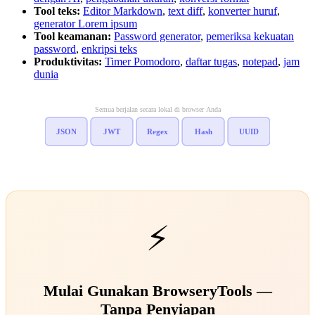
Tool teks:
Editor Markdown
,
text diff
,
konverter huruf
,
generator Lorem ipsum
Tool keamanan:
Password generator
,
pemeriksa kekuatan
password
,
enkripsi teks
Produktivitas:
Timer Pomodoro
,
daftar tugas
,
notepad
,
jam
dunia
Semua berjalan secara lokal di browser Anda
JSON
JWT
Regex
Hash
UUID
⚡
Mulai Gunakan BrowseryTools —
Tanpa Penyiapan