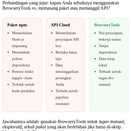
Perbandingan yang jujur: kapan Anda sebaiknya menggunakan
BrowseryTools vs. memasang paket atau memanggil API?
Paket npm
API Cloud
BrowseryTools
Memerlukan
Memerlukan
Nol penyiapan,
Node.js
penyiapan API
bekerja instan
terpasang
key
Tanpa
Menambah
Berlaku batas
dependensi
pohon
laju
Data tetap
dependensi
Data
lokal
Potensi risiko
meninggalkan
Terbaik untuk:
supply chain
perangkat
tugas dev
Terbaik untuk:
Anda
manual
kode produksi
Terbaik untuk:
pipeline
otomatis
Jawabannya adalah: gunakan BrowseryTools untuk
tugas manual,
eksploratif, sekali pakai
yang akan berlebihan jika harus di-skrip.