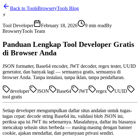
Back to Tools
BrowseryTools Blog
⚡
Tool Developer
February 18, 2026
9
min read
By
BrowseryTools Team
Panduan Lengkap Tool Developer Gratis
di Browser Anda
JSON formatter, Base64 encoder, JWT decoder, regex tester, UUID
generator, dan banyak lagi — semuanya gratis, semuanya di
browser Anda. Tanpa instalasi, tanpa iklan, tanpa pendaftaran.
developer
JSON
Base64
JWT
regex
UUID
tool gratis
Setiap developer mengumpulkan daftar situs andalan untuk tugas-
tugas cepat: decode string Base64 itu, validasi blob JSON ini,
periksa apa isi JWT itu sebenarnya. Masalahnya, daftar itu biasanya
mencakup selusin situs berbeda — masing-masing dengan banner
cookie, ajakan mendaftar, dan pertanyaan privasi sendiri.