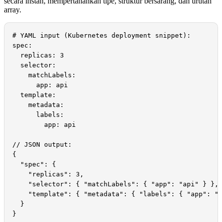
secara instan, mempertahankan tipe, struktur bersarang, dan urutan
array.
# YAML input (Kubernetes deployment snippet):

spec:

  replicas: 3

  selector:

    matchLabels:

      app: api

  template:

    metadata:

      labels:

        app: api

// JSON output:

{

  "spec": {

    "replicas": 3,

    "selector": { "matchLabels": { "app": "api" } },

    "template": { "metadata": { "labels": { "app": "a
  }

}