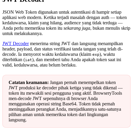
JSON Web Token digunakan untuk autentikasi di hampir setiap
aplikasi web modern. Ketika terjadi masalah dengan auth — token
kedaluwarsa, klaim yang hilang, audience yang tidak terduga —
Anda perlu memeriksa token itu
sekarang juga
, bukan menulis skrip
untuk melakukannya.
JWT Decoder
menerima string JWT dan langsung menampilkan
header, payload, dan status verifikasi tanda tangan yang telah di-
decode. Ia menyorot waktu kedaluwarsa (klaim
), waktu
exp
diterbitkan (
), dan memberi tahu Anda apakah token saat ini
iat
valid, kedaluwarsa, atau belum berlaku.
Catatan keamanan:
Jangan pernah menempelkan token
JWT produksi ke decoder pihak ketiga yang tidak dikenal —
token itu mewakili sesi pengguna yang aktif. BrowseryTools
men-decode JWT sepenuhnya di browser Anda
menggunakan operasi string Base64. Token tidak pernah
meninggalkan perangkat Anda, menjadikannya satu-satunya
pilihan aman untuk memeriksa token dari lingkungan
langsung.