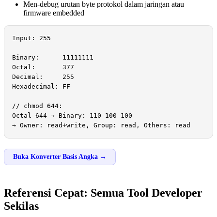
Men-debug urutan byte protokol dalam jaringan atau
firmware embedded
Input: 255

Binary:      11111111

Octal:       377

Decimal:     255

Hexadecimal: FF

// chmod 644:

Octal 644 → Binary: 110 100 100

→ Owner: read+write, Group: read, Others: read
Buka Konverter Basis Angka →
Referensi Cepat: Semua Tool Developer
Sekilas