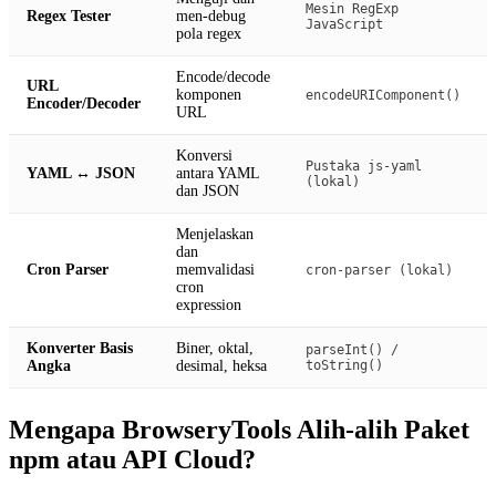
Mesin RegExp
Regex Tester
men-debug
JavaScript
pola regex
Encode/decode
URL
komponen
encodeURIComponent()
Encoder/Decoder
URL
Konversi
Pustaka js-yaml
YAML ↔ JSON
antara YAML
(lokal)
dan JSON
Menjelaskan
dan
Cron Parser
memvalidasi
cron-parser (lokal)
cron
expression
Konverter Basis
Biner, oktal,
parseInt() /
Angka
desimal, heksa
toString()
Mengapa BrowseryTools Alih-alih Paket
npm atau API Cloud?