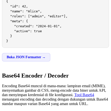
{

  "id": 42,

  "name": "Alice",

  "roles": ["admin", "editor"],

  "meta": {

    "created": "2024-01-01",

    "active": true

  }

}
Buka JSON Formatter →
Base64 Encoder / Decoder
Encoding Base64 muncul di mana-mana: lampiran email (MIME),
menyematkan gambar di CSS, meng-encode data biner untuk API,
dan menyimpan kredensial di file konfigurasi.
Tool Base64
menangani encoding dan decoding dengan dukungan untuk Base64
standar maupun varian Base64 yang aman untuk URL.