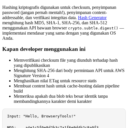
Hashing kriptografis digunakan untuk checksum, penyimpanan
password (jangan pernah mentah!), penyimpanan content-
addressable, dan verifikasi integritas data.
Hash Generator
menghitung hash MD5, SHA-1, SHA-256, dan SHA-512
menggunakan API bawaan browser
—
crypto.subtle.digest()
implementasi mendasar yang sama dengan yang digunakan OS
Anda.
Kapan developer menggunakan ini
Memverifikasi checksum file yang diunduh terhadap hash
yang dipublikasikan
Menghitung SHA-256 dari body permintaan API untuk AWS
Signature Version 4
Menghasilkan nilai ETag untuk resource statis
Membuat content hash untuk cache-busting dalam pipeline
build
Memeriksa apakah dua blob teks besar identik tanpa
membandingkannya karakter demi karakter
Input: "Hello, BrowseryTools!"

MD5:    a4e1c5f0e8d2b3c7a1f6e9d4b2c8a0f3
