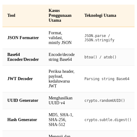
Kasus
Tool
Penggunaan
Teknologi Utama
Utama
Format,
JSON.parse /
JSON Formatter
validasi,
JSON.stringify
minify JSON
Base64
Encode/decode
btoa() / atob()
Encoder/Decoder
string Base64
Periksa header,
payload,
JWT Decoder
Parsing string Base64
kedaluwarsa
JWT
Menghasilkan
UUID Generator
crypto.randomUUID()
UUID v4
MD5, SHA-1,
Hash Generator
SHA-256,
crypto.subtle.digest()
SHA-512
Menguji dan