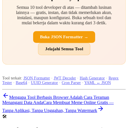
Semua 10 tool developer di atas — ditambah lusinan
lainnya — gratis, instan, dan tidak memerlukan akun,
instalasi, maupun konfigurasi. Buka sebuah tool dan
mulai bekerja dalam waktu kurang dari 3 detik.
Buka JSON Formatter →
Jelajahi Semua Tool
Tool terkait:
JSON Formatter
·
JWT Decoder
·
Hash Generator
·
Regex
Tester
·
Base64
·
UUID Generator
·
Cron Parser
·
YAML ↔ JSON
Mengapa Tool Berbasis Browser Adalah Cara Teraman
Menangani Data Anda
Cara Membuat Meme Online Gratis —
Tanpa Aplikasi, Tanpa Unggahan, Tanpa Watermark
🛠️