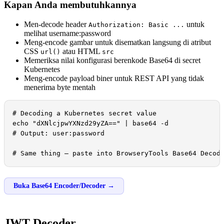
Kapan Anda membutuhkannya
Men-decode header
untuk
Authorization: Basic ...
melihat username:password
Meng-encode gambar untuk disematkan langsung di atribut
CSS
atau HTML
url()
src
Memeriksa nilai konfigurasi berenkode Base64 di secret
Kubernetes
Meng-encode payload biner untuk REST API yang tidak
menerima byte mentah
# Decoding a Kubernetes secret value

echo "dXNlcjpwYXNzd29yZA==" | base64 -d

# Output: user:password

# Same thing — paste into BrowseryTools Base64 Decod
Buka Base64 Encoder/Decoder →
JWT Decoder